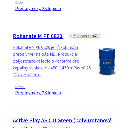
Složení
Prepolymery, 2K lepidla
Rokanate M PE 0820
Připraven k použití
Rokanate M PE 0820 je nízkofunkční
prepolymer na bázi MDI. Produkt je
polyuretanové lepidlo ve formě čiré
kapaliny s viskozitou 450–1450 mPas při 25
°C a obsahem...
Složení
Prepolymery, 2K lepidla
Active Play AS C II Green (polyuretanové