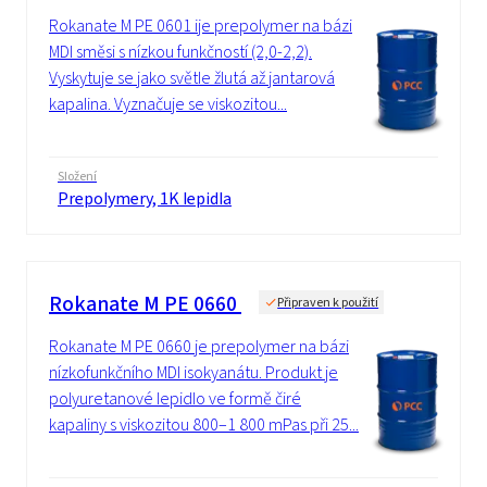
Rokanate M PE 0601 ije prepolymer na bázi
MDI směsi s nízkou funkčností (2,0-2,2).
Vyskytuje se jako světle žlutá až jantarová
kapalina. Vyznačuje se viskozitou...
Složení
Prepolymery, 1K lepidla
Rokanate M PE 0660
Připraven k použití
Rokanate M PE 0660 je prepolymer na bázi
nízkofunkčního MDI isokyanátu. Produkt je
polyuretanové lepidlo ve formě čiré
kapaliny s viskozitou 800–1 800 mPas při 25...