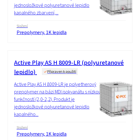
jednosložkové polyuretanové lepidlo
kapalného zbarvení,...
Složení
Prepolymery, 1K lepidla
Active Play AS H 8009-LR (polyuretanové
lepidlo)
Připraven k použití
Active Play AS H 8009-LR je polyetherový
prepolymer na bázi MDI isokyanátu s nízkou
funkčností (2,0-2,2). Produkt je
jednosložkové polyuretanové lepidlo
kapalného...
Složení
Prepolymery, 1K lepidla