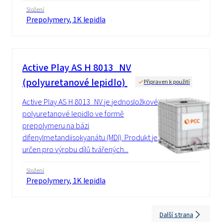
Složení
Prepolymery, 1K lepidla
Active Play AS H 8013_NV
(polyuretanové lepidlo)
Připraven k použití
Active Play AS H 8013_NV je jednosložkové
polyuretanové lepidlo ve formě
prepolymeru na bázi
difenylmetandiisokyanátu (MDI). Produkt je
určen pro výrobu dílů tvářených...
Složení
Prepolymery, 1K lepidla
Další strana