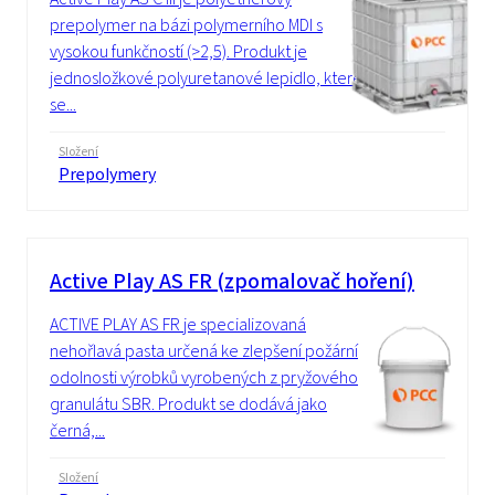
prepolymer na bázi polymerního MDI s
vysokou funkčností (>2,5). Produkt je
jednosložkové polyuretanové lepidlo, které
se...
Složení
Prepolymery
Active Play AS FR (zpomalovač hoření)
ACTIVE PLAY AS FR je specializovaná
nehořlavá pasta určená ke zlepšení požární
odolnosti výrobků vyrobených z pryžového
granulátu SBR. Produkt se dodává jako
černá,...
Složení