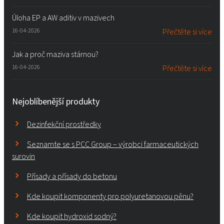
Úloha EP a AW aditiv v mazivech
16-04-2026
Přečtěte si více
Jak a proč maziva stárnou?
16-04-2026
Přečtěte si více
Nejoblíbenější produkty
Dezinfekční prostředky
Seznamte se s PCC Group – výrobci farmaceutických
surovin
Přísady a přísady do betonu
Kde koupit komponenty pro polyuretanovou pěnu?
Kde koupit hydroxid sodný?