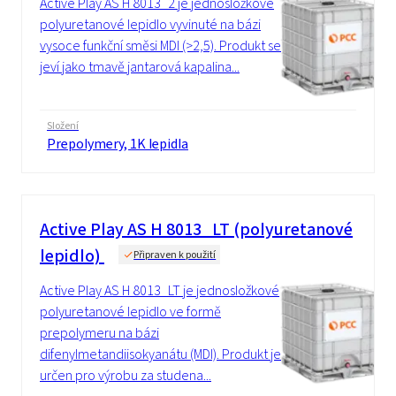
Active Play AS H 8013_2 je jednosložkové
polyuretanové lepidlo vyvinuté na bázi
vysoce funkční směsi MDI (>2,5). Produkt se
jeví jako tmavě jantarová kapalina...
Složení
Prepolymery, 1K lepidla
Active Play AS H 8013_LT (polyuretanové
lepidlo)
Připraven k použití
Active Play AS H 8013_LT je jednosložkové
polyuretanové lepidlo ve formě
prepolymeru na bázi
difenylmetandiisokyanátu (MDI). Produkt je
určen pro výrobu za studena...