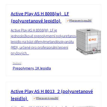
Active Play AS H 8008(w)_LF
(polyuretanové lepidlo)
Připraven k použití
Active Play AS H 8008(W)_LF je
jednosložkové prepolymerní polyuretanové
lepidlo na bázi difenylmetandiisokyanátu
(MDI), určené pro profesionální lepení
pryžových...
Složení
Prepolymery, 1K lepidla
Active Play AS H 8013_2 (polyuretanové
lepidlo)
Připraven k použití