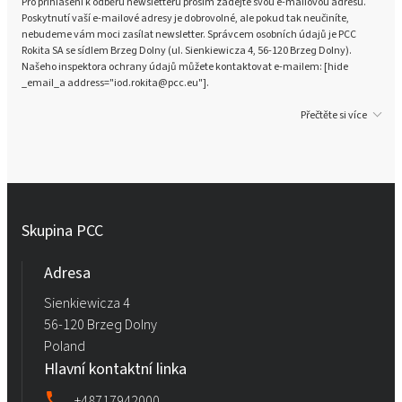
Pro přihlášení k odběru newsletteru prosím zadejte svou e-mailovou adresu.
Poskytnutí vaší e-mailové adresy je dobrovolné, ale pokud tak neučiníte,
nebudeme vám moci zasílat newsletter. Správcem osobních údajů je PCC
Rokita SA se sídlem Brzeg Dolny (ul. Sienkiewicza 4, 56-120 Brzeg Dolny).
Našeho inspektora ochrany údajů můžete kontaktovat e-mailem: [hide
_email_a address="iod.rokita@pcc.eu"].
Přečtěte si více
Skupina PCC
Adresa
Sienkiewicza 4
56-120 Brzeg Dolny
Poland
Hlavní kontaktní linka
+48717942000