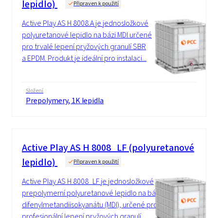
lepidlo)
Připraven k použití
Active Play AS H 8008.A je jednosložkové
polyuretanové lepidlo na bázi MDI určené
pro trvalé lepení pryžových granulí SBR
a EPDM. Produkt je ideální pro instalaci...
Složení
Prepolymery, 1K lepidla
Active Play AS H 8008_LF (polyuretanové
lepidlo)
Připraven k použití
Active Play AS H 8008_LF je jednosložkové
prepolymerní polyuretanové lepidlo na bázi
difenylmetandiisokyanátu (MDI), určené pro
profesionální lepení pryžových granulí...