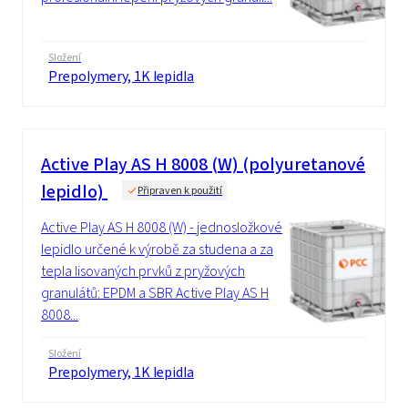
Složení
Prepolymery, 1K lepidla
Active Play AS H 8008 (W) (polyuretanové
lepidlo)
Připraven k použití
Active Play AS H 8008 (W) - jednosložkové
lepidlo určené k výrobě za studena a za
tepla lisovaných prvků z pryžových
granulátů: EPDM a SBR Active Play AS H
8008...
Složení
Prepolymery, 1K lepidla