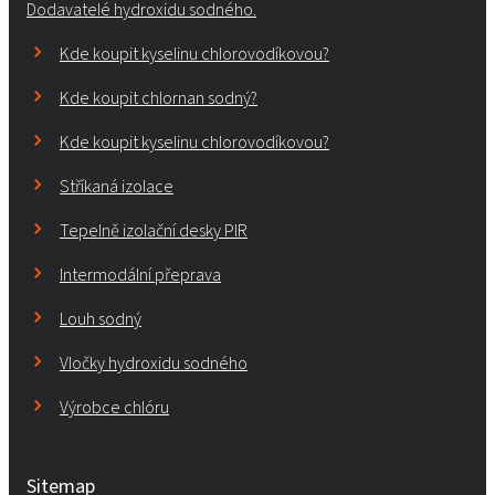
Dodavatelé hydroxidu sodného.
Kde koupit kyselinu chlorovodíkovou?
Kde koupit chlornan sodný?
Kde koupit kyselinu chlorovodíkovou?
Stříkaná izolace
Tepelně izolační desky PIR
Intermodální přeprava
Louh sodný
Vločky hydroxidu sodného
Výrobce chlóru
Sitemap