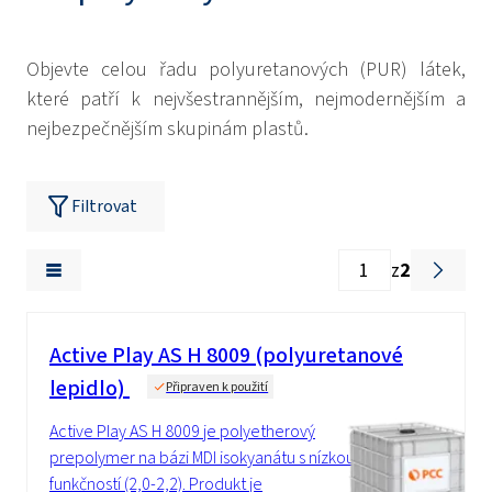
Objevte celou řadu polyuretanových (PUR) látek,
které patří k nejvšestrannějším, nejmodernějším a
nejbezpečnějším skupinám plastů.
Filtrovat
z
2
Active Play AS H 8009 (polyuretanové
lepidlo)
Připraven k použití
Active Play AS H 8009 je polyetherový
prepolymer na bázi MDI isokyanátu s nízkou
funkčností (2,0-2,2). Produkt je