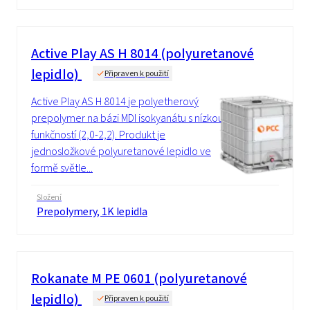
Active Play AS H 8014 (polyuretanové
lepidlo)
Připraven k použití
Active Play AS H 8014 je polyetherový
prepolymer na bázi MDI isokyanátu s nízkou
funkčností (2,0-2,2). Produkt je
jednosložkové polyuretanové lepidlo ve
formě světle...
Složení
Prepolymery, 1K lepidla
Rokanate M PE 0601 (polyuretanové
lepidlo)
Připraven k použití