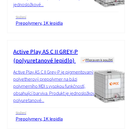
jednosložkové...
Složení
Prepolymery, 1K lepidla
Active Play AS C II GREY-P
(polyuretanové lepidlo)
Připraven k použití
Active Play AS C II Grey-P je pigmentovaný
polyetherový prepolymer na bázi
polymerního MDI s vysokou funkčností,
obsahující barviva. Produkt je jednosložkové
polyuretanové...
Složení
Prepolymery, 1K lepidla