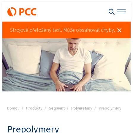
Strojově přeložený text. Může obsahovat chyby.
Domov
Produkty
Segment
Polyuretany
Prepolymery
Prepolymery