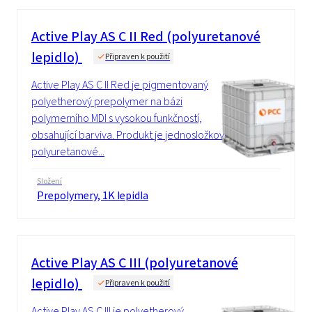
Active Play AS C II Red (polyuretanové
lepidlo)
Připraven k použití
Active Play AS C II Red je pigmentovaný
polyetherový prepolymer na bázi
polymerního MDI s vysokou funkčností,
obsahující barviva. Produkt je jednosložkové
polyuretanové...
Složení
Prepolymery, 1K lepidla
Active Play AS C III (polyuretanové
lepidlo)
Připraven k použití
Active Play AS C III je polyetherový