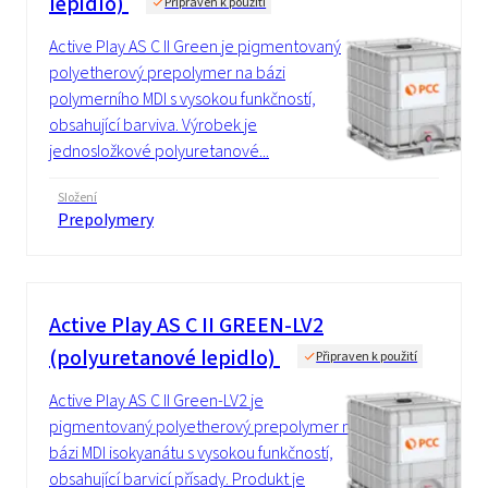
lepidlo)
Připraven k použití
Active Play AS C II Green je pigmentovaný
polyetherový prepolymer na bázi
polymerního MDI s vysokou funkčností,
obsahující barviva. Výrobek je
jednosložkové polyuretanové...
Složení
Prepolymery
Active Play AS C II GREEN-LV2
(polyuretanové lepidlo)
Připraven k použití
Active Play AS C II Green-LV2 je
pigmentovaný polyetherový prepolymer na
bázi MDI isokyanátu s vysokou funkčností,
obsahující barvicí přísady. Produkt je