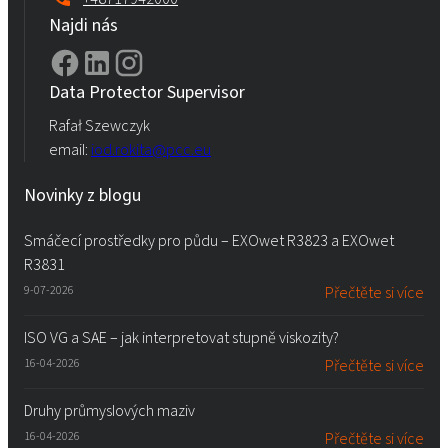
Najdi nás
Data Protector Supervisor
Rafał Szewczyk
email:
iod.rokita@pcc.eu
Novinky z blogu
Smáčecí prostředky pro půdu – EXOwet R3823 a EXOwet
R3831
9-07-2026
Přečtěte si více
ISO VG a SAE – jak interpretovat stupně viskozity?
16-04-2026
Přečtěte si více
Druhy průmyslových maziv
16-04-2026
Přečtěte si více