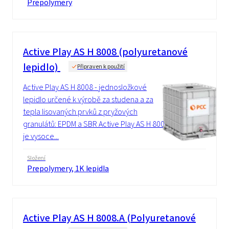
Prepolymery
Active Play AS H 8008 (polyuretanové
lepidlo)
Připraven k použití
Active Play AS H 8008 - jednosložkové
lepidlo určené k výrobě za studena a za
tepla lisovaných prvků z pryžových
granulátů: EPDM a SBR Active Play AS H 8008
je vysoce...
Složení
Prepolymery, 1K lepidla
Active Play AS H 8008.A (Polyuretanové