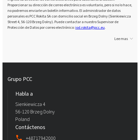
Proporcionar su dirección de correo electrónico es voluntario, pero si no lo hace,
no podremos enviarle un boletín informativo. El administrador de datos
personales es PCC Rokita SA con domicilio social en Brzeg Dolny (Sienkiewicza
Street 4, 56-120 Brzeg Dolny). Puede contactar a nuestro Supervisor de
Protección de Datos por correo electrónico:
iod.rokita@pcc.eu
.
Lee mas
Grupo PCC
Habla a
Sienkiewicza 4
56-120 Brzeg Dolny
Poland
Contáctenos
+48717942000