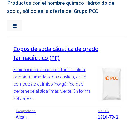
Productos con el nombre químico Hidróxido de
sodio, sólido en la oferta del Grupo PCC
Copos de soda cáustica de grado
farmacéutico (PF)
El hidróxido de sodio en forma sólida,
también llamada soda cáustica, es un
compuesto químico inorgánico que
pertenece al álcali más fuerte. En forma
sólida, es...
Composición
No CAS.
Álcali
1310-73-2