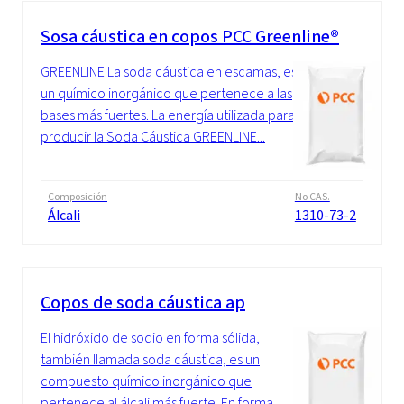
Sosa cáustica en copos PCC Greenline®
GREENLINE La soda cáustica en escamas, es
un químico inorgánico que pertenece a las
bases más fuertes. La energía utilizada para
producir la Soda Cáustica GREENLINE...
Composición
No CAS.
Álcali
1310-73-2
Copos de soda cáustica ap
El hidróxido de sodio en forma sólida,
también llamada soda cáustica, es un
compuesto químico inorgánico que
pertenece al álcali más fuerte. En forma