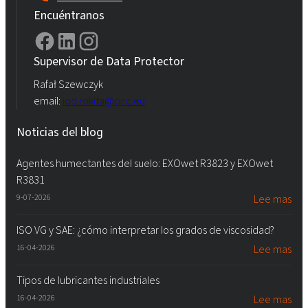
Encuéntranos
Supervisor de Data Protector
Rafał Szewczyk
email:
iod.rokita@pcc.eu
Noticias del blog
Agentes humectantes del suelo: EXOwet R3823 y EXOwet
R3831
9-07-2026
Lee mas
ISO VG y SAE: ¿cómo interpretar los grados de viscosidad?
16-04-2026
Lee mas
Tipos de lubricantes industriales
16-04-2026
Lee mas