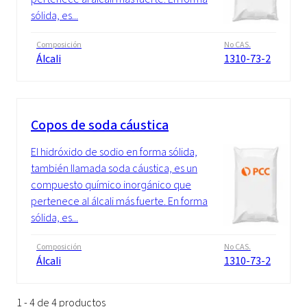
sólida, es...
Composición
No CAS.
Álcali
1310-73-2
Copos de soda cáustica
El hidróxido de sodio en forma sólida,
también llamada soda cáustica, es un
compuesto químico inorgánico que
pertenece al álcali más fuerte. En forma
sólida, es...
Composición
No CAS.
Álcali
1310-73-2
1 - 4 de 4 productos