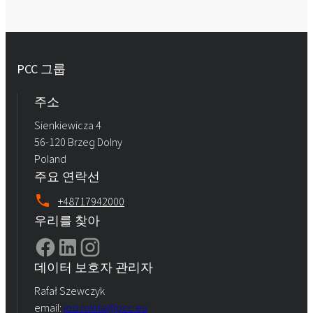
PCC 그룹
주소
Sienkiewicza 4
56-120 Brzeg Dolny
Poland
주요 연락선
+48717942000
우리를 찾아
데이터 보호자 관리자
Rafał Szewczyk
email:
iod.rokita@pcc.eu