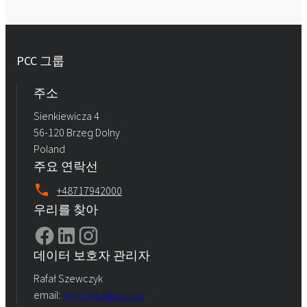
PCC 그룹
주소
Sienkiewicza 4
56-120 Brzeg Dolny
Poland
주요 연락선
+48717942000
우리를 찾아
데이터 보호자 관리자
Rafał Szewczyk
email:
iod.rokita@pcc.eu