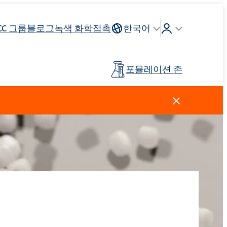
CC 그룹
블로그
녹색 화학
접촉
한국어
포뮬레이션 존
Crossin® 하드 40
리튬 이온
인조가죽
건축 도자기
조종석, 헤드 라이닝, 스티어링
연료 산업
목재 접착제
프리폴리머
휠
스킨 케어
주방 세제
양이온 성 계면 활성제
클로로실란
살포 비료
페인트 및 코팅
플라스틱
탈지제
Ekoprodur®S0330
EXOdis PC800 - 범용 분산 및 습윤제
Rostabil TTDP-V(특수 공정 안정제)
제 및 프
사전 절연 파이프
스포츠 및 레크리에이션 표면
Ekoprodur®S10-HP
용 접착제
친밀한 위생
Roflex T70L(가소제 및 난연제)