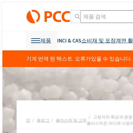
제품
INCI & CAS
소비재 및 포장
계면 
화학 원료
화학 원료
소비재 및 포장
계면 활성제
폴리 우레탄
기계 번역 된 텍스트. 오류가있을 수 있습니다.
개인 관리 및 홈 케어
Crossin® 450 오픈 
가구 산업
덮개를 씌운 가구
OCF (일 액형 폼)
기타 응용
섬유 산업
광업 및 드릴링
제형용 원료
소독 제품
냉동 산업 및 가전
접착제 생산을 위한 
발포제
부형제
건축 및 건설
Crossin® 하드 50
폴리 에스테르 폴리올
폴리 에테르 폴리올
구강 관리
액체 비누
비이 온성 계면 활성제
직물 얼룩 제거제
음이온 성 계면 활성
원료 및 중간체
식물 보호 제품
I & I 청소
분산액 및 수지
덧신
교통
건강 보조 식품
소포제
농약
Ekoprodur® 1331B2
INCI 이름 검색 엔진
CAS
Roflam B7 - 할로겐
EXOstat 187(지방산,
고분자의 특성과 응용
섬유 및 가죽
집
블로그
플라스틱 및 고무
기타 응용
전력 산업
방수
Ekoprodur®S0331FL
플라스틱은 어디에 사용
좌석, 머리 받침, 팔걸
아기 케어
ROKwinol 80 (Polysorb
스프레이 단열재