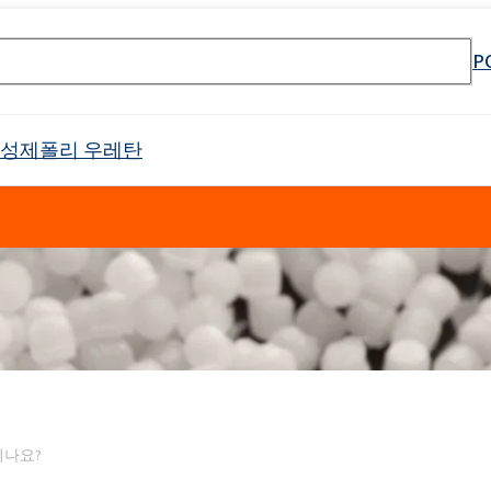
P
활성제
폴리 우레탄
셀 스프레이 폼
Crossin® 하드 36
원료
매트리스 및 쿠션
PU 단열 시스템
냉장 트럭
태닝 산업
물 및 폐수 처리
바로 사용 가능한 제품
식품 산업 설치용 청소 제품
전자 산업
고무 과립 접착제
API 생산을위한 원료
소방제 원료
목재 모방
건설 용 접착제
음향 절연
야금 산업
첨가제 패키지
식품 포장용 첨가제
하위 범주를 포함한 
리본드 폼 접착제
제약용 용매
오일 얼룩 제거
Crossin® 애틱 소프트
Poliurethane 시스템
난연제
배터리 및 축전지
남성 케어
바디 클렌징 화장품
제
가구 청소 및 관리 제품
양쪽 성 계면 활성제
클로랄칼리
보조제
차량 청소 및 관리
인쇄
포장
표백제
Ekoprodur®S0310/E
 번호 검색 엔진
 프리 인계 난연제
 에톡실화)
SULFOROKAnol® L430/1 - 음이온 유화제
Roflex T45(가소제 및 난연제)
드릴링 및 터널링
범용 접착제
목재 산업
샌드위치 패널용 접착
Ekoprodur®S0541
되나요?
이
차체 패널, 범퍼, 미러 하우징
필터
라이머
애완동물 관리
얼굴 관리
ate 80)
POLIkol 4000정(PEG-90)