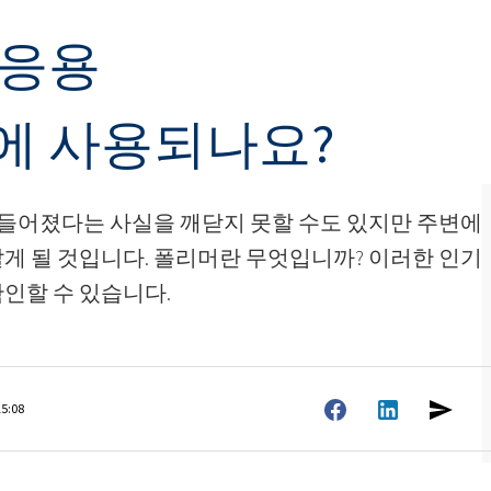
변기 액
 응용
엽면비료
석고 보드 및 석고 첨가제
스프레이 폼 단열재
차아염소산나트륨
암반 보강용 접착제
전자공학 및 기술 응용
헤어 케어
에 사용되나요?
0 캐스터 오일)
ROKAnol ID7(Isodeceth-7)
가성소다 플레이크
코올, C12-15, 에톡실화
ROKAnol®LP3135(폴리옥시알킬렌 글리콜
다목적 제품
에테르)
시스템
전선 및 케이블 절연
절연 보드
PEG-11 피마자유
들어졌다는 사실을 깨닫지 못할 수도 있지만 주변에
C9-11 파레스-8
첨가제
폴리우레탄 겔의 원료
트리클로로실란
알게 될 것입니다. 폴리머란 무엇입니까? 이러한 인기
단단한 표면 세척제
목재 세척 및 관리
소르비탄 Oleate
인할 수 있습니다.
PEG-12
파이프 커버
화학 앵커
식기 세척기 세제
욕실 세정제
15:08