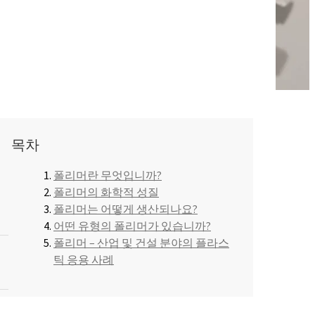
주방용 액체 및 로션
아스팔트 첨가제
염산
 분야
편안함과 인체공학
ROKAmer 2000
모노 클로로 아세트산
ROSULfan®E (2-에틸헥실황산나트륨)
식기 세척기 제품
콘크리트 및 모르타르 첨가제
PEG-40 피마자유
ROKAnol®GA8 (C10 알코올, 에톡실화)
목차
테트라에톡시실란
세탁 세제
코코베타인
폴리머란 무엇입니까?
폴리머의 화학적 성질
Deceth-5
폴리머는 어떻게 생산되나요?
어떤 유형의 폴리머가 있습니까?
폴리머 – 산업 및 건설 분야의 플라스
주방 세제
틱 응용 사례