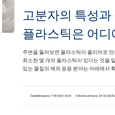
욕실 클리너
창문 클리너
Ekoprodur® S11E-MAX
화학 시약
생체자극제
에너지 및 자원
고분자의 특성과
클로랄칼리
윤활제 및 금속 가공 유체
샌드위치 패널
염소
실란트
향수
음식 산업
플라스틱은 어디
ROKAcet R40(PEG-4
가성소다
전자 및 전기 산업
ROKAnol®LP3943 (알
섬유 유연제 및 농축액
프로폭실화)
클로로실란
접착제 및 실란트
열 및 음향 스프레이 
PEG-26 피마자유
주변을 둘러보면 플라스틱이 폴리머로 만
ROKAnol®NL6
폴리우레아
사염화 규소
제약
최소한 몇 개의 플라스틱이 있다는 것을 
다목적 세정제
Polysorbate 20
청소 및 세탁
있는 물질의 예와 응용 분야는 아래에서 확
코팅 및 잉크
PEG-4
파이프 내 단열재
액체 및 젤 세척
펄프 및 제지
손 설거지 세제
플라스틱 및 고무
Opublikowano: 7-09-2023 10:20
Ostania zmiana: 24-10-2024 
화재 예방