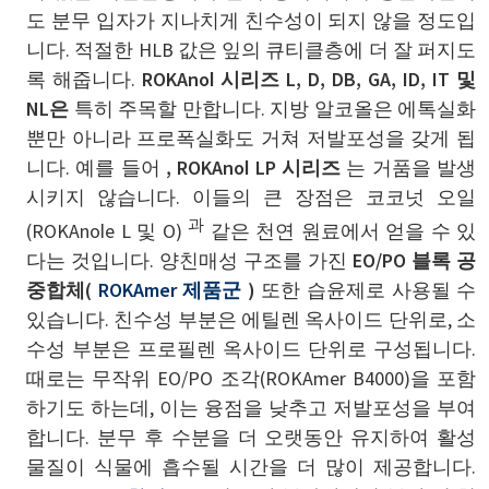
도 분무 입자가 지나치게 친수성이 되지 않을 정도입
니다. 적절한 HLB 값은 잎의 큐티클층에 더 잘 퍼지도
록 해줍니다.
ROKAnol 시리즈 L, D, DB, GA, ID, IT 및
NL은
특히 주목할 만합니다. 지방 알코올은 에톡실화
뿐만 아니라 프로폭실화도 거쳐 저발포성을 갖게 됩
니다. 예를 들어
, ROKAnol LP 시리즈
는 거품을 발생
시키지 않습니다. 이들의 큰 장점은 코코넛 오일
과
(ROKAnole L 및 O)
같은 천연 원료에서 얻을 수 있
다는 것입니다. 양친매성 구조를 가진
EO/PO 블록 공
중합체(
ROKAmer 제품군
)
또한 습윤제로 사용될 수
있습니다. 친수성 부분은 에틸렌 옥사이드 단위로, 소
수성 부분은 프로필렌 옥사이드 단위로 구성됩니다.
때로는 무작위 EO/PO 조각(ROKAmer B4000)을 포함
하기도 하는데, 이는 융점을 낮추고 저발포성을 부여
합니다. 분무 후 수분을 더 오랫동안 유지하여 활성
물질이 식물에 흡수될 시간을 더 많이 제공합니다.