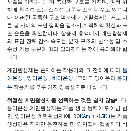
사슬을 가지는 등 더 복잡한 구조를 가지며, 여러 위
치에 친수성 또는 소수성 그룹을 포함할 수도 있습니
다. 이러한 독특한 구조 덕분에 계면활성제는 서로 다
른 상 사이의 표면 장력을 감소시켜 액체의 확산과 표
면 습윤을 촉진합니다. 살충제 용액에서 계면활성제
의 표면 장력 감소 속도는 분자 구조의 친수성 및 소
수성 기능 부분에 따라 달라진다는 점에 유의해야 합
니다.
계면활성제는 존재하는 작용기와 그 전하에 따라
음
이온성
,
양이온성
,
비이온성
, 그리고 양이온과
음이
.
온
작용기를 모두 가진 양쪽성으로 나뉩니다
적절한 계면활성제를 선택하는 것은 쉽지 않습니다.
음이온성 계면활성제는 거품 생성 능력이 뛰어난 반
면, 양이온성 계면활성제(예:
ROKAmin K15K
)는 거품
생성량은 적지만 음전하를 띤 인지질에 결합하여 식