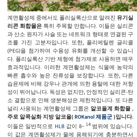
계면활성제 중에서도 폴리실록산으로 알려진
유기실
리콘 화합물은
특히 주목할 만합니다. 이들은 실리콘
과 산소 원자가 사슬 또는 네트워크 형태로 연결된 구
조를 가진 고분자입니다. 또한, 폴리에틸렌 글리콜
(PEG)을 첨가하여 수용성 유화를 개선할 수 있습니
다. 폴리실록산 기반 제형에 첨가제로 사용하면 매우
효과적입니다. 이러한 계면활성제는 식물에 농약의
빠른 흡수와 높은 잔류성을 보장합니다. 또한, 다른
습윤제에 비해 강우나 관개에 의한 용탈에 대한 저항
성이 뛰어납니다. 독성은 없지만, 안정적인 실리콘-탄
소 결합으로 인해 생분해성은 제한적입니다. 또 다른
널리 사용되는 계면활성제 그룹은
알코올계 화합물
,
주로 알콕실화 지방 알코올(
ROKanol 제품군
)입니다.
14
이들은 일반적으로
HLB
값이 8~
범위에 있습니다.
이 값은 계면활성제가 물에 용해되기에 충분하면서