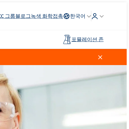
CC 그룹
블로그
녹색 화학
접촉
한국어
포뮬레이션 존
Crossin® 하드 40
리튬 이온
인조가죽
건축 도자기
조종석, 헤드 라이닝, 스티어링
연료 산업
목재 접착제
프리폴리머
휠
스킨 케어
주방 세제
양이온 성 계면 활성제
클로로실란
살포 비료
페인트 및 코팅
플라스틱
탈지제
Ekoprodur®S0330
EXOdis PC800 - 범용 분산 및 습윤제
Rostabil TTDP-V(특수 공정 안정제)
제 및 프
사전 절연 파이프
스포츠 및 레크리에이션 표면
Ekoprodur®S10-HP
용 접착제
친밀한 위생
Roflex T70L(가소제 및 난연제)