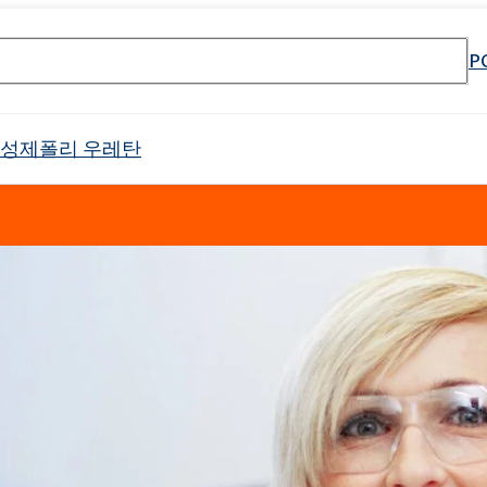
P
활성제
폴리 우레탄
셀 스프레이 폼
Crossin® 하드 36
원료
매트리스 및 쿠션
PU 단열 시스템
냉장 트럭
태닝 산업
물 및 폐수 처리
바로 사용 가능한 제품
식품 산업 설치용 청소 제품
전자 산업
고무 과립 접착제
API 생산을위한 원료
소방제 원료
목재 모방
건설 용 접착제
음향 절연
야금 산업
첨가제 패키지
식품 포장용 첨가제
하위 범주를 포함한 
리본드 폼 접착제
제약용 용매
오일 얼룩 제거
Crossin® 애틱 소프트
Poliurethane 시스템
난연제
배터리 및 축전지
남성 케어
바디 클렌징 화장품
제
가구 청소 및 관리 제품
양쪽 성 계면 활성제
클로랄칼리
보조제
차량 청소 및 관리
인쇄
포장
표백제
Ekoprodur®S0310/E
 번호 검색 엔진
 프리 인계 난연제
 에톡실화)
SULFOROKAnol® L430/1 - 음이온 유화제
Roflex T45(가소제 및 난연제)
드릴링 및 터널링
범용 접착제
목재 산업
샌드위치 패널용 접착
Ekoprodur®S0541
이
차체 패널, 범퍼, 미러 하우징
필터
라이머
애완동물 관리
얼굴 관리
ate 80)
POLIkol 4000정(PEG-90)