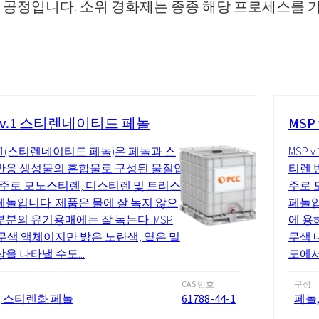
 공정입니다. 소위 경화제는 종종 해당 프로세스를 
 v.1 스티렌네이티드 페놀
MSP
 v.1(스티렌네이티드 페놀)은 페놀과 스
MSP
반응 생성물의 혼합물로 구성된 물질입
티렌 
: 주로 모노스티렌, 디스티렌 및 트리스
주로 
페놀입니다. 제품은 물에 잘 녹지 않으
페놀입
부분의 유기용매에는 잘 녹는다. MSP
에 용
은 무색 액체이지만 밝은 노란색, 옅은 밀
무색 
상을 나타낼 수도...
도에서 
CAS 번호
구성
, 스티렌화 페놀
61788-44-1
페놀