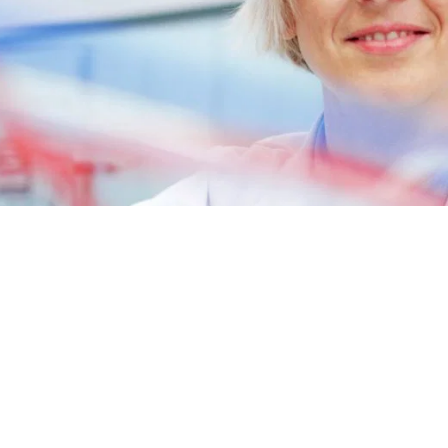
변기 액
엽면비료
석고 보드 및 석고 첨가제
스프레이 폼 단열재
차아염소산나트륨
암반 보강용 접착제
전자공학 및 기술 응용
헤어 케어
0 캐스터 오일)
ROKAnol ID7(Isodeceth-7)
가성소다 플레이크
코올, C12-15, 에톡실화
ROKAnol®LP3135(폴리옥시알킬렌 글리콜
다목적 제품
에테르)
시스템
전선 및 케이블 절연
절연 보드
PEG-11 피마자유
C9-11 파레스-8
첨가제
폴리우레탄 겔의 원료
트리클로로실란
단단한 표면 세척제
목재 세척 및 관리
소르비탄 Oleate
PEG-12
파이프 커버
화학 앵커
식기 세척기 세제
욕실 세정제