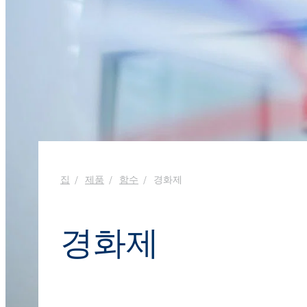
욕실 클리너
창문 클리너
Ekoprodur® S11E-MAX
화학 시약
생체자극제
에너지 및 자원
클로랄칼리
윤활제 및 금속 가공 유체
샌드위치 패널
염소
실란트
향수
음식 산업
ROKAcet R40(PEG-4
가성소다
전자 및 전기 산업
ROKAnol®LP3943 (알
섬유 유연제 및 농축액
프로폭실화)
클로로실란
접착제 및 실란트
열 및 음향 스프레이 
PEG-26 피마자유
ROKAnol®NL6
폴리우레아
사염화 규소
제약
다목적 세정제
Polysorbate 20
청소 및 세탁
집
제품
함수
경화제
코팅 및 잉크
PEG-4
파이프 내 단열재
액체 및 젤 세척
펄프 및 제지
경화제
손 설거지 세제
플라스틱 및 고무
화재 예방