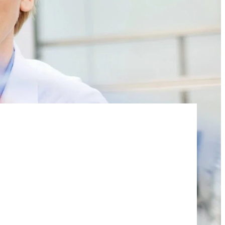
주방용 액체 및 로션
아스팔트 첨가제
염산
 분야
편안함과 인체공학
ROKAmer 2000
모노 클로로 아세트산
ROSULfan®E (2-에틸헥실황산나트륨)
식기 세척기 제품
콘크리트 및 모르타르 첨가제
PEG-40 피마자유
ROKAnol®GA8 (C10 알코올, 에톡실화)
테트라에톡시실란
세탁 세제
코코베타인
Deceth-5
주방 세제