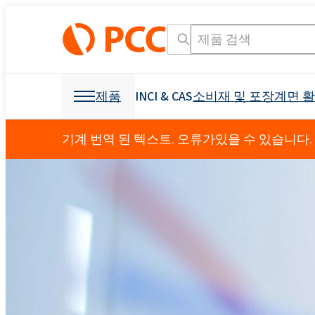
제품
INCI & CAS
소비재 및 포장
계면 
화학 원료
화학 원료
소비재 및 포장
계면 활성제
폴리 우레탄
기계 번역 된 텍스트. 오류가있을 수 있습니다.
개인 관리 및 홈 케어
Crossin® 450 오픈 
가구 산업
덮개를 씌운 가구
OCF (일 액형 폼)
기타 응용
섬유 산업
광업 및 드릴링
제형용 원료
소독 제품
냉동 산업 및 가전
접착제 생산을 위한 
발포제
부형제
건축 및 건설
Crossin® 하드 50
폴리 에스테르 폴리올
폴리 에테르 폴리올
구강 관리
액체 비누
비이 온성 계면 활성제
직물 얼룩 제거제
음이온 성 계면 활성
원료 및 중간체
식물 보호 제품
I & I 청소
분산액 및 수지
덧신
교통
건강 보조 식품
소포제
농약
Ekoprodur® 1331B2
INCI 이름 검색 엔진
CAS
Roflam B7 - 할로겐
EXOstat 187(지방산,
섬유 및 가죽
기타 응용
전력 산업
방수
Ekoprodur®S0331FL
좌석, 머리 받침, 팔걸
아기 케어
ROKwinol 80 (Polysorb
스프레이 단열재