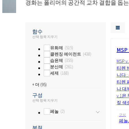
경화는 폴리머의 공간적 교차 결합을 돕는
함수
선택 항목 지우기
유화제
515
MSP
클렌징 에이전트
438
습윤제
355
MSP
분산제
261
티렌 
세제
188
니다 
티렌 
+ 더 (
95
)
나 대
구성
v.1
선택 항목 지우기
짚 색
페놀
2
구성
페놀
분절