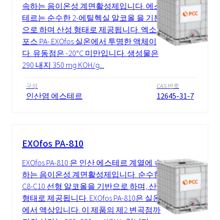
속하는 음이온성 계면활성제입니다. 에스
테르는 순수한 2-에틸헥실 알코올 을 기본
으로 하며 산성 형태로 제공됩니다. 엑소
포스 PA- EXOfos 실온에서 투명한 액체이
다. 유동점은 -20°C 미만입니다. 생성물은
290 내지 350 mg KOH/g...
구성
CAS 번호
인산염 에스테르
12645-31-7
EXOfos PA-810
EXOfos PA-810 은 인산 에스테르 계열에 속
하는 음이온성 계면활성제입니다. 순수한
C8-C10 선형 알코올을 기반으로 하며, 산
형태로 제공됩니다. EXOfos PA-810은 실온
에서 액상입니다. 이 제품의 제2 변곡점까