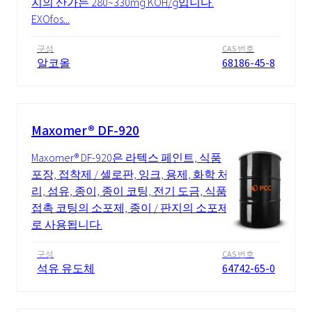
지의 산가는 280~330mg KOH/g입니다.
EXOfos...
구성
CAS 번호
알코올
68186-45-8
Maxomer® DF-920
Maxomer® DF-920은 라텍스 페인트, 식품
포장, 접착제 / 셀로판, 잉크, 용제, 화학 처
리, 섬유, 종이, 종이 코팅, 전기 도금, 식품
접촉 코팅의 소포제, 종이 / 판지의 소포제
로 사용됩니다.
구성
CAS 번호
석유 유도체
64742-65-0