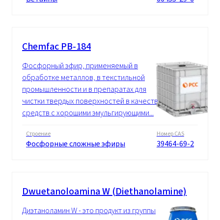
Chemfac PB-184
Фосфорный эфир, применяемый в
обработке металлов, в текстильной
промышленности и в препаратах для
чистки твердых поверхностей в качестве
средств с хорошими эмульгирующими...
Строение
Номер CAS
Фосфорные сложные эфиры
39464-69-2
Dwuetanoloamina W (Diethanolamine)
Диэтаноламин W - это продукт из группы