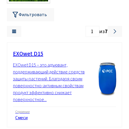
Фильтровать
из
7
EXOwet D15
EXOwet D15 – это адъювант,
поддерживающий действие средств
защиты растений. Благодаря своим
поверхностно-активным свойствам
продукт эффективно снижает
поверхностное...
Строение
Смеси