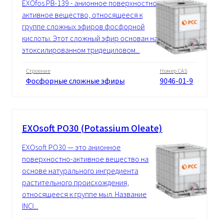
EXOfos PB-139 - анионное поверхностно-
активное вещество, относящееся к
группе сложных эфиров фосфорной
кислоты. Этот сложный эфир основан на
этоксилированном тридециловом...
Строение
Номер CAS
Фосфорные сложные эфиры
9046-01-9
EXOsoft PO30 (Potassium Oleate)
EXOsoft PO30 — это анионное
поверхностно-активное вещество на
основе натурального ингредиента
растительного происхождения,
относящееся к группе мыл. Название
INCI...