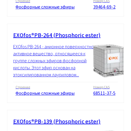
Строение
Номер CAS
Фосфорные сложные эфиры
39464-69-2
EXOfos®PB-264 (Phosphoric ester)
EXOfos PB-264 - анионное поверхностно-
активное вещество, относящееся к
группе сложных эфиров фосфорной
кислоты. Этот эфир основан на
этоксилированном лауриловом...
Строение
Номер CAS
Фосфорные сложные эфиры
68511-37-5
EXOfos®PB-139 (Phosphoric ester)