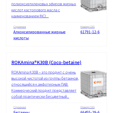
полиоксиэтиленовых эфиров жирных
кислот касторового масла с
наименованием INCI:...
Строение
Номер CAS
Алкоксилированные жирные
61791-12-6
кислоты
ROKAmina®K30B (Coco-betaine)
ROKAmina K30B – это продукт с очень
высокой чистотой из группы бетаинов,
относящийся к амфотерным ПАВ.
Коммерческий продукт представляет
собой практически бесцветный...
Строение
Номер CAS
Бетаины
66455-29-6