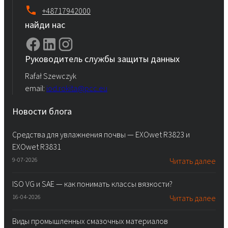
+48717942000
найди нас
Руководитель службы защиты данных
Rafał Szewczyk
email:
iod.rokita@pcc.eu
Новости блога
Средства для увлажнения почвы — EXOwet R3823 и
EXOwet R3831
9-07-2026
Читать далее
ISO VG и SAE — как понимать классы вязкости?
16-04-2026
Читать далее
Виды промышленных смазочных материалов