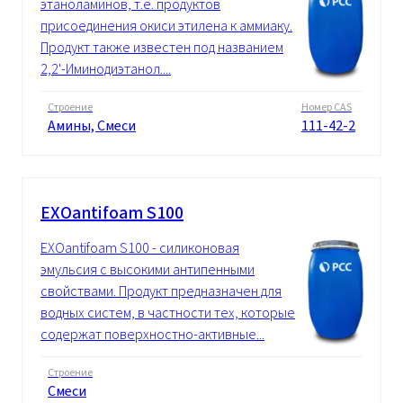
этаноламинов, т.е. продуктов
присоединения окиси этилена к аммиаку.
Продукт также известен под названием
2,2'-Иминодиэтанол....
Строение
Номер CAS
Амины, Смеси
111-42-2
EXOantifoam S100
EXOantifoam S100 - силиконовая
эмульсия с высокими антипенными
свойствами. Продукт предназначен для
водных систем, в частности тех, которые
содержат поверхностно-активные...
Строение
Смеси