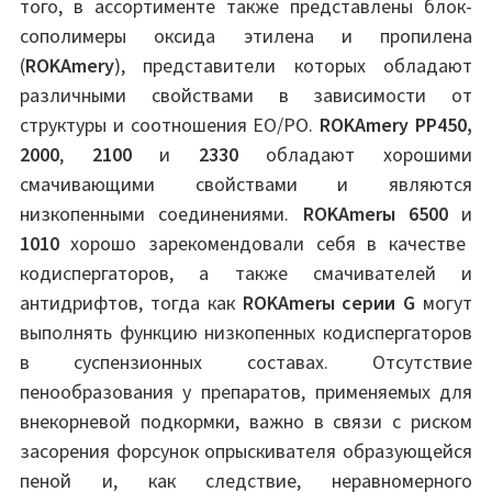
того, в ассортименте также представлены блок-
сополимеры оксида этилена и пропилена
(
ROKAmery
), представители которых обладают
различными свойствами в зависимости от
структуры и соотношения EO/PO.
ROKAmery PP450,
2000
,
2100
и
2330
обладают хорошими
смачивающими свойствами и являются
низкопенными соединениями.
ROKAmerы 6500
и
1010
хорошо зарекомендовали себя в качестве
кодиспергаторов, а также смачивателей и
антидрифтов, тогда как
ROKAmerы серии G
могут
выполнять функцию низкопенных кодиспергаторов
в суспензионных составах. Отсутствие
пенообразования у препаратов, применяемых для
внекорневой подкормки, важно в связи с риском
засорения форсунок опрыскивателя образующейся
пеной и, как следствие, неравномерного