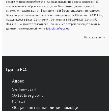
рассылку новостного бюллетеня. Предоставление адреса электронной
почты является добровольным, но, если Вы этого не сделаете, мы не
сможем отправить Вам информационный бюллетень. Администратором
Ваших персональных данных является Акционерное Общество PCC Rokita,
находящееся в Бжег-Дольном (ул. Сенкевича 4, 56-120 Бжег-Дольный,
Польша ). Вы можете связаться с нашим инспектором по защите личных
данных по электронной почте:
iod.rokita@pcc.eu
.
Читать далее
Группа PCC
Aдрес
Sienkiewicza 4
56-120 Brzeg Dolny
Польша
Общая контактная линия помощи