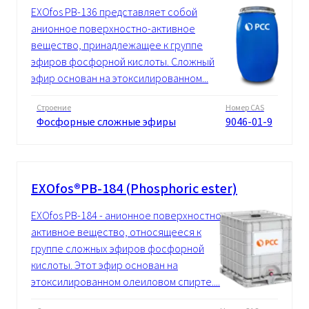
EXOfos PB-136 представляет собой
анионное поверхностно-активное
вещество, принадлежащее к группе
эфиров фосфорной кислоты. Сложный
эфир основан на этоксилированном...
Строение
Номер CAS
Фосфорные сложные эфиры
9046-01-9
EXOfos®PB-184 (Phosphoric ester)
EXOfos PB-184 - анионное поверхностно-
активное вещество, относящееся к
группе сложных эфиров фосфорной
кислоты. Этот эфир основан на
этоксилированном олеиловом спирте....