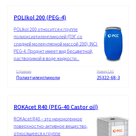
POLIkol 200 (PEG-4)
POLIkol 200 относится к группе
полиоксиэтиленгликолей (ПЭГ со
средней молекулярной массой 200). INCI:
PEG-4. Продукт имеет вид бесцветной,
растворимой в воде жидкости...
Строение
Номер CAS
Полиэтиленгликоли
25322-68-3
ROKAcet R40 (PEG-40 Castor oil)
ROKAcet R40 – это неионогенное
поверхностно-активное вещество,
относящееся к группе