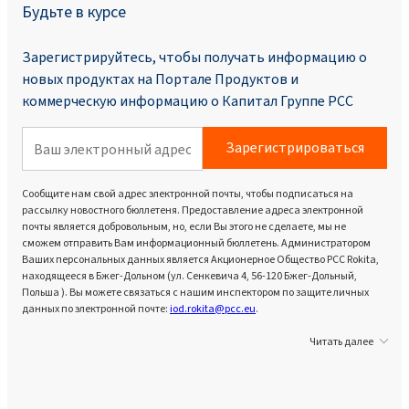
Будьте в курсе
Зарегистрируйтесь, чтобы получать информацию о
новых продуктах на Портале Продуктoв и
коммерческую информацию о Капитал Группе PCC
Зарегистрироваться
Сообщите нам свой адрес электронной почты, чтобы подписаться на
рассылку новостного бюллетеня. Предоставление адреса электронной
почты является добровольным, но, если Вы этого не сделаете, мы не
сможем отправить Вам информационный бюллетень. Администратором
Ваших персональных данных является Акционерное Общество PCC Rokita,
находящееся в Бжег-Дольном (ул. Сенкевича 4, 56-120 Бжег-Дольный,
Польша ). Вы можете связаться с нашим инспектором по защите личных
данных по электронной почте:
iod.rokita@pcc.eu
.
Читать далее