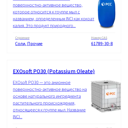
поверхностно-активное вещество,
которое относится к группе мыл с
названием, определенным INCI как кокоат
калия. Это продукт природного...
Строение
Номер CAS
Cоли, Прочие
61789-30-8
EXOsoft PO30 (Potassium Oleate)
EXOsoft PO30 — это анионное
поверхностно-активное вещество на
основе натурального ингредиента
растительного происхождения,
относящееся к группе мыл. Название
INCI...