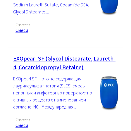
Sodium Laureth Sulfate, Cocamide DEA,
Glycol Distearate....
Строение
Смеси
EXOpearl SF (Glycol Distearate, Laureth-
4, Cocamidopropyl Betaine)
EXOpearl SF — это не содержащая
лаурилсульфат натрия (SLES) смесь
неионных и амфотерных поверхностно-
активных веществ с наименованием
согласно INCI (Международная...
Строение
Смеси