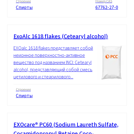
Строение
Номер CAS
Спирты
67762-27-0
ExoAlc 1618 flakes (Cetearyl alcohol)
EXOalc 1618 flakes представляет собой
неионное поверхностно-активное
вещество под названием INCI: Cetearyl
alcohol, представляющий собой смесь
цетилового и стеарилового...
Строение
Спирты
EXOcare® PC60 (Sodium Laureth Sulfate,
Cocamidopropyl Betaine,Coco-