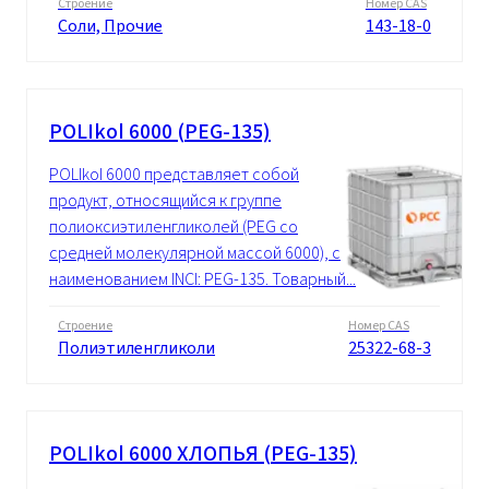
Строение
Номер CAS
Cоли, Прочие
143-18-0
POLIkol 6000 (PEG-135)
POLIkol 6000 представляет собой
продукт, относящийся к группе
полиоксиэтиленгликолей (PEG со
средней молекулярной массой 6000), с
наименованием INCI: PEG-135. Товарный...
Строение
Номер CAS
Полиэтиленгликоли
25322-68-3
POLIkol 6000 ХЛОПЬЯ (PEG-135)