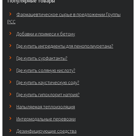
Популярные товары
Фармацевтическое сырье в предложении Группы
PCC
Добавки и примеси к бетону
Где купить ингредиенты для пенополиуретана?
Где купить сурфактанты?
Где купить соляную кислоту?
Где купить каустическую соду?
Где купить гипохлорит натрия?
Напыляемая теплоизоляция
Интермодальные перевозки
Дезинфицирующие средства