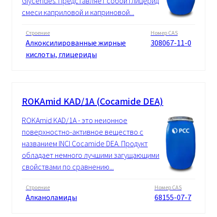
Glycerides. Представляет собой глицерид
смеси каприловой и каприновой...
Строение
Номер CAS
Алкоксилированные жирные
308067-11-0
кислоты, глицериды
ROKAmid KAD/1A (Cocamide DEA)
ROKAmid KAD/1A - это неионное
поверхностно-активное вещество с
названием INCI Cocamide DEA. Продукт
обладает немного лучшими загущающими
свойствами по сравнению...
Строение
Номер CAS
Алканоламиды
68155-07-7