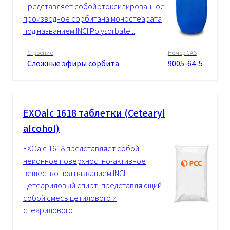
Представляет собой этоксилированное
производное сорбитана моностеарата
под названием INCI Polysorbate...
Строение
Номер CAS
Сложные эфиры сорбита
9005-64-5
EXOalc 1618 таблетки (Cetearyl
alcohol)
EXOalc 1618 представляет собой
неионное поверхностно-активное
вещество под названием INCI:
Цетеариловый спирт, представляющий
собой смесь цетилового и
стеарилового...