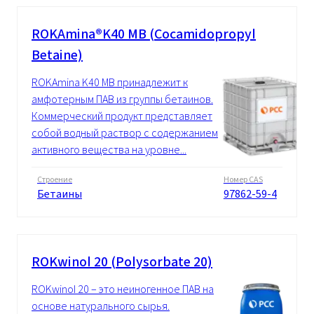
ROKAmina®K40 MB (Cocamidopropyl
Betaine)
ROKAmina K40 MB принадлежит к
амфотерным ПАВ из группы бетаинов.
Коммерческий продукт представляет
собой водный раствор с содержанием
активного вещества на уровне...
Строение
Номер CAS
Бетаины
97862-59-4
ROKwinol 20 (Polysorbate 20)
ROKwinol 20 – это неиногенное ПАВ на
основе натурального сырья.