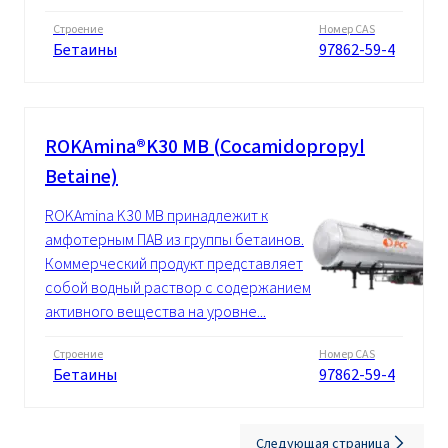
Строение
Номер CAS
Бетаины
97862-59-4
ROKAmina®K30 MB (Cocamidopropyl
Betaine)
ROKAmina K30 MB принадлежит к
амфотерным ПАВ из группы бетаинов.
Коммерческий продукт представляет
собой водный раствор с содержанием
активного вещества на уровне...
Строение
Номер CAS
Бетаины
97862-59-4
Следующая страница