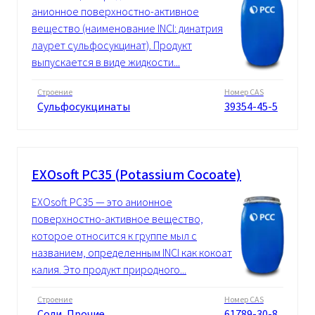
анионное поверхностно-активное
вещество (наименование INCI: динатрия
лаурет сульфосукцинат). Продукт
выпускается в виде жидкости...
Строение
Номер CAS
Сульфосукцинаты
39354-45-5
EXOsoft PC35 (Potassium Cocoate)
EXOsoft PC35 — это анионное
поверхностно-активное вещество,
которое относится к группе мыл с
названием, определенным INCI как кокоат
калия. Это продукт природного...
Строение
Номер CAS
Cоли, Прочие
61789-30-8