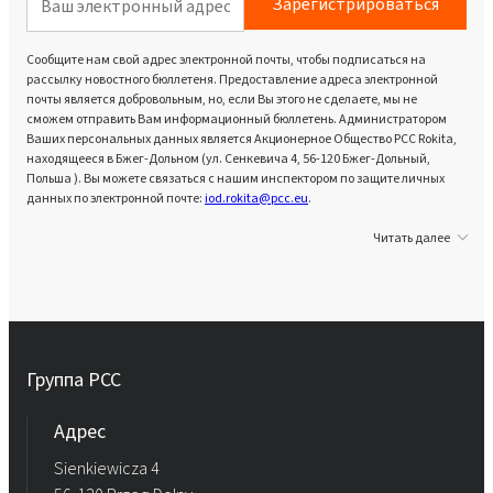
Зарегистрироваться
Сообщите нам свой адрес электронной почты, чтобы подписаться на
рассылку новостного бюллетеня. Предоставление адреса электронной
почты является добровольным, но, если Вы этого не сделаете, мы не
сможем отправить Вам информационный бюллетень. Администратором
Ваших персональных данных является Акционерное Общество PCC Rokita,
находящееся в Бжег-Дольном (ул. Сенкевича 4, 56-120 Бжег-Дольный,
Польша ). Вы можете связаться с нашим инспектором по защите личных
данных по электронной почте:
iod.rokita@pcc.eu
.
Читать далее
Группа PCC
Aдрес
Sienkiewicza 4