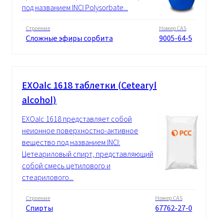
под названием INCI Polysorbate...
Строение
Номер CAS
Сложные эфиры сорбита
9005-64-5
EXOalc 1618 таблетки (Cetearyl
alcohol)
EXOalc 1618 представляет собой
неионное поверхностно-активное
вещество под названием INCI:
Цетеариловый спирт, представляющий
собой смесь цетилового и
стеарилового...
Строение
Номер CAS
Спирты
67762-27-0