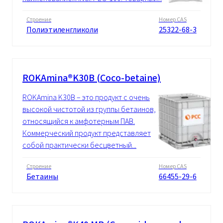
Строение
Номер CAS
Полиэтиленгликоли
25322-68-3
ROKAmina®K30B (Coco-betaine)
ROKAmina K30B – это продукт с очень
высокой чистотой из группы бетаинов,
относящийся к амфотерным ПАВ.
Коммерческий продукт представляет
собой практически бесцветный...
Строение
Номер CAS
Бетаины
66455-29-6