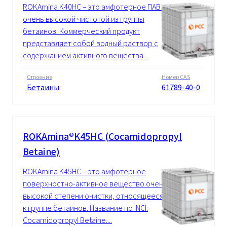
ROKAmina K40HC – это амфотерное ПАВ с
очень высокой чистотой из группы
бетаинов. Коммерческий продукт
представляет собой водный раствор с
содержанием активного вещества...
Строение
Номер CAS
Бетаины
61789-40-0
ROKAmina®K45HC (Cocamidopropyl
Betaine)
ROKAmina K45HC – это амфотерное
поверхностно-активное вещество очень
высокой степени очистки, относящееся
к группе бетаинов. Название по INCI:
Cocamidopropyl Betaine....