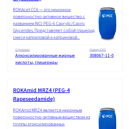
ROKAcet CC6 — это неионное
поверхностно-активное вещество с
названием INCI: PEG-6 Caprylic/Capric
Glycerides. Представляет собой глицерид
смеси каприловой и каприновой...
Строение
Номер CAS
Алкоксилированные жирные
308067-11-0
кислоты, глицериды
ROKAmid MRZ4 (PEG-4
Rapeseedamide)
ROKAmid MRZ4 является неионным
поверхностно-активным веществом из
группы этоксилированных