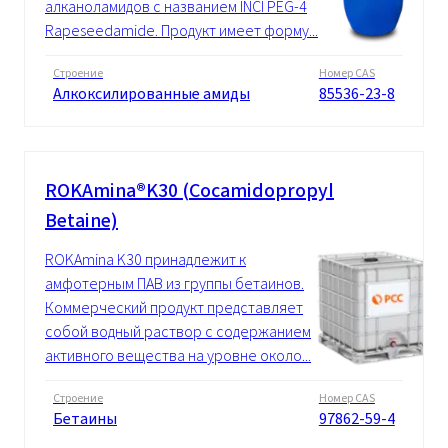
алканоламидов с названием INCI PEG-4
Rapeseedamide. Продукт имеет форму...
Строение
Номер CAS
Алкоксилированные амиды
85536-23-8
ROKAmina®K30 (Cocamidopropyl
Betaine)
ROKAmina K30 принадлежит к
амфотерным ПАВ из группы бетаинов.
Коммерческий продукт представляет
собой водный раствор с содержанием
активного вещества на уровне около...
Строение
Номер CAS
Бетаины
97862-59-4