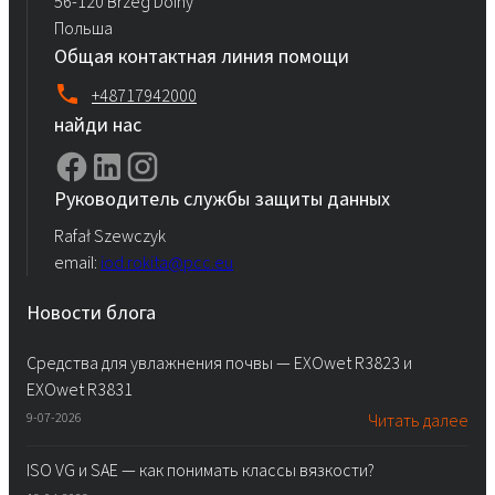
56-120 Brzeg Dolny
Польша
Общая контактная линия помощи
+48717942000
найди нас
Руководитель службы защиты данных
Rafał Szewczyk
email:
iod.rokita@pcc.eu
Новости блога
Средства для увлажнения почвы — EXOwet R3823 и
EXOwet R3831
9-07-2026
Читать далее
ISO VG и SAE — как понимать классы вязкости?