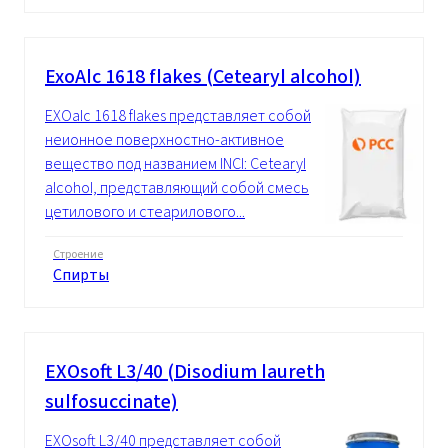
ExoAlc 1618 flakes (Cetearyl alcohol)
EXOalc 1618 flakes представляет собой
неионное поверхностно-активное
вещество под названием INCI: Cetearyl
alcohol, представляющий собой смесь
цетилового и стеарилового...
Строение
Спирты
EXOsoft L3/40 (Disodium laureth
sulfosuccinate)
EXOsoft L3/40 представляет собой