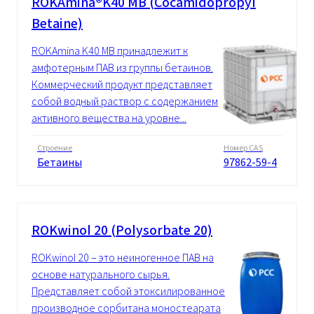
ROKAmina®K40 MB (Cocamidopropyl
Betaine)
ROKAmina K40 MB принадлежит к
амфотерным ПАВ из группы бетаинов.
Коммерческий продукт представляет
собой водный раствор с содержанием
активного вещества на уровне...
Строение
Номер CAS
Бетаины
97862-59-4
ROKwinol 20 (Polysorbate 20)
ROKwinol 20 – это неиногенное ПАВ на
основе натурального сырья.
Представляет собой этоксилированное
производное сорбитана моностеарата