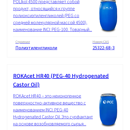
POLIkol 4500 представляет собой
продукт, относящийся к группе
полиоксиэтиленгликолей (PEG со
средней молекулярной массой 4500),
наименование INCI: PEG-100. Товарный...
Строение
Номер CAS
Полиэтиленгликоли
25322-68-3
ROKAcet HR40 (PEG-40 Hydrogenated
Castor Oil)
ROKAcet HR40 – это неионогенное
поверхностно-активное вещество с
наименованием INCI: PEG-40
Hydrogenated Castor Oil. Это сурфактант
на основе возобновляемого сырья...