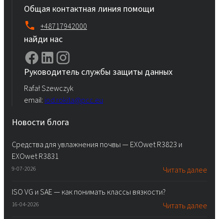
Общая контактная линия помощи
+48717942000
найди нас
Руководитель службы защиты данных
Rafał Szewczyk
email:
iod.rokita@pcc.eu
Новости блога
Средства для увлажнения почвы — EXOwet R3823 и
EXOwet R3831
9-07-2026
Читать далее
ISO VG и SAE — как понимать классы вязкости?
16-04-2026
Читать далее