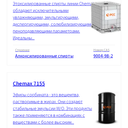
Этоксилированные спирты линии Chemal
обладают исключительными
увлажняющими, эмульгирующими,
диспергирующими, солюбилизирующими,
пеноподавляющими параметрами.
Идеальны...
Строение
Номер CAS
Алкоксилированные спирты
9004-98-2
Chemax 7155
Эфиры сорбината - это вещемтва,
растворимые в жирах. Они создают
стабильные эмульсии W/O. Эти продукты
также применяются в комбинациях с
веществами с более высоким...