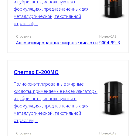
и лубриканты, используются в
формуляциях, предназначенных для
металлургической, текстильной
отраслей,...
Строение
Номер CAS
Алкоксилированные жирные кислоты
9004-99-3
Chemax E-200MO
Полиоксиэтилированные жирные
кислоты, применяемые как эмульгаторы
и лубриканты, используются в
формуляциях, предназначенных для
металлургической, текстильной
отраслей,...
Строение
Номер CAS