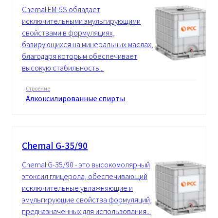
Chemal EM-5S обладает
исключительными эмульгирующими
свойствами в формуляциях,
базирующихся на минеральных маслах,
благодаря которым обеспечивает
высокую стабильность...
Строение
Алкоксилированные спирты
Chemal G-35/90
Chemal G-35/90 - это высокомолярный
этоксил глицерола, обеспечивающий
исключительные увлажняющие и
эмульгирующие свойства формуляций,
предназначенных для использования...