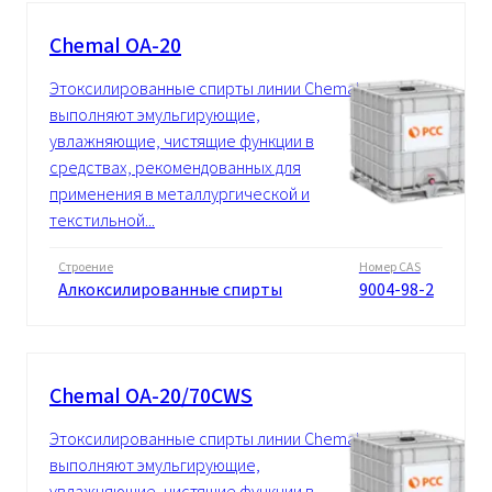
Chemal OA-20
Этоксилированные спирты линии Chemal
выполняют эмульгирующие,
увлажняющие, чистящие функции в
средствах, рекомендованных для
применения в металлургической и
текстильной...
Строение
Номер CAS
Алкоксилированные спирты
9004-98-2
Chemal OA-20/70CWS
Этоксилированные спирты линии Chemal
выполняют эмульгирующие,
увлажняющие, чистящие функции в