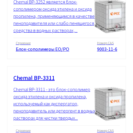
Chemal BP-3252 является блок-
сополимером оксида этилена и оксида
пропилена, применяющимся в качестве
пеноподавителя или слабо пенящегося
средства в водных растворах,...
Строение
Номер CAS
Блок-сополимеры EO/PO
9003-11-6
Chemal BP-3311
Chemal BP-3311 - это блок-сополимер
оксида этилена и оксида пропилена,
используемый как диспергатор,
пеноподавитель или детергент в водных
растворах для чистки твердых...
Строение
Номер CAS