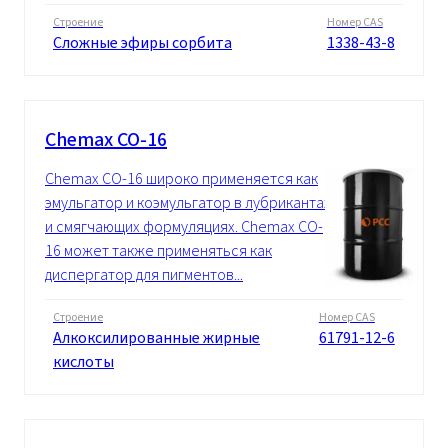
Строение
Номер CAS
Сложные эфиры сорбита
1338-43-8
Chemax CO-16
Chemax CO-16 широко применяется как
эмульгатор и коэмульгатор в лубрикантах
и смягчающих формуляциях. Chemax CO-
16 может также применяться как
диспергатор для пигментов...
Строение
Номер CAS
Алкоксилированные жирные
61791-12-6
кислоты