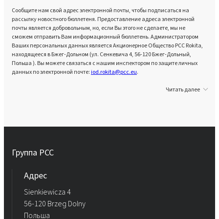
Сообщите нам свой адрес электронной почты, чтобы подписаться на
рассылку новостного бюллетеня. Предоставление адреса электронной
почты является добровольным, но, если Вы этого не сделаете, мы не
сможем отправить Вам информационный бюллетень. Администратором
Ваших персональных данных является Акционерное Общество PCC Rokita,
находящееся в Бжег-Дольном (ул. Сенкевича 4, 56-120 Бжег-Дольный,
Польша ). Вы можете связаться с нашим инспектором по защите личных
данных по электронной почте:
iod.rokita@pcc.eu
.
Читать далее
Группа PCC
Aдрес
Sienkiewicza 4
56-120 Brzeg Dolny
Польша