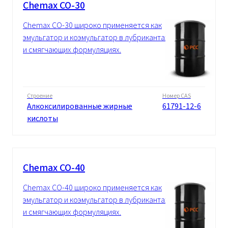
Chemax CO-30
Chemax CO-30 широко применяется как
эмульгатор и коэмульгатор в лубрикантах
и смягчающих формуляциях.
Строение
Номер CAS
Алкоксилированные жирные
61791-12-6
кислоты
Chemax CO-40
Chemax CO-40 широко применяется как
эмульгатор и коэмульгатор в лубрикантах
и смягчающих формуляциях.