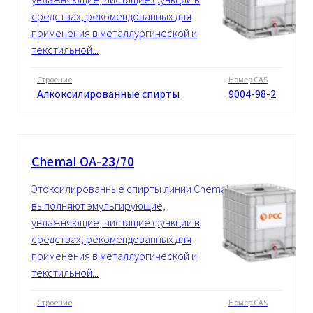
средствах, рекомендованных для
применения в металлургической и
текстильной...
Строение
Номер CAS
Алкоксилированные спирты
9004-98-2
Chemal OA-23/70
Этоксилированные спирты линии Chemal
выполняют эмульгирующие,
увлажняющие, чистящие функции в
средствах, рекомендованных для
применения в металлургической и
текстильной...
Строение
Номер CAS