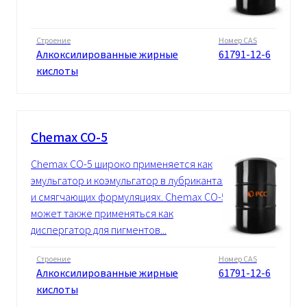
Строение
Номер CAS
Алкоксилированные жирные
61791-12-6
кислоты
Chemax CO-5
Chemax CO-5 широко применяется как
эмульгатор и коэмульгатор в лубрикантах
и смягчающих формуляциях. Chemax CO-5
может также применяться как
диспергатор для пигментов...
Строение
Номер CAS
Алкоксилированные жирные
61791-12-6
кислоты