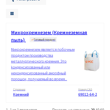
Микрокремнезем (Кремнеземная
пыль)
Готовый продукт
Микрокремнезем является побочным
продуктом производства
металлургического кремния. Это
kонденсированный или
неконденсированный аморфный
порошок, получаемый во время...
Строение
Номер CAS
Кремний
69012-64-2
1 -1 из 1 продуктов
Показать на странице:
20
40
60