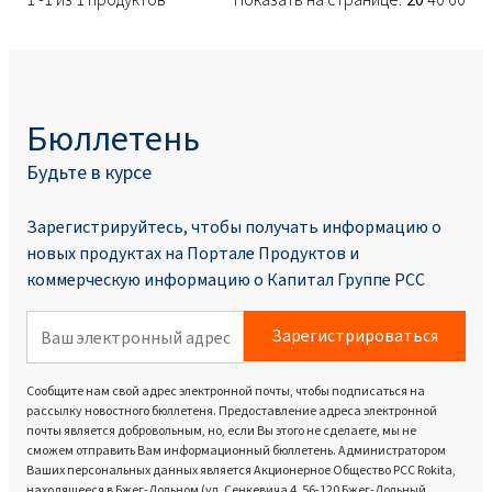
Бюллетень
Будьте в курсе
Зарегистрируйтесь, чтобы получать информацию о
новых продуктах на Портале Продуктoв и
коммерческую информацию о Капитал Группе PCC
Зарегистрироваться
Сообщите нам свой адрес электронной почты, чтобы подписаться на
рассылку новостного бюллетеня. Предоставление адреса электронной
почты является добровольным, но, если Вы этого не сделаете, мы не
сможем отправить Вам информационный бюллетень. Администратором
Ваших персональных данных является Акционерное Общество PCC Rokita,
находящееся в Бжег-Дольном (ул. Сенкевича 4, 56-120 Бжег-Дольный,