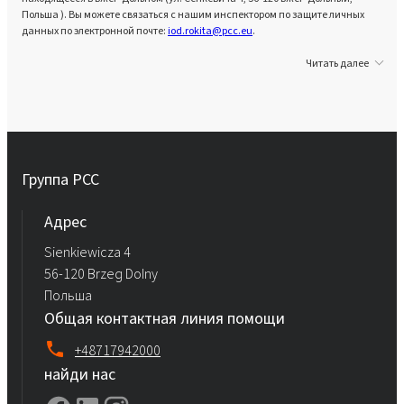
Польша ). Вы можете связаться с нашим инспектором по защите личных
данных по электронной почте:
iod.rokita@pcc.eu
.
Читать далее
Группа PCC
Aдрес
Sienkiewicza 4
56-120 Brzeg Dolny
Польша
Общая контактная линия помощи
+48717942000
найди нас