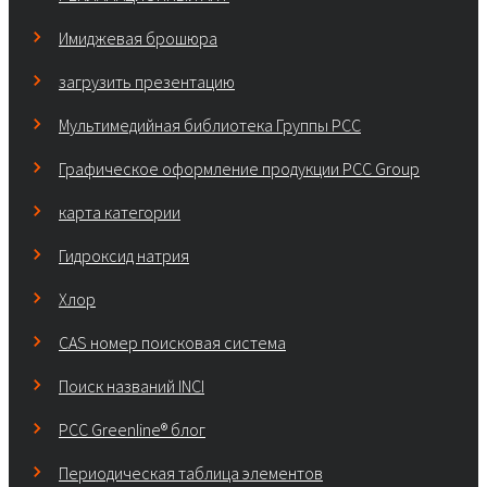
Имиджевая брошюра
загрузить презентацию
Мультимедийная библиотека Группы РСС
Графическое оформление продукции PCC Group
карта категории
Гидроксид натрия
Хлор
CAS номер поисковая система
Поиск названий INCI
PCC Greenline® блог
Периодическая таблица элементов