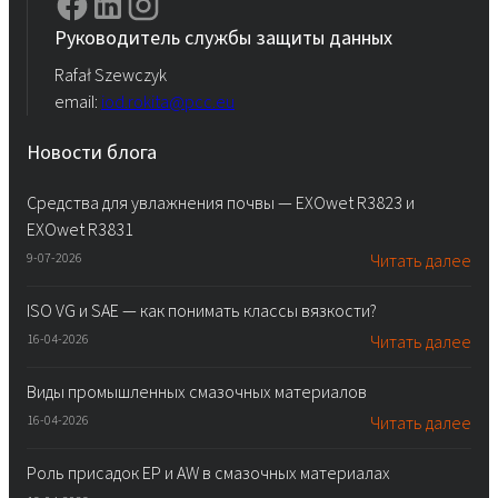
Руководитель службы защиты данных
Rafał Szewczyk
email:
iod.rokita@pcc.eu
Новости блога
Средства для увлажнения почвы — EXOwet R3823 и
EXOwet R3831
9-07-2026
Читать далее
ISO VG и SAE — как понимать классы вязкости?
16-04-2026
Читать далее
Виды промышленных смазочных материалов
16-04-2026
Читать далее
Роль присадок EP и AW в смазочных материалах