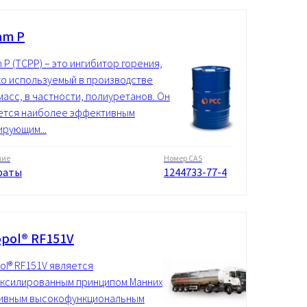
am P
 P (TCPP) – это ингибитор горения,
о используемый в производстве
масс, в частности, полиуретанов. Он
ется наиболее эффективным
ирующим...
ние
Номер CAS
фаты
1244733-77-4
pol® RF151V
ol® RF151V является
ксилированным принципом Манниха,
ивным высокофункциональным