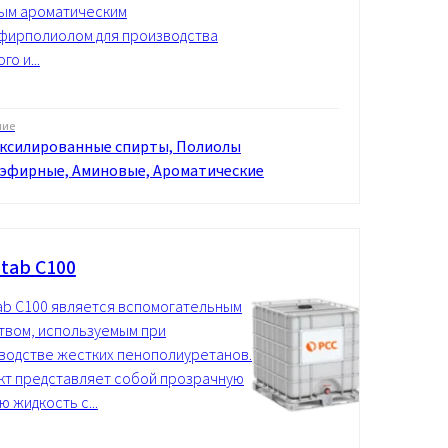
ым ароматическим
фирполиолом для производства
го и...
ние
ксилированные спирты, Полиолы
эфирные, Аминовые, Ароматические
tab C100
ab C100 является вспомогательным
твом, используемым при
водстве жестких пенополиуретанов.
кт представляет собой прозрачную
 жидкость с...