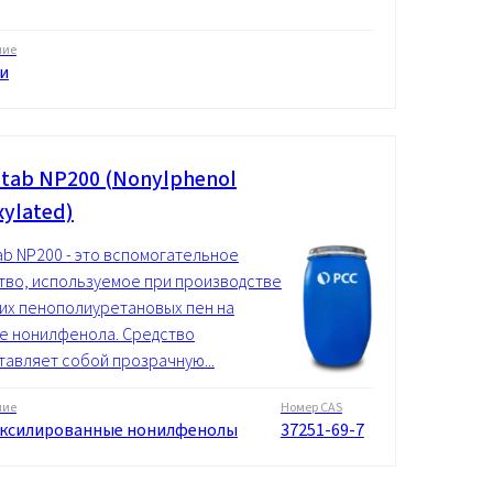
ние
и
tab NP200 (Nonylphenol
xylated)
ab NP200 - это вспомогательное
тво, используемое при производстве
их пенополиуретановых пен на
е нонилфенола. Средство
тавляет собой прозрачную...
ние
Номер CAS
ксилированные нонилфенолы
37251-69-7