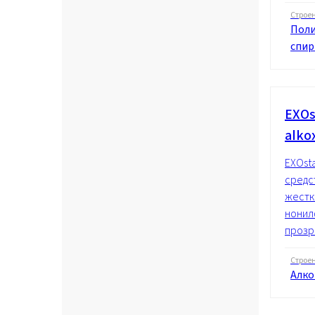
Строе
Поли
спир
EXOs
alko
EXOst
средс
жестк
нонил
прозра
Строе
Алко