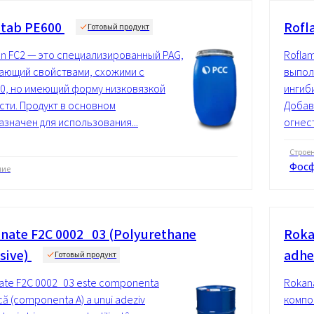
tab PE600
Rofl
Готовый продукт
n FC2 — это специализированный PAG,
Roflam
ающий свойствами, схожими с
выпол
0, но имеющий форму низковязкой
ингиб
сти. Продукт в основном
Добав
азначен для использования...
огнест
Строе
Фос
ние
nate F2C 0002_03 (Polyurethane
Roka
sive)
adhe
Готовый продукт
ate F2C 0002_03 este componenta
Rokan
ică (componenta A) a unui adeziv
компо