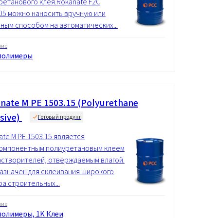
ретанового клея.Rokanate F2C
05 можно наносить вручную или
ным способом на автоматических...
ние
полимеры
nate M PE 1503.15 (Polyurethane
sive)
Готовый продукт
ate M PE 1503.15 является
омпонентным полиуретановым клеем
астворителей, отверждаемым влагой.
азначен для склеивания широкого
ра строительных...
ние
олимеры, 1K Клеи