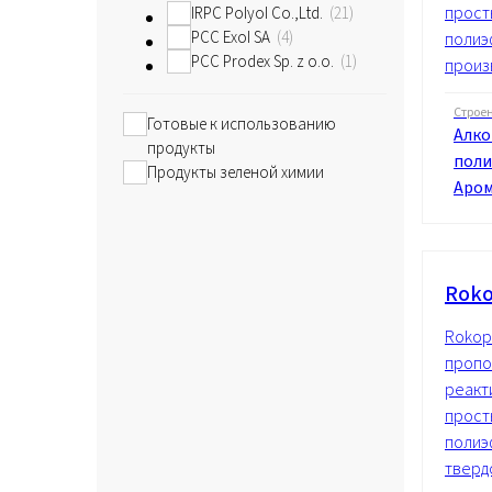
прост
IRPC Polyol Co.,Ltd.
21
PCC Exol SA
4
полиэ
PCC Prodex Sp. z o.o.
1
произв
Строе
Готовые к использованию
Алко
продукты
поли
Продукты зеленой химии
Аром
Roko
Rokop
пропо
реакт
прост
полиэ
твердо