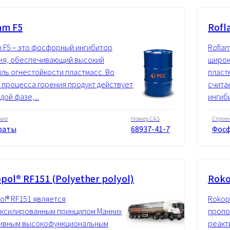
am F5
Rofl
m F5 – это фосфорный ингибитор
Roflam
ия, обеспечивающий высокий
широк
ль огнестойкости пластмасс. Во
пласт
 процесса горения продукт действует
счита
дой фазе,...
ингиб
ние
Номер CAS
Строе
фаты
68937-41-7
Фос
pol® RF151 (Polyether polyol)
Roko
ol® RF151 является
Rokop
ксилированным принципом Манниха,
пропо
ивным высокофункциональным
реакт