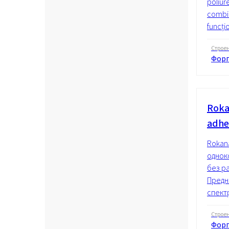
poliur
combin
funcțio
Строе
Форп
Roka
adhe
Rokan
однок
без р
Предн
спект
Строе
Форп