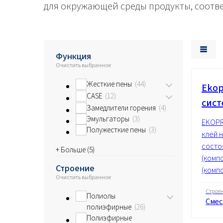
для окружающей среды продукты, соотв
Энергетика и ресурсы
Функция
Очистить выбранное
Жесткие пены
44
Ekop
CASE
12
сис
Замедлители горения
4
Эмульгаторы
3
EKOPR
Полужесткие пены
3
клей 
состо
+ Больше (
5
)
(комп
Строение
(компо
Очистить выбранное
Строе
Полиолы
Смес
полиэфирные
26
Полиэфирные