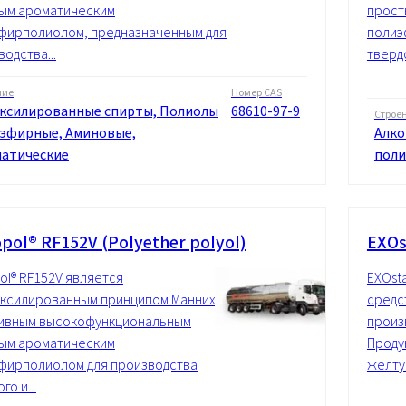
ым ароматическим
прост
фирполиолом, предназначенным для
полиэ
одства...
твердо
ние
Номер CAS
ксилированные спирты, Полиолы
68610-97-9
Строе
эфирные, Аминовые,
Алко
атические
поли
pol® RF152V (Polyether polyol)
EXOs
ol® RF152V является
EXOst
ксилированным принципом Манниха,
средс
ивным высокофункциональным
произ
ым ароматическим
Проду
фирполиолом для производства
желтую
го и...