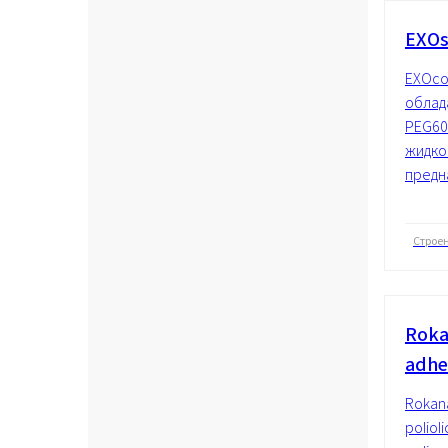
EXOs
EXOco
облад
PEG60
жидко
предн
Строе
Roka
adhe
Rokan
poliol