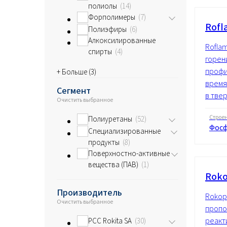
полиолы
14
Форполимеры
7
Rofl
Полиэфиры
6
Алкоксилированные
Rofla
спирты
4
горен
профи
+ Больше (
3
)
время
Сегмент
в твер
Очистить выбранное
Строе
Полиуретаны
52
Фос
Специализированные
продукты
8
Поверхностно-активные
вещества (ПАВ)
1
Roko
Производитель
Rokop
Очистить выбранное
пропо
реакт
PCC Rokita SA
30