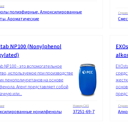
ние
олы полиэфирные, Алкоксилированные
Строе
ты, Ароматические
Смес
tab NP100 (Nonylphenol
EXOs
xylated)
alko
ab NP100 - это вспомогательное
EXOst
тво, используемое при производстве
средс
их пенополиуретанов на основе
жестк
фенола. Агент представляет собой
основ
чную или...
предс
ние
Номер CAS
Строе
ксилированные нонилфенолы
37251-69-7
Алко