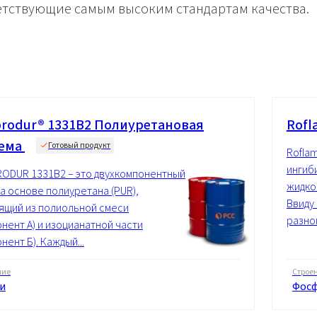
етствующие самым высоким стандартам качества.
rodur® 1331B2 Полиуретановая
Rofl
тема
Готовый продукт
Rofla
ингиб
ODUR 1331B2 – это двухкомпонентный
жидко
на основе полиуретана (PUR),
Ввиду
ящий из полиольной смеси
разног
онент А) и изоцианатной части
нент Б). Каждый...
ние
Строе
и
Фос