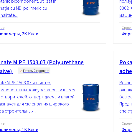
etanic bicomponent, utilizat în
полиу
ație cu MDI polimeric cu
0002_
nalitate...
машин
ние
Строе
олимеры, 2K Клеи
Фор
nate M PE 1503.07 (Polyurethane
Roka
sive)
adhe
Готовый продукт
ate M PE 1503.07 является
Rokan
омпонентным полиуретановым клеем
однок
астворителей, отверждаемым влагой.
без р
азначен для склеивания широкого
Предн
ра строительных...
спект
ние
Строе
олимеры, 1K Клеи
Форп