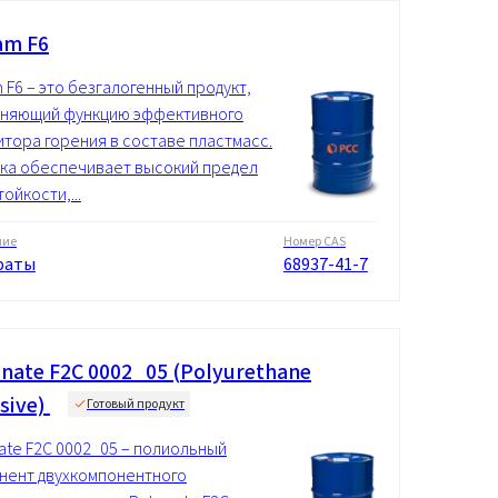
am F6
 F6 – это безгалогенный продукт,
няющий функцию эффективного
итора горения в составе пластмасс.
ка обеспечивает высокий предел
ойкости,...
ние
Номер CAS
фаты
68937-41-7
nate F2C 0002_05 (Polyurethane
sive)
Готовый продукт
ate F2C 0002_05 – полиольный
нент двухкомпонентного