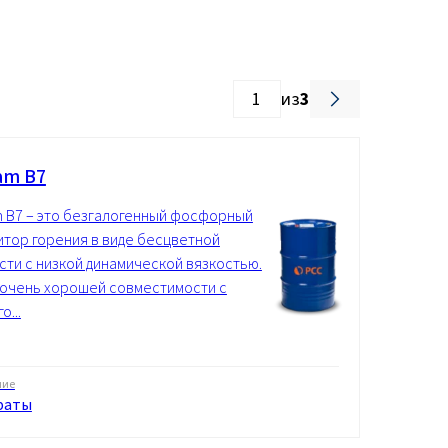
из
3
am B7
m B7 – это безгалогенный фосфорный
итор горения в виде бесцветной
сти с низкой динамической вязкостью.
 очень хорошей совместимости с
о...
ние
фаты