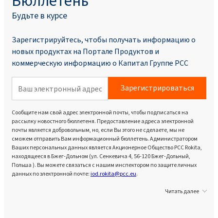
Бюллетень
Будьте в курсе
Зарегистрируйтесь, чтобы получать информацию о
новых продуктах на Портале Продуктoв и
коммерческую информацию о Капитал Группе PCC
Зарегистрироваться
Сообщите нам свой адрес электронной почты, чтобы подписаться на
рассылку новостного бюллетеня. Предоставление адреса электронной
почты является добровольным, но, если Вы этого не сделаете, мы не
сможем отправить Вам информационный бюллетень. Администратором
Ваших персональных данных является Акционерное Общество PCC Rokita,
находящееся в Бжег-Дольном (ул. Сенкевича 4, 56-120 Бжег-Дольный,
Польша ). Вы можете связаться с нашим инспектором по защите личных
данных по электронной почте:
iod.rokita@pcc.eu
.
Читать далее