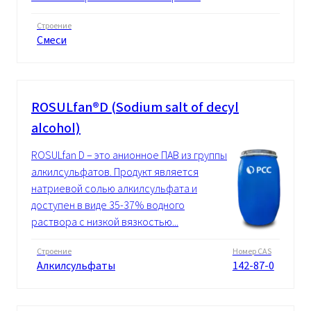
Строение
Смеси
ROSULfan®D (Sodium salt of decyl
alcohol)
ROSULfan D – это анионное ПАВ из группы
алкилсульфатов. Продукт является
натриевой солью алкилсульфата и
доступен в виде 35-37% водного
раствора с низкой вязкостью...
Строение
Номер CAS
Алкилсульфаты
142-87-0