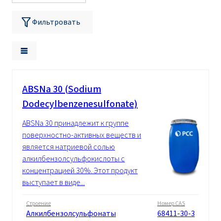
Фильтровать
ABSNa 30 (Sodium
Dodecylbenzenesulfonate)
ABSNa 30 принадлежит к группе
поверхностно-активных веществ и
является натриевой солью
алкилбензолсульфокислоты с
концентрацией 30%. Этот продукт
выступает в виде...
Строение
Номер CAS
Алкилбензолсульфонаты
68411-30-3