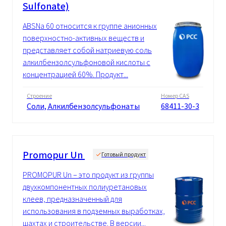
Sulfonate)
ABSNa 60 относится к группе анионных
поверхностно-активных веществ и
представляет собой натриевую соль
алкилбензолсульфоновой кислоты с
концентрацией 60%. Продукт...
Строение
Номер CAS
Cоли, Алкилбензолсульфонаты
68411-30-3
Promopur Un
Готовый продукт
PROMOPUR Un – это продукт из группы
двухкомпонентных полиуретановых
клеев, предназначенный для
использования в подземных выработках,
шахтах и строительстве. В версии...