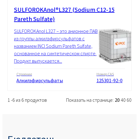
SULFOROKAnol®L327 (Sodium C12-15
Pareth Sulfate)
SULFOROKAnol L327 – это анионное ПАВ
из группы алкилэфирсульфатов с
названием INCI Sodium Pareth Sulfate,
основанное на синтетическом спирте.
Продукт выпускается...
Строение
Номер CAS
Алкилэфирсульфаты
125301-92-0
1 -6 из 6 продуктов
Показать на странице:
20
40
60