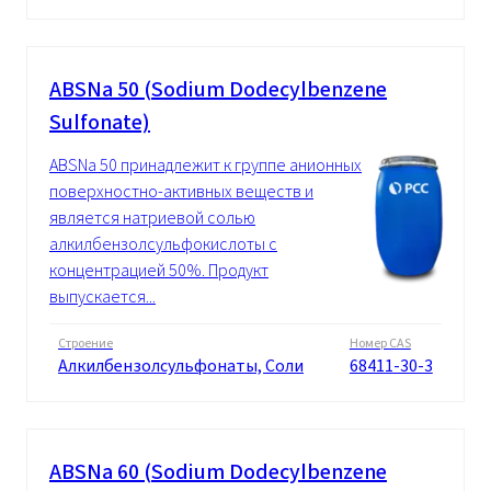
ABSNa 50 (Sodium Dodecylbenzene
Sulfonate)
ABSNa 50 принадлежит к группе анионных
поверхностно-активных веществ и
является натриевой солью
алкилбензолсульфокислоты с
концентрацией 50%. Продукт
выпускается...
Строение
Номер CAS
Алкилбензолсульфонаты, Cоли
68411-30-3
ABSNa 60 (Sodium Dodecylbenzene