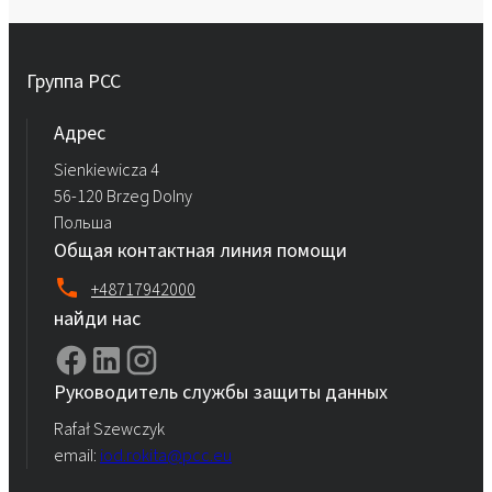
Группа PCC
Aдрес
Sienkiewicza 4
56-120 Brzeg Dolny
Польша
Общая контактная линия помощи
+48717942000
найди нас
Руководитель службы защиты данных
Rafał Szewczyk
email:
iod.rokita@pcc.eu