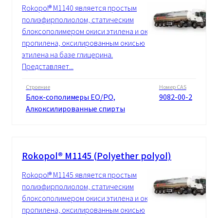
Rokopol® M1140 является простым
полиэфирполиолом, статическим
блоксополимером окиси этилена и окиси
пропилена, оксилированным окисью
этилена на базе глицерина.
Представляет...
Строение
Номер CAS
Блок-сополимеры EO/PO,
9082-00-2
Алкоксилированные спирты
Rokopol® M1145 (Polyether polyol)
Rokopol® M1145 является простым
полиэфирполиолом, статическим
блоксополимером окиси этилена и окиси
пропилена, оксилированным окисью