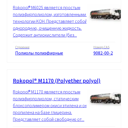
Rokopol® M6025 является простым
полиэфирполиолом, изготовленными по
технологии KOH. Представляет собой
однородную, очищенную жидкость.
Содержит антиокислители (без...
Строение
Номер CAS
Полиолы полиэфирные
9082-00-2
Rokopol® M1170 (Polyether polyol)
Rokopol® M1170 является простым
полиэфирполиолом, статическим
блоксополимером окиси этилена и окиси
пропилена на базе глицерина.
Представляет собой свободную от...