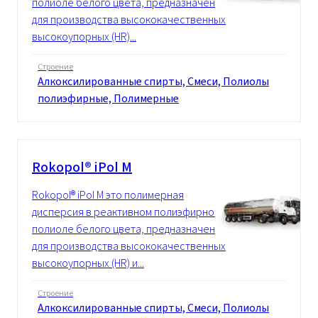
полиоле белого цвета, предназначенная
для производства высококачественных
высокоупорных (HR)...
Строение
Алкоксилированные спирты, Смеси, Полиолы
полиэфирные, Полимерные
Rokopol® iPol M
Rokopol® iPol M это полимерная
дисперсия в реактивном полиэфирном
полиоле белого цвета, предназначенная
для производства высококачественных
высокоупорных (HR) и...
Строение
Алкоксилированные спирты, Смеси, Полиолы