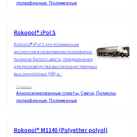
полиэфирные, Полимерные
Rokopol® iPol S
Rokopol® iPol S это полимерная
дисперсия в реактивном полиэфирном
полиоле белого цвета, предназначенная
для производства высококачественных
высокоупорных (HR) и...
Строение
Алкоксилированные спирты, Смеси, Полиолы
полиэфирные, Полимерные
Rokopol® M1140 (Polyether polyol)