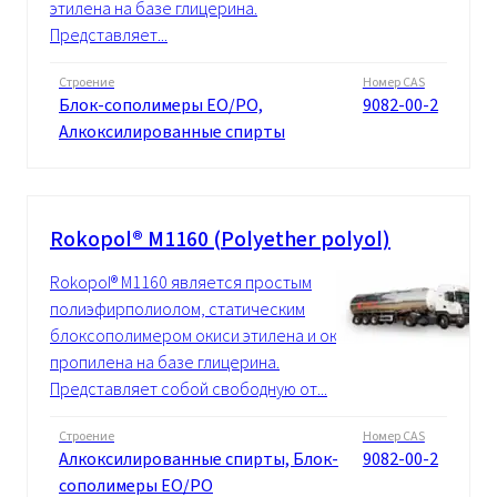
этилена на базе глицерина.
Представляет...
Строение
Номер CAS
Блок-сополимеры EO/PO,
9082-00-2
Алкоксилированные спирты
Rokopol® M1160 (Polyether polyol)
Rokopol® M1160 является простым
полиэфирполиолом, статическим
блоксополимером окиси этилена и окиси
пропилена на базе глицерина.
Представляет собой свободную от...
Строение
Номер CAS
Алкоксилированные спирты, Блок-
9082-00-2
сополимеры EO/PO