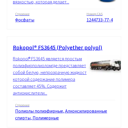
вязкостью, которая делает...
Строение
Номер CAS
Фосфаты
1244733-77-4
Rokopol® FS3645 (Polyether polyol)
Rokopol® FS3645 является простым
полиэфирполиоломгде представляет
собой белую, непрозрачную жидкость, в
которой содержание полимера
составляет 45%. Содержит
антиокислители...
Строение
Полиолы полиэфирные, Алкоксилированные
спирты, Полимерные