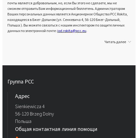
почты является добровольным, но, если Вы этого не сделаете, мы не
сможем отправить Вам информационный бюллетень. Администратором
Ваших персональных данных является Акционерное Общество PCC Rokita,
находящееся в Бжег-Дольном (ул. Сенкевича 4, 56-120 Бжег-Дольный,
Польша ). Вы можете связаться с нашим инспектором по защите личных
данных по электронной почте:
iod.rokita@pcc.eu
.
Читать далее
Группа PCC
Aдрес
Sienkiewicza 4
56-120 Brzeg Dolny
Польша
Общая контактная линия помощи