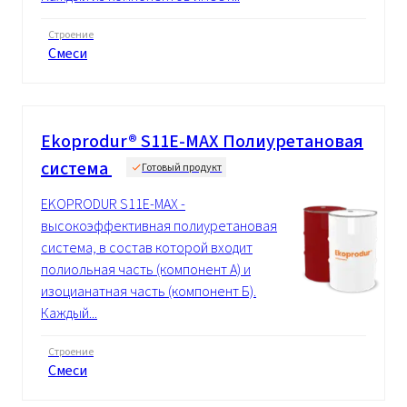
Строение
Смеси
Ekoprodur® S11E-MAX Полиуретановая
система
Готовый продукт
EKOPRODUR S11E-MAX -
высокоэффективная полиуретановая
система, в состав которой входит
полиольная часть (компонент А) и
изоцианатная часть (компонент Б).
Каждый...
Строение
Смеси