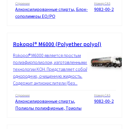
Строение
Номер CAS
Алкоксилированные спирты, Блок-
9082-00-2
сополимеры EO/PO
Rokopol® M6000 (Polyether polyol)
Rokopol® M6000 является простым
полиэфирполиолом, изготовленными по
технологии KOH. Представляет собой
однородную, очищенную жидкость.
Содержит антиокислители (без...
Строение
Номер CAS
Алкоксилированные спирты,
9082-00-2
Полиолы полиэфирные, Триолы