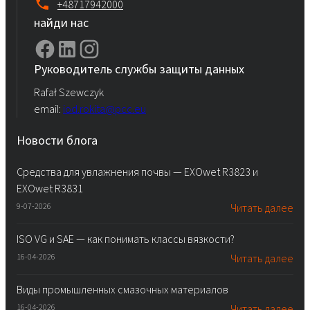
+48717942000
найди нас
Руководитель службы защиты данных
Rafał Szewczyk
email:
iod.rokita@pcc.eu
Новости блога
Средства для увлажнения почвы — EXOwet R3823 и
EXOwet R3831
9-07-2026
Читать далее
ISO VG и SAE — как понимать классы вязкости?
16-04-2026
Читать далее
Виды промышленных смазочных материалов
16-04-2026
Читать далее