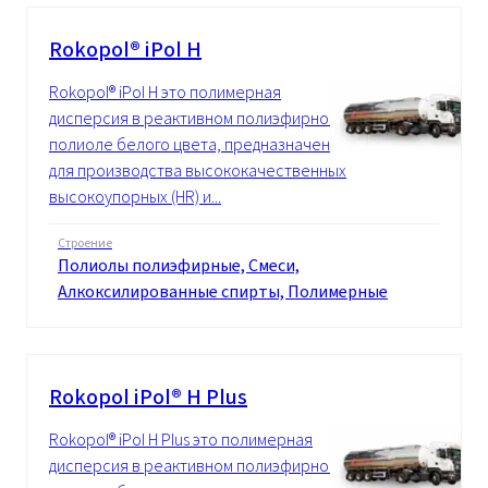
Rokopol® iPol H
Rokopol® iPol H это полимерная
дисперсия в реактивном полиэфирном
полиоле белого цвета, предназначенная
для производства высококачественных
высокоупорных (HR) и...
Строение
Полиолы полиэфирные, Смеси,
Алкоксилированные спирты, Полимерные
Rokopol iPol® H Plus
Rokopol® iPol H Plus это полимерная
дисперсия в реактивном полиэфирном