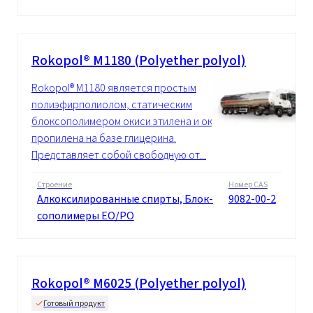
Rokopol® M1180 (Polyether polyol)
Rokopol® M1180 является простым
полиэфирполиолом, статическим
блоксополимером окиси этилена и окиси
пропилена на базе глицерина.
Представляет собой свободную от...
Строение
Номер CAS
Алкоксилированные спирты, Блок-
9082-00-2
сополимеры EO/PO
Rokopol® M6025 (Polyether polyol)
Готовый продукт