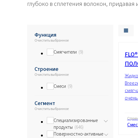
глубоко в сплетения волокон, придавая 
Энергетика и ресурсы
Функция
Очистить выбранное
Смягчители
9
FLO
ПОЛ
Строение
Очистить выбранное
Жидко
Breez
Смеси
9
смягча
очень 
Сегмент
Очистить выбранное
Строе
Специализированные
Смес
продукты
646
Поверхностно-активные