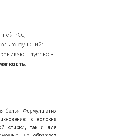
ппой PCC,
колько функций:
роникают глубоко в
мягкость
.
я белья. Формула этих
икновению в волокна
ой стирки, так и для
помощью, не образуют