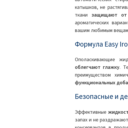
катышков, не растяги
ткани
защищают от
ароматических вариан
вашим любимым вещам 
Формула Easy Ir
Ополаскивающие жид
облегчают глажку
. Т
преимуществом химич
функциональных доба
Безопасные и д
Эффективные
жидкост
запах и не раздражаю
консервантов в прод