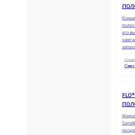
ПОЛ
Конце
полос
это в
смягч
запахо
Строе
Смес
FLO
ПОЛ
Жидко
Sensi
проду