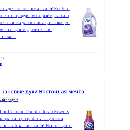
сть для полоскания тканей Flo Pure
nce это продукт, который идеально
ает ткани и делает их окутывающее
ми на ощупь и удивительно
ными....
ние
и
Тканевые духи Восточная мечта
вый продукт
bric Perfume Oriental DreamFlowers
пециально разработан с учетом
нностей ваших тканей. Используйте