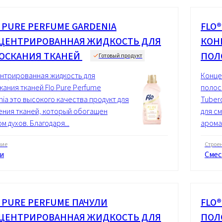
 PURE PERFUME GARDENIA
FLO
ЦЕНТРИРОВАННАЯ ЖИДКОСТЬ ДЛЯ
КОН
ОСКАНИЯ ТКАНЕЙ
ПОЛ
Готовый продукт
нтрированная жидкость для
Конце
кания тканей Flo Pure Perfume
полос
nia это высокого качества продукт для
Tuber
ения тканей, который обогащен
для с
м духов. Благодаря...
аромат
ние
Строе
и
Смес
® PURE PERFUME ПАЧУЛИ
FLO
ЦЕНТРИРОВАННАЯ ЖИДКОСТЬ ДЛЯ
ПОЛ