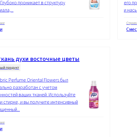
 Глубоко проникает в структуру
его п
ала,...
и нас
ние
Строе
и
Смес
ткань духи восточные цветы
вый продукт
bric Perfume Oriental Flowers был
ально разработан с учетом
нностей ваших тканей. Используйте
ри стирке, и вы получите интенсивный
ыщенный...
ние
и