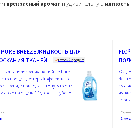
им
прекрасный аромат
и удивительную
мягкость
.
® PURE BREEZE ЖИДКОСТЬ ДЛЯ
FLO
ОСКАНИЯ ТКАНЕЙ
ПОЛ
Готовый продукт
сть для полоскания тканей Flo Pure
Жидко
e это продукт, который эффективно
Natur
ет ткани, и приводит к тому, что они
смягч
мягкие на ощупь. Жидкость глубоко...
мягки
проник
ние
Строе
и
Смес