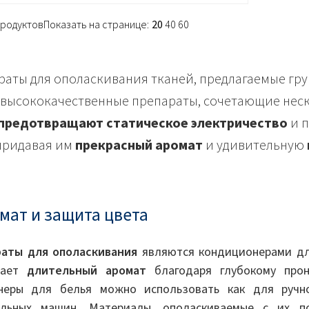
 продуктов
Показать на странице:
20
40
60
аты для ополаскивания тканей, предлагаемые гру
 высококачественные препараты, сочетающие нес
 предотвращают статическое электричество
и п
придавая им
прекрасный аромат
и удивительную
мат и защита цвета
аты для ополаскивания
являются кондиционерами дл
вает
длительный аромат
благодаря глубокому прон
неры для белья можно использовать как для ручн
альных машин. Материалы, ополаскиваемые с их 