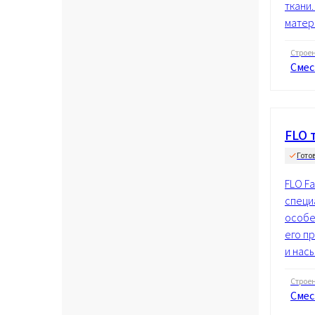
ткани.
матери
Строе
Смес
FLO 
Гото
FLO Fa
специ
особе
его п
и нас
Строе
Смес