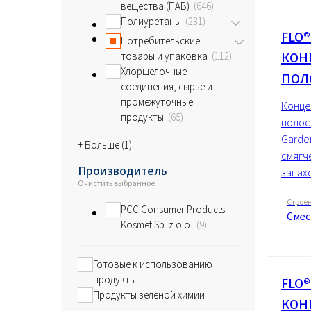
вещества (ПАВ)
646
Полиуретаны
231
FLO®
Потребительские
КОН
товары и упаковка
112
Хлорщелочные
ПОЛ
соединения, сырье и
промежуточные
Конце
продукты
65
полос
Garde
+ Больше (
1
)
смягч
Производитель
запахо
Очистить выбранное
Строе
PCC Consumer Products
Смес
Kosmet Sp. z o.o.
9
Готовые к использованию
продукты
FLO
Продукты зеленой химии
КОН