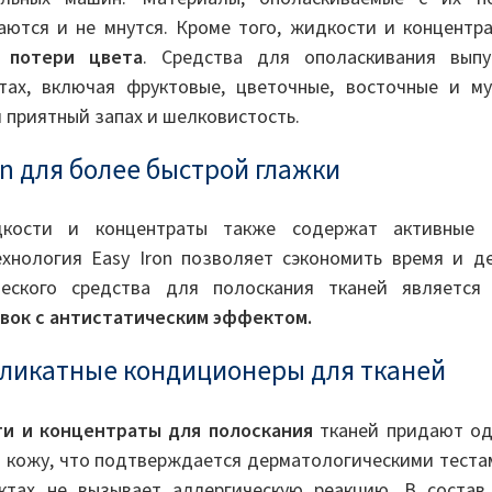
ваются и не мнутся. Кроме того, жидкости и концентр
 потери цвета
. Средства для ополаскивания выпу
тах, включая фруктовые, цветочные, восточные и м
приятный запах и шелковистость.
on для более быстрой глажки
кости и концентраты также содержат активные и
ехнология Easy Iron позволяет сэкономить время и д
еского средства для полоскания тканей является
вок с антистатическим эффектом.
еликатные кондиционеры для тканей
и и концентраты для полоскания
тканей придают од
т кожу, что подтверждается дерматологическими теста
уктах не вызывает аллергическую реакцию. В соста