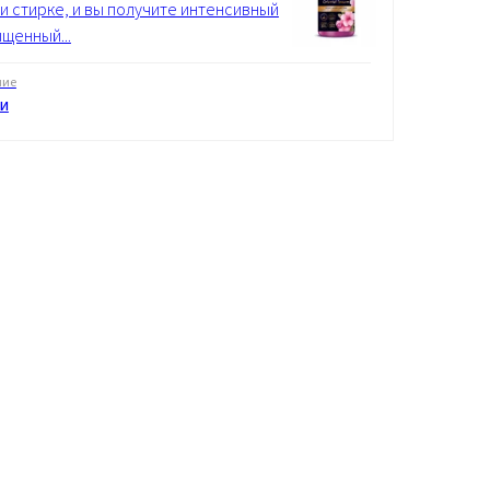
ри стирке, и вы получите интенсивный
ыщенный...
ние
и