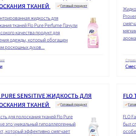
ОСКАНИЯ ТКАНЕЙ
Готовый продукт
Жидко
Prove
нтрированная жидкость для
смягч
кания тканей Flo Pure Perfume Пачули
мягки
ысокого качества продукт для
аромат
ения одежды, который обогащен
м роскошных духов....
ние
Строе
и
Смес
® PURE SENSITIVE ЖИДКОСТЬ ДЛЯ
FLO 
ОСКАНИЯ ТКАНЕЙ
Готовый продукт
Гото
сть для полоскания тканей Flo Pure
FLO Fa
tive это уникальный гипоаллергенный
был с
кт, который эффективно смягчает
особе