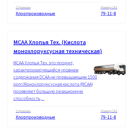
Строение
Номер CAS
Хлорпроизводные
79-11-8
MCAA Xлопья Tex. (Кислота
монохлоруксусная техническая)
MCAA Xлопья Tex. это продукт,
характеризирующийся уровнем
содержания DCAA не превышающим 1500
ppm.Монохлоруксусная кислота (MCAA)
проявляет большую реакционную
способность,...
Строение
Номер CAS
Хлорпроизводные
79-11-8