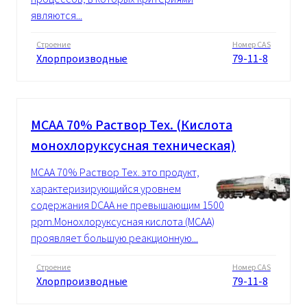
являются...
Строение
Номер CAS
Хлорпроизводные
79-11-8
MCAA 70% Pаствор Tex. (Кислота
монохлоруксусная техническая)
MCAA 70% Pаствор Tex. это продукт,
характеризирующийся уровнем
содержания DCAA не превышающим 1500
ppm.Монохлоруксусная кислота (MCAA)
проявляет большую реакционную...
Строение
Номер CAS
Хлорпроизводные
79-11-8