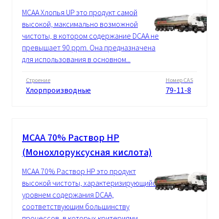
MCAA Xлопья UP это продукт самой
высокой, максимально возможной
чистоты, в котором содержание DCAA не
превышает 90 ppm. Она предназначена
для использования в основном...
Строение
Номер CAS
Хлорпроизводные
79-11-8
MCAA 70% Pаствор HP
(Монохлоруксусная кислота)
MCAA 70% Pаствор HP это продукт
высокой чистоты, характеризирующийся
уровнем содержания DCAA,
соответствующим большинству
процессов, в которых критериями