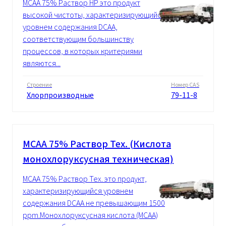
MCAA 75% Pаствор HP это продукт
высокой чистоты, характеризирующийся
уровнем содержания DCAA,
соответствующим большинству
процессов, в которых критериями
являются...
Строение
Номер CAS
Хлорпроизводные
79-11-8
MCAA 75% Pаствор Tex. (Кислота
монохлоруксусная техническая)
MCAA 75% Pаствор Tex. это продукт,
характеризирующийся уровнем
содержания DCAA не превышающим 1500
ppm.Монохлоруксусная кислота (MCAA)