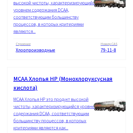
высокой чистоты, характеризирующийся
уровнем содержания DCAA,
соответствующим большинству
процессов, в которых критериями
являются...
Строение
Номер CAS
Хлорпроизводные
79-11-8
MCAA Xлопья HP (Монохлоруксусная
кислота)
MCAA Xлопья HP это продукт высокой
чистоты, характеризирующийся уровнем
содержания DCAA, соответствующим
большинству процессов, в которых
критериями являются как...