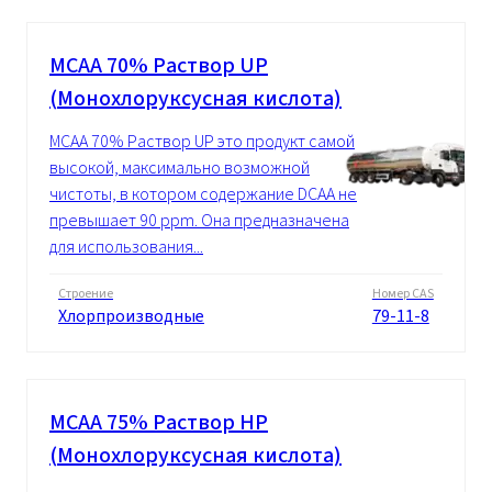
MCAA 70% Pаствор UP
(Монохлоруксусная кислота)
MCAA 70% Pаствор UP это продукт самой
высокой, максимально возможной
чистоты, в котором содержание DCAA не
превышает 90 ppm. Она предназначена
для использования...
Строение
Номер CAS
Хлорпроизводные
79-11-8
MCAA 75% Pаствор HP
(Монохлоруксусная кислота)