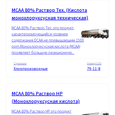
MCAA 80% Pаствор Tex. (Кислота
монохлоруксусная техническая)
MCAA 80% Pаствор Tex. это продукт,
характеризирующийся уровнем
содержания DCAA не превышающим 1500
ppm.Монохлоруксусная кислота (MCAA)
проявляет большую реакционную...
Строение
Номер CAS
Хлорпроизводные
79-11-8
MCAA 80% Pаствор HP
(Монохлоруксусная кислота)
MCAA 80% Pаствор HP это продукт