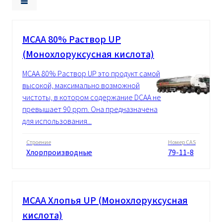
MCAA 80% Pаствор UP
(Монохлоруксусная кислота)
MCAA 80% Pаствор UP это продукт самой
высокой, максимально возможной
чистоты, в котором содержание DCAA не
превышает 90 ppm. Она предназначена
для использования...
Строение
Номер CAS
Хлорпроизводные
79-11-8
MCAA Xлопья UP (Монохлоруксусная
кислота)