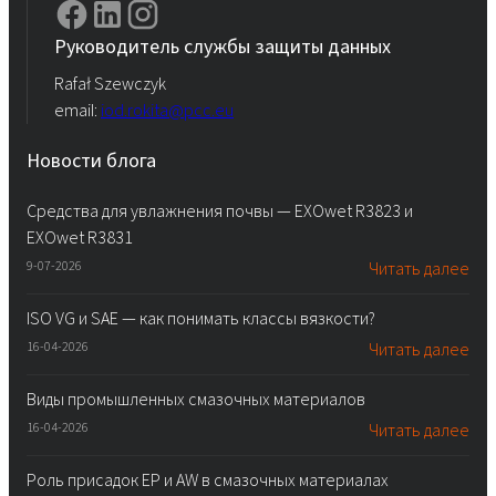
Руководитель службы защиты данных
Rafał Szewczyk
email:
iod.rokita@pcc.eu
Новости блога
Средства для увлажнения почвы — EXOwet R3823 и
EXOwet R3831
9-07-2026
Читать далее
ISO VG и SAE — как понимать классы вязкости?
16-04-2026
Читать далее
Виды промышленных смазочных материалов
16-04-2026
Читать далее
Роль присадок EP и AW в смазочных материалах