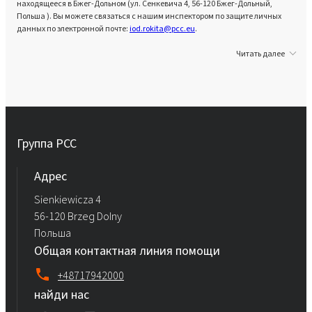
находящееся в Бжег-Дольном (ул. Сенкевича 4, 56-120 Бжег-Дольный,
Польша ). Вы можете связаться с нашим инспектором по защите личных
данных по электронной почте:
iod.rokita@pcc.eu
.
Читать далее
Группа PCC
Aдрес
Sienkiewicza 4
56-120 Brzeg Dolny
Польша
Общая контактная линия помощи
+48717942000
найди нас