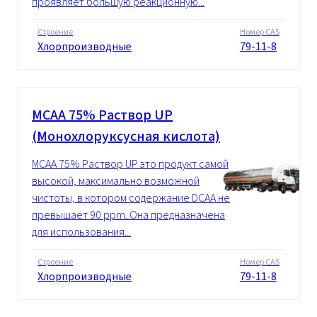
проявляет большую реакционную...
Строение
Номер CAS
Хлорпроизводные
79-11-8
MCAA 75% Pаствор UP
(Монохлоруксусная кислота)
MCAA 75% Pаствор UP это продукт самой
высокой, максимально возможной
чистоты, в котором содержание DCAA не
превышает 90 ppm. Она предназначена
для использования...
Строение
Номер CAS
Хлорпроизводные
79-11-8