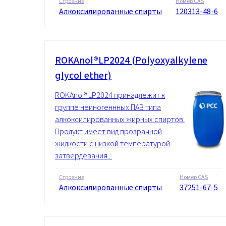
Строение
Номер CAS
Энергетика и ресурсы
Алкоксилированные спирты
120313-48-6
ROKAnol®LP2024 (Polyoxyalkylene
glycol ether)
ROKAnol® LP2024 принадлежит к
группе неиногеннных ПАВ типа
алкоксилированных жирных спиртов.
Продукт имеет вид прозрачной
жидкости с низкой температурой
затвердевания...
Строение
Номер CAS
Алкоксилированные спирты
37251-67-5