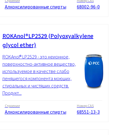
Строение
Номер CAS
Алкоксилированные спирты
68002-96-0
ROKAnol®LP2529 (Polyoxyalkylene
glycol ether)
ROKAnol® LP2529 - это неионное,
поверхностно-активное вещество,
используемое в качестве слабо
пенящегося компонента моющих,
стиральных и чистящих средств.
Продукт...
Строение
Номер CAS
Алкоксилированные спирты
68551-13-3