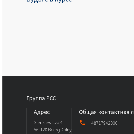
Группа PCC
Aдрес
Общая контактная 
Sienkiewicza 4
+48717942000
56-120 Brzeg Dolny