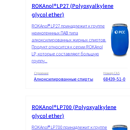
ROKAnol®LP27 (Polyoxyalkylene
glycol ether)
ROKAnol® LP27 принадлежит к группе
неиногеннных ПАВ типа
алкоксилированных жирных спиртов.
Продукт относится к серии ROKAnol
LP, которые составляют большую
группу...
Строение
Номер CAS
Алкоксилированные спирты
68439-51-0
ROKAnol®LP700 (Polyoxyalkylene
glycol ether)
ROKAnol® LP700 принадлежит к группе