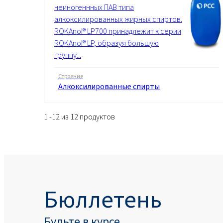
неиногеннных ПАВ типа
алкоксилированных жирных спиртов.
ROKAnol® LP700 принадлежит к серии
ROKAnol® LP, образуя большую
группу...
Строение
Алкоксилированные спирты
1 -12 из 12 продуктов
Бюллетень
Будьте в курсе