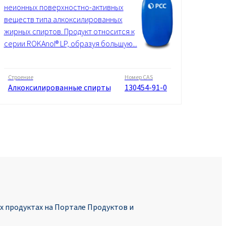
неионных поверхностно-активных
веществ типа алкоксилированных
жирных спиртов. Продукт относится к
серии ROKAnol® LP, образуя большую...
Строение
Номер CAS
Алкоксилированные спирты
130454-91-0
 продуктах на Портале Продуктoв и