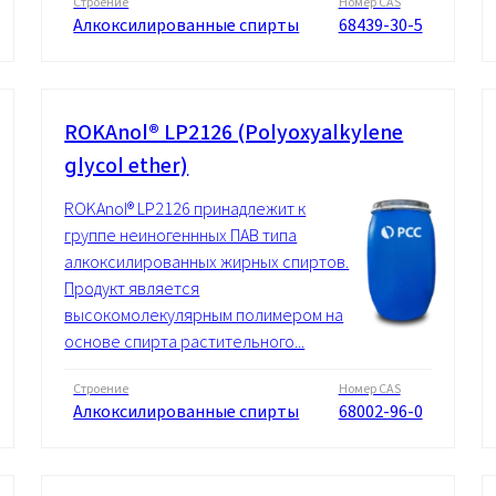
Строение
Номер CAS
Алкоксилированные спирты
68439-30-5
ROKAnol® LP2126 (Polyoxyalkylene
glycol ether)
ROKAnol® LP2126 принадлежит к
группе неиногеннных ПАВ типа
алкоксилированных жирных спиртов.
Продукт является
высокомолекулярным полимером на
основе спирта растительного...
Строение
Номер CAS
Алкоксилированные спирты
68002-96-0