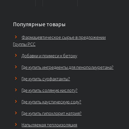
Популярные товары
Фармацевтическое сырье в предложении
Группы PCC
Добавки и примеси к бетону
Где купить ингредиенты для пенополиуретана?
Где купить сурфактанты?
Где купить соляную кислоту?
Где купить каустическую соду?
Где купить гипохлорит натрия?
Напыляемая теплоизоляция