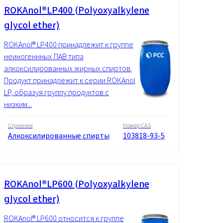
ROKAnol®LP400 (Polyoxyalkylene
glycol ether)
ROKAnol® LP400 принадлежит к группе
неиногеннных ПАВ типа
алкоксилированных жирных спиртов.
Продукт принадлежит к серии ROKAnol
LP, образуя группу продуктов с
низким...
Строение
Номер CAS
Алкоксилированные спирты
103818-93-5
ROKAnol®LP600 (Polyoxyalkylene
glycol ether)
ROKAnol® LP600 относится к группе