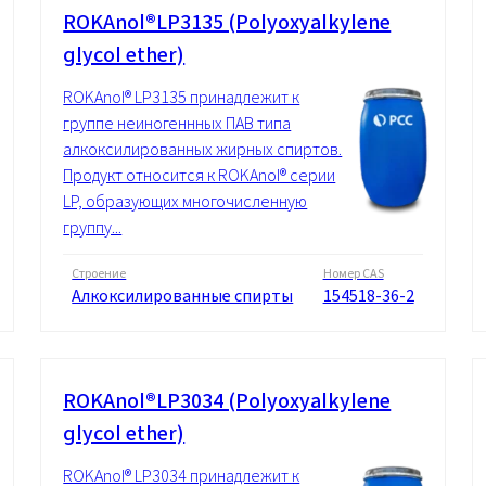
ROKAnol®LP3135 (Polyoxyalkylene
glycol ether)
ROKAnol® LP3135 принадлежит к
группе неиногеннных ПАВ типа
алкоксилированных жирных спиртов.
Продукт относится к ROKAnol® серии
LP, образующих многочисленную
группу...
Строение
Номер CAS
Алкоксилированные спирты
154518-36-2
ROKAnol®LP3034 (Polyoxyalkylene
glycol ether)
ROKAnol® LP3034 принадлежит к