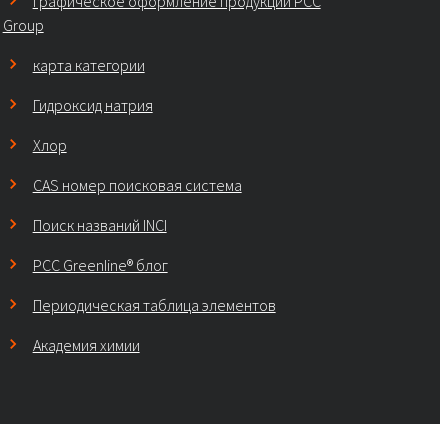
Графическое оформление продукции PCC
Group
карта категории
Гидроксид натрия
Хлор
CAS номер поисковая система
Поиск названий INCI
PCC Greenline® блог
Периодическая таблица элементов
Академия химии