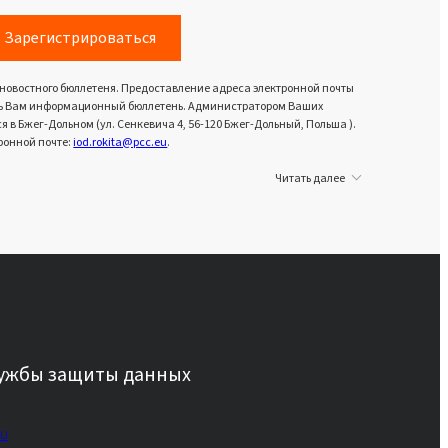
Зарегистрироваться
 новостного бюллетеня. Предоставление адреса электронной почты
вить Вам информационный бюллетень. Администратором Ваших
в Бжег-Дольном (ул. Сенкевича 4, 56-120 Бжег-Дольный, Польша ).
ронной почте:
iod.rokita@pcc.eu
.
Читать далее
лужбы защиты данных
eu