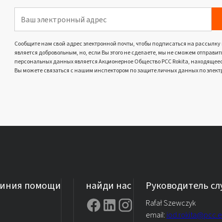
Сообщите нам свой адрес электронной почты, чтобы подписаться на рассылку
является добровольным, но, если Вы этого не сделаете, мы не сможем отпра
персональных данных является Акционерное Общество PCC Rokita, находящееся 
Вы можете связаться с нашим инспектором по защите личных данных по элект
линия помощи
найди нас
Руководитель с
Rafał Szewczyk
email:
iod.rokita@pcc.