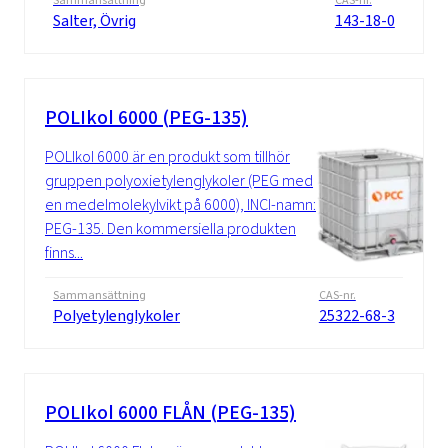
Sammansättning
CAS-nr.
Salter, Övrig
143-18-0
POLIkol 6000 (PEG-135)
POLIkol 6000 är en produkt som tillhör
gruppen polyoxietylenglykoler (PEG med
en medelmolekylvikt på 6000), INCI-namn:
PEG-135. Den kommersiella produkten
finns...
Sammansättning
CAS-nr.
Polyetylenglykoler
25322-68-3
POLIkol 6000 FLÅN (PEG-135)