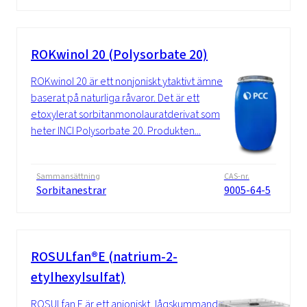
ROKwinol 20 (Polysorbate 20)
ROKwinol 20 är ett nonjoniskt ytaktivt ämne
baserat på naturliga råvaror. Det är ett
etoxylerat sorbitanmonolauratderivat som
heter INCI Polysorbate 20. Produkten...
Sammansättning
CAS-nr.
Sorbitanestrar
9005-64-5
ROSULfan®E (natrium-2-
etylhexylsulfat)
ROSULfan E är ett anjoniskt, lågskummande