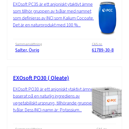
EXOsoft PC35 är ett anjoniskt ytaktivt ämne
som tillhör gruppen av tvålar med namnet
som definieras av INCI som Kalium Cocoate.
Det är en naturprodukt med 100 %...
Sammansättning
CAS-nr.
Salter, Övrig
61789-30-8
EXOsoft PO30 ( Oleate)
EXOsoft PO30 är ett anjoniskt ytaktivt ämne,
baserat på en naturlig ingrediens av
vegetabiliskt ursprung, tillhörande gruppen
tvålar. Dess INCI-namn är: Potassium...