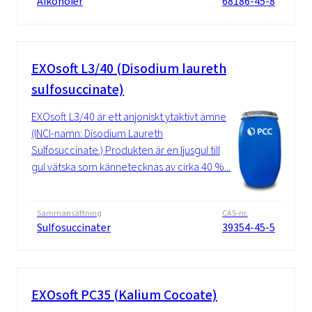
Alkoholer
68186-45-8
EXOsoft L3/40 (Disodium laureth
sulfosuccinate)
EXOsoft L3/40 är ett anjoniskt ytaktivt ämne
(INCI-namn: Disodium Laureth
Sulfosuccinate.) Produkten är en ljusgul till
gul vätska som kännetecknas av cirka 40 %...
Sammansättning
CAS-nr.
Sulfosuccinater
39354-45-5
EXOsoft PC35 (Kalium Cocoate)