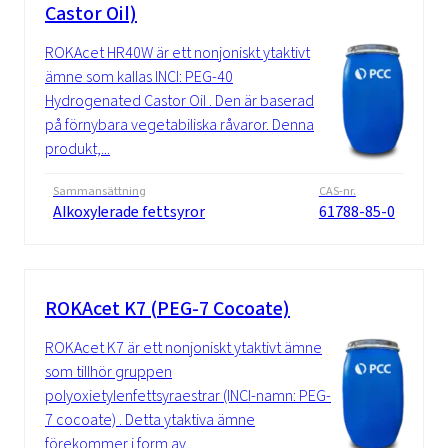
Castor Oil)
ROKAcet HR40W är ett nonjoniskt ytaktivt
ämne som kallas INCI: PEG-40
Hydrogenated Castor Oil . Den är baserad
på förnybara vegetabiliska råvaror. Denna
produkt,...
Sammansättning
CAS-nr.
Alkoxylerade fettsyror
61788-85-0
ROKAcet K7 (PEG-7 Cocoate)
ROKAcet K7 är ett nonjoniskt ytaktivt ämne
som tillhör gruppen
polyoxietylenfettsyraestrar (INCI-namn: PEG-
7 cocoate) . Detta ytaktiva ämne
förekommer i form av...