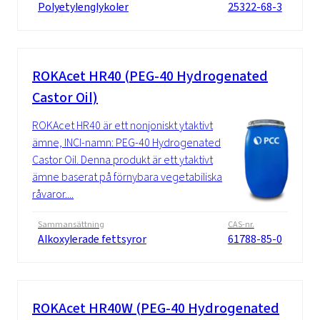
Polyetylenglykoler
25322-68-3
ROKAcet HR40 (PEG-40 Hydrogenated
Castor Oil)
ROKAcet HR40 är ett nonjoniskt ytaktivt
ämne, INCI-namn: PEG-40 Hydrogenated
Castor Oil. Denna produkt är ett ytaktivt
ämne baserat på förnybara vegetabiliska
råvaror....
Sammansättning
CAS-nr.
Alkoxylerade fettsyror
61788-85-0
ROKAcet HR40W (PEG-40 Hydrogenated