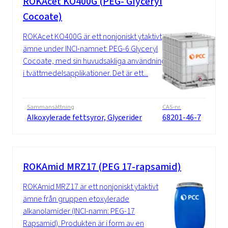
ROKAcet KO400G (PEG- Glyceryl
Cocoate)
ROKAcet KO400G är ett nonjoniskt ytaktivt
ämne under INCI-namnet: PEG-6 Glyceryl
Cocoate, med sin huvudsakliga användning
i tvättmedelsapplikationer. Det är ett...
Sammansättning
CAS-nr.
Alkoxylerade fettsyror, Glycerider
68201-46-7
ROKAmid MRZ17 (PEG 17-rapsamid)
ROKAmid MRZ17 är ett nonjoniskt ytaktivt
ämne från gruppen etoxylerade
alkanolamider (INCI-namn: PEG-17
Rapsamid). Produkten är i form av en