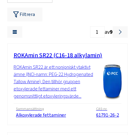
Filtrera
av
9
ROKAmin SR22 (C16-18 alkylamin)
ROKAmin SR22 är ett nonjoniskt ytaktivt
ämne (INCI-namn: PEG-22 Hydrogenated
Tallow Amine). Den tillhör gruppen
etoxylerade fettaminer med ett
genomsnittligt etoxyleringsvärde...
Sammansättning
CAS-nr.
Alkoxylerade fettaminer
61791-26-2