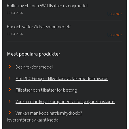
Rollen av EP- och AW-tillsatser i smörjmedel
16-04-2026
Läs mer
Hur och varför åldras smörjmedel?
16-04-2026
Läs mer
Mest populära produkter
Desinfektionsmedel
Möt PCC Group – tillverkare av läkemedelsråvaror
Tillsatser och tillsatser för betong
Var kan man köpa komponenter för polyuretanskum?
Var kan man köpa natriumhydroxid?
leverantörer av kaustiksoda.