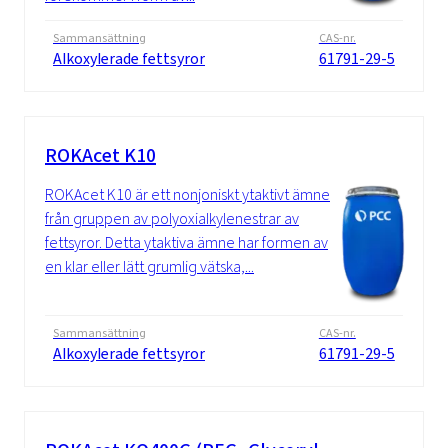
Sammansättning
CAS-nr.
Alkoxylerade fettsyror
61791-29-5
ROKAcet K10
ROKAcet K10 är ett nonjoniskt ytaktivt ämne
från gruppen av polyoxialkylenestrar av
fettsyror. Detta ytaktiva ämne har formen av
en klar eller lätt grumlig vätska,...
Sammansättning
CAS-nr.
Alkoxylerade fettsyror
61791-29-5