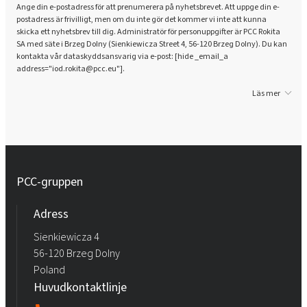
Ange din e-postadress för att prenumerera på nyhetsbrevet. Att uppge din e-
postadress är frivilligt, men om du inte gör det kommer vi inte att kunna
skicka ett nyhetsbrev till dig. Administratör för personuppgifter är PCC Rokita
SA med säte i Brzeg Dolny (Sienkiewicza Street 4, 56-120 Brzeg Dolny). Du kan
kontakta vår dataskyddsansvarig via e-post: [hide _email_a
address="iod.rokita@pcc.eu"].
Läs mer
PCC-gruppen
Adress
Sienkiewicza 4
56-120 Brzeg Dolny
Poland
Huvudkontaktlinje