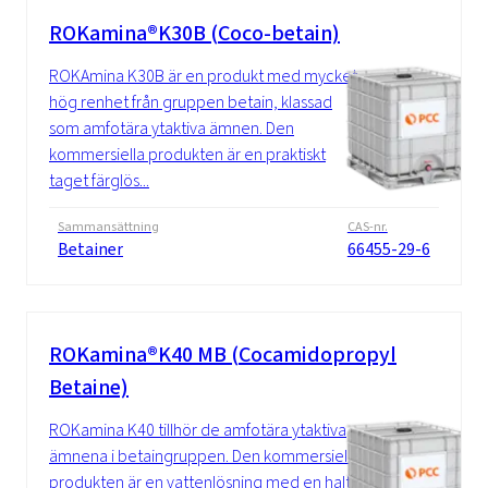
ROKamina®K30B (Coco-betain)
ROKAmina K30B är en produkt med mycket
hög renhet från gruppen betain, klassad
som amfotära ytaktiva ämnen. Den
kommersiella produkten är en praktiskt
taget färglös...
Sammansättning
CAS-nr.
Betainer
66455-29-6
ROKamina®K40 MB (Cocamidopropyl
Betaine)
ROKamina K40 tillhör de amfotära ytaktiva
ämnena i betaingruppen. Den kommersiella
produkten är en vattenlösning med en halt