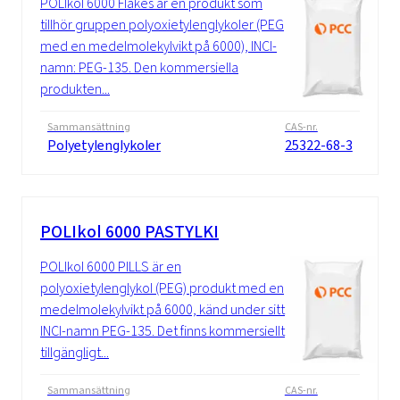
POLIkol 6000 Flakes är en produkt som
tillhör gruppen polyoxietylenglykoler (PEG
med en medelmolekylvikt på 6000), INCI-
namn: PEG-135. Den kommersiella
produkten...
Sammansättning
CAS-nr.
Polyetylenglykoler
25322-68-3
POLIkol 6000 PASTYLKI
POLIkol 6000 PILLS är en
polyoxietylenglykol (PEG) produkt med en
medelmolekylvikt på 6000, känd under sitt
INCI-namn PEG-135. Det finns kommersiellt
tillgängligt...
Sammansättning
CAS-nr.