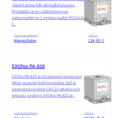
ytaktivt ämne från alkylsulfatgruppen.
Produkten är en vattenlösning av
natriumsaltet av 2-etylhexylsulfat. ROSULfan
E...
Sammansättning
CAS-nr.
Alkylsulfater
126-92-1
EXOfos PA-810
EXOfos PA-810 är ett anjoniskt tensid som
tillhör gruppen fosforsyraestrar. Det är
baserat på ren linjär C8-C10-alkohol och
erbjuds i syraform. EXOfos PA-810 är...
Sammansättning
CAS-nr.