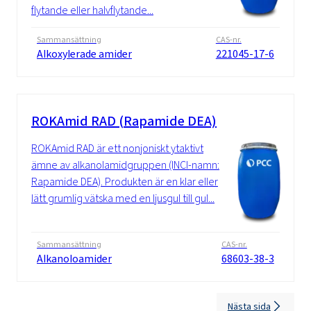
flytande eller halvflytande...
Sammansättning
CAS-nr.
Alkoxylerade amider
221045-17-6
ROKAmid RAD (Rapamide DEA)
ROKAmid RAD är ett nonjoniskt ytaktivt
ämne av alkanolamidgruppen (INCI-namn:
Rapamide DEA). Produkten är en klar eller
lätt grumlig vätska med en ljusgul till gul...
Sammansättning
CAS-nr.
Alkanoloamider
68603-38-3
Nästa sida