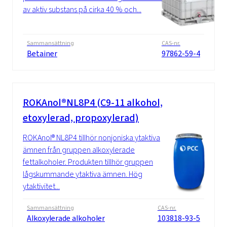
av aktiv substans på cirka 40 % och...
Sammansättning
CAS-nr.
Betainer
97862-59-4
ROKAnol®NL8P4 (C9-11 alkohol,
etoxylerad, propoxylerad)
ROKAnol® NL8P4 tillhör nonjoniska ytaktiva
ämnen från gruppen alkoxylerade
fettalkoholer. Produkten tillhör gruppen
lågskummande ytaktiva ämnen. Hög
ytaktivitet...
Sammansättning
CAS-nr.
Alkoxylerade alkoholer
103818-93-5