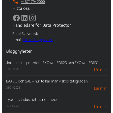
+48717942000
Hitta oss
Handledare för Data Protector
Rafał Szewczyk
email:
iod.rokita@pcc.eu
Bloggnyheter
Jordfuktningsmedel – EXOwet R3823 och EXOwet R3831
9-07-2026
Läs mer
ISO VG och SAE – hur tolkar man viskositetsgrader?
16-04-2026
Läs mer
Typer av industriella smörjmedel
16-04-2026
Läs mer