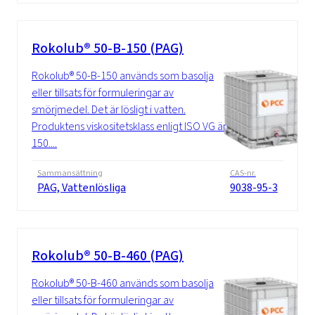
Rokolub® 50-B-150 (PAG)
Rokolub® 50-B-150 används som basolja
eller tillsats för formuleringar av
smörjmedel. Det är lösligt i vatten.
Produktens viskositetsklass enligt ISO VG är
150....
Sammansättning
CAS-nr.
PAG, Vattenlösliga
9038-95-3
Rokolub® 50-B-460 (PAG)
Rokolub® 50-B-460 används som basolja
eller tillsats för formuleringar av