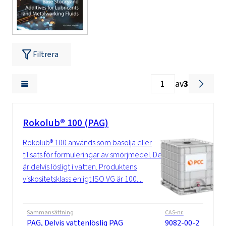
Filtrera
av
3
Rokolub® 100 (PAG)
Rokolub® 100 används som basolja eller
tillsats för formuleringar av smörjmedel. Det
är delvis lösligt i vatten. Produktens
viskositetsklass enligt ISO VG är 100....
Sammansättning
CAS-nr.
PAG, Delvis vattenlöslig PAG
9082-00-2