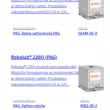
tillsats för formuleringar av smörjmedel. Det
är delvis lösligt i vatten. Produktens
viskositetsklass enligt ISO VG är 220....
Sammansättning
CAS-nr.
PAG, Delvis vattenlöslig PAG
56449-05-9
Rokolub® 220VI (PAG)
Rokolub® 220VI används som basolja eller
tillsats för formuleringar av smörjmedel. Det
är delvis lösligt i vatten. Produktens
viskositetsklass enligt ISO VG är 220....
Sammansättning
CAS-nr.
PAG, Vatten olöslig
9082-00-2