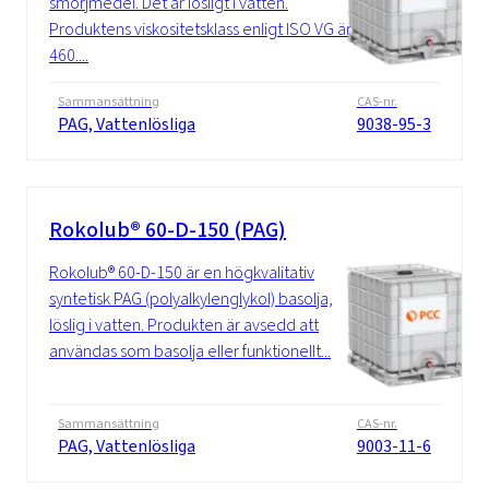
smörjmedel. Det är lösligt i vatten.
Produktens viskositetsklass enligt ISO VG är
460....
Sammansättning
CAS-nr.
PAG, Vattenlösliga
9038-95-3
Rokolub® 60-D-150 (PAG)
Rokolub® 60-D-150 är en högkvalitativ
syntetisk PAG (polyalkylenglykol) basolja,
löslig i vatten. Produkten är avsedd att
användas som basolja eller funktionellt...
Sammansättning
CAS-nr.
PAG, Vattenlösliga
9003-11-6