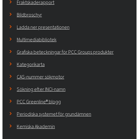
Fraktskaderapport
Bildbroschyr
Ladda ner presentationen
Multimediabibliotek
Grafiska beteckningar för PCC Groups produkter
Kategorikarta
CAS-nummer sökmotor
Sökning efter INCI-namn
PCC Greenline® blogg
Periodiska systemet för grundämnen
Kemiska Akademin