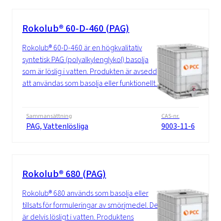
Rokolub® 60-D-460 (PAG)
Rokolub® 60-D-460 är en högkvalitativ
syntetisk PAG (polyalkylenglykol) basolja
som är löslig i vatten. Produkten är avsedd
att användas som basolja eller funktionellt...
Sammansättning
CAS-nr.
PAG, Vattenlösliga
9003-11-6
Rokolub® 680 (PAG)
Rokolub® 680 används som basolja eller
tillsats för formuleringar av smörjmedel. Det
är delvis lösligt i vatten. Produktens