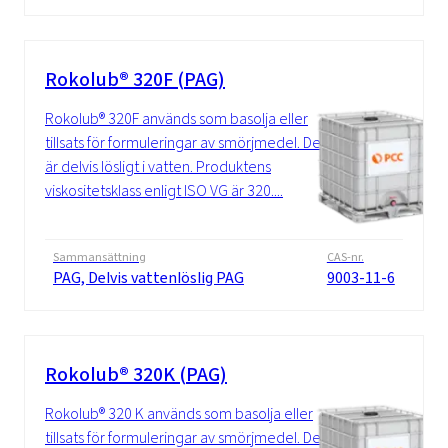
Rokolub® 320F (PAG)
Rokolub® 320F används som basolja eller
tillsats för formuleringar av smörjmedel. Det
är delvis lösligt i vatten. Produktens
viskositetsklass enligt ISO VG är 320....
Sammansättning
CAS-nr.
PAG, Delvis vattenlöslig PAG
9003-11-6
Rokolub® 320K (PAG)
Rokolub® 320 K används som basolja eller
tillsats för formuleringar av smörjmedel. Det