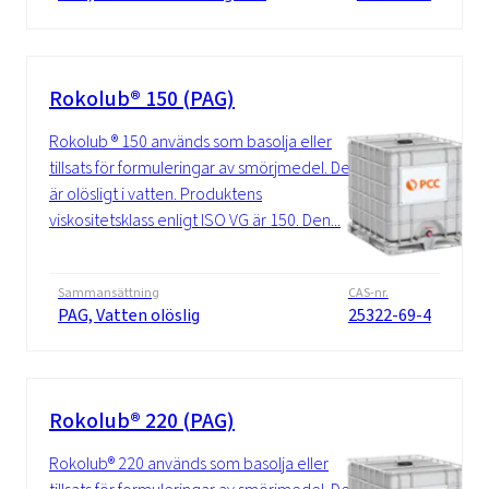
Rokolub® 150 (PAG)
Rokolub ® 150 används som basolja eller
tillsats för formuleringar av smörjmedel. Det
är olösligt i vatten. Produktens
viskositetsklass enligt ISO VG är 150. Den...
Sammansättning
CAS-nr.
PAG, Vatten olöslig
25322-69-4
Rokolub® 220 (PAG)
Rokolub® 220 används som basolja eller