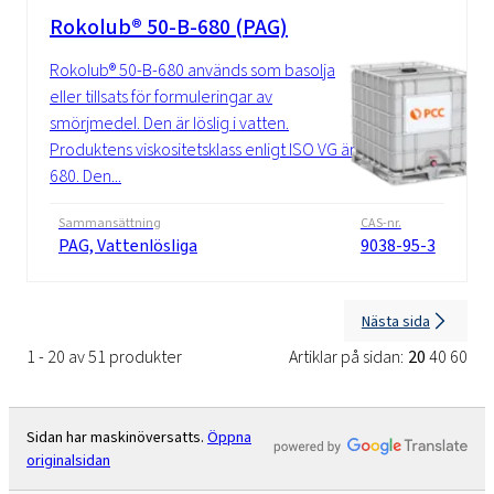
Rokolub® 50-B-680 (PAG)
Rokolub® 50-B-680 används som basolja
eller tillsats för formuleringar av
smörjmedel. Den är löslig i vatten.
Produktens viskositetsklass enligt ISO VG är
680. Den...
Sammansättning
CAS-nr.
PAG, Vattenlösliga
9038-95-3
Nästa sida
1 - 20 av 51 produkter
Artiklar på sidan:
20
40
60
Sidan har maskinöversatts.
Öppna
originalsidan