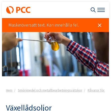
Maskinöversatt text. Kan innehålla fel.
Hem
Smörjmedel och metallbearbetningsvätskor
Råvaror för for
Växellådsoljor