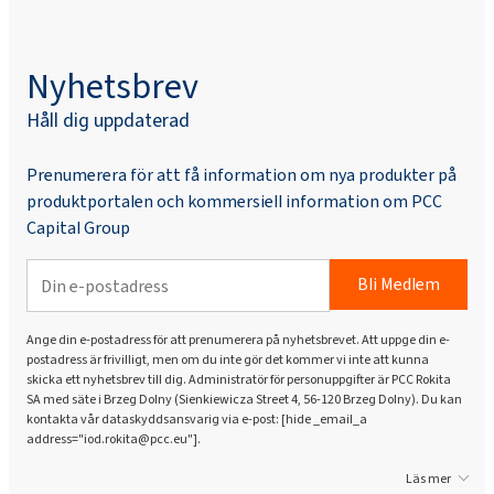
Nyhetsbrev
Håll dig uppdaterad
Prenumerera för att få information om nya produkter på
produktportalen och kommersiell information om PCC
Capital Group
Bli Medlem
Ange din e-postadress för att prenumerera på nyhetsbrevet. Att uppge din e-
postadress är frivilligt, men om du inte gör det kommer vi inte att kunna
skicka ett nyhetsbrev till dig. Administratör för personuppgifter är PCC Rokita
SA med säte i Brzeg Dolny (Sienkiewicza Street 4, 56-120 Brzeg Dolny). Du kan
kontakta vår dataskyddsansvarig via e-post: [hide _email_a
address="iod.rokita@pcc.eu"].
Läs mer