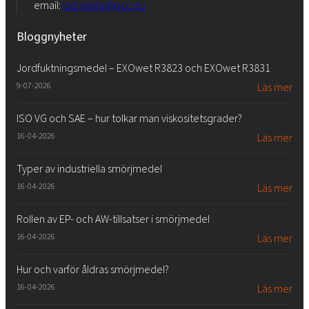
email:
iod.rokita@pcc.eu
Bloggnyheter
Jordfuktningsmedel – EXOwet R3823 och EXOwet R3831
9-07-2026
Läs mer
ISO VG och SAE – hur tolkar man viskositetsgrader?
16-04-2026
Läs mer
Typer av industriella smörjmedel
16-04-2026
Läs mer
Rollen av EP- och AW-tillsatser i smörjmedel
16-04-2026
Läs mer
Hur och varför åldras smörjmedel?
16-04-2026
Läs mer