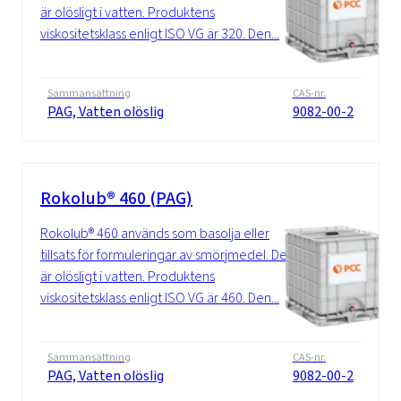
är olösligt i vatten. Produktens
viskositetsklass enligt ISO VG är 320. Den...
Sammansättning
CAS-nr.
PAG, Vatten olöslig
9082-00-2
Rokolub® 460 (PAG)
Rokolub® 460 används som basolja eller
tillsats för formuleringar av smörjmedel. Det
är olösligt i vatten. Produktens
viskositetsklass enligt ISO VG är 460. Den...
Sammansättning
CAS-nr.
PAG, Vatten olöslig
9082-00-2