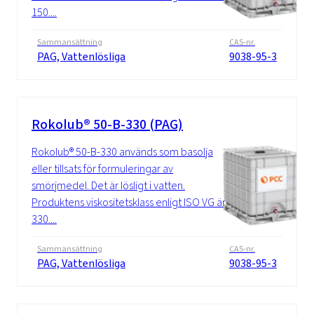
150....
Sammansättning
CAS-nr.
PAG, Vattenlösliga
9038-95-3
Rokolub® 50-B-330 (PAG)
Rokolub® 50-B-330 används som basolja
eller tillsats för formuleringar av
smörjmedel. Det är lösligt i vatten.
Produktens viskositetsklass enligt ISO VG är
330....
Sammansättning
CAS-nr.
PAG, Vattenlösliga
9038-95-3