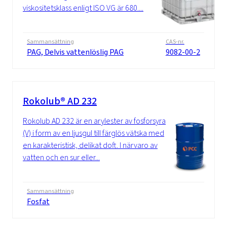
viskositetsklass enligt ISO VG är 680....
Sammansättning
CAS-nr.
PAG, Delvis vattenlöslig PAG
9082-00-2
Rokolub® AD 232
Rokolub AD 232 är en arylester av fosforsyra
(V) i form av en ljusgul till färglös vätska med
en karakteristisk, delikat doft. I närvaro av
vatten och en sur eller...
Sammansättning
Fosfat