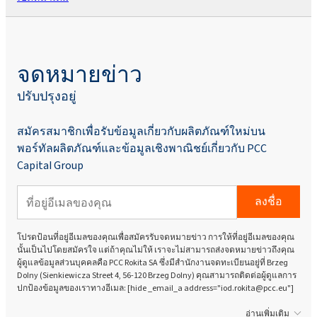
จดหมายข่าว
ปรับปรุงอยู่
สมัครสมาชิกเพื่อรับข้อมูลเกี่ยวกับผลิตภัณฑ์ใหม่บน
พอร์ทัลผลิตภัณฑ์และข้อมูลเชิงพาณิชย์เกี่ยวกับ PCC
Capital Group
ลงชื่อ
โปรดป้อนที่อยู่อีเมลของคุณเพื่อสมัครรับจดหมายข่าว การให้ที่อยู่อีเมลของคุณ
นั้นเป็นไปโดยสมัครใจ แต่ถ้าคุณไม่ให้ เราจะไม่สามารถส่งจดหมายข่าวถึงคุณ
ผู้ดูแลข้อมูลส่วนบุคคลคือ PCC Rokita SA ซึ่งมีสำนักงานจดทะเบียนอยู่ที่ Brzeg
Dolny (Sienkiewicza Street 4, 56-120 Brzeg Dolny) คุณสามารถติดต่อผู้ดูแลการ
ปกป้องข้อมูลของเราทางอีเมล: [hide _email_a address="iod.rokita@pcc.eu"]
อ่านเพิ่มเติม