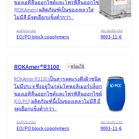
ของเอทิลีนออกไซด์และโพรพิลีนออกไซด์
(ROKAmers) ผลิตภัณฑ์เป็นของเหลวใส
ไม่มีสี มีจุดเยือกแข็งต่ำกว่า...
องค์ประกอบ
หมายเลข CAS
EO/PO block copolymers
9003-11-6
ROKAmer®R3100
พร้อมใช้
ROKAmer R3100 เป็นสารลดแรงตึงผิวชนิด
ไม่มีประจุ ซึ่งอยู่ในกลุ่มโคพอลิเมอร์บล็อก
ของเอทิลีนออกไซด์และโพรพิลีนออกไซด์
(EO/PO) ผลิตภัณฑ์นี้เป็นของเหลวไม่มีสี มี
จุดเยือกแข็งต่ำกว่า...
องค์ประกอบ
หมายเลข CAS
EO/PO block copolymers
9003-11-6