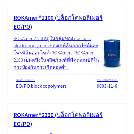
ROKAmer®2100 (บล็อกโคพอลิเมอร์
EO/PO)
ROKAmer 2100 อยู่ในกลุ่มของ nonionic
block copolymers ของเอทิลีนออกไซด์และ
โพรพิลีนออกไซด์ (ROKAmers) ROKAmer
2100 เป็นหนึ่งในผลิตภัณฑ์ที่มีคุณสมบัติใน
การป้องกันการเกิดฟองต่ำ...
องค์ประกอบ
หมายเลข CAS
EO/PO block copolymers
9003-11-6
ROKAmer®2330 (บล็อกโคพอลิเมอร์
EO/PO)