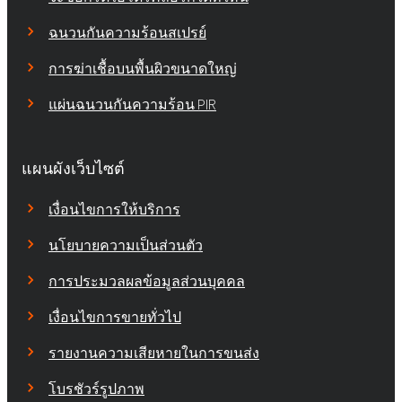
ฉนวนกันความร้อนสเปรย์
การฆ่าเชื้อบนพื้นผิวขนาดใหญ่
แผ่นฉนวนกันความร้อน PIR
แผนผังเว็บไซต์
เงื่อนไขการให้บริการ
นโยบายความเป็นส่วนตัว
การประมวลผลข้อมูลส่วนบุคคล
เงื่อนไขการขายทั่วไป
รายงานความเสียหายในการขนส่ง
โบรชัวร์รูปภาพ