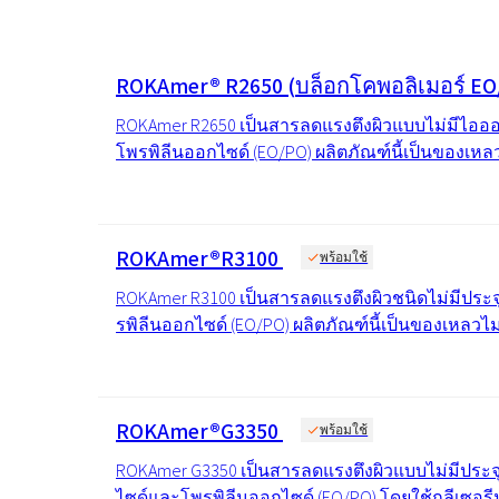
งานโลหะ
Ekoprodur® S11E-MAX
สารเคมี
ROKwinol 80 (Polysorb
น้ำยาล้างห้องน้ำ
น้ำยาเช็ดกระจก
พลังงานและทรัพยากร
สารกระตุ้นชีวภาพ
คลอร์อัลคาไล
ROKAmer® R2650 (บล็อกโคพอลิเมอร์ EO
พลาสติกและยาง
คลอรีน
พุกเคมี
สุขอนามัยที่ใกล้ชิด
กาวโฟมรีบอนด์
ROKAmer R2650 เป็นสารลดแรงตึงผิวแบบไม่มีไอออน
ยา
ROKAcet R40 (PEG-40 C
น้ำด่างโซดาไฟ
โพรพิลีนออกไซด์ (EO/PO) ผลิตภัณฑ์นี้เป็นของเหลวไ
ROKAnol®LP3943 (แอลก
สารเคลือบและหมึก
ทอกซิเลตโพรพอกซิเล
น้ำยาปรับผ้านุ่มและคอนเดนเสท
คลอโรไซเลน
สิ่งทอและหนัง
น้ำมันละหุ่ง PEG-26
ซิลิคอนเตตระคลอไรด์
ROKAnol®NL6
สารเติมแต่งแอสฟัลต์
สเปรย์ฉนวนกันความร้อน
ROKAmer®R3100
พร้อมใช้
อิเล็กทรอนิกส์และการ
Polysorbate 20
ใช้ทางเทคนิค
การทำความสะอาดแล
อุตสาหกรรมอาหาร
ROKAmer R3100 เป็นสารลดแรงตึงผิวชนิดไม่มีประจ
ไม้
PEG-4
รพิลีนออกไซด์ (EO/PO) ผลิตภัณฑ์นี้เป็นของเหลวไม่มี
อุตสาหกรรมอิเล็กทรอนิกส์และไฟฟ้า
น้ำยาซักผ้าและเจล
แผ่นฉนวน
อุตสาหกรรมเฟอร์นิเจอร์
เคมีเกษตร
น้ำยาทำความสะอาด
ROKAmer®G3350
พร้อมใช้
อเนกประสงค์
เยื่อกระดาษและกระดาษ
ROKAmer G3350 เป็นสารลดแรงตึงผิวแบบไม่มีประจุ
ไซด์และโพรพิลีนออกไซด์ (EO/PO) โดยใช้กลีเซอรีนเป็