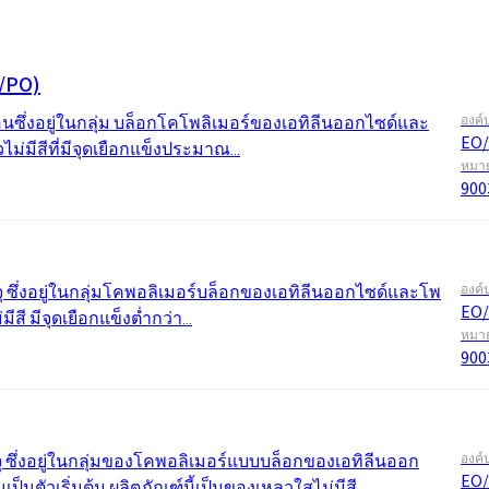
ate 80)
POLIkol 4000 เม็ด (PEG-90)
น้ำยาล้างห้องน้ำ
สารเสริมฤทธิ์
/PO)
โซเดียมไฮโปคลอไรต์
ระบบฉนวน PU
ระบบสเปรย์ความร้อน
เครื่องสำอางทำความสะอาด
ความสบายและการออกแบบ
ซีลแลนท์
สติก
ซึ่งอยู่ในกลุ่ม บล็อกโคโพลิเมอร์ของเอทิลีนออกไซด์และ
องค์
ผิวกาย
ตามหลักสรีรศาสตร์
astor Oil)
ROKAnol ID7 (Isodeceth-7)
EO/
โซดาไฟเกล็ด
ม่มีสีที่มีจุดเยือกแข็งประมาณ...
อฮอล์, C12-15, เอ
ROKAnol®LP3135 (โพลีออกซีอัลคิลีนไกลคอ
หมาย
ต)
ลอีเทอร์)
สินค้าเอนกประสงค์
900
น้ำมันละหุ่ง PEG-11
ไตรคลอโรไซเลน
C9-11 ปาเรธ-8
อุตสาหกรรมไม้
เครื่องปั้นดินเผา
ประยุกต์
โพลียูเรีย
สารเติมแต่ง
Sorbitan Oleate
ะดูแล
น้ำยาทำความสะอาดพื้นผิว
น้ำยาทำความสะอาดห้
ุ ซึ่งอยู่ในกลุ่มโคพอลิเมอร์บล็อกของเอทิลีนออกไซด์และโพ
องค์
แข็ง
PEG-12
EO/
สี มีจุดเยือกแข็งต่ำกว่า...
หมาย
900
แอปพลิเคชั่นอื่นๆ
โอซีเอฟ (โฟมส่วนปร
เดียว)
น้ำยาล้างจานสำหรับมือ
ผงซักฟอก
 ซึ่งอยู่ในกลุ่มของโคพอลิเมอร์แบบบล็อกของเอทิลีนออก
องค์
EO/
นตัวเริ่มต้น ผลิตภัณฑ์นี้เป็นของเหลวใสไม่มีสี...