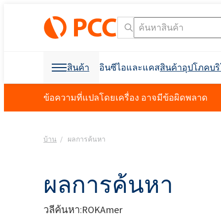
สินค้า
อินซีไอและแคส
สินค้าอุปโภคบ
วัตถุดิบเคมี
วัตถุดิบเคมี
สินค้าอุปโภคบริโภคและบรรจุภัณฑ์
สารลดแรงตึงผิว
โพลียูรีเทน
ข้อความที่แปลโดยเครื่อง อาจมีข้อผิดพลาด
การดูแลส่วนบุคคลและการดูแลบ้าน
โฟมสเปรย์เซลล์เปิด C
การก่อสร้างอาคาร
บ้าน
ผลการค้นหา
ฉนวนกันเสียง
การกำจัดคราบน้ำมัน
วัตถุดิบสำหรับการผลิ
วัตถุดิบสำหรับสูตร
การขุดและการขุดเจา
อุตสาหกรรมฟอกหนัง
ผลิตภัณฑ์ฆ่าเชื้อ
อุตสาหกรรมอิเล็กทรอน
ที่นอนและเบาะ
การขุดเจาะและการขุด
สารช่วยในการผลิต
การขนส่ง
Crossin® ฮาร์ด 50
โพลิออลโพลีเอสเตอร์
Polyether โพลิออล
การดูแลช่องปาก
น้ำยาขจัดคราบผ้า
สารลดแรงตึงผิวประจ
คลอร์อัลคาไล
การทำความสะอาด I&I
บรรจุภัณฑ์
การพิมพ์
ผลิตภัณฑ์ป้องกันพืช
สบู่เหลว
สารลดแรงตึงผิวที่ไม่ใช่ไอออนิก
การทำความสะอาดและการซักล้าง
ผลิตภัณฑ์เสริมอาหาร
สารกันฟอง
ผลการค้นหา
การป้องกันอัคคีภัย
Ekoprodur® 1331B2
เครื่องมือค้นหาชื่อ INCI
เครื
Roflam B7 - สารหน่วง
EXOstat 187 (กรดไขมั
กาวและวัสดุยาแนว
ห้องนักบิน, แผงบุหลัง
อุตสาหกรรมไฟฟ้า
ฉนวนโฟมสเปรย์
จากฮาโลเจน
Ekoprodur®S0331FL
วลีค้นหา:
ROKAmer
มาลัย
กาวอเนกประสงค์
การดูแลสัตว์เลี้ยง
น้ำมันหล่อลื่นและของเหลวสำหรับ