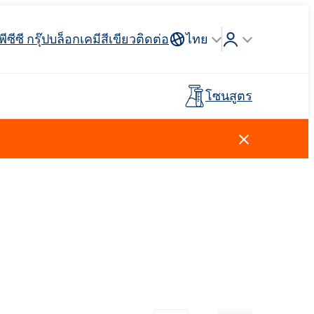
พีซีซี กรุ๊ป
บล็อก
เคมีสีเขียว
ติดต่อ
ไทย
โซนสูตร
Crossin® ฮาร์ด 40
่วางแขน
 API
รจุภัณฑ์
ตัวสะสม
ฉนวนสายไฟและสายเคเบิล
รถบรรทุกห้องเย็น
กาวสำหรับพื้นผิวกีฬาและ
ไม้เทียม
อุตสาหกรรมโลหการ
พรีโพลีเมอร์
นันทนาการ
การดูแลผู้ชาย
น้ำยาทำความสะอาดห้องครัว
สารลดแรงตึงผิวประจุบวก
วัตถุดิบและตัวกลาง
ยาง
สีและสารเคลือบ
ตัวแทนล้างไขมัน
ปุ๋ยทางใบ
Ekoprodur®S0330
Rostabil TTDP-V (สารปรับเสถียรภาพ
EXOdis PC800 - สารกระจายตัวและสาร
พลาสเตอร์บอร์ดและสารเติม
กระบวนการเฉพาะทาง)
ทำให้เปียกอเนกประสงค์
Ekoprodur®S10-HP
กาวและไพรเมอร์สำหรับแผง
แต่งยิปซั่ม
น้ำหอม
แซนวิช