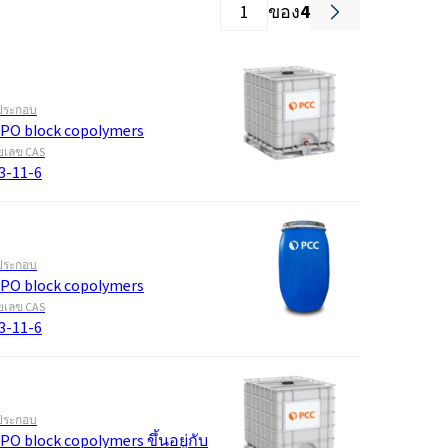
Roflex T70L (สารพลาสติไซเซอร์และสาร
ของ
4
หน่วงไฟ)
น้ำยาล้างจานและโลชั่น
กรดไฮโดรคลอริก
และอะคู
สารเติมแต่งคอนกรีตและมอร์
วัตถุดิบสำหรับเจลโพลียูรีเทน
ตาร์
ประกอบ
ROKAmer 2000
PO block copolymers
กรดโมโนคลอโรอะซิติก
ROSULfan®E (โซเดียม 2-เอทิลเฮกซิล
เลข CAS
ซัลเฟต)
ผลิตภัณฑ์เครื่องล้างจาน
3-11-6
น้ำมันละหุ่ง PEG-40
ROKAnol®GA8 (แอลกอฮอล์ C10, เอทอกซิ
เตตระเอทอกซีไซเลน
เลต)
แผงแซนวิช
โคโค-เบทาอีน
องครัว
น้ำยาทำความสะอาดห้องน้ำ
ประกอบ
Deceth-5
PO block copolymers
เลข CAS
3-11-6
ะกอบ
ผงซักฟอกสำหรับเครื่องล้าง
จาน
ประกอบ
PO block copolymers ขึ้นอยู่กับ