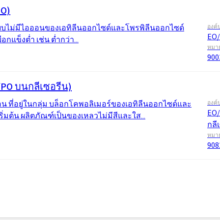
PO)
แบบไม่มีไอออนของเอทิลีนออกไซด์และโพรพิลีนออกไซด์
องค์
EO/
กแข็งต่ำ เช่น ต่ำกว่า...
หมาย
900
PO บนกลีเซอรีน)
 ที่อยู่ในกลุ่ม บล็อกโคพอลิเมอร์ของเอทิลีนออกไซด์และ
องค์
EO/
ิ่มต้น ผลิตภัณฑ์เป็นของเหลวไม่มีสีและใส...
กลี
หมาย
908