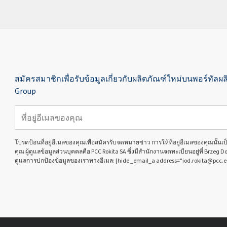
สมัครสมาชิกเพื่อรับข้อมูลเกี่ยวกับผลิตภัณฑ์ใหม่บนพอร์ทัลผล
Group
โปรดป้อนที่อยู่อีเมลของคุณเพื่อสมัครรับจดหมายข่าว การให้ที่อยู่อีเมลของคุณนั้
คุณ ผู้ดูแลข้อมูลส่วนบุคคลคือ PCC Rokita SA ซึ่งมีสำนักงานจดทะเบียนอยู่ที่ Brzeg D
ดูแลการปกป้องข้อมูลของเราทางอีเมล: [hide _email_a address="iod.rokita@pcc.e