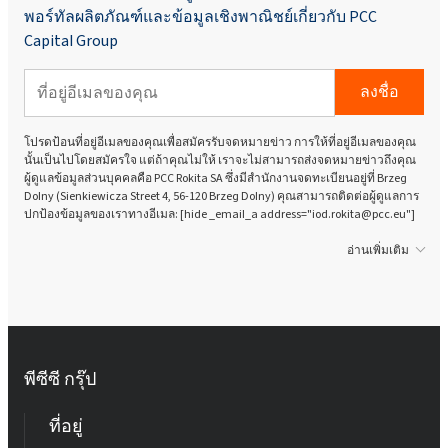
พอร์ทัลผลิตภัณฑ์และข้อมูลเชิงพาณิชย์เกี่ยวกับ PCC
Capital Group
ลงชื่อ
โปรดป้อนที่อยู่อีเมลของคุณเพื่อสมัครรับจดหมายข่าว การให้ที่อยู่อีเมลของคุณ
นั้นเป็นไปโดยสมัครใจ แต่ถ้าคุณไม่ให้ เราจะไม่สามารถส่งจดหมายข่าวถึงคุณ
ผู้ดูแลข้อมูลส่วนบุคคลคือ PCC Rokita SA ซึ่งมีสำนักงานจดทะเบียนอยู่ที่ Brzeg
Dolny (Sienkiewicza Street 4, 56-120 Brzeg Dolny) คุณสามารถติดต่อผู้ดูแลการ
ปกป้องข้อมูลของเราทางอีเมล: [hide _email_a address="iod.rokita@pcc.eu"]
อ่านเพิ่มเติม
พีซีซี กรุ๊ป
ที่อยู่