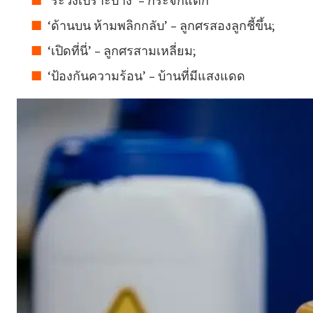
‘ระวังเปราะบาง’ – กระจกแตก
‘ด้านบน ห้ามพลิกกลับ’ – ลูกศรสองลูกชี้ขึ้น;
‘เปิดที่นี่’ – ลูกศรสามเหลี่ยม;
‘ป้องกันความร้อน’ – บ้านที่มีแสงแดด