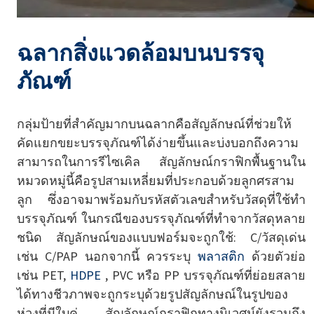
ฉลากสิ่งแวดล้อมบนบรรจุ
ภัณฑ์
กลุ่มป้ายที่สำคัญมากบนฉลากคือสัญลักษณ์ที่ช่วยให้
คัดแยกขยะบรรจุภัณฑ์ได้ง่ายขึ้นและบ่งบอกถึงความ
สามารถในการรีไซเคิล สัญลักษณ์กราฟิกพื้นฐานใน
หมวดหมู่นี้คือรูปสามเหลี่ยมที่ประกอบด้วยลูกศรสาม
ลูก ซึ่งอาจมาพร้อมกับรหัสตัวเลขสำหรับวัสดุที่ใช้ทำ
บรรจุภัณฑ์ ในกรณีของบรรจุภัณฑ์ที่ทำจากวัสดุหลาย
ชนิด สัญลักษณ์ของแบบฟอร์มจะถูกใช้: C/วัสดุเด่น
เช่น C/PAP นอกจากนี้ ควรระบุ
พลาสติก
ด้วยตัวย่อ
เช่น PET,
HDPE
, PVC หรือ PP บรรจุภัณฑ์ที่ย่อยสลาย
ได้ทางชีวภาพจะถูกระบุด้วยรูปสัญลักษณ์ในรูปของ
ห่วงที่มีใบคู่ สัญลักษณ์กราฟิกทางนิเวศน์ยังรวมถึง