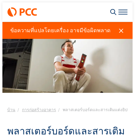
ข้อความที่แปลโดยเครื่อง อาจมีข้อผิดพลาด
บ้าน
การก่อสร้างอาคาร
พลาสเตอร์บอร์ดและสารเติมแต่งยิปซั่ม
พลาสเตอร์บอร์ดและสารเติม