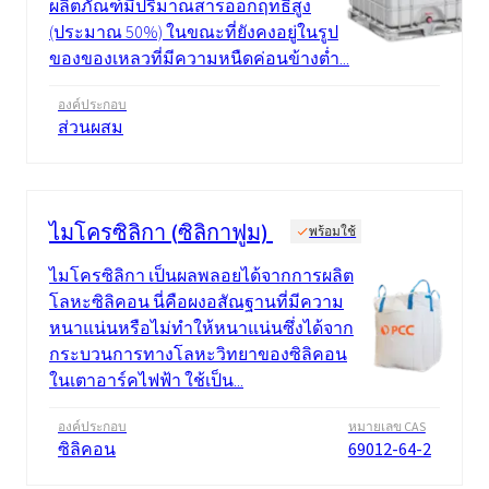
ผลิตภัณฑ์มีปริมาณสารออกฤทธิ์สูง
(ประมาณ 50%) ในขณะที่ยังคงอยู่ในรูป
ของของเหลวที่มีความหนืดค่อนข้างต่ำ...
องค์ประกอบ
ส่วนผสม
ไมโครซิลิกา (ซิลิกาฟูม)
พร้อมใช้
ไมโครซิลิกา เป็นผลพลอยได้จากการผลิต
โลหะซิลิคอน นี่คือผงอสัณฐานที่มีความ
หนาแน่นหรือไม่ทำให้หนาแน่นซึ่งได้จาก
กระบวนการทางโลหะวิทยาของซิลิคอน
ในเตาอาร์คไฟฟ้า ใช้เป็น...
องค์ประกอบ
หมายเลข CAS
ซิลิคอน
69012-64-2