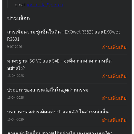
email:
iod.rokita@pcc.eu
ข่าวบล็อก
สารเพิ่มความชุ่มชื้นในดิน – EXOwet R3823 และ EXOwet
R3831
9-07-2026
อ่านเพิ่มเติม
มาตรฐาน ISO VG และ SAE – จะตีความค่าความหนืด
อย่างไร?
16-04-2026
อ่านเพิ่มเติม
ประเภทของสารหล่อลื่นในอุตสาหกรรม
16-04-2026
อ่านเพิ่มเติม
บทบาทของสารเติมแต่ง EP และ AW ในสารหล่อลื่น
16-04-2026
อ่านเพิ่มเติม
สารหล่อลื่นเสื่อมสภาพได้อย่างไรและเพราะเหตุใด?