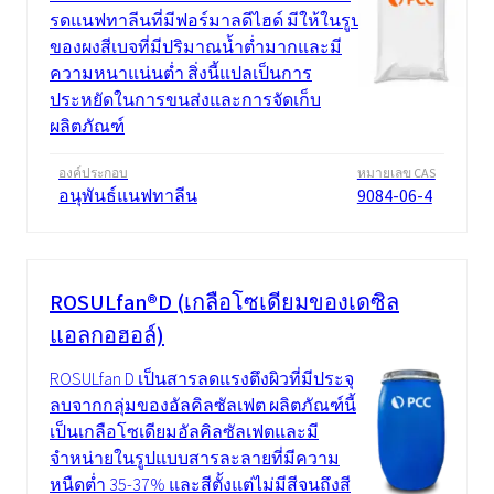
รดแนฟทาลีนที่มีฟอร์มาลดีไฮด์ มีให้ในรูป
ของผงสีเบจที่มีปริมาณน้ำต่ำมากและมี
ความหนาแน่นต่ำ สิ่งนี้แปลเป็นการ
ประหยัดในการขนส่งและการจัดเก็บ
ผลิตภัณฑ์
องค์ประกอบ
หมายเลข CAS
อนุพันธ์แนฟทาลีน
9084-06-4
ROSULfan®D (เกลือโซเดียมของเดซิล
แอลกอฮอล์)
ROSULfan D เป็นสารลดแรงตึงผิวที่มีประจุ
ลบจากกลุ่มของอัลคิลซัลเฟต ผลิตภัณฑ์นี้
เป็นเกลือโซเดียมอัลคิลซัลเฟตและมี
จำหน่ายในรูปแบบสารละลายที่มีความ
หนืดต่ำ 35-37% และสีตั้งแต่ไม่มีสีจนถึงสี