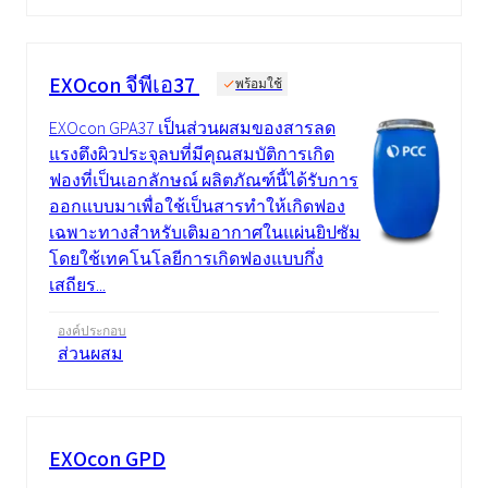
EXOcon จีพีเอ37
พร้อมใช้
EXOcon GPA37 เป็นส่วนผสมของสารลด
แรงตึงผิวประจุลบที่มีคุณสมบัติการเกิด
ฟองที่เป็นเอกลักษณ์ ผลิตภัณฑ์นี้ได้รับการ
ออกแบบมาเพื่อใช้เป็นสารทำให้เกิดฟอง
เฉพาะทางสำหรับเติมอากาศในแผ่นยิปซัม
โดยใช้เทคโนโลยีการเกิดฟองแบบกึ่ง
เสถียร...
องค์ประกอบ
ส่วนผสม
EXOcon GPD