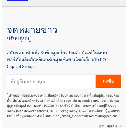
จดหมายข่าว
ปรับปรุงอยู่
สมัครสมาชิกเพื่อรับข้อมูลเกี่ยวกับผลิตภัณฑ์ใหม่บน
พอร์ทัลผลิตภัณฑ์และข้อมูลเชิงพาณิชย์เกี่ยวกับ PCC
Capital Group
ลงชื่อ
โปรดป้อนที่อยู่อีเมลของคุณเพื่อสมัครรับจดหมายข่าว การให้ที่อยู่อีเมลของคุณ
นั้นเป็นไปโดยสมัครใจ แต่ถ้าคุณไม่ให้ เราจะไม่สามารถส่งจดหมายข่าวถึงคุณ
ผู้ดูแลข้อมูลส่วนบุคคลคือ PCC Rokita SA ซึ่งมีสำนักงานจดทะเบียนอยู่ที่ Brzeg
Dolny (Sienkiewicza Street 4, 56-120 Brzeg Dolny) คุณสามารถติดต่อผู้ดูแลการ
ปกป้องข้อมูลของเราทางอีเมล: [hide _email_a address="iod.rokita@pcc.eu"]
อ่านเพิ่มเติม