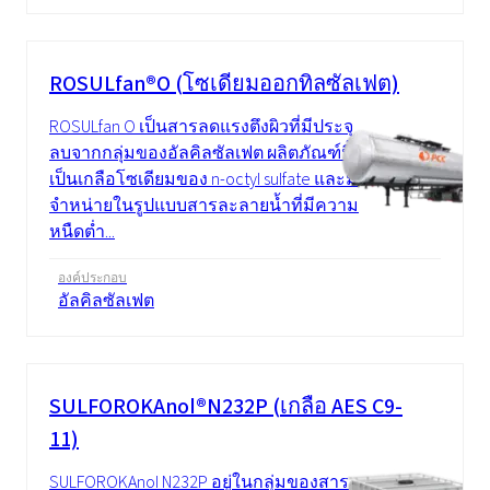
ROSULfan®O (โซเดียมออกทิลซัลเฟต)
ROSULfan O เป็นสารลดแรงตึงผิวที่มีประจุ
ลบจากกลุ่มของอัลคิลซัลเฟต ผลิตภัณฑ์นี้
เป็นเกลือโซเดียมของ n-octyl sulfate และมี
จำหน่ายในรูปแบบสารละลายน้ำที่มีความ
หนืดต่ำ...
องค์ประกอบ
อัลคิลซัลเฟต
SULFOROKAnol®N232P (เกลือ AES C9-
11)
SULFOROKAnol N232P อยู่ในกลุ่มของสาร