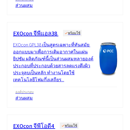
ส่วนผสม
EXOcon จีพีแอล38
พร้อมใช้
EXOcon GPL38 เป็นสูตรเฉพาะที่ทันสมัย ​​
ออกแบบมาเพื่อการเติมอากาศในแผ่น
ยิปซัม ผลิตภัณฑ์นี้เป็นส่วนผสมหลายองค์
ประกอบที่ประกอบด้วยสารลดแรงตึงผิว
ประจุลบเป็นหลัก ทำงานโดยใช้
เทคโนโลยีโฟมกึ่งเสถียร...
องค์ประกอบ
ส่วนผสม
EXOcon จีพีโอดี4
พร้อมใช้