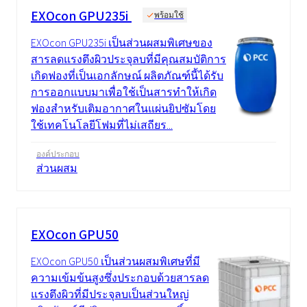
EXOcon GPU235i
พร้อมใช้
EXOcon GPU235i เป็นส่วนผสมพิเศษของ
สารลดแรงตึงผิวประจุลบที่มีคุณสมบัติการ
เกิดฟองที่เป็นเอกลักษณ์ ผลิตภัณฑ์นี้ได้รับ
การออกแบบมาเพื่อใช้เป็นสารทำให้เกิด
ฟองสำหรับเติมอากาศในแผ่นยิปซัมโดย
ใช้เทคโนโลยีโฟมที่ไม่เสถียร...
องค์ประกอบ
ส่วนผสม
EXOcon GPU50
EXOcon GPU50 เป็นส่วนผสมพิเศษที่มี
ความเข้มข้นสูงซึ่งประกอบด้วยสารลด
แรงตึงผิวที่มีประจุลบเป็นส่วนใหญ่