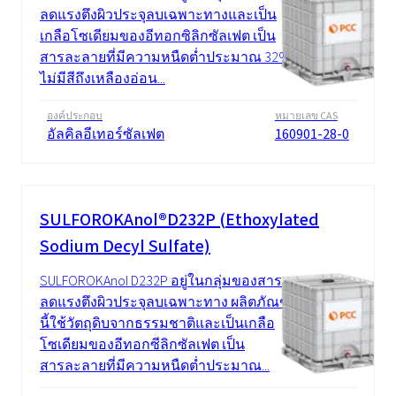
ลดแรงตึงผิวประจุลบเฉพาะทางและเป็น
เกลือโซเดียมของอีทอกซิลิกซัลเฟต เป็น
สารละลายที่มีความหนืดต่ำประมาณ 32%
ไม่มีสีถึงเหลืองอ่อน...
องค์ประกอบ
หมายเลข CAS
อัลคิลอีเทอร์ซัลเฟต
160901-28-0
SULFOROKAnol®D232P (Ethoxylated
Sodium Decyl Sulfate)
SULFOROKAnol D232P อยู่ในกลุ่มของสาร
ลดแรงตึงผิวประจุลบเฉพาะทาง ผลิตภัณฑ์
นี้ใช้วัตถุดิบจากธรรมชาติและเป็นเกลือ
โซเดียมของอีทอกซีลิกซัลเฟต เป็น
สารละลายที่มีความหนืดต่ำประมาณ...