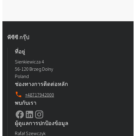
พีซีซี กรุ๊ป
ที่อยู่
Sienkiewicza 4
56-120 Brzeg Dolny
Poland
ช่องทางการติดต่อหลัก
+48717942000
พบกับเรา
ผู้ดูแลการปกป้องข้อมูล
Rafał Szewczyk