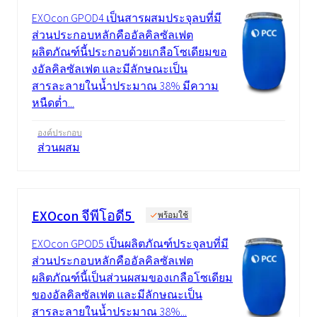
EXOcon GPOD4 เป็นสารผสมประจุลบที่มี
ส่วนประกอบหลักคืออัลคิลซัลเฟต
ผลิตภัณฑ์นี้ประกอบด้วยเกลือโซเดียมขอ
งอัลคิลซัลเฟต และมีลักษณะเป็น
สารละลายในน้ำประมาณ 38% มีความ
หนืดต่ำ...
องค์ประกอบ
ส่วนผสม
EXOcon จีพีโอดี5
พร้อมใช้
EXOcon GPOD5 เป็นผลิตภัณฑ์ประจุลบที่มี
ส่วนประกอบหลักคืออัลคิลซัลเฟต
ผลิตภัณฑ์นี้เป็นส่วนผสมของเกลือโซเดียม
ของอัลคิลซัลเฟต และมีลักษณะเป็น
สารละลายในน้ำประมาณ 38%...