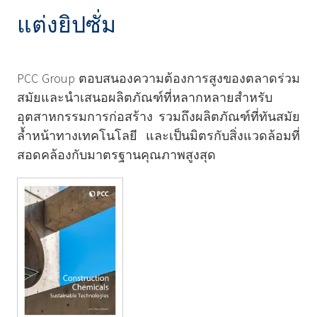
แต่งยิปซั่ม
PCC Group ตอบสนองความต้องการสูงของตลาดร่วม
สมัยและนำเสนอผลิตภัณฑ์ที่หลากหลายสำหรับ
อุตสาหกรรมการก่อสร้าง รวมถึงผลิตภัณฑ์ที่ทันสมัย
ล้ำหน้าทางเทคโนโลยี และเป็นมิตรกับสิ่งแวดล้อมที่
สอดคล้องกับมาตรฐานคุณภาพสูงสุด