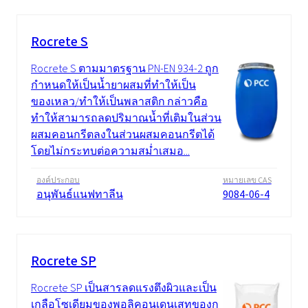
Rocrete S
Rocrete S ตามมาตรฐาน PN-EN 934-2 ถูก
กำหนดให้เป็นน้ำยาผสมที่ทำให้เป็น
ของเหลว/ทำให้เป็นพลาสติก กล่าวคือ
ทำให้สามารถลดปริมาณน้ำที่เติมในส่วน
ผสมคอนกรีตลงในส่วนผสมคอนกรีตได้
โดยไม่กระทบต่อความสม่ำเสมอ...
องค์ประกอบ
หมายเลข CAS
อนุพันธ์แนฟทาลีน
9084-06-4
Rocrete SP
Rocrete SP เป็นสารลดแรงตึงผิวและเป็น
เกลือโซเดียมของพอลิคอนเดนเสทของก