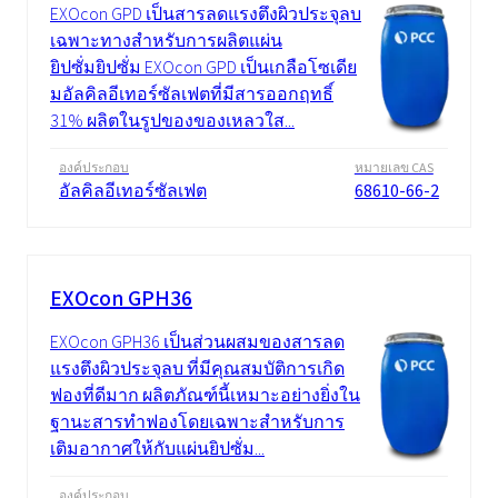
EXOcon GPD เป็นสารลดแรงตึงผิวประจุลบ
เฉพาะทางสำหรับการผลิตแผ่น
ยิปซั่มยิปซั่ม EXOcon GPD เป็นเกลือโซเดีย
มอัลคิลอีเทอร์ซัลเฟตที่มีสารออกฤทธิ์
31% ผลิตในรูปของของเหลวใส...
องค์ประกอบ
หมายเลข CAS
อัลคิลอีเทอร์ซัลเฟต
68610-66-2
EXOcon GPH36
EXOcon GPH36 เป็นส่วนผสมของสารลด
แรงตึงผิวประจุลบ ที่มีคุณสมบัติการเกิด
ฟองที่ดีมาก ผลิตภัณฑ์นี้เหมาะอย่างยิ่งใน
ฐานะสารทำฟองโดยเฉพาะสำหรับการ
เติมอากาศให้กับแผ่นยิปซั่ม...
องค์ประกอบ