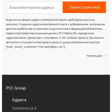
Зареєструватися
Будь ласка, введіть адресу електронної пошти, щоб підписатися на
розсилку. Надання адреси електронної пошти є добровільним, але якщо ви
цього не зробите, ми не зможемо надіслати вам інформаційний бюлетень.
Адміністратором персональних даних є PCC Rokita SA з юридичною
адресою в Бжег-Дольні (вул. Сенкевича, 4, 56-120 Бжег-Дольні). Ви можете
зв’язатися з нашим інспектором із захисту даних електронною поштою:
[hide _email_a address="iod.rokita@pcc.eu"].
Читати далі
PCC Group
Адреса
Sienkiewicza 4