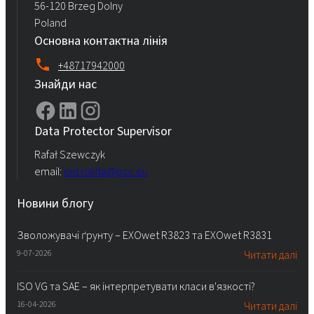
56-120 Brzeg Dolny
Poland
Основна контактна лінія
+48717942000
Знайди нас
Data Protector Supervisor
Rafał Szewczyk
email:
iod.rokita@pcc.eu
Новини блогу
Зволожувачі ґрунту – EXOwet R3823 та EXOwet R3831
9-07-2026
Читати далі
ISO VG та SAE – як інтерпретувати класи в'язкості?
16-04-2026
Читати далі