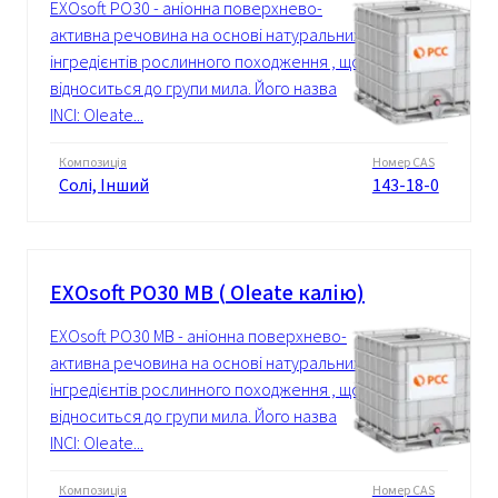
EXOsoft PO30 - аніонна поверхнево-
активна речовина на основі натуральних
інгредієнтів рослинного походження , що
відноситься до групи мила. Його назва
INCI: Oleate...
Композиція
Номер CAS
Солі, Інший
143-18-0
EXOsoft PO30 MB ( Oleate калію)
EXOsoft PO30 MB - аніонна поверхнево-
активна речовина на основі натуральних
інгредієнтів рослинного походження , що
відноситься до групи мила. Його назва
INCI: Oleate...
Композиція
Номер CAS