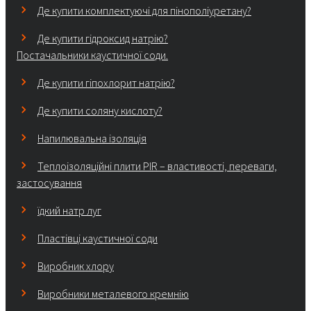
Де купити комплектуючі для пінополіуретану?
Де купити гідроксид натрію?
Постачальники каустичної соди.
Де купити гіпохлорит натрію?
Де купити соляну кислоту?
Напилювальна ізоляція
Теплоізоляційні плити PIR – властивості, переваги,
застосування
їдкий натр луг
Пластівці каустичної соди
Виробник хлору
Виробники металевого кремнію