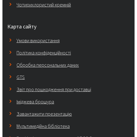
Чотирихлористий кремній
Карта сайту
Умови використання
Політика конфіденційності
Обробка персональних даних
GTS
Звіт про пошкодження при доставці
Іміджева брошура
Завантажити презентацію
Мультимедійна бібліотека