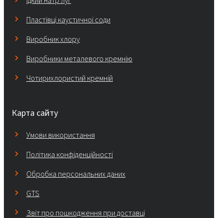
їдкий натр луг
Пластівці каустичної соди
Виробник хлору
Виробники металевого кремнію
Чотирихлористий кремній
Карта сайту
Умови використання
Політика конфіденційності
Обробка персональних даних
GTS
Звіт про пошкодження при доставці