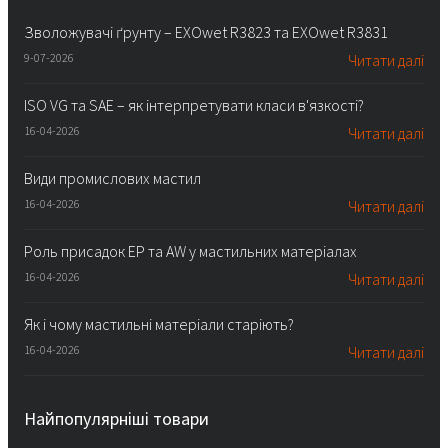
Зволожувачі ґрунту – EXOwet R3823 та EXOwet R3831
9-07-2026
Читати далі
ISO VG та SAE – як інтерпретувати класи в'язкості?
16-04-2026
Читати далі
Види промислових мастил
16-04-2026
Читати далі
Роль присадок EP та AW у мастильних матеріалах
16-04-2026
Читати далі
Як і чому мастильні матеріали старіють?
16-04-2026
Читати далі
Найпопулярніші товари