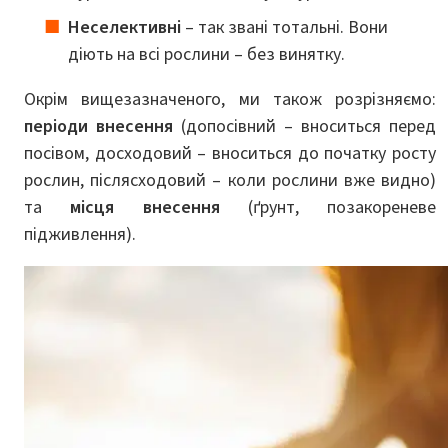
Неселективні
– так звані тотальні. Вони
діють на всі рослини – без винятку.
Окрім вищезазначеного, ми також розрізняємо:
періоди внесення
(допосівний – вноситься перед
посівом, досходовий – вноситься до початку росту
рослин, післясходовий – коли рослини вже видно)
та
місця внесення
(ґрунт, позакореневе
підживлення).