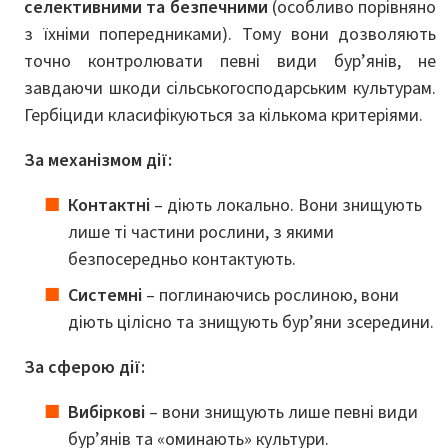
селективними та безпечними
(особливо порівняно
з їхніми попередниками). Тому вони дозволяють
точно контролювати певні види бур’янів, не
завдаючи шкоди сільськогосподарським культурам.
Гербіциди класифікуються за кількома критеріями.
За механізмом дії:
Контактні
– діють локально. Вони знищують
лише ті частини рослини, з якими
безпосередньо контактують.
Системні
– поглинаючись рослиною, вони
діють цілісно та знищують бур’яни зсередини.
За сферою дії:
Вибіркові
– вони знищують лише певні види
бур’янів та «оминають» культури.