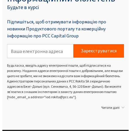
Будьте в курсі
Підпишіться, щоб отримувати інформацію про
новинки Продуктового порталу та комерційну
інформацію про PCC Capital Group
Зареєструватися
Будь ласка, введіть адресу електронної пошти, щоб підписатися на
розсилку. Надання адреси електронної пошти є добровільним, але якщо ви
цього не зробите, ми не зможемо надіслати вам інформаційний бюлетень.
Адміністратором персональних даних є PCC Rokita SA з юридичною
адресою в Бжег-Дольні (вул. Сенкевича, 4, 56-120 Бжег-Дольні). Ви можете
зв’язатися з нашим інспектором із захисту даних електронною поштою:
[hide _email_a address="iod.rokita@pcc.eu"].
Читати далі