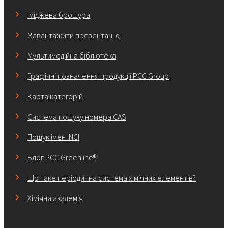
Іміджева брошура
Завантажити презентацію
Мультимедійна бібліотека
Графічні позначення продукції PCC Group
Карта категорій
Система пошуку номера CAS
Пошук імен INCI
Блог PCC Greenline®
Що таке періодична система хімічних елементів?
Хімічна академія