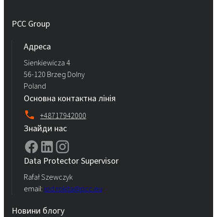
PCC Group
Адреса
Sienkiewicza 4
56-120 Brzeg Dolny
Poland
Основна контактна лінія
+48717942000
Знайди нас
Data Protector Supervisor
Rafał Szewczyk
email:
iod.rokita@pcc.eu
Новини блогу