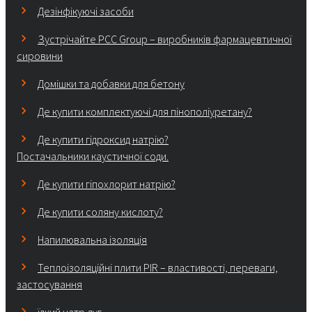
Дезінфікуючі засоби
Зустрічайте PCC Group – виробників фармацевтичної
сировини
Домішки та добавки для бетону
Де купити комплектуючі для пінополіуретану?
Де купити гідроксид натрію?
Постачальники каустичної соди.
Де купити гіпохлорит натрію?
Де купити соляну кислоту?
Напилювальна ізоляція
Теплоізоляційні плити PIR – властивості, переваги,
застосування