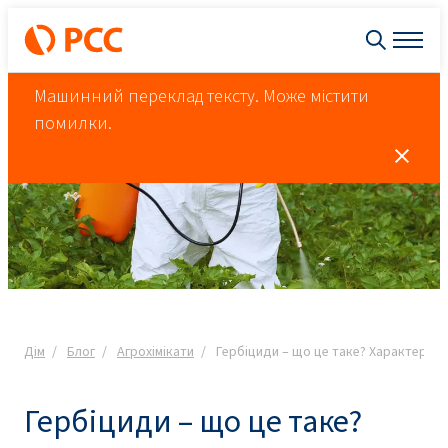
Машинний переклад тексту. Може містити
помилки.
Дім
Блог
Агрохімікати
Гербіциди – що це таке? Характеристи
Гербіциди – що це таке?