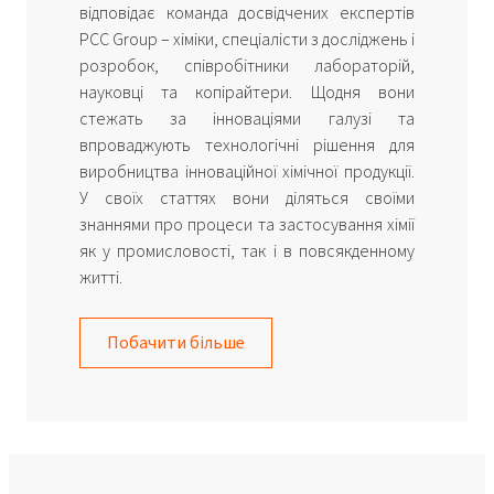
відповідає команда досвідчених експертів
PCC Group – хіміки, спеціалісти з досліджень і
розробок, співробітники лабораторій,
науковці та копірайтери. Щодня вони
стежать за інноваціями галузі та
впроваджують технологічні рішення для
виробництва інноваційної хімічної продукції.
У своїх статтях вони діляться своїми
знаннями про процеси та застосування хімії
як у промисловості, так і в повсякденному
житті.
Побачити більше