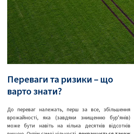
Переваги та ризики – що
варто знати?
До переваг належать, перш за все, збільшення
врожайності, яка (завдяки знищенню бур’янів)
може бути навіть на кілька десятків відсотків
вищою. Окрім самої кількості,
покращується також