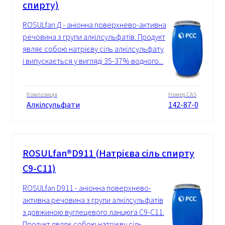
спирту)
ROSULfan Д - аніонна поверхнево-активна
речовина з групи алкілсульфатів. Продукт
являє собою натрієву сіль алкілсульфату
і випускається у вигляді 35-37% водного...
Композиція
Номер CAS
Алкілсульфати
142-87-0
ROSULfan®D911 (Натрієва сіль спирту
C9-C11)
ROSULfan D911 - аніонна поверхнево-
активна речовина з групи алкілсульфатів
з довжиною вуглецевого ланцюга C9-C11.
Продукт являє собою натрієву сіль