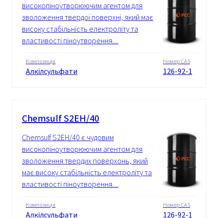
високопіноутворюючим агентом для
зволоження твердої поверхні, який має
високу стабільність електроліту та
властивості піноутворення....
Композиція
Номер CAS
Алкілсульфати
126-92-1
Chemsulf S2EH/40
Chemsulf S2EH/40 є чудовим
високопіноутворюючим агентом для
зволоження твердих поверхонь, який
має високу стабільність електроліту та
властивості піноутворення....
Композиція
Номер CAS
Алкілсульфати
126-92-1