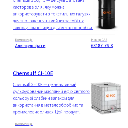
Chemsulf SCO/75 — це сульфатована
касторова олія, яку можна
використовувати в текстильних галузях
для зволоження та мийних засобів, а
також у композиціях для металообробки...
Композиція
Номер CAS
Алкілсульфати
68187-76-8
Chemsulf СІ-10Е
Chemsulf SI-10E — це неактивний
сульфурований масляний ефір світлого
кольору зі слабким запахом для
використання в металообробних та
промислових оливах. Цей продукт...
Композиція