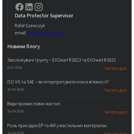
Data Protector Supervisor
Rafał Szewczyk
email:
iod.rokita@pcc.eu
Новини блогу
Зволожувачі ґрунту – EXOwet R3823 та EXOwet R3831
9-07-2026
Читати далі
ISO VG та SAE – як інтерпретувати класи в'язкості?
16-04-2026
Читати далі
Види промислових мастил
16-04-2026
Читати далі
Роль присадок EP та AW у мастильних матеріалах
16-04-2026
Читати далі