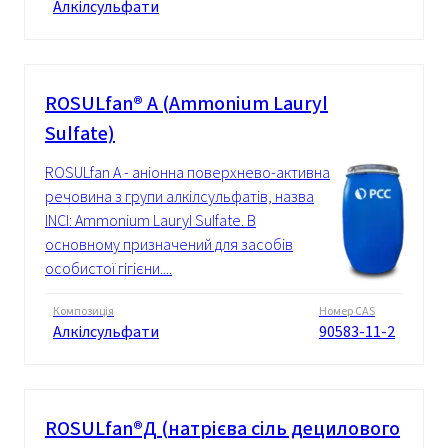
Алкілсульфати
ROSULfan® А (Ammonium Lauryl
Sulfate)
ROSULfan A - аніонна поверхнево-активна
речовина з групи алкілсульфатів, назва
INCI: Ammonium Lauryl Sulfate. В
основному призначений для засобів
особистої гігієни....
Композиція
Номер CAS
Алкілсульфати
90583-11-2
ROSULfan®Д (натрієва сіль децилового