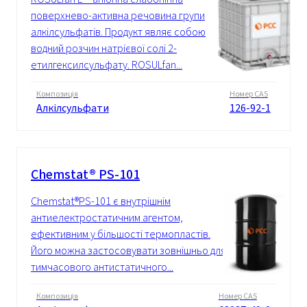
поверхнево-активна речовина групи
алкілсульфатів. Продукт являє собою
водний розчин натрієвої солі 2-
етилгексилсульфату. ROSULfan...
Композиція
Номер CAS
Алкілсульфати
126-92-1
Chemstat® PS-101
Chemstat®PS-101 є внутрішнім
антиелектростатичним агентом,
ефективним у більшості термопластів.
Його можна застосовувати зовнішньо для
тимчасового антистатичного...
Композиція
Номер CAS