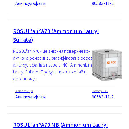
Алкілсульфати
90583-11-2
ROSULfan®A70 (Ammonium Lauryl
Sulfate)
ROSULfan A70 - це аніонна поверхнево-
активна речовина, класифікована серед
алкілсульфатів з назвою INCI: Ammonium
Lauryl Sulfate . Продукт призначений в
основному...
Композиція
Номер CAS
Алкілсульфати
90583-11-2
ROSULfan®A70 MB (Ammonium Lauryl