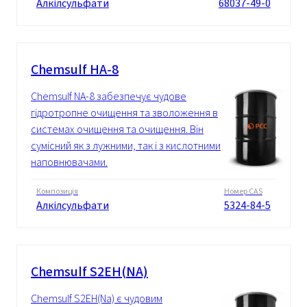
Алкілсульфати
68037-49-0
Chemsulf НА-8
Chemsulf NA-8 забезпечує чудове
гідротропне очищення та зволоження в
системах очищення та очищення. Він
сумісний як з лужними, так і з кислотними
наповнювачами.
Композиція
Номер CAS
Алкілсульфати
5324-84-5
Chemsulf S2EH(NA)
Chemsulf S2EH(Na) є чудовим