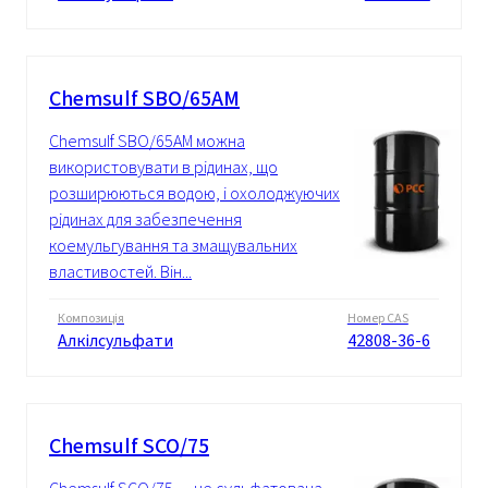
Chemsulf SBO/65AM
Chemsulf SBO/65AM можна
використовувати в рідинах, що
розширюються водою, і охолоджуючих
рідинах для забезпечення
коемульгування та змащувальних
властивостей. Він...
Композиція
Номер CAS
Алкілсульфати
42808-36-6
Chemsulf SCO/75