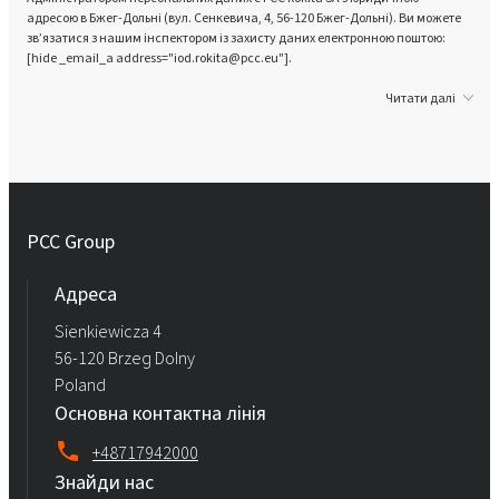
адресою в Бжег-Дольні (вул. Сенкевича, 4, 56-120 Бжег-Дольні). Ви можете
зв’язатися з нашим інспектором із захисту даних електронною поштою:
[hide _email_a address="iod.rokita@pcc.eu"].
Читати далі
PCC Group
Адреса
Sienkiewicza 4
56-120 Brzeg Dolny
Poland
Основна контактна лінія
+48717942000
Знайди нас