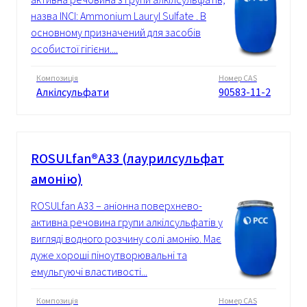
назва INCI: Ammonium Lauryl Sulfate . В
основному призначений для засобів
особистої гігієни....
Композиція
Номер CAS
Алкілсульфати
90583-11-2
ROSULfan®А33 (лаурилсульфат
амонію)
ROSULfan А33 – аніонна поверхнево-
активна речовина групи алкілсульфатів у
вигляді водного розчину солі амонію. Має
дуже хороші піноутворювальні та
емульгуючі властивості...
Композиція
Номер CAS