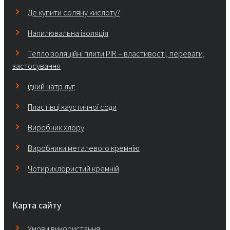
Де купити соляну кислоту?
Напилювальна ізоляція
Теплоізоляційні плити PIR – властивості, переваги,
застосування
їдкий натр луг
Пластівці каустичної соди
Виробник хлору
Виробники металевого кремнію
Чотирихлористий кремній
Карта сайту
Умови використання