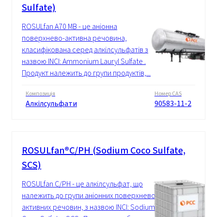
Sulfate)
ROSULfan A70 MB - це аніонна
поверхнево-активна речовина,
класифікована серед алкілсульфатів з
назвою INCI: Ammonium Lauryl Sulfate .
Продукт належить до групи продуктів,...
Композиція
Номер CAS
Алкілсульфати
90583-11-2
ROSULfan®C/PH (Sodium Coco Sulfate,
SCS)
ROSULfan C/PH - це алкілсульфат, що
належить до групи аніонних поверхнево-
активних речовин, з назвою INCI: Sodium