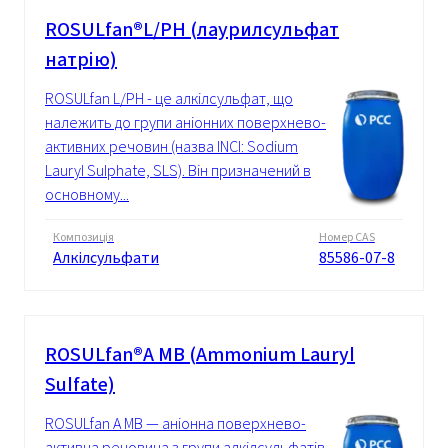
ROSULfan®L/PH (лаурилсульфат
натрію)
ROSULfan L/PH - це алкілсульфат, що
належить до групи аніонних поверхнево-
активних речовин (назва INCI: Sodium
Lauryl Sulphate, SLS). Він призначений в
основному...
Композиція
Номер CAS
Алкілсульфати
85586-07-8
ROSULfan®А МВ (Ammonium Lauryl
Sulfate)
ROSULfan A MB — аніонна поверхнево-
активна речовина з групи алкілсульфатів,