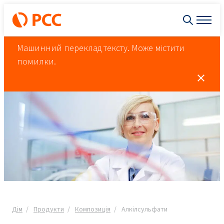
Машинний переклад тексту. Може містити
помилки.
Дім
Продукти
Композиція
Алкілсульфати