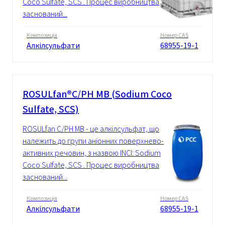
Coco Sulfate, SCS . Процес виробництва
заснований...
Композиція
Номер CAS
Алкілсульфати
68955-19-1
ROSULfan®C/PH MB (Sodium Coco
Sulfate, SCS)
ROSULfan C/PH MB - це алкілсульфат, що
належить до групи аніонних поверхнево-
активних речовин, з назвою INCI: Sodium
Coco Sulfate, SCS . Процес виробництва
заснований...
Композиція
Номер CAS
Алкілсульфати
68955-19-1