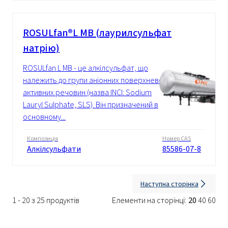
ROSULfan®L MB (лаурилсульфат
натрію)
ROSULfan L MB - це алкілсульфат, що
належить до групи аніонних поверхнево-
активних речовин (назва INCI: Sodium
Lauryl Sulphate, SLS). Він призначений в
основному...
Композиція
Номер CAS
Алкілсульфати
85586-07-8
Наступна сторінка
1 - 20 з 25 продуктів
Елементи на сторінці:
20
40
60