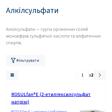
Алкілсульфати
Алкілсульфати — група органічних солей
моноефірів сульфатної кислоти та аліфатичних
спиртів.
Фільтрувати
з
2
ROSULfan®Е (2-етилгексилсульфат
натрію)
ROSULfan Е – аніонна слабопінна