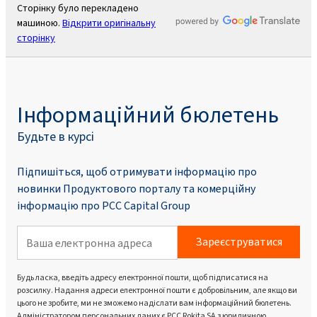
Сторінку було перекладено
машиною.
Відкрити оригінальну
сторінку
Інформаційний бюлетень
Будьте в курсі
Підпишіться, щоб отримувати інформацію про
новинки Продуктового порталу та комерційну
інформацію про PCC Capital Group
Зареєструватися
Будь ласка, введіть адресу електронної пошти, щоб підписатися на
розсилку. Надання адреси електронної пошти є добровільним, але якщо ви
цього не зробите, ми не зможемо надіслати вам інформаційний бюлетень.
Адміністратором персональних даних є PCC Rokita SA з юридичною