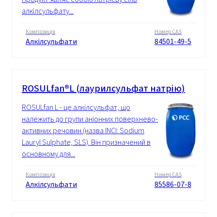
алкілсульфату...
Композиція
Номер CAS
Алкілсульфати
84501-49-5
ROSULfan®L (лаурилсульфат натрію)
ROSULfan L - це алкілсульфат, що
належить до групи аніонних поверхнево-
активних речовин (назва INCI: Sodium
Lauryl Sulphate, SLS). Він призначений в
основному для...
Композиція
Номер CAS
Алкілсульфати
85586-07-8