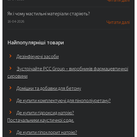
Як і чому мастильні матеріали старіють?
16-04-2026
Читати далі
Найпопулярніші товари
Дезінфікуючі засоби
Зустрічайте PCC Group – виробників фармацевтичної
сировини
Домішки та добавки для бетону
Де купити комплектуючі для пінополіуретану?
Де купити гідроксид натрію?
Постачальники каустичної соди.
Де купити гіпохлорит натрію?