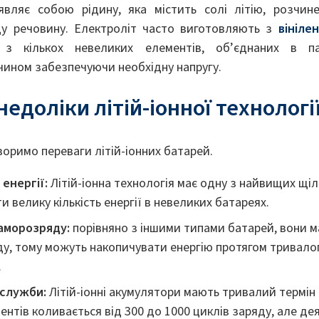
вляє собою рідину, яка містить солі літію, розчине
ду речовину. Електроліт часто виготовляють з
вініле
 з кількох невеликих елементів, об’єднаних в п
чином забезпечуючи необхідну напругу.
недоліки літій-іонної технологі
оримо переваги літій-іонних батарей.
 енергії:
Літій-іонна технологія має одну з найвищих щіл
и велику кількість енергії в невеликих батареях.
саморозряду:
порівняно з іншими типами батарей, вони 
ду, тому можуть накопичувати енергію протягом тривалог
.
 служби:
Літій-іонні акумулятори мають тривалий термін
нтів коливається від 300 до 1000 циклів заряду, але де