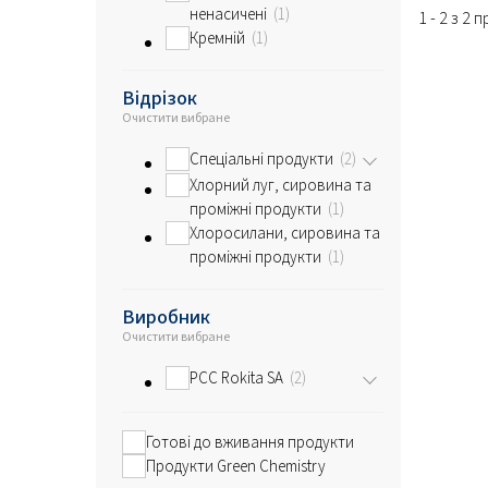
ненасичені
1
1 - 2 з 2 
Кремній
1
Відрізок
Очистити вибране
Спеціальні продукти
2
Хлорний луг, сировина та
проміжні продукти
1
Хлоросилани, сировина та
проміжні продукти
1
Виробник
Очистити вибране
PCC Rokita SA
2
Готові до вживання продукти
Продукти Green Chemistry