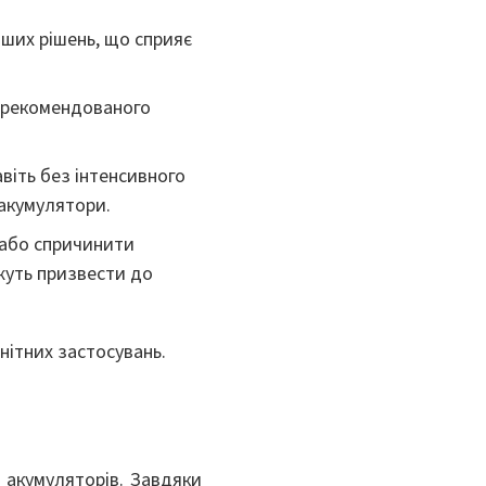
нших рішень, що сприяє
е рекомендованого
авіть без інтенсивного
 акумулятори.
 або спричинити
жуть призвести до
анітних застосувань.
а акумуляторів. Завдяки