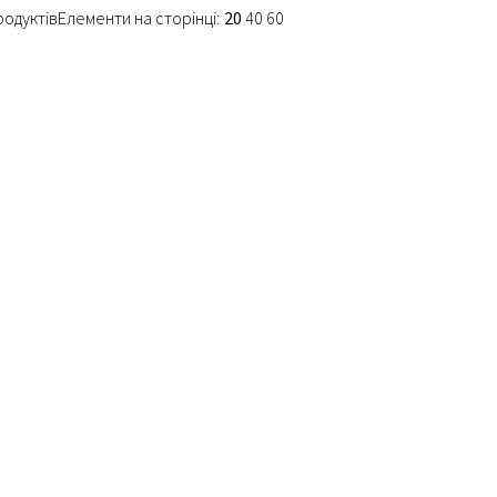
продуктів
Елементи на сторінці:
20
40
60