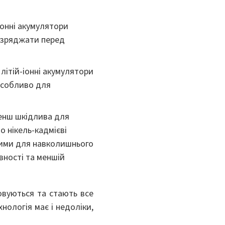
-іонні акумулятори
розряджати перед
літій-іонні акумулятори
особливо для
менш шкідлива для
о нікель-кадмієві
чними для навколишнього
вності та меншій
овуються та стають все
нологія має і недоліки,