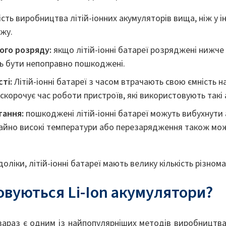
сть виробництва літій-іонних акумуляторів вища, ніж у і
ажу.
ого розряду:
якщо літій-іонні батареї розряджені нижч
ть бути непоправно пошкоджені.
ті:
Літій-іонні батареї з часом втрачають свою ємність н
скорочує час роботи пристроїв, які використовують такі
тання:
пошкоджені літій-іонні батареї можуть вибухнути
йно високі температури або перезарядження також мо
ліки, літій-іонні батареї мають велику кількість різном
овуються Li-Ion акумулятори?
 зараз є одним із найпопулярніших методів виробництв