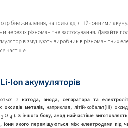
потрібне живлення, наприклад, літій-іонними акуму
и через їх різноманітне застосування. Давайте по
кумуляторів змушують виробників різноманітних ел
се частіше.
Li-Ion акумуляторів
даються з
катода, анода, сепаратора та електроліт
х оксидів металів,
наприклад, літій-кобальт(III) окси
n
O
).
З іншого боку, анод найчастіше виготовляєт
2
4
й, іони якого переміщуються між електродами під ч