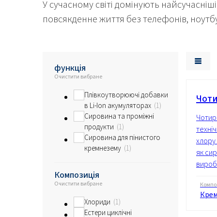
У сучасному світі домінують найсучасніш
повсякденне життя без телефонів, ноутб
функція
Очистити вибране
Плівкоутворюючі добавки
Чоти
в Li-Ion акумуляторах
1
Сировина та проміжні
Чотир
продукти
1
техніч
Сировина для пінистого
хлору
кремнезему
1
як си
виробн
Композиція
Очистити вибране
Компо
Крем
Хлориди
1
Естери циклічні