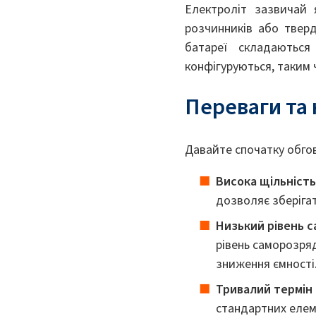
Електроліт зазвичай я
розчинників або твер
батареї складаються
конфігуруються, таким 
Переваги та 
Давайте спочатку обгов
Висока щільність
дозволяє зберігат
Низький рівень 
рівень саморозря
зниження ємності
Тривалий термін
стандартних елеме