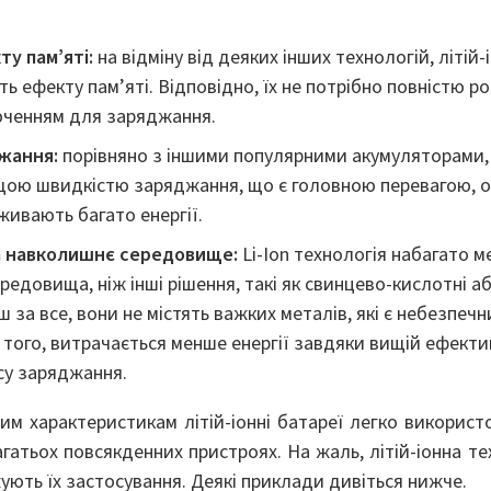
ту пам’яті:
на відміну від деяких інших технологій, літій
ь ефекту пам’яті. Відповідно, їх не потрібно повністю 
юченням для заряджання.
жання:
порівняно з іншими популярними акумуляторами, 
щою швидкістю заряджання, що є головною перевагою, 
оживають багато енергії.
а навколишнє середовище:
Li-Ion технологія набагато 
едовища, ніж інші рішення, такі як свинцево-кислотні аб
 за все, вони не містять важких металів, які є небезпе
 того, витрачається менше енергії завдяки вищій ефекти
су заряджання.
м характеристикам літій-іонні батареї легко використ
атьох повсякденних пристроях. На жаль, літій-іонна тех
жують їх застосування. Деякі приклади дивіться нижче.