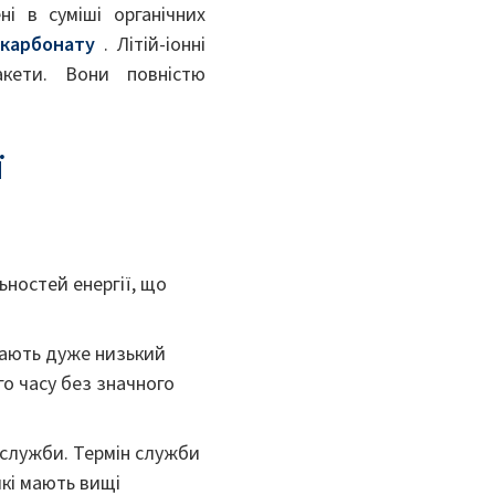
ні в суміші органічних
нкарбонату
. Літій-іонні
акети. Вони повністю
ї
ьностей енергії, що
мають дуже низький
о часу без значного
 служби. Термін служби
які мають вищі