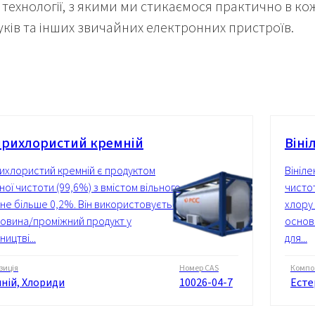
і технології, з якими ми стикаємося практично в к
уків та інших звичайних електронних пристроїв.
рихлористий кремній
Віні
ихлористий кремній є продуктом
Вініл
ної чистоти (99,6%) з вмістом вільного
чистот
 не більше 0,2%. Він використовується
хлору
ровина/проміжний продукт у
основ
ицтві...
для...
зиція
Номер CAS
Компо
ній, Хлориди
10026-04-7
Есте