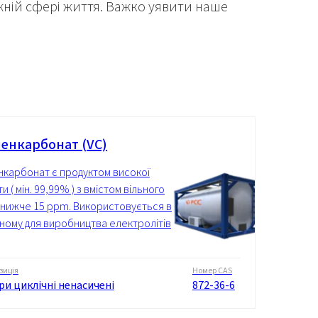
ожній сфері життя. Важко уявити наше
ленкарбонат (VC)
енкарбонат є продуктом високої
и ( мін. 99,99% ) з вмістом вільного
 нижче 15 ppm. Використовується в
ному для виробництва електролітів
зиція
Номер CAS
ри циклічні ненасичені
872-36-6