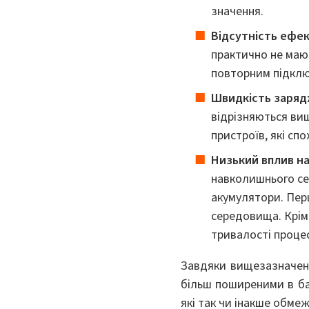
значення.
Відсутність ефек
практично не мают
повторним підкл
Швидкість заряд
відрізняються ви
пристроїв, які сп
Низький вплив н
навколишнього сер
акумулятори. Перш
середовища. Крім
тривалості проце
Завдяки вищезазначени
більш поширеними в баг
які так чи інакше обме