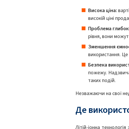
Висока ціна:
варті
високій ціні прод
Проблема глибок
рівня, вони можу
Зменшення ємнос
використання. Це 
Безпека викорис
пожежу. Надзвича
таких подій.
Незважаючи на свої недо
Де використ
Літій-іонна технологія