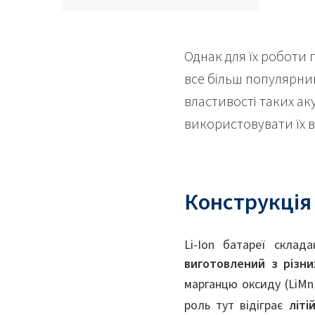
Однак для їх роботи 
все більш популярним
властивості таких а
використовувати їх в
Конструкція 
Li-Ion батареї скла
виготовлений з різни
марганцю оксиду (LiM
роль тут відіграє
літі