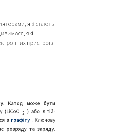
ляторами, які стають
дивимося, які
ектронних пристроїв
у.
Катод може бути
ду (LiCoO
) або літій-
2
ься з
графіту
.
Ключову
ас розряду та заряду.