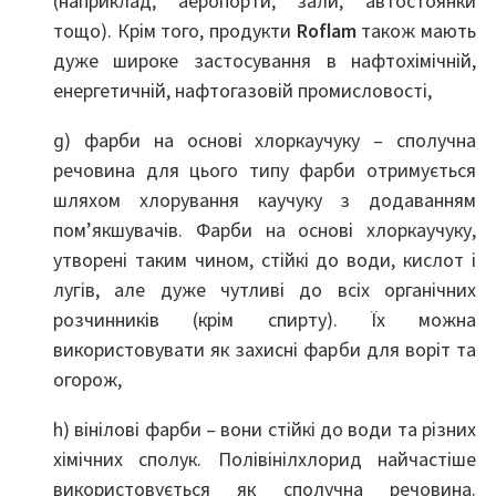
(наприклад, аеропорти, зали, автостоянки
тощо). Крім того, продукти
Roflam
також мають
дуже широке застосування в нафтохімічній,
енергетичній, нафтогазовій промисловості,
g) фарби на основі хлоркаучуку – сполучна
речовина для цього типу фарби отримується
шляхом хлорування каучуку з додаванням
пом’якшувачів. Фарби на основі хлоркаучуку,
утворені таким чином, стійкі до води, кислот і
лугів, але дуже чутливі до всіх органічних
розчинників (крім спирту). Їх можна
використовувати як захисні фарби для воріт та
огорож,
h) вінілові фарби – вони стійкі до води та різних
хімічних сполук. Полівінілхлорид найчастіше
використовується як сполучна речовина.