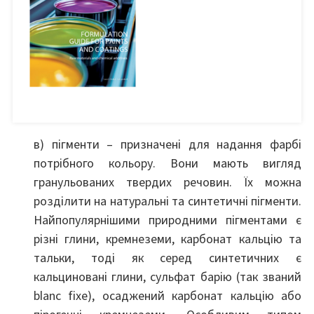
в) пігменти – призначені для надання фарбі
потрібного кольору. Вони мають вигляд
гранульованих твердих речовин. Їх можна
розділити на натуральні та синтетичні пігменти.
Найпопулярнішими природними пігментами є
різні глини, кремнеземи, карбонат кальцію та
тальки, тоді як серед синтетичних є
кальциновані глини, сульфат барію (так званий
blanc fixe), осаджений карбонат кальцію або