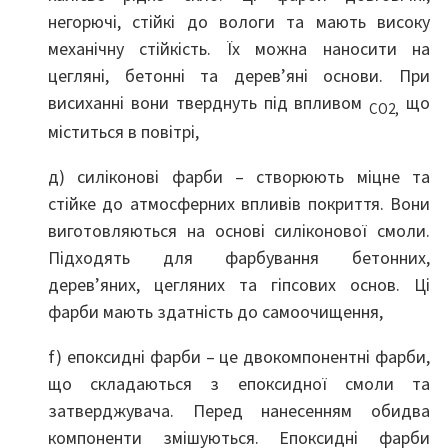
негорючі, стійкі до вологи та мають високу
механічну стійкість. Їх можна наносити на
цегляні, бетонні та дерев’яні основи. При
висиханні вони тверднуть під впливом
що
CO2,
міститься в повітрі,
д) силіконові фарби – створюють міцне та
стійке до атмосферних впливів покриття. Вони
виготовляються на основі силіконової смоли.
Підходять для фарбування бетонних,
дерев’яних, цегляних та гіпсових основ. Ці
фарби мають здатність до самоочищення,
f) епоксидні фарби – це двокомпонентні фарби,
що складаються з епоксидної смоли та
затверджувача. Перед нанесенням обидва
компоненти змішуються. Епоксидні фарби