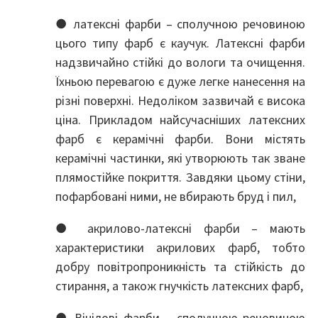
● латексні фарби – сполучною речовиною
цього типу фарб є каучук. Латексні фарби
надзвичайно стійкі до вологи та очищення.
Їхньою перевагою є дуже легке нанесення на
різні поверхні. Недоліком зазвичай є висока
ціна. Прикладом найсучасніших латексних
фарб є керамічні фарби. Вони містять
керамічні частинки, які утворюють так зване
плямостійке покриття. Завдяки цьому стіни,
пофарбовані ними, не вбирають бруд і пил,
● акрилово-латексні фарби – мають
характеристики акрилових фарб, тобто
добру повітропроникність та стійкість до
стирання, а також гнучкість латексних фарб,
● Вінілові фарби – сполучною речовиною