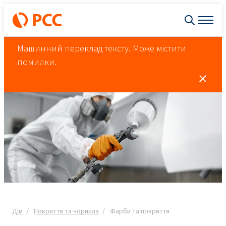
Машинний переклад тексту. Може містити
помилки.
Дім
Покриття та чорнила
Фарби та покриття