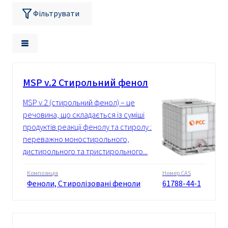
Фільтрувати
MSP v.2 Стирольний фенол
MSP v.2 (стирольний фенол) – це
речовина, що складається із суміші
продуктів реакції фенолу та стиролу :
переважно моностирольного,
дистирольного та тристирольного...
Композиція
Номер CAS
Феноли, Стиролізовані феноли
61788-44-1