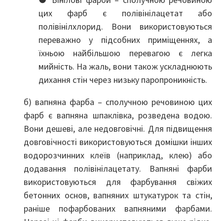
цих фарб є полівінілацетат або
полівінілхлорид. Вони використовуються
переважно у підсобних приміщеннях, а
їхньою найбільшою перевагою є легка
мийність. На жаль, вони також ускладнюють
дихання стін через низьку паропроникність.
б) вапняна фарба – сполучною речовиною цих
фарб є вапняна шпаклівка, розведена водою.
Вони дешеві, але недовговічні. Для підвищення
довговічності використовуються домішки інших
водорозчинних клеїв (наприклад, клею) або
додавання полівінілацетату. Вапняні фарби
використовуються для фарбування свіжих
бетонних основ, вапняних штукатурок та стін,
раніше пофарбованих вапняними фарбами.