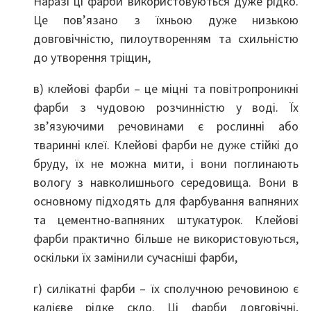
Наразі ці фарби використовуються дуже рідко.
Це пов’язано з їхньою дуже низькою
довговічністю, пилоутворенням та схильністю
до утворення тріщин,
в) клейові фарби – це міцні та повітропроникні
фарби з чудовою розчинністю у воді. Їх
зв’язуючими речовинами є рослинні або
тваринні клеї. Клейові фарби не дуже стійкі до
бруду, їх не можна мити, і вони поглинають
вологу з навколишнього середовища. Вони в
основному підходять для фарбування вапняних
та цементно-вапняних штукатурок. Клейові
фарби практично більше не використовуються,
оскільки їх замінили сучасніші фарби,
г) силікатні фарби – їх сполучною речовиною є
калієве рідке скло. Ці фарби довговічні,