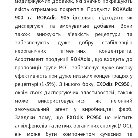
модифікуючих добавок, які значно покращують
якість отриманих покриттів. Продукти
ROKAdis
900
та
ROKAdis 905
ідеально підходять як
диспергуючі та змочувальні добавки. Вони
також знижують в’язкість рецептури та
забезпечують дуже добру стабілізацію
неорганічних пігментних концентратів.
Асортимент продукції
ROKAdis
, що входить до
пропозиції групи PCC, забезпечує дуже високу
ефективність при дуже низьких концентраціях у
рецептурі (1-5%). З іншого боку,
EXOdis PC950
,
окрім своїх диспергуючих властивостей, також
може використовуватися як неіонний
змочувальний агент у виробництві фарб.
Завдяки тому, що
EXOdis PC950
не містить
алкілфенолів та летких органічних сполук (ЛОС),
він може бути компонентом сучасних та