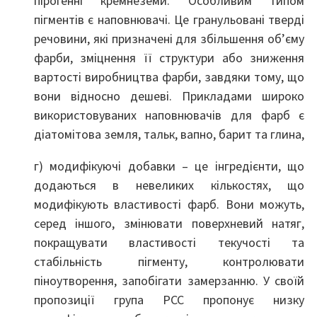
пірогенні кремнеземи. Особливим типом
пігментів є наповнювачі. Це гранульовані тверді
речовини, які призначені для збільшення об’єму
фарби, зміцнення її структури або зниження
вартості виробництва фарби, завдяки тому, що
вони відносно дешеві. Прикладами широко
використовуваних наповнювачів для фарб є
діатомітова земля, тальк, вапно, барит та глина,
г) модифікуючі добавки – це інгредієнти, що
додаються в невеликих кількостях, що
модифікують властивості фарб. Вони можуть,
серед іншого, змінювати поверхневий натяг,
покращувати властивості текучості та
стабільність пігменту, контролювати
піноутворення, запобігати замерзанню. У своїй
пропозиції група PCC пропонує низку