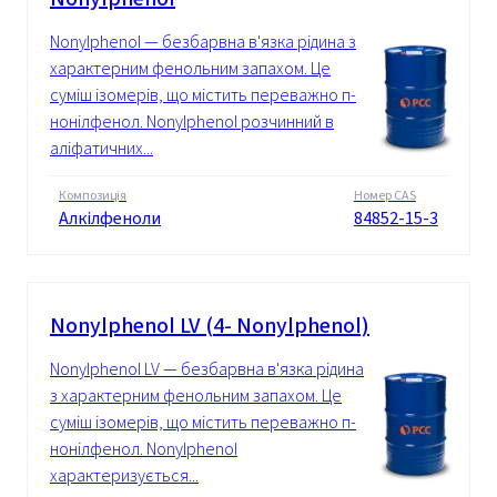
Nonylphenol — безбарвна в'язка рідина з
характерним фенольним запахом. Це
суміш ізомерів, що містить переважно п-
нонілфенол. Nonylphenol розчинний в
аліфатичних...
Композиція
Номер CAS
Алкілфеноли
84852-15-3
Nonylphenol LV (4- Nonylphenol)
Nonylphenol LV — безбарвна в'язка рідина
з характерним фенольним запахом. Це
суміш ізомерів, що містить переважно п-
нонілфенол. Nonylphenol
характеризується...