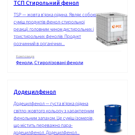
ТСП Стирольний фенол
TSP — жовта в'язка рідина. Являє собою
суміш продуктів фенол-стирольної
реакції: головним чином дистирольних і
тристирольних фенолів. Продукт
розчинний в органічних...
Композиція
Феноли, Стиролізовані феноли
Додецилфенол
Додецилфенол — густа в'язка рідина
світло-жовтого кольору з характерним
фенольним запахом. Це суміш ізомерів,
що містить переважно пара-
додецилфенол. Додецилфенол...