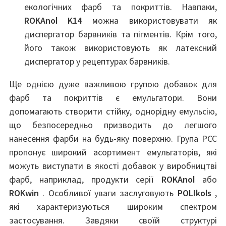
екологічних фарб та покриттів. Навпаки,
ROKAnol K14
можна використовувати як
диспергатор барвників та пігментів. Крім того,
його також використовують як латексний
диспергатор у рецептурах барвників.
Ще однією дуже важливою групою добавок для
фарб та покриттів є емульгатори. Вони
допомагають створити стійку, однорідну емульсію,
що безпосередньо призводить до легшого
нанесення фарби на будь-яку поверхню. Група PCC
пропонує широкий асортимент емульгаторів, які
можуть виступати в якості добавок у виробництві
фарб, наприклад, продукти серії
ROKAnol
або
ROKwin
. Особливої ​​уваги заслуговують
POLIkols
,
які характеризуються широким спектром
застосування. Завдяки своїй структурі