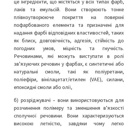
це інгредієнти, що містяться у всіх типах фарб,
лаків та емульсій. Вони створюють тонке
плівкоутворююче покриття на поверхні
пофарбованого елемента та призначені для
надання фарбі відповідних властивостей, таких
як блиск, довговічність, адгезія, стійкість до
погодних умов, міцність та гнучкість.
Речовинами, які можуть виступати в ролі
зв’язуючих речовин у фарбах, є синтетичні або
натуральні смоли, такі як поліуретани,
поліефіри, вінілацетат/етилен (VAE), силани,
епоксидні смоли або олії,
б) розріджувачі – вони використовуються для
розчинення полімеру та зменшення в’язкості
сполучної речовини. Вони характеризуються
високою леткістю, завдяки чому легко