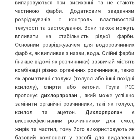
випаровуються при висиханні та не стають
частиною фарби. Додатковим завданням
розріджувачів є контроль властивостей
текучості та застосування. Вони також можуть
впливати на стабільність рідкої фарби.
Основним розріджувачем для водорозчинних
фарб є, як випливає з назви, вода. Олійні фарби
(інакше відомі як розчинники) зазвичай містять
комбінації різних органічних розчинників, таких
як ароматичні сполуки (толуол або інші похідні
ксилолу), спирти або кетони. Група PCC
пропонує
дихлорпропан
, який може успішно
замінити органічні розчинники, такі як толуол,
ксилол та ацетон.
Дихлорпропан
є
високоефективним розчинником для смол,
жирів та мастил, тому його використовують як
базовий компонент у засобі для видалення