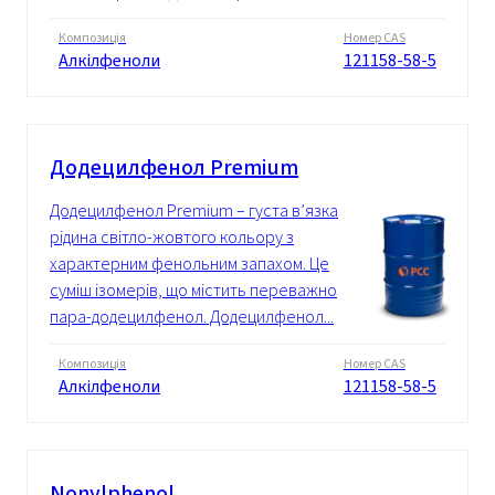
Композиція
Номер CAS
Алкілфеноли
121158-58-5
Додецилфенол Premium
Додецилфенол Premium – густа в’язка
рідина світло-жовтого кольору з
характерним фенольним запахом. Це
суміш ізомерів, що містить переважно
пара-додецилфенол. Додецилфенол...
Композиція
Номер CAS
Алкілфеноли
121158-58-5
Nonylphenol