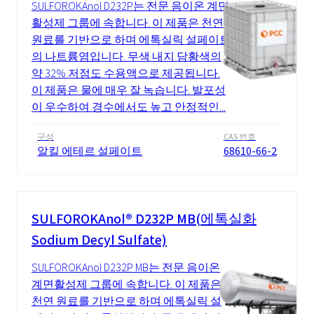
SULFOROKAnol D232P는 전문 음이온 계면
활성제 그룹에 속합니다. 이 제품은 천연
원료를 기반으로 하며 에톡실릭 설페이트
의 나트륨염입니다. 무색 내지 담황색의
약 32% 저점도 수용액으로 제공됩니다.
이 제품은 물에 매우 잘 녹습니다. 발포성
이 우수하여 경수에서도 높고 안정적인...
구성
CAS 번호
알킬 에테르 설페이트
68610-66-2
SULFOROKAnol® D232P MB(에톡실화
Sodium Decyl Sulfate)
SULFOROKAnol D232P MB는 전문 음이온
계면활성제 그룹에 속합니다. 이 제품은
천연 ​​원료를 기반으로 하며 에톡실릭 설