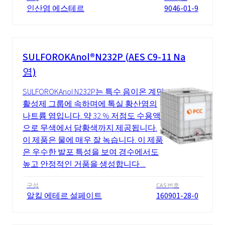
인산염 에스테르
9046-01-9
SULFOROKAnol®N232P (AES C9-11 Na
염)
SULFOROKAnol N232P는 특수 음이온 계면
활성제 그룹에 속하며에 톡실 황산염의
나트륨 염입니다. 약 32 % 저점도 수용액
으로 무색에서 담황색까지 제공됩니다.
이 제품은 물에 매우 잘 녹습니다. 이 제품
은 우수한 발포 특성을 보여 경수에서도
높고 안정적인 거품을 생성합니다....
구성
CAS 번호
알킬 에테르 설페이트
160901-28-0