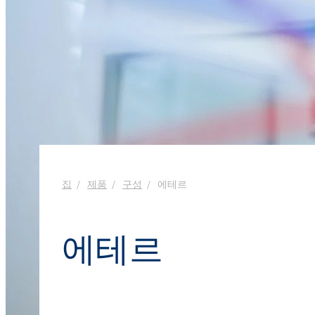
욕실 클리너
창문 클리너
Ekoprodur® S11E-MAX
화학 시약
생체자극제
에너지 및 자원
클로랄칼리
윤활제 및 금속 가공 유체
샌드위치 패널
염소
실란트
향수
음식 산업
ROKAcet R40(PEG-4
가성소다
전자 및 전기 산업
ROKAnol®LP3943 (알
섬유 유연제 및 농축액
프로폭실화)
클로로실란
접착제 및 실란트
열 및 음향 스프레이 
PEG-26 피마자유
ROKAnol®NL6
폴리우레아
사염화 규소
제약
다목적 세정제
Polysorbate 20
청소 및 세탁
집
제품
구성
에테르
코팅 및 잉크
PEG-4
파이프 내 단열재
액체 및 젤 세척
펄프 및 제지
에테르
손 설거지 세제
플라스틱 및 고무
화재 예방