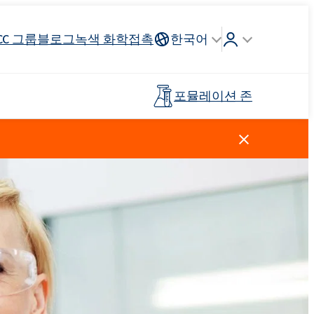
CC 그룹
블로그
녹색 화학
접촉
한국어
포뮬레이션 존
Crossin® 하드 40
리튬 이온
인조가죽
건축 도자기
조종석, 헤드 라이닝, 스티어링
연료 산업
목재 접착제
프리폴리머
휠
스킨 케어
주방 세제
양이온 성 계면 활성제
클로로실란
살포 비료
페인트 및 코팅
플라스틱
탈지제
Ekoprodur®S0330
EXOdis PC800 - 범용 분산 및 습윤제
Rostabil TTDP-V(특수 공정 안정제)
제 및 프
사전 절연 파이프
스포츠 및 레크리에이션 표면
Ekoprodur®S10-HP
용 접착제
친밀한 위생
Roflex T70L(가소제 및 난연제)