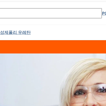
P
활성제
폴리 우레탄
셀 스프레이 폼
Crossin® 하드 36
원료
매트리스 및 쿠션
PU 단열 시스템
냉장 트럭
태닝 산업
물 및 폐수 처리
바로 사용 가능한 제품
식품 산업 설치용 청소 제품
전자 산업
고무 과립 접착제
API 생산을위한 원료
소방제 원료
목재 모방
건설 용 접착제
음향 절연
야금 산업
첨가제 패키지
식품 포장용 첨가제
하위 범주를 포함한 
리본드 폼 접착제
제약용 용매
오일 얼룩 제거
Crossin® 애틱 소프트
Poliurethane 시스템
난연제
배터리 및 축전지
남성 케어
바디 클렌징 화장품
제
가구 청소 및 관리 제품
양쪽 성 계면 활성제
클로랄칼리
보조제
차량 청소 및 관리
인쇄
포장
표백제
Ekoprodur®S0310/E
 번호 검색 엔진
 프리 인계 난연제
 에톡실화)
SULFOROKAnol® L430/1 - 음이온 유화제
Roflex T45(가소제 및 난연제)
드릴링 및 터널링
범용 접착제
목재 산업
샌드위치 패널용 접착
Ekoprodur®S0541
이
차체 패널, 범퍼, 미러 하우징
필터
라이머
애완동물 관리
얼굴 관리
ate 80)
POLIkol 4000정(PEG-90)