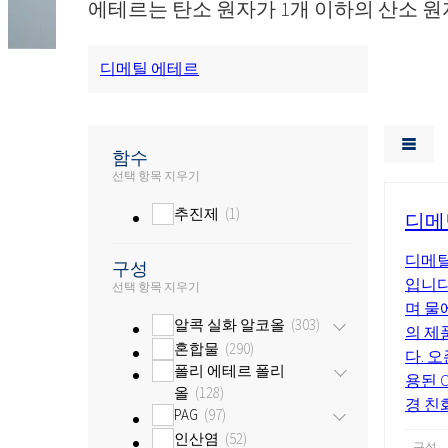
에테르는 탄소 원자가 1개 이하의 산소 원
디메틸 에테르
함수
선택 항목 지우기
추진제
1
디메틸
디메틸
구성
입니다
선택 항목 지우기
며 물
알콕 실화 알코올
303
의 제
혼합물
290
다. 
폴리 에테르 폴리
용된 
올
128
경 친
PAG
97
인산염
52
구성