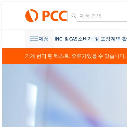
제품
INCI & CAS
소비재 및 포장
계면 
화학 원료
화학 원료
소비재 및 포장
계면 활성제
폴리 우레탄
기계 번역 된 텍스트. 오류가있을 수 있습니다.
개인 관리 및 홈 케어
Crossin® 450 오픈 
가구 산업
덮개를 씌운 가구
OCF (일 액형 폼)
기타 응용
섬유 산업
광업 및 드릴링
제형용 원료
소독 제품
냉동 산업 및 가전
접착제 생산을 위한 
발포제
부형제
건축 및 건설
Crossin® 하드 50
폴리 에스테르 폴리올
폴리 에테르 폴리올
구강 관리
액체 비누
비이 온성 계면 활성제
직물 얼룩 제거제
음이온 성 계면 활성
원료 및 중간체
식물 보호 제품
I & I 청소
분산액 및 수지
덧신
교통
건강 보조 식품
소포제
농약
Ekoprodur® 1331B2
INCI 이름 검색 엔진
CAS
Roflam B7 - 할로겐
EXOstat 187(지방산,
섬유 및 가죽
기타 응용
전력 산업
방수
Ekoprodur®S0331FL
좌석, 머리 받침, 팔걸
아기 케어
ROKwinol 80 (Polysorb
스프레이 단열재