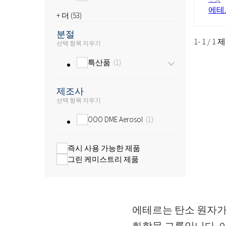
에테
+ 더 (
53
)
분절
1- 1 / 1
선택 항목 지우기
특산품
1
제조사
선택 항목 지우기
OOO DME Aerosol
1
즉시 사용 가능한 제품
그린 케미스트리 제품
에테르는 탄소 원자가 