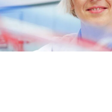
변기 액
엽면비료
석고 보드 및 석고 첨가제
스프레이 폼 단열재
차아염소산나트륨
암반 보강용 접착제
전자공학 및 기술 응용
헤어 케어
0 캐스터 오일)
ROKAnol ID7(Isodeceth-7)
가성소다 플레이크
코올, C12-15, 에톡실화
ROKAnol®LP3135(폴리옥시알킬렌 글리콜
다목적 제품
에테르)
시스템
전선 및 케이블 절연
절연 보드
PEG-11 피마자유
C9-11 파레스-8
첨가제
폴리우레탄 겔의 원료
트리클로로실란
단단한 표면 세척제
목재 세척 및 관리
소르비탄 Oleate
PEG-12
파이프 커버
화학 앵커
식기 세척기 세제
욕실 세정제