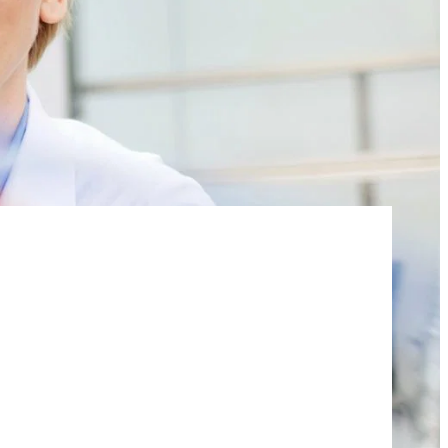
주방용 액체 및 로션
아스팔트 첨가제
염산
 분야
편안함과 인체공학
ROKAmer 2000
모노 클로로 아세트산
ROSULfan®E (2-에틸헥실황산나트륨)
식기 세척기 제품
콘크리트 및 모르타르 첨가제
PEG-40 피마자유
ROKAnol®GA8 (C10 알코올, 에톡실화)
테트라에톡시실란
세탁 세제
코코베타인
Deceth-5
주방 세제