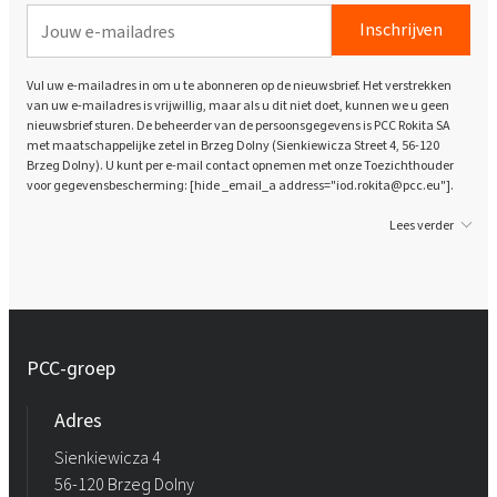
Inschrijven
Vul uw e-mailadres in om u te abonneren op de nieuwsbrief. Het verstrekken
van uw e-mailadres is vrijwillig, maar als u dit niet doet, kunnen we u geen
nieuwsbrief sturen. De beheerder van de persoonsgegevens is PCC Rokita SA
met maatschappelijke zetel in Brzeg Dolny (Sienkiewicza Street 4, 56-120
Brzeg Dolny). U kunt per e-mail contact opnemen met onze Toezichthouder
voor gegevensbescherming: [hide _email_a address="iod.rokita@pcc.eu"].
Lees verder
PCC-groep
Adres
Sienkiewicza 4
56-120 Brzeg Dolny