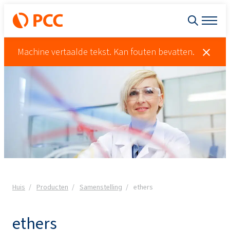
Machine vertaalde tekst. Kan fouten bevatten.
Huis
Producten
Samenstelling
ethers
ethers