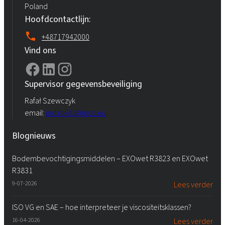
Poland
Hoofdcontactlijn:
+48717942000
Vind ons
Supervisor gegevensbeveiliging
Rafał Szewczyk
email:
iod.rokita@pcc.eu
Blognieuws
Bodembevochtigingsmiddelen – EXOwet R3823 en EXOwet
R3831
9-07-2026
Lees verder
ISO VG en SAE – hoe interpreteer je viscositeitsklassen?
16-04-2026
Lees verder