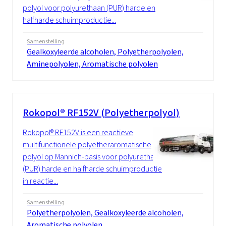
polyol voor polyurethaan (PUR) harde en
halfharde schuimproductie...
Samenstelling
Gealkoxyleerde alcoholen, Polyetherpolyolen,
Aminepolyolen, Aromatische polyolen
Rokopol® RF152V (Polyetherpolyol)
Rokopol® RF152V is een reactieve
multifunctionele polyetheraromatische
polyol op Mannich-basis voor polyurethaan
(PUR) harde en halfharde schuimproductie
in reactie...
Samenstelling
Polyetherpolyolen, Gealkoxyleerde alcoholen,
Aromatische polyolen