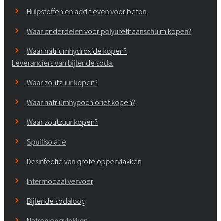
Hulpstoffen en additieven voor beton
Waar onderdelen voor polyurethaanschuim kopen?
Waar natriumhydroxide kopen?
Leveranciers van bijtende soda.
Waar zoutzuur kopen?
Waar natriumhypochloriet kopen?
Waar zoutzuur kopen?
Spuitisolatie
Desinfectie van grote oppervlakken
Intermodaal vervoer
Bijtende sodaloog
Natronloogvlokken