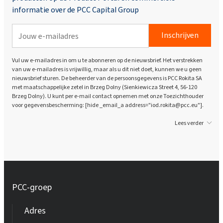
informatie over de PCC Capital Group
Inschrijven
Vul uw e-mailadres in om u te abonneren op de nieuwsbrief. Het verstrekken
van uw e-mailadres is vrijwillig, maar als u dit niet doet, kunnen we u geen
nieuwsbrief sturen. De beheerder van de persoonsgegevens is PCC Rokita SA
met maatschappelijke zetel in Brzeg Dolny (Sienkiewicza Street 4, 56-120
Brzeg Dolny). U kunt per e-mail contact opnemen met onze Toezichthouder
voor gegevensbescherming: [hide _email_a address="iod.rokita@pcc.eu"].
Lees verder
PCC-groep
Adres