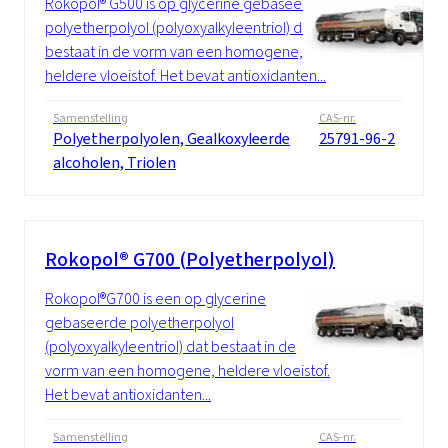
Rokopol® G500 is op glycerine gebaseerde
polyetherpolyol (polyoxyalkyleentriol) dat
bestaat in de vorm van een homogene,
heldere vloeistof. Het bevat antioxidanten...
Samenstelling
CAS-nr.
Polyetherpolyolen, Gealkoxyleerde
25791-96-2
alcoholen, Triolen
Rokopol® G700 (Polyetherpolyol)
Rokopol®G700 is een op glycerine
gebaseerde polyetherpolyol
(polyoxyalkyleentriol) dat bestaat in de
vorm van een homogene, heldere vloeistof.
Het bevat antioxidanten...
Samenstelling
CAS-nr.