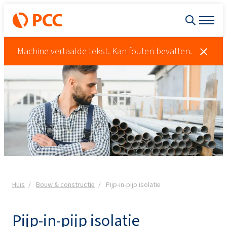
Machine vertaalde tekst. Kan fouten bevatten.
Huis
Bouw & constructie
Pijp-in-pijp isolatie
Pijp-in-pijp isolatie