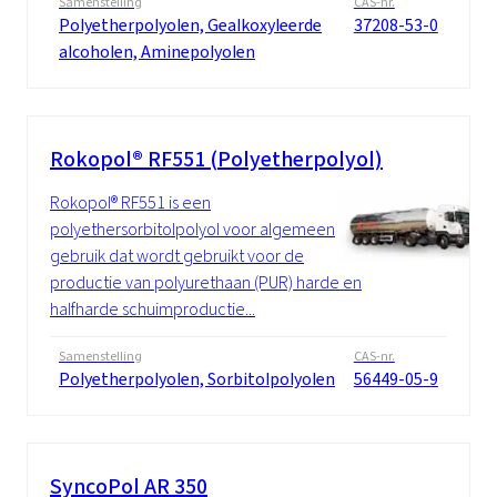
Samenstelling
CAS-nr.
Polyetherpolyolen, Gealkoxyleerde
37208-53-0
alcoholen, Aminepolyolen
Rokopol® RF551 (Polyetherpolyol)
Rokopol® RF551 is een
polyethersorbitolpolyol voor algemeen
gebruik dat wordt gebruikt voor de
productie van polyurethaan (PUR) harde en
halfharde schuimproductie...
Samenstelling
CAS-nr.
Polyetherpolyolen, Sorbitolpolyolen
56449-05-9
SyncoPol AR 350