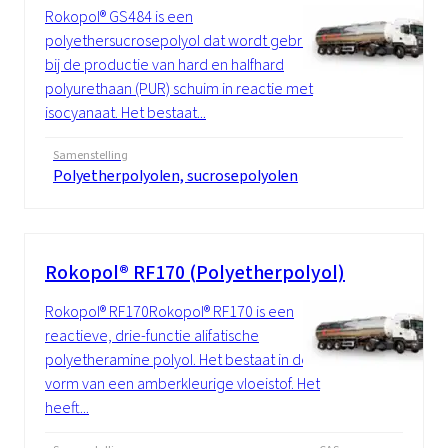
Rokopol® GS484 is een
polyethersucrosepolyol dat wordt gebruikt
bij de productie van hard en halfhard
polyurethaan (PUR) schuim in reactie met
isocyanaat. Het bestaat...
Samenstelling
Polyetherpolyolen, sucrosepolyolen
Rokopol® RF170 (Polyetherpolyol)
Rokopol® RF170Rokopol® RF170 is een
reactieve, drie-functie alifatische
polyetheramine polyol. Het bestaat in de
vorm van een amberkleurige vloeistof. Het
heeft...