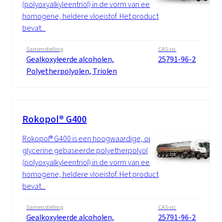
(polyoxyalkyleentriol) in de vorm van een
homogene, heldere vloeistof. Het product
bevat...
Samenstelling
CAS-nr.
Gealkoxyleerde alcoholen,
25791-96-2
Polyetherpolyolen, Triolen
Rokopol® G400
Rokopol® G400 is een hoogwaardige, op
glycerine gebaseerde polyetherpolyol
(polyoxyalkyleentriol) in de vorm van een
homogene, heldere vloeistof. Het product
bevat...
Samenstelling
CAS-nr.
Gealkoxyleerde alcoholen,
25791-96-2