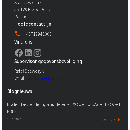
Sienkiewicza 4
56-120 Brzeg Dolny
Poland
Hoofdcontactlijn:
+48717942000
Vind ons
Supervisor gegevensbeveiliging
Rafał Szewczyk
email:
iod.rokita@pcc.eu
Blognieuws
Bodembevochtigingsmiddelen – EXOwet R3823 en EXOwet
R3831
9-07-2026
Lees verder