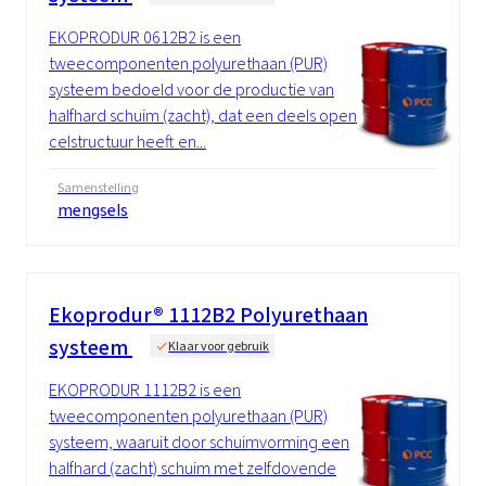
EKOPRODUR 0612B2 is een
tweecomponenten polyurethaan (PUR)
systeem bedoeld voor de productie van
halfhard schuim (zacht), dat een deels open
celstructuur heeft en...
Samenstelling
mengsels
Ekoprodur® 1112B2 Polyurethaan
systeem
Klaar voor gebruik
EKOPRODUR 1112B2 is een
tweecomponenten polyurethaan (PUR)
systeem, waaruit door schuimvorming een
halfhard (zacht) schuim met zelfdovende