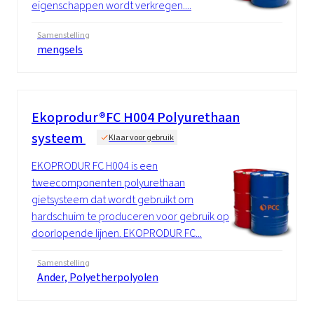
eigenschappen wordt verkregen....
Samenstelling
mengsels
Ekoprodur®FC H004 Polyurethaan
systeem
Klaar voor gebruik
EKOPRODUR FC H004 is een
tweecomponenten polyurethaan
gietsysteem dat wordt gebruikt om
hardschuim te produceren voor gebruik op
doorlopende lijnen. EKOPRODUR FC...
Samenstelling
Ander, Polyetherpolyolen