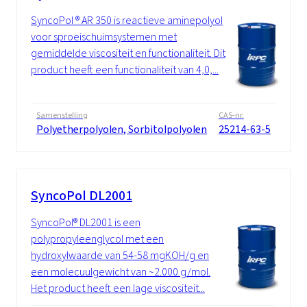
SyncoPol ® AR 350 is reactieve aminepolyol
voor sproeischuimsystemen met
gemiddelde viscositeit en functionaliteit. Dit
product heeft een functionaliteit van 4,0,...
Samenstelling
CAS-nr.
Polyetherpolyolen, Sorbitolpolyolen
25214-63-5
SyncoPol DL2001
SyncoPol® DL2001 is een
polypropyleenglycol met een
hydroxylwaarde van 54-58 mgKOH/g en
een molecuulgewicht van ~2.000 g/mol.
Het product heeft een lage viscositeit...