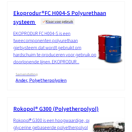
Ekoprodur®FC H004-S Polyurethaan
systeem
Klaar voor gebruik
EKOPRODUR FC H004-S is een
tweecomponenten polyurethaan
gietsysteem dat wordt gebruikt om
hardschuim te produceren voor gebruik op
doorlopende lijnen. EKOPRODUR...
Samenstelling
Ander, Polyetherpolyolen
Rokopol® G300 (Polyetherpolyol)
Rokopol® G300 is een hoogwaardige, op
glycerine gebaseerde polyetherpolyol