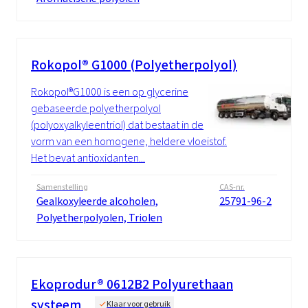
Rokopol® G1000 (Polyetherpolyol)
Rokopol®G1000 is een op glycerine
gebaseerde polyetherpolyol
(polyoxyalkyleentriol) dat bestaat in de
vorm van een homogene, heldere vloeistof.
Het bevat antioxidanten...
Samenstelling
CAS-nr.
Gealkoxyleerde alcoholen,
25791-96-2
Polyetherpolyolen, Triolen
Ekoprodur® 0612B2 Polyurethaan
systeem
Klaar voor gebruik