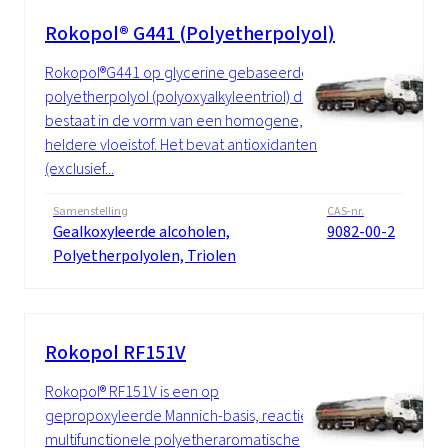
Rokopol® G441 (Polyetherpolyol)
Rokopol®G441 op glycerine gebaseerde
polyetherpolyol (polyoxyalkyleentriol) dat
bestaat in de vorm van een homogene,
heldere vloeistof. Het bevat antioxidanten
(exclusief...
Samenstelling
CAS-nr.
Gealkoxyleerde alcoholen,
9082-00-2
Polyetherpolyolen, Triolen
Rokopol RF151V
Rokopol® RF151V is een op
gepropoxyleerde Mannich-basis, reactieve
multifunctionele polyetheraromatische