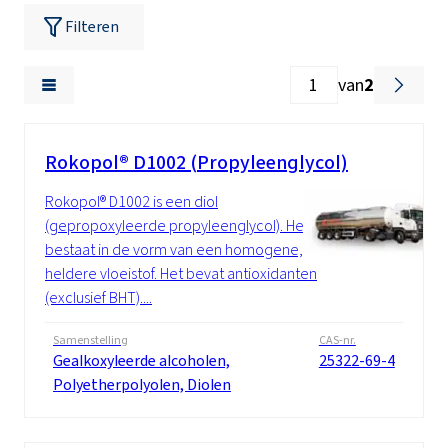
Filteren
van
2
Rokopol® D1002 (Propyleenglycol)
Rokopol® D1002 is een diol
(gepropoxyleerde propyleenglycol). Het
bestaat in de vorm van een homogene,
heldere vloeistof. Het bevat antioxidanten
(exclusief BHT)....
Samenstelling
CAS-nr.
Gealkoxyleerde alcoholen,
25322-69-4
Polyetherpolyolen, Diolen