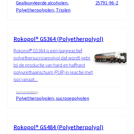
Gealkoxyleerde alcoholen,
25791-96-2
Polyetherpolyolen, Triolen
Rokopol® GS364 (Polyetherpolyol)
Rokopol® GS364 is een laagreactief
polyethersucrosepolyol dat wordt gebruikt
bij de productie van hard en halfhard
polyurethaanschuim (PUR) in reactie met
isocyanaat....
Samenstelling
Polyetherpolyolen, sucrosepolyolen
Rokopol® GS484 (Polyetherpolyol)