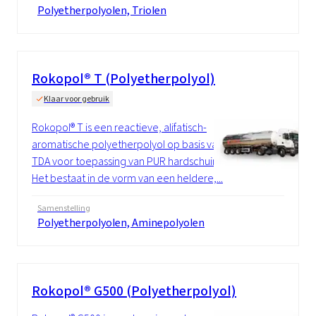
Polyetherpolyolen, Triolen
Rokopol® T (Polyetherpolyol)
Klaar voor gebruik
Rokopol® T is een reactieve, alifatisch-
aromatische polyetherpolyol op basis van
TDA voor toepassing van PUR hardschuim.
Het bestaat in de vorm van een heldere,...
Samenstelling
Polyetherpolyolen, Aminepolyolen
Rokopol® G500 (Polyetherpolyol)