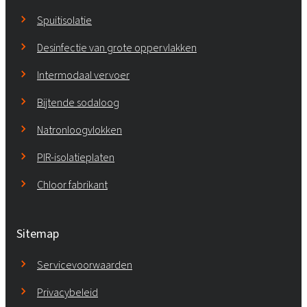
Spuitisolatie
Desinfectie van grote oppervlakken
Intermodaal vervoer
Bijtende sodaloog
Natronloogvlokken
PIR-isolatieplaten
Chloor fabrikant
Sitemap
Servicevoorwaarden
Privacybeleid