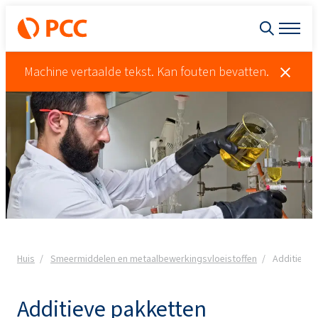
Machine vertaalde tekst. Kan fouten bevatten.
Huis
Smeermiddelen en metaalbewerkingsvloeistoffen
Additieve 
Additieve pakketten