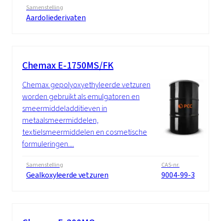
Samenstelling
Aardoliederivaten
Chemax E-1750MS/FK
Chemax gepolyoxyethyleerde vetzuren
worden gebruikt als emulgatoren en
smeermiddeladditieven in
metaalsmeermiddelen,
textielsmeermiddelen en cosmetische
formuleringen....
Samenstelling
CAS-nr.
Gealkoxyleerde vetzuren
9004-99-3