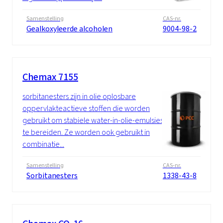
Samenstelling
CAS-nr.
Gealkoxyleerde alcoholen
9004-98-2
Chemax 7155
sorbitanesters zijn in olie oplosbare
oppervlakteactieve stoffen die worden
gebruikt om stabiele water-in-olie-emulsies
te bereiden. Ze worden ook gebruikt in
combinatie...
Samenstelling
CAS-nr.
Sorbitanesters
1338-43-8