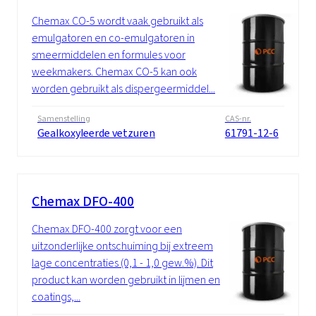
Chemax CO-5 wordt vaak gebruikt als
emulgatoren en co-emulgatoren in
smeermiddelen en formules voor
weekmakers. Chemax CO-5 kan ook
worden gebruikt als dispergeermiddel...
Samenstelling
CAS-nr.
Gealkoxyleerde vetzuren
61791-12-6
Chemax DFO-400
Chemax DFO-400 zorgt voor een
uitzonderlijke ontschuiming bij extreem
lage concentraties (0,1 - 1,0 gew.%). Dit
product kan worden gebruikt in lijmen en
coatings,...