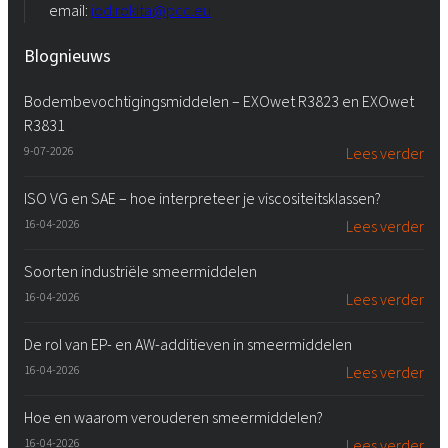
email:
iod.rokita@pcc.eu
Blognieuws
Bodembevochtigingsmiddelen – EXOwet R3823 en EXOwet
R3831
9-07-2026
Lees verder
ISO VG en SAE – hoe interpreteer je viscositeitsklassen?
16-04-2026
Lees verder
Soorten industriële smeermiddelen
16-04-2026
Lees verder
De rol van EP- en AW-additieven in smeermiddelen
16-04-2026
Lees verder
Hoe en waarom verouderen smeermiddelen?
16-04-2026
Lees verder