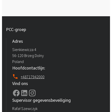
PCC-groep
Adres
Sienkiewicza 4
56-120 Brzeg Dolny
Poland
Hoofdcontactlijn:
+48717942000
Vind ons
Supervisor gegevensbeveiliging
Rafał Szewczyk