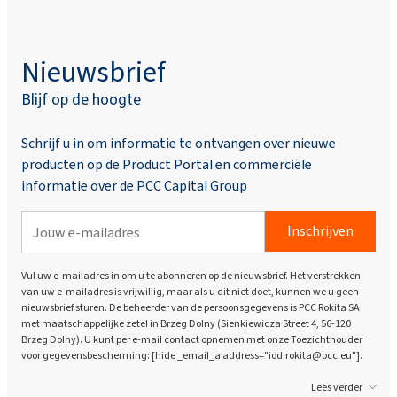
Nieuwsbrief
Blijf op de hoogte
Schrijf u in om informatie te ontvangen over nieuwe
producten op de Product Portal en commerciële
informatie over de PCC Capital Group
Inschrijven
Vul uw e-mailadres in om u te abonneren op de nieuwsbrief. Het verstrekken
van uw e-mailadres is vrijwillig, maar als u dit niet doet, kunnen we u geen
nieuwsbrief sturen. De beheerder van de persoonsgegevens is PCC Rokita SA
met maatschappelijke zetel in Brzeg Dolny (Sienkiewicza Street 4, 56-120
Brzeg Dolny). U kunt per e-mail contact opnemen met onze Toezichthouder
voor gegevensbescherming: [hide _email_a address="iod.rokita@pcc.eu"].
Lees verder