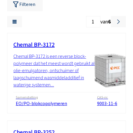
Filteren
van
6
Chemal BP-3172
Chemal BP-3172 is een reverse block-
polymeer dat het meest wordt gebruikt als
olie-emulgatoren, ontschuimer of
laagschuimend wasmiddeladditief in
waterige systemen....
Samenstelling
CAS-nr.
EO/PO-blokcopolymeren
9003-11-6
Chemal BP-3252