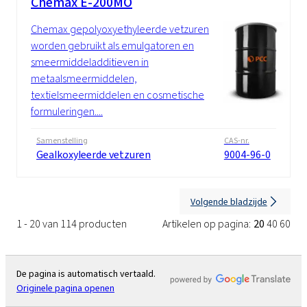
Chemax E-200MO
Chemax gepolyoxyethyleerde vetzuren
worden gebruikt als emulgatoren en
smeermiddeladditieven in
metaalsmeermiddelen,
textielsmeermiddelen en cosmetische
formuleringen....
Samenstelling
CAS-nr.
Gealkoxyleerde vetzuren
9004-96-0
Volgende bladzijde
1 - 20 van 114 producten
Artikelen op pagina:
20
40
60
De pagina is automatisch vertaald.
Originele pagina openen