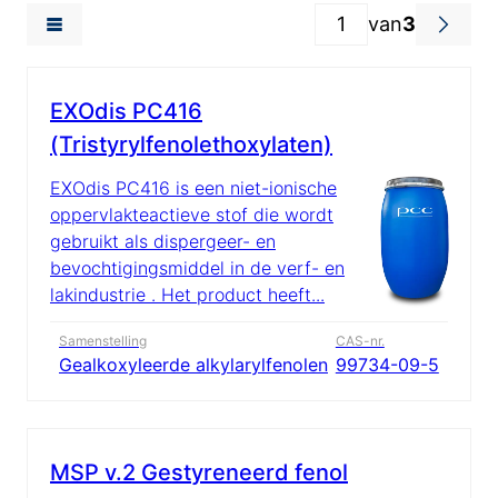
van
3
EXOdis PC416
(Tristyrylfenolethoxylaten)
EXOdis PC416 is een niet-ionische
oppervlakteactieve stof die wordt
gebruikt als dispergeer- en
bevochtigingsmiddel in de verf- en
lakindustrie . Het product heeft...
Samenstelling
CAS-nr.
Gealkoxyleerde alkylarylfenolen
99734-09-5
MSP v.2 Gestyreneerd fenol