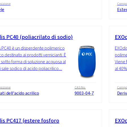
sizione
Compo
ele
Ester
s PC40 (poliacrilato di sodio)
EXOd
 PC40 è un disperdente polimerico
EXOdis
o destinato ai prodotti vernicianti. È
polime
o sotto forma di soluzione acquosa al
Viene 
sale sodico di acido poliacrilico....
al 40%
sizione
CAS No.
Compo
ati dell'acido acrilico
9003-04-7
Deriv
is PC417 (estere fosforo
EXOd