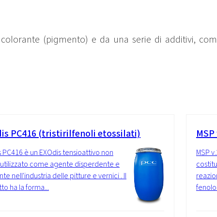
colorante (pigmento) e da una serie di additivi, come
s PC416 (tristirilfenoli etossilati)
MSP 
 PC416 è un EXOdis tensioattivo non
MSP v.
 utilizzato come agente disperdente e
costit
e nell'industria delle pitture e vernici . Il
reazio
to ha la forma...
fenolo