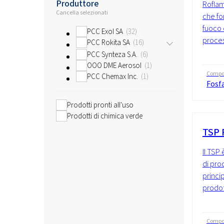
Produttore
Roflam
Cancella selezionati
che fo
fuoco 
PCC Exol SA
32
proces
PCC Rokita SA
16
PCC Synteza S.A.
6
OOO DME Aerosol
1
Compo
PCC Chemax Inc.
1
Fosf
Prodotti pronti all'uso
Prodotti di chimica verde
TSP 
Il TSP 
di pro
princip
prodott
Compo