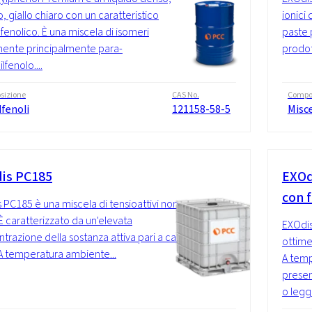
o, giallo chiaro con un caratteristico
ionici 
fenolico. È una miscela di isomeri
paste p
ente principalmente para-
prodot
fenolo....
sizione
CAS No.
Compo
lfenoli
121158-58-5
Misc
is PC185
EXOd
con f
 PC185 è una miscela di tensioattivi non
 È caratterizzato da un'elevata
EXOdis
trazione della sostanza attiva pari a ca.
ottime
A temperatura ambiente...
A temp
presen
o legg