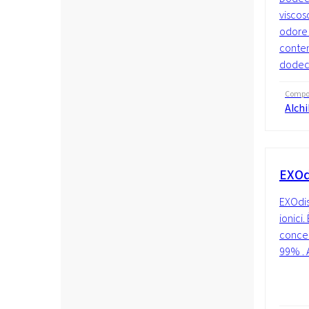
viscos
odore 
conten
dodecil
Compo
Alchi
EXOd
EXOdis
ionici.
concen
99% . 