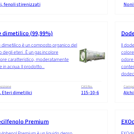
i, fenoli stirenizzati
Nonil
e dimetilico (99,99%)
Dode
e dimetilico è un composto organico del
Il dod
 degli eteri . È un gas incolore
colore
dore caratteristico, moderatamente
odore 
e in acqua. Il prodotto...
conten
dodecil
sizione
CAS No.
Compo
, Eteri dimetilici
115-10-6
Alchi
cilfenolo Premium
EXOd
lphenol Premium è un liquido denso,
EXOdis