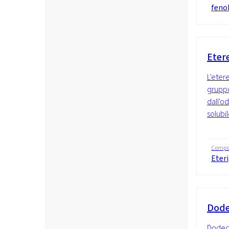
fenol
Eter
L'eter
gruppo
dall'o
solubil
Compo
Eteri
Dode
Dodecy