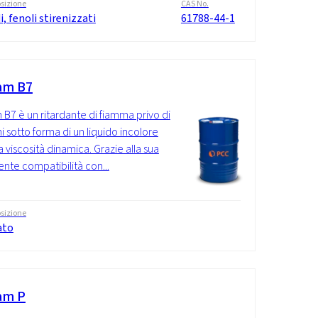
sizione
CAS No.
i, fenoli stirenizzati
61788-44-1
am B7
 B7 è un ritardante di fiamma privo di
i sotto forma di un liquido incolore
a viscosità dinamica. Grazie alla sua
ente compatibilità con...
sizione
ato
am P