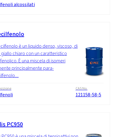
fenoli alcossilati
cilfenolo
ecilfenolo è un liquido denso, viscoso, di
 giallo chiaro con un caratteristico
fenolico. È una miscela di isomeri
ente principalmente para-
fenolo....
sizione
CAS No.
lfenoli
121158-58-5
is PC950
 PC950 è una miscela di tensioattivi non