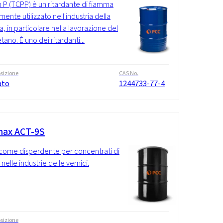
 P (TCPP) è un ritardante di fiamma
ente utilizzato nell'industria della
a, in particolare nella lavorazione del
tano. È uno dei ritardanti...
sizione
CAS No.
ato
1244733-77-4
ax ACT-9S
come disperdente per concentrati di
nelle industrie delle vernici.
sizione