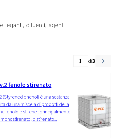
 leganti, diluenti, agenti
di
3
v.2 fenolo stirenato
2 (Styrened phenol) è una sostanza
uita da una miscela di prodotti della
ne fenolo e stirene : principalmente
 monostirenato, distirenato...