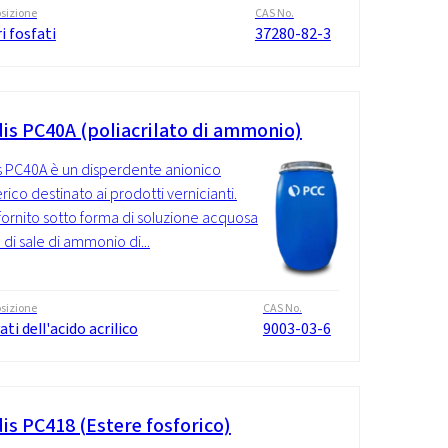
sizione
CAS No.
i fosfati
37280-82-3
is PC40A (poliacrilato di ammonio)
 PC40A è un disperdente anionico
rico destinato ai prodotti vernicianti.
fornito sotto forma di soluzione acquosa
 di sale di ammonio di...
sizione
CAS No.
ati dell'acido acrilico
9003-03-6
is PC418 (Estere fosforico)