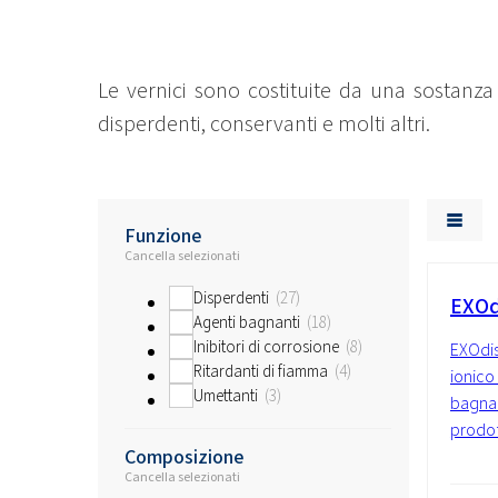
Le vernici sono costituite da una sostanza 
disperdenti, conservanti e molti altri.
Funzione
Cancella selezionati
Disperdenti
27
EXOdi
Agenti bagnanti
18
Inibitori di corrosione
8
EXOdis
Ritardanti di fiamma
4
ionico
Umettanti
3
bagnant
prodot
Composizione
Cancella selezionati