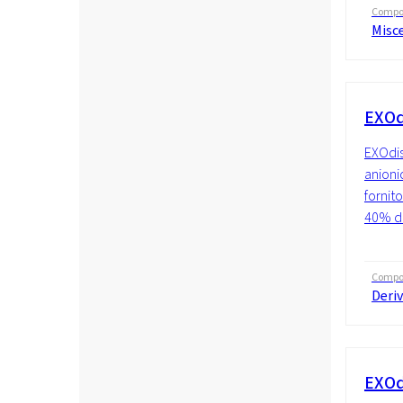
Compo
Misc
EXOdi
EXOdis
anionic
fornit
40% di 
Compo
Deriv
EXOd