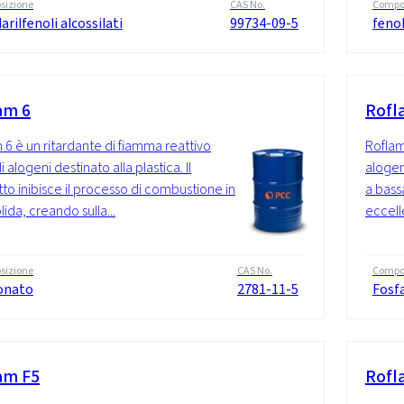
sizione
CAS No.
Compo
larilfenoli alcossilati
99734-09-5
fenol
am 6
Rofl
 6 è un ritardante di fiamma reattivo
Roflam
i alogeni destinato alla plastica. Il
alogen
to inibisce il processo di combustione in
a bass
lida, creando sulla...
eccell
sizione
CAS No.
Compo
onato
2781-11-5
Fosf
am F5
Rofl