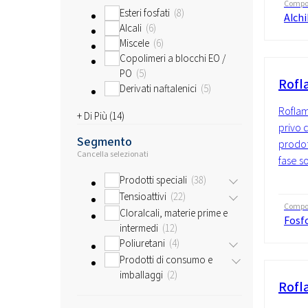
Compo
Esteri fosfati
8
Alchi
Alcali
6
Miscele
6
Copolimeri a blocchi EO /
PO
5
Rofl
Derivati naftalenici
5
Roflam
+ Di Più (
14
)
privo d
Segmento
prodot
Cancella selezionati
fase so
Prodotti speciali
38
Tensioattivi
22
Compo
Cloralcali, materie prime e
Fosf
intermedi
12
Poliuretani
4
Prodotti di consumo e
imballaggi
2
Rofl