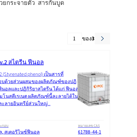
ช่วยกระจายตัว สารกันบูด
ของ
3
v.2 สไตรีน ฟีนอล
2 (Styrenated phenol) เป็นสารที่
บด้วยส่วนผสมของผลิตภัณฑ์ของปฏิ
ฟีนอลและปฏิกิริยาสไตรีน ได้แก่ ฟีนอล
มโนสตีเรเนต ผลิตภัณฑ์นี้ละลายได้ใน
ะลายอินทรีย์ส่วนใหญ่...
ระกอบ
หมายเลข CAS
ล, สเตอริไนซ์ฟีนอล
61788-44-1