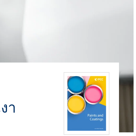
Roflex T70L (สารพลาสติไซเซอร์และสาร
หน่วงไฟ)
น้ำยาล้างจานและโลชั่น
กรดไฮโดรคลอริก
และอะคู
สารเติมแต่งคอนกรีตและมอร์
ตาร์
วัตถุดิบสำหรับเจลโพลียูรีเทน
ROKAmer 2000
กรดโมโนคลอโรอะซิติก
ROSULfan®E (โซเดียม 2-เอทิลเฮกซิล
ซัลเฟต)
ผลิตภัณฑ์เครื่องล้างจาน
น้ำมันละหุ่ง PEG-40
ROKAnol®GA8 (แอลกอฮอล์ C10, เอทอกซิ
เตตระเอทอกซีไซเลน
เลต)
แผงแซนวิช
โคโค-เบทาอีน
องครัว
น้ำยาทำความสะอาดห้องน้ำ
Deceth-5
ะกอบ
เงา
ผงซักฟอกสำหรับเครื่องล้าง
จาน