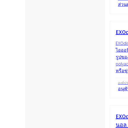
ส่วน
EXOd
EXOdi
ไอออน
รูปขอ
polya
หรือขุ
องค์ป
อนุพ
EXOd
นอล 