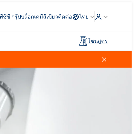
พีซีซี กรุ๊ป
บล็อก
เคมีสีเขียว
ติดต่อ
ไทย
โซนสูตร
Crossin® ฮาร์ด 40
่วางแขน
 API
รจุภัณฑ์
ตัวสะสม
ฉนวนสายไฟและสายเคเบิล
รถบรรทุกห้องเย็น
กาวสำหรับพื้นผิวกีฬาและ
อุตสาหกรรมโลหการ
ไม้เทียม
พรีโพลีเมอร์
นันทนาการ
การดูแลผู้ชาย
น้ำยาทำความสะอาดห้องครัว
สารลดแรงตึงผิวประจุบวก
วัตถุดิบและตัวกลาง
ยาง
สีและสารเคลือบ
ตัวแทนล้างไขมัน
ปุ๋ยทางใบ
Ekoprodur®S0330
Rostabil TTDP-V (สารปรับเสถียรภาพ
EXOdis PC800 - สารกระจายตัวและสาร
พลาสเตอร์บอร์ดและสารเติม
กระบวนการเฉพาะทาง)
ทำให้เปียกอเนกประสงค์
Ekoprodur®S10-HP
แต่งยิปซั่ม
กาวและไพรเมอร์สำหรับแผง
น้ำหอม
แซนวิช