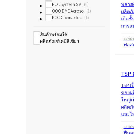
พลาสต
PCC Synteza S.A.
6
OOO DME Aerosol
1
ผลิตภ
PCC Chemax Inc.
1
เกิดชั
การแพ
สินค้าพร้อมใช้
องค์ป
ผลิตภัณฑ์เคมีสีเขียว
ฟอส
TSP 
TSP เ
ของผล
ใหญ่เ
ผลิตภ
และไม
องค์ป
ฟีนอ