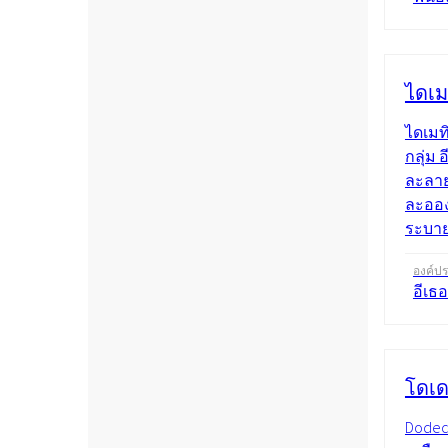
ไดเมท
ไดเมท
กลุ่ม 
ละลาย
ละอองล
ระบาย
องค์ป
อีเธอ
โดเด
Dodec