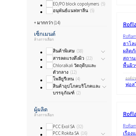
EO/PO block copolymers
5
อนุพันธ์แนฟทาลีน
5
+ มากกว่า (
14
)
Rofl
เซ็กเมนต์
Rofla
ล้างการเลือก
ฮาโลเ
ผลิตภ
สินค้าพิเศษ
38
สถานะ
สารลดแรงตึงผิว
22
พื้นผิว
Chloralkali วัตถุดิบและ
ตัวกลาง
12
โพลียูรีเทน
4
องค์ป
ฟอส
สินค้าอุปโภคบริโภคและ
บรรจุภัณฑ์
2
ผู้ผลิต
Rofl
ล้างการเลือก
Rofla
PCC Exol SA
32
เรือง
PCC Rokita SA
16