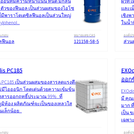
งอ่อนที่มีความหนาแน่น หนืด มีกลิ่น
ผิวที่
ตัวของฟีนอล เป็นส่วนผสมของไอโซ
และเม
ที่มีพาราโดเดซิลฟีนอลเป็นส่วนใหญ่
เชิงพ
lphenol...
ในน้ำท
ระกอบ
หมายเลข CAS
องค์ป
ิลฟีนอล
121158-58-5
ส่วน
is PC185
EXOd
ออกซ
s PC185 เป็นส่วนผสมของสารลดแรงตึง
ไม่มีไอออนิก โดดเด่นด้วยความเข้มข้น
EXOdi
งสารออกฤทธิ์ประมาณ 99% . ที่
มี คุ
ูมิห้อง ผลิตภัณฑ์จะเป็นของเหลวใส
มาก ท
นเล็กน้อย...
เป็น ข
เฉพาะต
ระกอบ
องค์ป