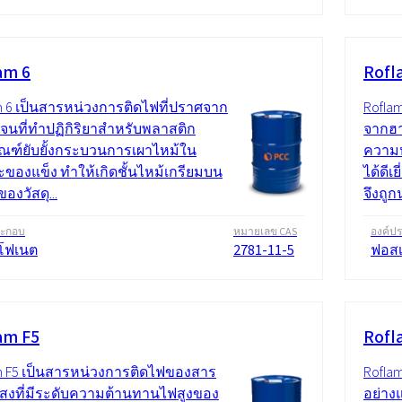
am 6
Rofl
m 6 เป็นสารหน่วงการติดไฟที่ปราศจาก
Rofla
จนที่ทำปฏิกิริยาสำหรับพลาสติก
จากฮา
ัณฑ์ยับยั้งกระบวนการเผาไหม้ใน
ความห
ของแข็ง ทำให้เกิดชั้นไหม้เกรียมบน
ได้ดีเ
ของวัสดุ...
จึงถู
ระกอบ
หมายเลข CAS
องค์ป
โฟเนต
2781-11-5
ฟอส
am F5
Rofl
m F5 เป็นสารหน่วงการติดไฟของสาร
Roflam
แสงที่มีระดับความต้านทานไฟสูงของ
อย่าง