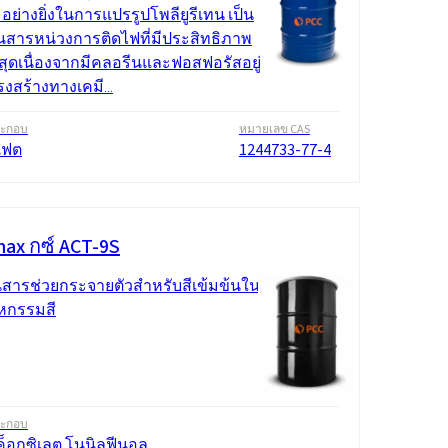
อย่างยิ่งในการแปรรูปโพลียูรีเทน เป็น
ในสารหน่วงการติดไฟที่มีประสิทธิภาพ
่สุดเนื่องจากมีคลอรีนและฟอสฟอรัสอยู่
งสร้างทางเคมี...
ระกอบ
หมายเลข CAS
เฟต
1244733-77-4
ax กซ์ ACT-9S
็นสารช่วยกระจายตัวสำหรับสีเข้มข้นใน
หกรรมสี
ระกอบ
็อกซิเลต โนนิลฟีนอล