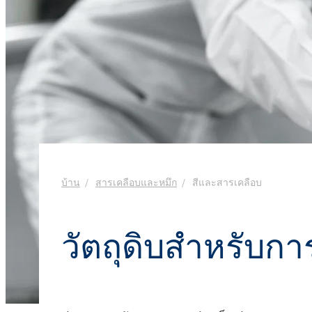
งานโลหะ
Ekoprodur® S11E-MAX
สารเคมี
ROKwinol 80 (Polysorb
น้ำยาล้างห้องน้ำ
น้ำยาเช็ดกระจก
พลังงานและทรัพยากร
สารกระตุ้นชีวภาพ
คลอร์อัลคาไล
พลาสติกและยาง
คลอรีน
พุกเคมี
สุขอนามัยที่ใกล้ชิด
กาวโฟมรีบอนด์
ยา
ROKAcet R40 (PEG-40 C
น้ำด่างโซดาไฟ
ROKAnol®LP3943 (แอลก
สารเคลือบและหมึก
ทอกซิเลตโพรพอกซิเล
น้ำยาปรับผ้านุ่มและคอนเดนเสท
คลอโรไซเลน
สิ่งทอและหนัง
น้ำมันละหุ่ง PEG-26
ซิลิคอนเตตระคลอไรด์
ROKAnol®NL6
สารเติมแต่งแอสฟัลต์
สเปรย์ฉนวนกันความร้อน
อิเล็กทรอนิกส์และการ
Polysorbate 20
ใช้ทางเทคนิค
การทำความสะอาดแล
อุตสาหกรรมอาหาร
บ้าน
สารเคลือบและหมึก
สีและสารเคลือบ
ไม้
PEG-4
อุตสาหกรรมอิเล็กทรอนิกส์และไฟฟ้า
น้ำยาซักผ้าและเจล
แผ่นฉนวน
วัตถุดิบสำหรับก
อุตสาหกรรมเฟอร์นิเจอร์
เคมีเกษตร
น้ำยาทำความสะอาด
อเนกประสงค์
เยื่อกระดาษและกระดาษ