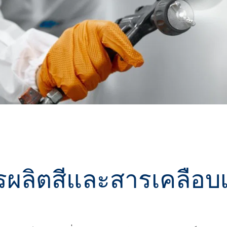
ate 80)
POLIkol 4000 เม็ด (PEG-90)
น้ำยาล้างห้องน้ำ
สารเสริมฤทธิ์
โซเดียมไฮโปคลอไรต์
ระบบฉนวน PU
ระบบสเปรย์ความร้อน
เครื่องสำอางทำความสะอาด
สติก
ความสบายและการออกแบบ
ซีลแลนท์
ผิวกาย
ตามหลักสรีรศาสตร์
astor Oil)
ROKAnol ID7 (Isodeceth-7)
โซดาไฟเกล็ด
อฮอล์, C12-15, เอ
ROKAnol®LP3135 (โพลีออกซีอัลคิลีนไกลคอ
ต)
ลอีเทอร์)
สินค้าเอนกประสงค์
น้ำมันละหุ่ง PEG-11
ไตรคลอโรไซเลน
C9-11 ปาเรธ-8
อุตสาหกรรมไม้
เครื่องปั้นดินเผา
ประยุกต์
โพลียูเรีย
สารเติมแต่ง
Sorbitan Oleate
ะดูแล
น้ำยาทำความสะอาดพื้นผิว
น้ำยาทำความสะอาดห้
แข็ง
PEG-12
แอปพลิเคชั่นอื่นๆ
โอซีเอฟ (โฟมส่วนปร
ารผลิตสีและสารเคลือบ
เดียว)
น้ำยาล้างจานสำหรับมือ
ผงซักฟอก