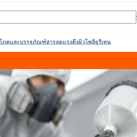
ริโภคและบรรจุภัณฑ์
สารลดแรงตึงผิว
โพลียูรีเทน
rossin® 450
Crossin® ฮาร์ด 36
อุโมงค์
ตกาว
ะ
ิกส์
กาวก่อสร้าง
ตัวกรอง
วัตถุดิบสำหรับสารดับเพลิง
การกันซึม
สินค้าพร้อมใช้
การบำบัดน้ำและน้ำเสีย
ตัวทำละลายทางเภสัชกรรม
อุตสาหกรรมสิ่งทอ
ผลิตภัณฑ์ทำความสะอาด
อุตสาหกรรมเครื่องทำความ
หนังเทียม
ฉนวนท่อในท่อ
ที่นั่ง พนักพิงศีรษะ ที
สารทำให้เกิดฟอง
กาวติดไม้
แพ็คเกจเสริม
อุตสาหกรรมเชื้อเพลิง
วัตถุดิบสำหรับการผลิต
สารเติมแต่งสำหรับบร
แบตเตอรี่ Li-Ion และ
เฟอร์นิเจอร์ตกแต่ง
Crossin® แอทติก ซอฟท์
ระบบโพลิยูรีเทน
สารหน่วงไฟ
สำหรับติดตั้งในอุตสาหกรรม
เย็นและเครื่องใช้ในครัวเรือน
อาหาร
รวมถึงประเภทย่อย
การดูแลผิว
การดูแลผิวหน้า
ุลบ
ผลิตภัณฑ์ทำความสะอาดและดูแล
สารลดแรงตึงผิวแอมโฟเทอริก
คลอโรไซเลน
การทำความสะอาดและดูแลรถยนต์
พลาสติก
สารกระจายตัวและเรซิน
การหว่านปุ๋ย
อาหาร
เฟอร์นิเจอร์
สารฟอกขาว
Ekoprodur®S0310/E
่องมือค้นหาหมายเลข CAS
ไฟฟอสฟอรัสที่ปราศ
Roflex T45 (สารพลาสติไซเซอร์และสาร
SULFOROKAnol® L430/1 - อิมัลซิไฟเออร์
น, เอทอกซิเลต)
คา, พวง
ท่อฉนวนสำเร็จรูป
แผงตัวถัง กันชน เรือนกระจก
ฝาครอบท่อ
แอปพลิเคชั่นอื่นๆ
หน่วงการติดไฟ)
ประจุลบ
Ekoprodur®S0541
กาวเม็ดยาง
กาวเสริมแรงมวลหิน
การดูแลเด็ก
การดูแลเส้นผม