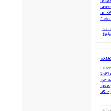
เหลือ
เฉพาะ
เมอร์
Dodecy
องค์ป
อัลค
EXOd
EXOdi
ผิวที่
สูงขอ
อุณหภ
หรือขุ่
องค์ป