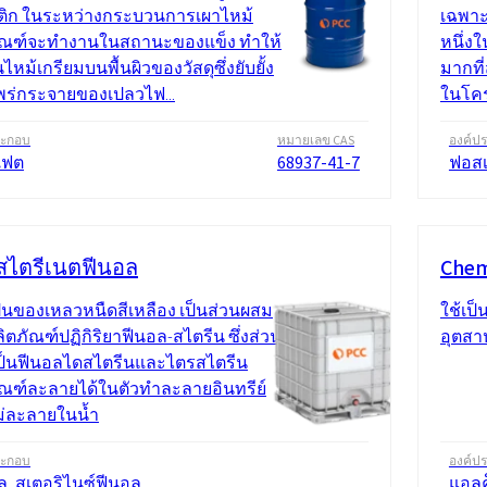
ิก ในระหว่างกระบวนการเผาไหม้
เฉพาะ
ัณฑ์จะทำงานในสถานะของแข็ง ทำให้
หนึ่ง
้นไหม้เกรียมบนพื้นผิวของวัสดุซึ่งยับยั้ง
มากที
ร่กระจายของเปลวไฟ...
ในโคร
ระกอบ
หมายเลข CAS
องค์ป
เฟต
68937-41-7
ฟอส
สไตรีเนตฟีนอล
Chem
ป็นของเหลวหนืดสีเหลือง เป็นส่วนผสม
ใช้เป
ิตภัณฑ์ปฏิกิริยาฟีนอล-สไตรีน ซึ่งส่วน
อุตสา
ป็นฟีนอลไดสไตรีนและไตรสไตรีน
ัณฑ์ละลายได้ในตัวทำละลายอินทรีย์
่ละลายในน้ำ
ระกอบ
องค์ป
ล, สเตอริไนซ์ฟีนอล
แอลค