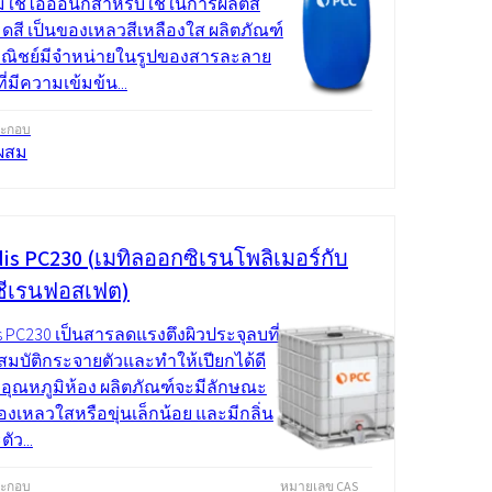
ไม่ใช่ไอออนิกสำหรับใช้ในการผลิตสี
็ดสี เป็นของเหลวสีเหลืองใส ผลิตภัณฑ์
าณิชย์มีจำหน่ายในรูปของสารละลาย
ี่มีความเข้มข้น...
ระกอบ
ผสม
is PC230 (เมทิลออกซิเรนโพลิเมอร์กับ
ีเรนฟอสเฟต)
s PC230 เป็นสารลดแรงตึงผิวประจุลบที่
ณสมบัติกระจายตัวและทำให้เปียกได้ดี
ี่อุณหภูมิห้อง ผลิตภัณฑ์จะมีลักษณะ
องเหลวใสหรือขุ่นเล็กน้อย และมีกลิ่น
ัว...
ระกอบ
หมายเลข CAS