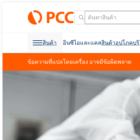
สินค้า
อินซีไอและแคส
สินค้าอุปโภคบ
วัตถุดิบเคมี
วัตถุดิบเคมี
สินค้าอุปโภคบริโภคและบรรจุภัณฑ์
สารลดแรงตึงผิว
โพลียูรีเทน
ข้อความที่แปลโดยเครื่อง อาจมีข้อผิดพลาด
การดูแลส่วนบุคคลและการดูแลบ้าน
โฟมสเปรย์เซลล์เปิด C
การก่อสร้างอาคาร
การขุดเจาะและการขุด
ฉนวนกันเสียง
การกำจัดคราบน้ำมัน
วัตถุดิบสำหรับการผลิ
วัตถุดิบสำหรับสูตร
การขุดและการขุดเจา
อุตสาหกรรมฟอกหนัง
ผลิตภัณฑ์ฆ่าเชื้อ
อุตสาหกรรมอิเล็กทรอน
ที่นอนและเบาะ
สารช่วยในการผลิต
การขนส่ง
Crossin® ฮาร์ด 50
โพลิออลโพลีเอสเตอร์
Polyether โพลิออล
การดูแลช่องปาก
สารลดแรงตึงผิวที่ไม่ใช่ไอออนิก
น้ำยาขจัดคราบผ้า
สารลดแรงตึงผิวประจ
คลอร์อัลคาไล
การทำความสะอาด I&I
บรรจุภัณฑ์
การพิมพ์
ผลิตภัณฑ์ป้องกันพืช
สบู่เหลว
การทำความสะอาดและการซักล้าง
ผลิตภัณฑ์เสริมอาหาร
สารกันฟอง
การป้องกันอัคคีภัย
Ekoprodur® 1331B2
เครื่องมือค้นหาชื่อ INCI
เครื
Roflam B7 - สารหน่วง
EXOstat 187 (กรดไขมั
กาวและวัสดุยาแนว
ห้องนักบิน, แผงบุหลัง
อุตสาหกรรมไฟฟ้า
ฉนวนโฟมสเปรย์
จากฮาโลเจน
Ekoprodur®S0331FL
มาลัย
กาวอเนกประสงค์
การดูแลสัตว์เลี้ยง
น้ำมันหล่อลื่นและของเหลวสำหรับ