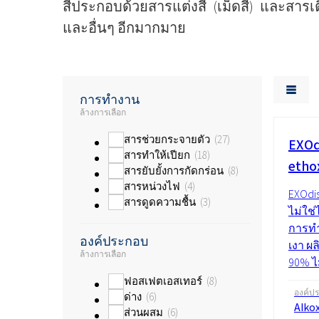
สีประกอบด้วยสารแต่งสี (เม็ดสี) และสาร
และอื่นๆ อีกมากมาย
การทำงาน
ล้างการเลือก
สารช่วยกระจายตัว
27
EXOd
สารทำให้เปียก
18
etho
สารยับยั้งการกัดกร่อน
8
สารหน่วงไฟ
4
EXOdis
สารดูดความชื้น
3
ไม่ใช
การทำ
องค์ประกอบ
เงา ผ
ล้างการเลือก
90% ไม
ฟอสเฟตเอสเทอร์
8
องค์ป
ด่าง
6
Alkox
ส่วนผสม
6