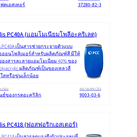
ฟตเอสเทอร์
37280-82-3
is PC40A (แอมโมเนียมโพลีอะคริเลต)
s PC40A เป็นสารช่วยกระจายตัวแบบ
ออนโพลิเมอร์สำหรับผลิตภัณฑ์สี มีให้
ปของสารละลายแอมโมเนียม 40% ของ
olyacrylic ผลิตภัณฑ์เป็นของเหลวสี
ใสหรือขุ่นเล็กน้อย
ระกอบ
หมายเลข CAS
ันธ์ของกรดอะคริลิก
9003-03-6
is PC418 (ฟอสฟอริกเอสเตอร์)
s PC418 เป็นสารลดแรงตึงผิวประจุลบที่