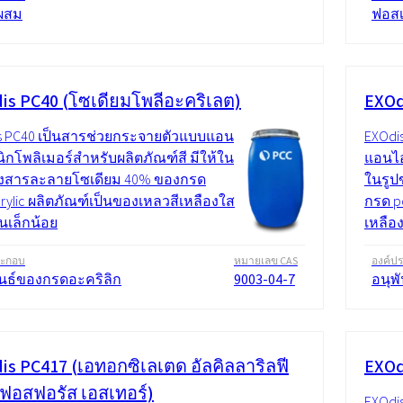
ผสม
ฟอสเ
is PC40 (โซเดียมโพลีอะคริเลต)
EXOd
s PC40 เป็นสารช่วยกระจายตัวแบบแอน
EXOdi
ิกโพลิเมอร์สำหรับผลิตภัณฑ์สี มีให้ใน
แอนไอ
งสารละลายโซเดียม 40% ของกรด
ในรู
crylic ผลิตภัณฑ์เป็นของเหลวสีเหลืองใส
กรด p
่นเล็กน้อย
เหลือง
ระกอบ
หมายเลข CAS
องค์ป
ันธ์ของกรดอะคริลิก
9003-04-7
อนุพ
is PC417 (เอทอกซิเลเตด อัลคิลลาริลฟี
EXOd
ฟอสฟอรัส เอสเทอร์)
EXOdi