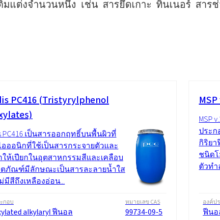
เติมแต่งจำนวนหนึ่ง เช่น สารยึดเกาะ ทินเนอร์ สาร
is PC416 (Tristyrylphenol
MSP 
xylates)
MSP v.
ประกอ
 PC416 เป็นสารออกฤทธิ์บนพื้นผิวที่
กิริยา
่ไอออนิกที่ใช้เป็นสารกระจายตัวและ
ชนิดโ
ให้เปียกในอุตสาหกรรมสีและเคลือบ
ตัวทำล
ลิตภัณฑ์มีลักษณะเป็นสารละลายน้ำใส
่มีสีถึงเหลืองอ่อน...
ระกอบ
หมายเลข CAS
องค์ป
ylated alkylaryl ฟีนอล
99734-09-5
ฟีนอ