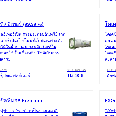
ิล อีเทอร์ (99.99 %)
โดเด
ิลอีเทอร์เป็น สารประกอบอินทรีย์ จาก
โดเดซ
อีเทอร์ เป็นก๊าซไม่มีสีมีกลิ่นเฉพาะตัว
อ่อน 
ได้ในน้ำปานกลาง ผลิตภัณฑ์ใน
โซเมอ
อยใช้เป็นเชื้อเพลิง (ปัจจัยในการ
โดเดซ
สาร)...
ละลาย
ระกอบ
หมายเลข CAS
องค์ป
ร์, ไดเมทิลอีเทอร์
115-10-6
อัลค
ซิลฟีนอล Premium
EXOd
ylphenol Premium เป็นของเหลวสี
EXOdi