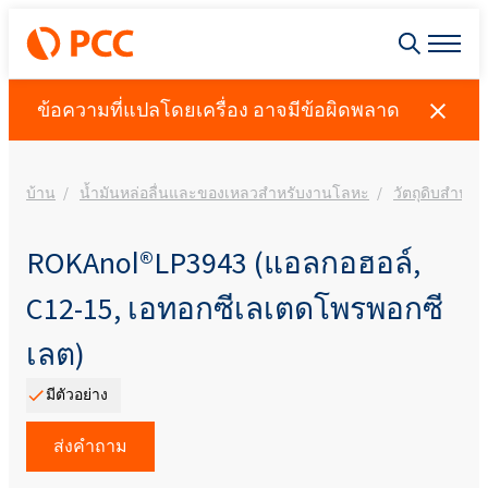
ข้อความที่แปลโดยเครื่อง อาจมีข้อผิดพลาด
บ้าน
น้ำมันหล่อลื่นและของเหลวสำหรับงานโลหะ
วัตถุดิบสำหรั
ROKAnol®LP3943 (แอลกอฮอล์,
C12-15, เอทอกซีเลเตดโพรพอกซี
เลต)
มีตัวอย่าง
ส่งคำถาม