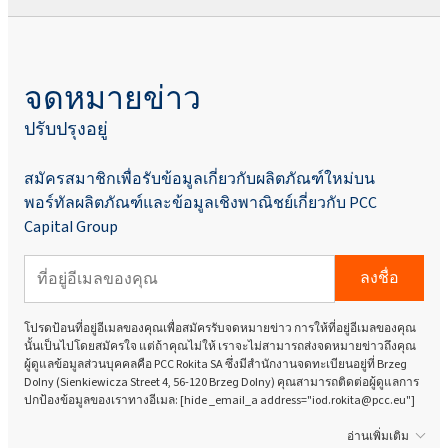
จดหมายข่าว
ปรับปรุงอยู่
สมัครสมาชิกเพื่อรับข้อมูลเกี่ยวกับผลิตภัณฑ์ใหม่บน
พอร์ทัลผลิตภัณฑ์และข้อมูลเชิงพาณิชย์เกี่ยวกับ PCC
Capital Group
ลงชื่อ
โปรดป้อนที่อยู่อีเมลของคุณเพื่อสมัครรับจดหมายข่าว การให้ที่อยู่อีเมลของคุณ
นั้นเป็นไปโดยสมัครใจ แต่ถ้าคุณไม่ให้ เราจะไม่สามารถส่งจดหมายข่าวถึงคุณ
ผู้ดูแลข้อมูลส่วนบุคคลคือ PCC Rokita SA ซึ่งมีสำนักงานจดทะเบียนอยู่ที่ Brzeg
Dolny (Sienkiewicza Street 4, 56-120 Brzeg Dolny) คุณสามารถติดต่อผู้ดูแลการ
ปกป้องข้อมูลของเราทางอีเมล: [hide _email_a address="iod.rokita@pcc.eu"]
อ่านเพิ่มเติม