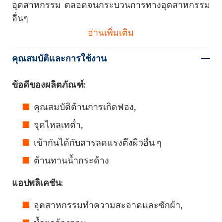
อุตสาหกรรม ตลอดจนกระบวนการทางอุตสาหกรรม
อื่นๆ
อ่านเพิ่มเติม
คุณสมบัติและการใช้งาน
ข้อดีของผลิตภัณฑ์:
คุณสมบัติต้านการเกิดฟอง,
จุดไหลเทต่ำ,
เข้ากันได้กับสารลดแรงตึงผิวอื่น ๆ
ต้านทานน้ำกระด้าง
แอปพลิเคชัน:
อุตสาหกรรมทำความสะอาดและซักผ้า,