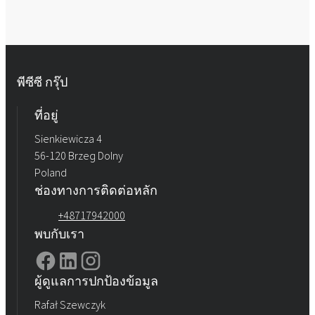
พีซีซี กรุ๊ป
ที่อยู่
Sienkiewicza 4
56-120 Brzeg Dolny
Poland
ช่องทางการติดต่อหลัก
+48717942000
พบกับเรา
ผู้ดูแลการปกป้องข้อมูล
Rafał Szewczyk