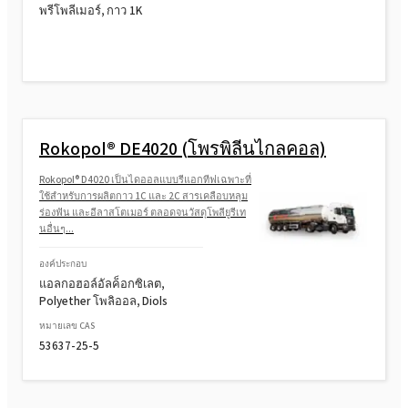
พรีโพลีเมอร์, กาว 1K
Rokopol® DE4020 (โพรพิลีนไกลคอล)
Rokopol® D4020 เป็นไดออลแบบรีแอกทีฟเฉพาะที่
ใช้สำหรับการผลิตกาว 1C และ 2C สารเคลือบหลุม
ร่องฟัน และอีลาสโตเมอร์ ตลอดจนวัสดุโพลียูรีเท
นอื่นๆ...
องค์ประกอบ
แอลกอฮอล์อัลค็อกซิเลต,
Polyether โพลิออล, Diols
หมายเลข CAS
53637-25-5