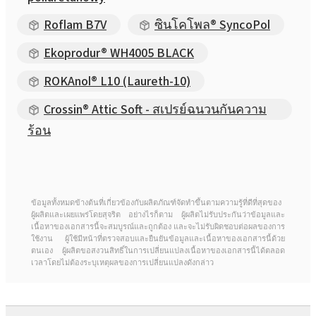
Roflam B7V
ซินโคโพล® SyncoPol
Ekoprodur® WH4005 BLACK
ROKAnol® L10 (Laureth-10)
Crossin® Attic Soft - สเปรย์ฉนวนกันความ
ร้อน
ข้อมูลทั้งหมดข้างต้นที่เกี่ยวข้องกับผลิตภัณฑ์จัดทำขึ้นตามความรู้ที่ดีที่สุดของ
ผู้ผลิตและเผยแพร่โดยสุจริต อย่างไรก็ตาม ผู้ผลิตไม่รับประกันว่าข้อมูลและ
เนื้อหาของเอกสารนี้จะสมบูรณ์และถูกต้อง และจะไม่รับผิดชอบต่อผลของการ
ใช้งาน ผู้ใช้มีหน้าที่ตรวจสอบและยืนยันข้อมูลและเนื้อหาของเอกสารนี้ด้วย
ตนเอง ผู้ผลิตขอสงวนสิทธิ์ในการเปลี่ยนแปลงเนื้อหาของเอกสารนี้ได้ตลอด
เวลาโดยไม่ต้องระบุเหตุผลของการเปลี่ยนแปลงดังกล่าว