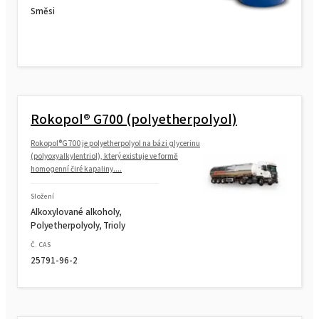
Směsi
Rokopol® G700 (polyetherpolyol)
Rokopol®G700 je polyetherpolyol na bázi glycerinu
(polyoxyalkylentriol), který existuje ve formě
homogenní čiré kapaliny....
Složení
Alkoxylované alkoholy,
Polyetherpolyoly, Trioly
Č. CAS
25791-96-2