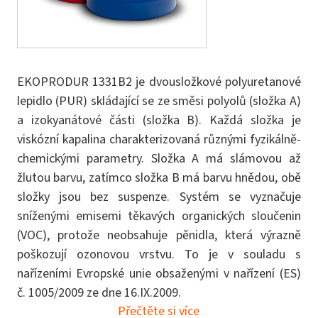
EKOPRODUR 1331B2 je dvousložkové polyuretanové
lepidlo (PUR) skládající se ze směsi polyolů (složka A)
a izokyanátové části (složka B). Každá složka je
viskózní kapalina charakterizovaná různými fyzikálně-
chemickými parametry. Složka A má slámovou až
žlutou barvu, zatímco složka B má barvu hnědou, obě
složky jsou bez suspenze. Systém se vyznačuje
sníženými emisemi těkavých organických sloučenin
(VOC), protože neobsahuje pěnidla, která výrazně
poškozují ozonovou vrstvu. To je v souladu s
nařízeními Evropské unie obsaženými v nařízení (ES)
č. 1005/2009 ze dne 16.IX.2009.
Přečtěte si více