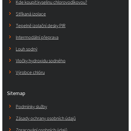
Kde koupit kyselinu chlorovodíkovou?
Stříkaná izolace
Tepelně izolační desky PIR
Intermodální přeprava
Louh sodný
Vločky hydroxidu sodného
Výrobce chlóru
Sitemap
Podmínky služby
Zásady ochrany osobních údajů
Zpracování osobních údajů