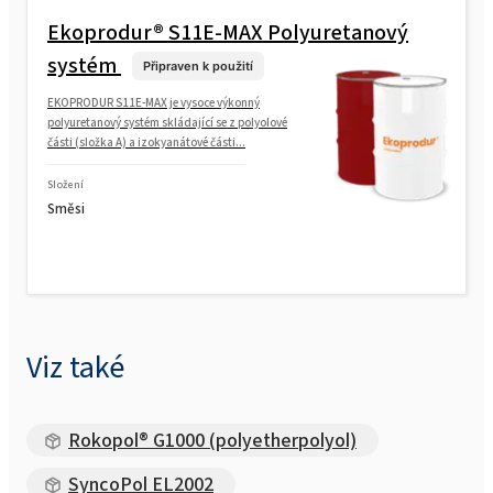
Ekoprodur® S11E-MAX Polyuretanový
systém
Připraven k použití
EKOPRODUR S11E-MAX je vysoce výkonný
polyuretanový systém skládající se z polyolové
části (složka A) a izokyanátové části...
Složení
Směsi
Viz také
Rokopol® G1000 (polyetherpolyol)
SyncoPol EL2002