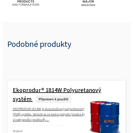
Podobné produkty
Ekoprodur® 1814W Polyuretanový
systém
Připraven k použití
EKOPRODUR 1814W je dvousložkový polyuretanový
(PUR) systém. Skládá se ze směsi polyolů (složka A)
a isokyanátu (složka B)....
Složení