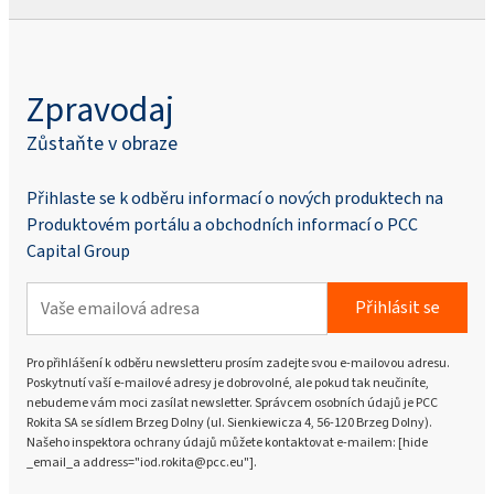
Zpravodaj
Zůstaňte v obraze
Přihlaste se k odběru informací o nových produktech na
Produktovém portálu a obchodních informací o PCC
Capital Group
Přihlásit se
Pro přihlášení k odběru newsletteru prosím zadejte svou e-mailovou adresu.
Poskytnutí vaší e-mailové adresy je dobrovolné, ale pokud tak neučiníte,
nebudeme vám moci zasílat newsletter. Správcem osobních údajů je PCC
Rokita SA se sídlem Brzeg Dolny (ul. Sienkiewicza 4, 56-120 Brzeg Dolny).
Našeho inspektora ochrany údajů můžete kontaktovat e-mailem: [hide
_email_a address="iod.rokita@pcc.eu"].