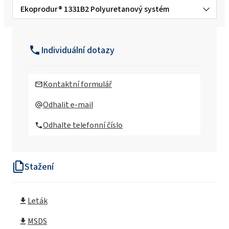
Ekoprodur® 1331B2 Polyuretanový systém
Ekoprodur®3050 W B2 Polyuretanový
systém
Individuální dotazy
Ekoprodur®FC H004 Polyuretanový systém
Kontaktní formulář
Ekoprodur®FC H004-S Polyuretanový
Odhalit e-mail
systém
Odhalte telefonní číslo
Ekoprodur®OP2/S Polyuretanový systém
Stažení
Ekoprodur®S0310/E Polyuretanový systém
Leták
Ekoprodur® 0612B2 Polyuretanový systém
MSDS