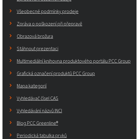
Všeobecné podmínky prodeje
Zpráva o poškození při přepravě
Obrazová brožura
Stáhnout prezentaci
Multimediální knihovna produktového portálu PCC Group
Grafická označení produktů PCC Group
Mapa kategorií
Vyhledávač čísel CAS
Vyhledávání názvů INCI
Blog PCC Greenline®
Periodická tabulka prvků