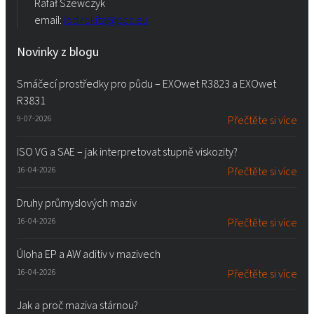
Rafał Szewczyk
email:
iod.rokita@pcc.eu
Novinky z blogu
Smáčecí prostředky pro půdu – EXOwet R3823 a EXOwet
R3831
9-07-2026
Přečtěte si více
ISO VG a SAE – jak interpretovat stupně viskozity?
16-04-2026
Přečtěte si více
Druhy průmyslových maziv
16-04-2026
Přečtěte si více
Úloha EP a AW aditiv v mazivech
16-04-2026
Přečtěte si více
Jak a proč maziva stárnou?