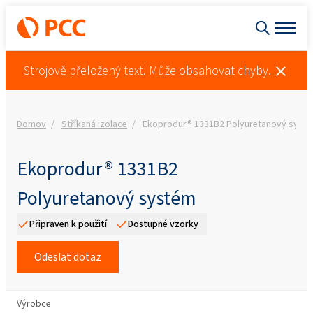
Strojově přeložený text. Může obsahovat chyby.
Domov
Stříkaná izolace
Ekoprodur® 1331B2 Polyuretanový syst
Ekoprodur® 1331B2
Polyuretanový systém
Připraven k použití
Dostupné vzorky
Odeslat dotaz
Výrobce