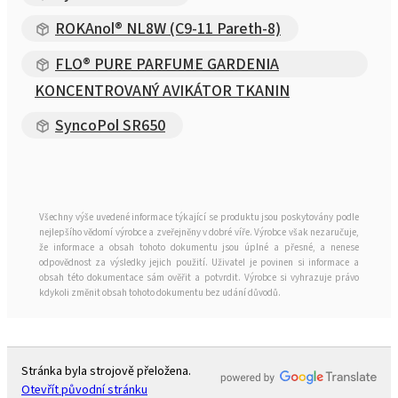
ROKAnol® NL8W (C9-11 Pareth-8)
FLO® PURE PARFUME GARDENIA
KONCENTROVANÝ AVIKÁTOR TKANIN
SyncoPol SR650
Všechny výše uvedené informace týkající se produktu jsou poskytovány podle
nejlepšího vědomí výrobce a zveřejněny v dobré víře. Výrobce však nezaručuje,
že informace a obsah tohoto dokumentu jsou úplné a přesné, a nenese
odpovědnost za výsledky jejich použití. Uživatel je povinen si informace a
obsah této dokumentace sám ověřit a potvrdit. Výrobce si vyhrazuje právo
kdykoli změnit obsah tohoto dokumentu bez udání důvodů.
Stránka byla strojově přeložena.
Otevřít původní stránku