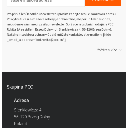
Pro přihlášení k odběru newsletteru prosím zadejte svou e-mailovou adresu.
Poskytnutí vaší e-mailové adresy je dobrovolné, ale pokud tak neučiníte,
nebudeme vám moci zasílat newsletter. Správcem osobních údajů je PCC
Rokita SA se sídlem Brzeg Dolny (ul. Sienkiewicza 4, 56-120 Brzeg Dolny).
Našeho inspektora ochrany údajů můžete kontaktovat e-mailem: [hide
_email_a address="iod.rokita@pcc.eu"].
Přečtěte si více
Skupina PCC
Adresa
Sienkiewicza 4
56-120 Brzeg Dolny
Poland