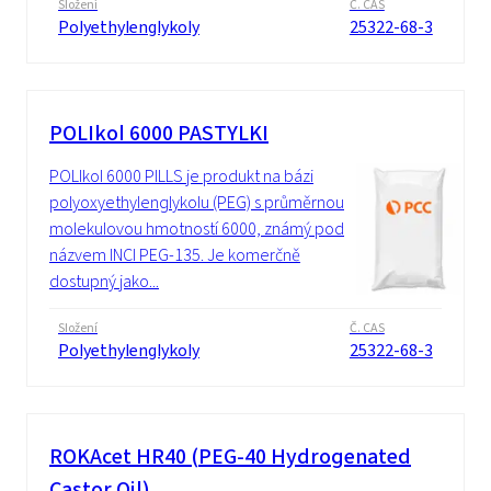
Složení
Č. CAS
Polyethylenglykoly
25322-68-3
POLIkol 6000 PASTYLKI
POLIkol 6000 PILLS je produkt na bázi
polyoxyethylenglykolu (PEG) s průměrnou
molekulovou hmotností 6000, známý pod
názvem INCI PEG-135. Je komerčně
dostupný jako...
Složení
Č. CAS
Polyethylenglykoly
25322-68-3
ROKAcet HR40 (PEG-40 Hydrogenated
Castor Oil)