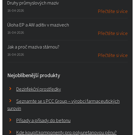
Druhy průmyslových maziv
16-04-2026
Přečtěte si více
Úloha EP a AW aditiv v mazivech
16-04-2026
Přečtěte si více
Jak a proč maziva stárnou?
16-04-2026
Přečtěte si více
Nejoblíbenější produkty
Dezinfekční prostředky
Seznamte se s PCC Group – výrobci farmaceutických
surovin
Přísady a přísady do betonu
Kde koupit komponenty pro polyuretanovou pěnu?