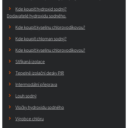
Kde koupit hydroxid sodný?
Dodavatelé hydroxidu sodného.
Kde koupit kyselinu chlorovodíkovou?
Kde koupit chlornan sodný?
Kde koupit kyselinu chlorovodíkovou?
Stříkaná izolace
Tepelně izolační desky PIR
Intermodální přeprava
Louh sodný
Vločky hydroxidu sodného
Výrobce chlóru