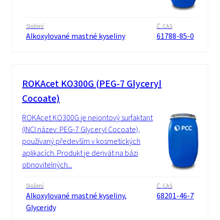
Složení
Č. CAS
Alkoxylované mastné kyseliny
61788-85-0
ROKAcet KO300G (PEG-7 Glyceryl
Cocoate)
ROKAcet KO300G je neiontový surfaktant
(INCI název: PEG-7 Glyceryl Cocoate),
používaný především v kosmetických
aplikacích. Produkt je derivát na bázi
obnovitelných...
Složení
Č. CAS
Alkoxylované mastné kyseliny,
68201-46-7
Glyceridy