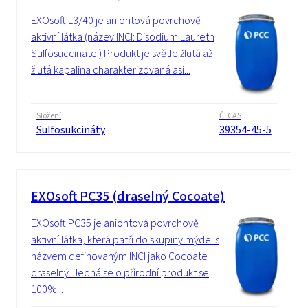
EXOsoft L3/40 je aniontová povrchově
aktivní látka (název INCI: Disodium Laureth
Sulfosuccinate.) Produkt je světle žlutá až
žlutá kapalina charakterizovaná asi...
Složení
Č. CAS
Sulfosukcináty
39354-45-5
EXOsoft PC35 (draselný Cocoate)
EXOsoft PC35 je aniontová povrchově
aktivní látka, která patří do skupiny mýdel s
názvem definovaným INCI jako Cocoate
draselný. Jedná se o přírodní produkt se
100%...