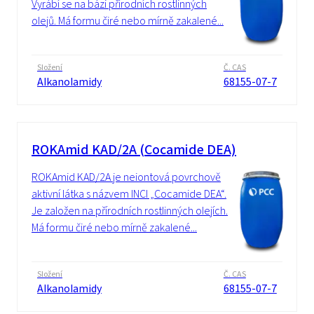
Vyrábí se na bázi přírodních rostlinných
olejů. Má formu čiré nebo mírně zakalené...
Složení
Č. CAS
Alkanolamidy
68155-07-7
ROKAmid KAD/2A (Cocamide DEA)
ROKAmid KAD/2A je neiontová povrchově
aktivní látka s názvem INCI „Cocamide DEA“.
Je založen na přírodních rostlinných olejích.
Má formu čiré nebo mírně zakalené...
Složení
Č. CAS
Alkanolamidy
68155-07-7