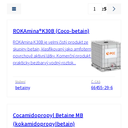
z
5
ROKAmina®K30B (Coco-betain)
ROKAmina K30B je velmi čistý produkt ze
skupiny betain, klasifikovaný jako amfoterní
povrchově aktivní látky. Komerční produkt je
prakticky bezbarvý vodný roztok...
Složení
Č. CAS
betainy
66455-29-6
Cocamidopropyl Betaine MB
(kokamidopropylbetain)