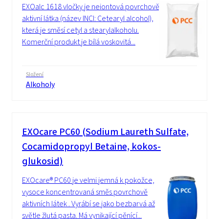
EXOalc 1618 vločky je neiontová povrchově
aktivní látka (název INCI: Cetearyl alcohol),
která je směsí cetyl a stearylalkoholu.
Komerční produkt je bílá voskovitá...
Složení
Alkoholy
EXOcare PC60 (Sodium Laureth Sulfate,
Cocamidopropyl Betaine, kokos-
glukosid)
EXOcare® PC60 je velmi jemná k pokožce,
vysoce koncentrovaná směs povrchově
aktivních látek . Vyrábí se jako bezbarvá až
světle žlutá pasta. Má vynikající pěnící...