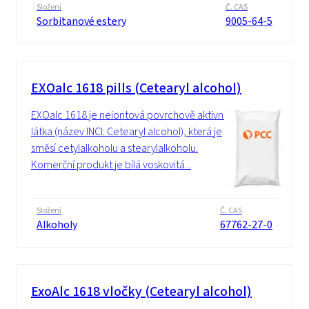
Složení
Č. CAS
Sorbitanové estery
9005-64-5
EXOalc 1618 pills (Cetearyl alcohol)
EXOalc 1618 je neiontová povrchově aktivní
látka (název INCI: Cetearyl alcohol), která je
směsí cetylalkoholu a stearylalkoholu.
Komerční produkt je bílá voskovitá...
Složení
Č. CAS
Alkoholy
67762-27-0
ExoAlc 1618 vločky (Cetearyl alcohol)