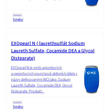
Složení
Směsi
EXOpearl N ( laurethsulfát Sodium
Laureth Sulfate, Cocamide DEA a Glycol
Distearate)
EXOpearl N je směs aniontových
a neiontových povrchově aktivních látek s
názvy definovanými INCI jako: Sodium
Laureth Sulfate, Cocamide DEA, Glycol
Distearate. Produkt...
Složení
Směsi