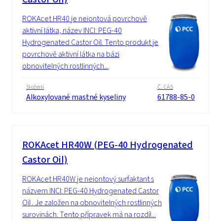
ROKAcet HR40 je neiontová povrchově
aktivní látka, název INCI: PEG-40
Hydrogenated Castor Oil. Tento produkt je
povrchově aktivní látka na bázi
obnovitelných rostlinných...
Složení
Č. CAS
Alkoxylované mastné kyseliny
61788-85-0
ROKAcet HR40W (PEG-40 Hydrogenated
Castor Oil)
ROKAcet HR40W je neiontový surfaktant s
názvem INCI: PEG-40 Hydrogenated Castor
Oil . Je založen na obnovitelných rostlinných
surovinách. Tento přípravek má na rozdíl...