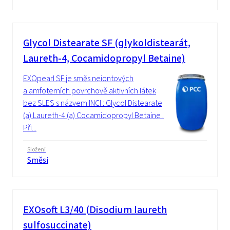
Glycol Distearate SF (glykoldistearát,
Laureth-4, Cocamidopropyl Betaine)
EXOpearl SF je směs neiontových
a amfoterních povrchově aktivních látek
bez SLES s názvem INCI : Glycol Distearate
(a) Laureth-4 (a) Cocamidopropyl Betaine .
Při...
Složení
Směsi
EXOsoft L3/40 (Disodium laureth
sulfosuccinate)