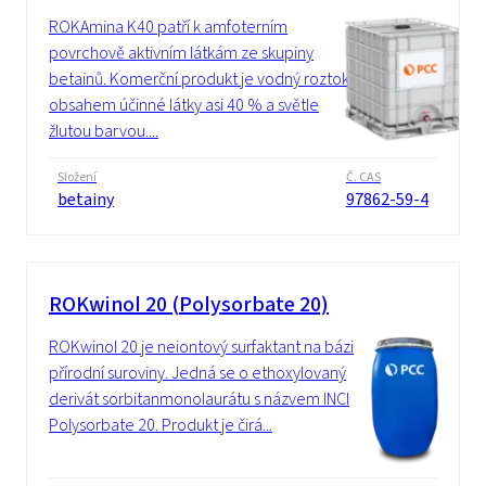
ROKAmina K40 patří k amfoterním
povrchově aktivním látkám ze skupiny
betainů. Komerční produkt je vodný roztok s
obsahem účinné látky asi 40 % a světle
žlutou barvou....
Složení
Č. CAS
betainy
97862-59-4
ROKwinol 20 (Polysorbate 20)
ROKwinol 20 je neiontový surfaktant na bázi
přírodní suroviny. Jedná se o ethoxylovaný
derivát sorbitanmonolaurátu s názvem INCI
Polysorbate 20. Produkt je čirá...