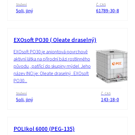
Složení
Č. CAS
Soli, jiný
61789-30-8
EXOsoft PO30 ( Oleate draselný)
EXOsoft PO30 je aniontová povrchově
aktivní látka na přírodní bázi rostlinného
původu , patřící do skupiny mýdel. Jeho
název INCI je: Oleate draselný . EXOsoft
PO30...
Složení
Č. CAS
Soli, jiný
143-18-0
POLIkol 6000 (PEG-135)