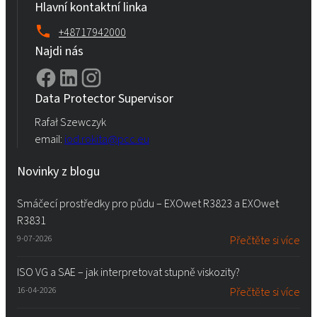
Hlavní kontaktní linka
+48717942000
Najdi nás
Data Protector Supervisor
Rafał Szewczyk
email:
iod.rokita@pcc.eu
Novinky z blogu
Smáčecí prostředky pro půdu – EXOwet R3823 a EXOwet
R3831
9-07-2026
Přečtěte si více
ISO VG a SAE – jak interpretovat stupně viskozity?
16-04-2026
Přečtěte si více