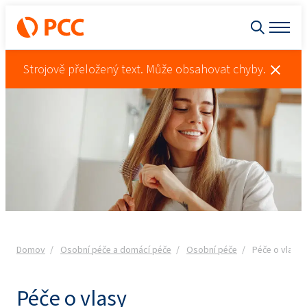
Strojově přeložený text. Může obsahovat chyby.
Domov
Osobní péče a domácí péče
Osobní péče
Péče o vlasy
Péče o vlasy