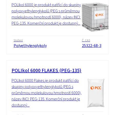
POLIkol 6000 je produkt patřící do skupiny
polyoxyethylenglykolů (PEG s průměrnou
molekulovou hmotností 6000), název INCI:
PEG-135. Komerční produkt je dostupný...
Složení
Č. CAS
Polyethylenglykoly
25322-68-3
POLIkol 6000 FLAKES (PEG-135)
POLIkol 6000 Flakes je produkt patřící do
skupiny polyoxyethylenglykolů (PEG s
průměrnou molekulovou hmotností 6000),
název INCI: PEG-135. Komerční produkt je
dostupný...