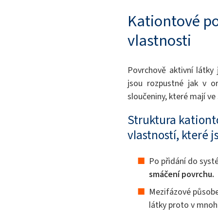
Kationtové po
vlastnosti
Povrchově aktivní látky 
jsou rozpustné jak v o
sloučeniny, které mají ve
Struktura kation
vlastností, které
Po přidání do syst
smáčení povrchu.
Mezifázové působen
látky proto v mnoh