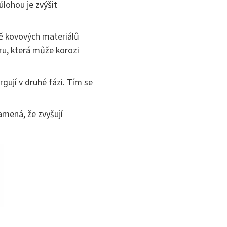
úlohou je zvýšit
ě kovových materiálů
éru, která může korozi
gují v druhé fázi. Tím se
amená, že zvyšují