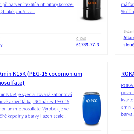
při barvení textilií a inhibitory koroze.
má for
ýt také použit ve...
% účin
Složen
Alko
í
Č. CAS
y
61789-77-3
slou
min K15K (PEG-15 cocomonium
ROK
osulfate)
ROKAmi
povrch
n K15K je specializovaná kationtová
kvarte
ově aktivní látka, INCI název: PEG-15
amin. J
onium methosulfate. Výrobek je ve
barva..
čiré kapaliny a barvy Hazen-scale...