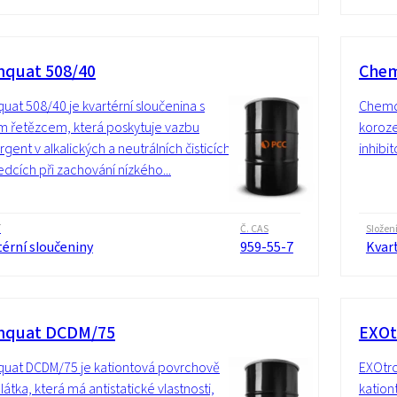
quat 508/40
Chem
at 508/40 je kvartérní sloučenina s
Chemqu
m řetězcem, která poskytuje vazbu
koroze
rgent v alkalických a neutrálních čisticích
inhibi
edcích při zachování nízkého...
í
Č. CAS
Složen
érní sloučeniny
959-55-7
Kvart
mquat DCDM/75
EXOt
uat DCDM/75 je kationtová povrchově
EXOtro
 látka, která má antistatické vlastnosti,
kation