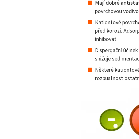
Mají dobré
antista
povrchovou vodivo
Kationtové povrchov
před korozí. Adsorp
inhibovat.
Dispergační účinek 
snižuje sedimentac
Některé kationtové
rozpustnost ostatn