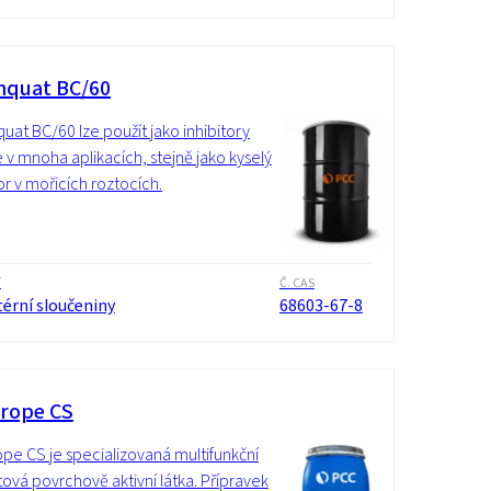
quat BC/60
at BC/60 lze použít jako inhibitory
 v mnoha aplikacích, stejně jako kyselý
tor v mořicích roztocích.
í
Č. CAS
érní sloučeniny
68603-67-8
rope CS
pe CS je specializovaná multifunkční
tová povrchově aktivní látka. Přípravek