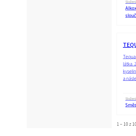
Složen
Alko
slou
TEQU
Tequat
látka.
kyseli
a násle
Složen
Směsi
1 – 10 z 