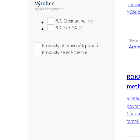
Výrobce
pomoc 
Vymazat vybrané
Může b
PCC Chemax Inc.
5
PCC Exol SA
5
Složen
Produkty připravené k použití
Amin
Produkty zelené chemie
ROKA
meth
ROKAmi
povrch
Cocom
formě 