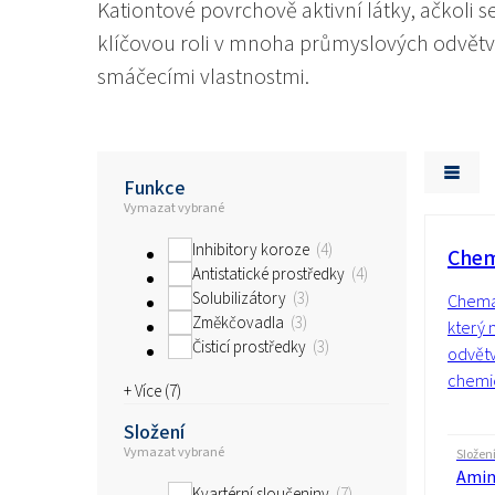
Kationtové povrchově aktivní látky, ačkoli s
klíčovou roli v mnoha průmyslových odvětv
smáčecími vlastnostmi.
Funkce
Vymazat vybrané
Inhibitory koroze
4
Chem
Antistatické prostředky
4
Solubilizátory
3
Chemaz
Změkčovadla
3
který 
Čisticí prostředky
3
odvětv
chemie
+ Více (
7
)
Složení
Vymazat vybrané
Složen
Amin
Kvartérní sloučeniny
7