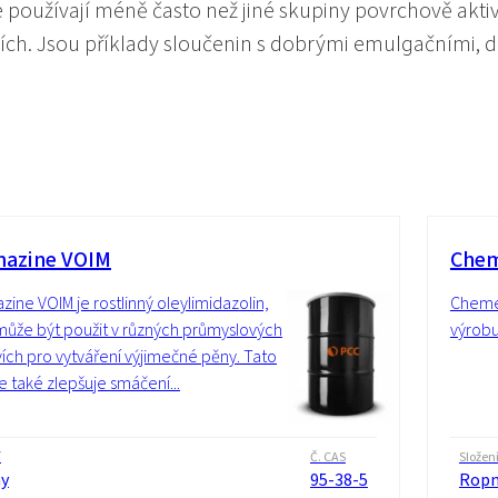
e používají méně často než jiné skupiny povrchově aktivn
ích. Jsou příklady sloučenin s dobrými emulgačními, d
azine VOIM
Che
ine VOIM je rostlinný oleylimidazolin,
Chemee
může být použit v různých průmyslových
výrobu
ích pro vytváření výjimečné pěny. Tato
 také zlepšuje smáčení...
í
Č. CAS
Složen
y
95-38-5
Ropn