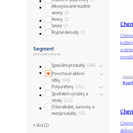
Alkoxylované mastné
aminy
3
Aminy
2
Chem
Směsi
2
Ropné deriváty
1
Chemqu
krátký
Segment
a dete
Vymazat vybrané
prostř
Speciální produkty
646
Povrchově aktivní
Složen
látky
646
Kvart
Polyuretany
231
Spotřební výrobky a
obaly
112
Chloralkálie, suroviny a
Che
meziprodukty
65
Chemq
+ Více (
1
)
aktivní