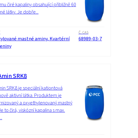
mu čiré kapaliny obsahující přibližně 60
né látky. Je dobře...
í
Č. CAS
xylované mastné aminy, Kvartérní
68989-03-7
čeniny
Amin SRK8
n SRK8 je speciální kationtová
ově aktivní látka. Produktem je
rnizovaný a oxyethylenovaný mastný
e to čirá, viskózní kapalina s max.
..