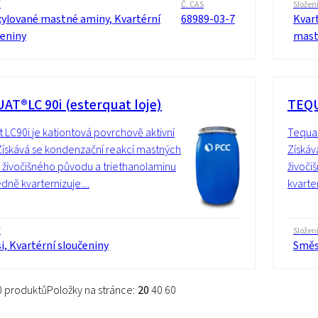
í
Č. CAS
Složen
xylované mastné aminy, Kvartérní
68989-03-7
Kvart
čeniny
mast
AT®LC 90i (esterquat loje)
TEQU
 LC90i je kationtová povrchově aktivní
Tequat
 Získává se kondenzační reakcí mastných
Získáv
n živočišného původu a triethanolaminu
živoči
dně kvarternizuje....
kvarte
í
Složen
, Kvartérní sloučeniny
Směsi
10 produktů
Položky na stránce:
20
40
60