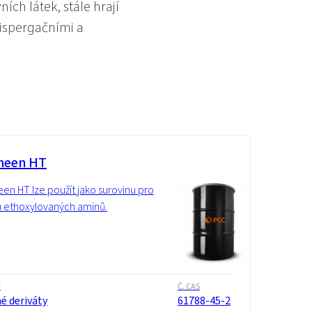
ích látek, stále hrají
ispergačními a
meen HT
n HT lze použít jako surovinu pro
 ethoxylovaných aminů.
í
Č. CAS
é deriváty
61788-45-2