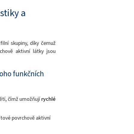
stiky a
filní skupiny, díky čemuž
hově aktivní látky jsou
noho funkčních
ětí, čímž umožňují
rychlé
tové povrchově aktivní