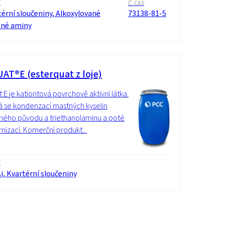
í
Č. CAS
érní sloučeniny, Alkoxylované
73138-81-5
né aminy
AT®E (esterquat z loje)
 E je kationtová povrchově aktivní látka.
á se kondenzací mastných kyselin
šného původu a triethanolaminu a poté
rnizací. Komerční produkt...
í
, Kvartérní sloučeniny