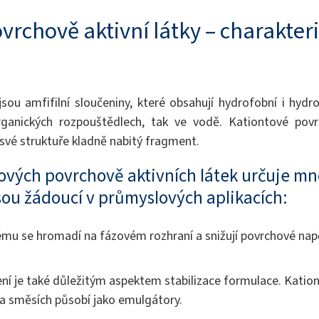
vrchově aktivní látky – charakteri
jsou amfifilní sloučeniny, které obsahují hydrofobní i hydro
rganických rozpouštědlech, tak ve vodě. Kationtové povrc
 své struktuře kladně nabitý fragment.
tových povrchově aktivních látek určuje m
 jsou žádoucí v průmyslových aplikacích:
ému se hromadí na fázovém rozhraní a snižují povrchové nap
í je také důležitým aspektem stabilizace formulace. Kation
a směsích působí jako emulgátory.