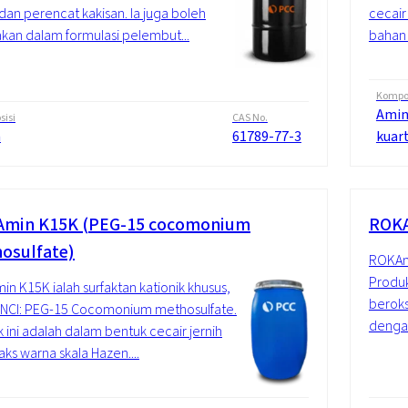
l dan perencat kakisan. Ia juga boleh
cecair
kan dalam formulasi pelembut...
bahan a
Kompos
Amin
isi
CAS No.
n
61789-77-3
kuar
min K15K (PEG-15 cocomonium
ROK
osulfate)
ROKAmi
Produk
n K15K ialah surfaktan kationik khusus,
beroksi
INCI: PEG-15 Cocomonium methosulfate.
dengan
 ini adalah dalam bentuk cecair jernih
ks warna skala Hazen....