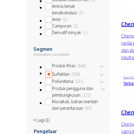
Amina lemak
beralkoksilasi
3
Amin
2
Chem
Campuran
2
Derivatif minyak
1
Chemqu
ranta
Segmen
dan de
Kosongkan yang dipilih
neutra
Produk Khas
646
Surfaktan
646
Kompos
Poliuretana
231
Seba
Produk pengguna dan
pembungkusan
112
Kloralkali, bahan mentah
dan perantaraan
65
Che
+ Lagi (
1
)
Chemqu
Pengeluar
yang m