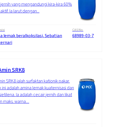
 jernih yang mengandungi kira-kira 60%
ktif. Ia larut dengan...
isi
CAS No.
a lemak beralkoksilasi, Sebatian
68989-03-7
ternari
Amin SRK8
n SRK8 ialah surfaktan kationik pakar.
 ini adalah amina lemak kuaternisasi dan
etilena. Ia adalah cecair jernih dan likat
 maks. warna....