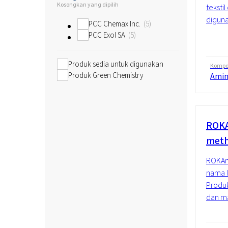
Kosongkan yang dipilih
teksti
diguna
PCC Chemax Inc.
5
PCC Exol SA
5
Produk sedia untuk digunakan
Kompos
Produk Green Chemistry
Ami
ROKA
meth
ROKAmi
nama 
Produk
dan ma