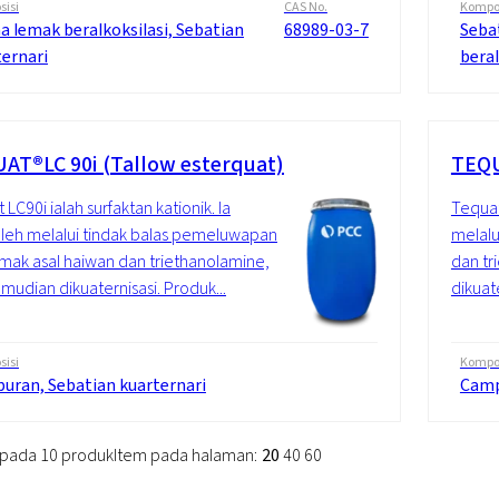
isi
CAS No.
Kompos
a lemak beralkoksilasi, Sebatian
68989-03-7
Seba
ternari
beral
AT®LC 90i (Tallow esterquat)
TEQU
LC90i ialah surfaktan kationik. Ia
Tequat
leh melalui tindak balas pemeluwapan
melalu
emak asal haiwan dan triethanolamine,
dan tr
mudian dikuaternisasi. Produk...
dikuat
isi
Kompos
uran, Sebatian kuarternari
Camp
ripada 10 produk
Item pada halaman:
20
40
60