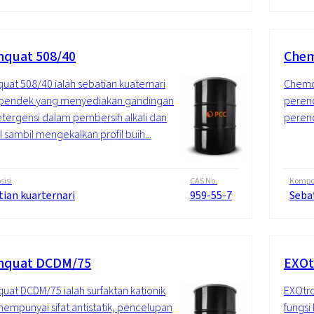
quat 508/40
Chem
at 508/40 ialah sebatian kuaternari
Chemq
i pendek yang menyediakan gandingan
perenc
tergensi dalam pembersih alkali dan
perenc
l sambil mengekalkan profil buih...
isi
CAS No.
Kompos
tian kuarternari
959-55-7
Seba
mquat DCDM/75
EXOt
at DCDM/75 ialah surfaktan kationik
EXOtro
empunyai sifat antistatik, pencelupan
fungsi