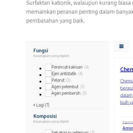
Surfaktan kationik, walaupun kurang biasa
memainkan peranan penting dalam banyak i
pembasahan yang baik.
Fungsi
Kosongkan yang dipilih
Perencat kakisan
4
Chem
Ejen antistatik
4
Pelarut
3
Chemaz
Agen pelembut
3
berasa
Agen pembersih
3
dalam 
buih ya
+ Lagi (
7
)
Komposisi
Kosongkan yang dipilih
Kompos
Ami
Sebatian kuarternari
7