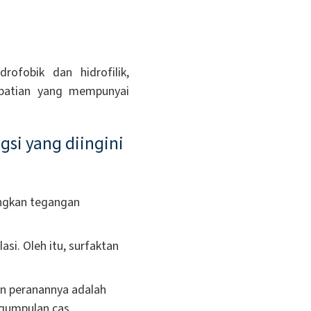
rofobik dan hidrofilik,
sebatian yang mempunyai
gsi yang diingini
angkan tegangan
si. Oleh itu, surfaktan
an peranannya adalah
gumpulan cas