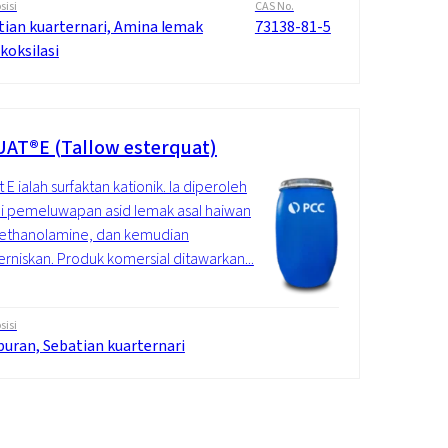
isi
CAS No.
tian kuarternari, Amina lemak
73138-81-5
koksilasi
AT®E (Tallow esterquat)
 E ialah surfaktan kationik. Ia diperoleh
i pemeluwapan asid lemak asal haiwan
iethanolamine, dan kemudian
erniskan. Produk komersial ditawarkan...
isi
uran, Sebatian kuarternari