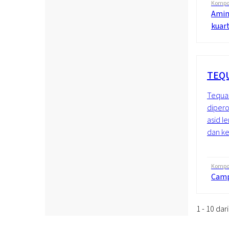
Kompos
Amin
kuar
TEQU
Tequat 
dipero
asid l
dan ke
Kompos
Camp
1 - 10 da