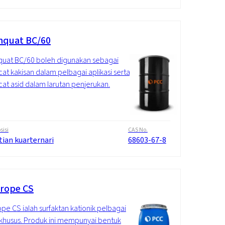
quat BC/60
uat BC/60 boleh digunakan sebagai
at kakisan dalam pelbagai aplikasi serta
at asid dalam larutan penjerukan.
isi
CAS No.
tian kuarternari
68603-67-8
rope CS
pe CS ialah surfaktan kationik pelbagai
 khusus. Produk ini mempunyai bentuk