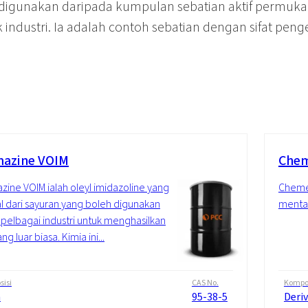
 digunakan daripada kumpulan sebatian aktif permuka
ndustri. Ia adalah contoh sebatian dengan sifat pen
azine VOIM
Che
ine VOIM ialah oleyl imidazoline yang
Cheme
l dari sayuran yang boleh digunakan
mentah
pelbagai industri untuk menghasilkan
ng luar biasa. Kimia ini...
isi
CAS No.
Kompos
n
95-38-5
Deri