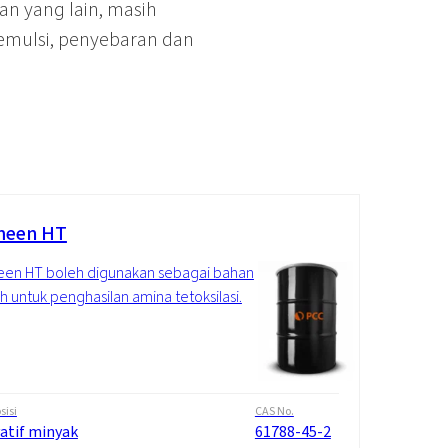
an yang lain, masih
gemulsi, penyebaran dan
meen HT
en HT boleh digunakan sebagai bahan
 untuk penghasilan amina tetoksilasi.
isi
CAS No.
vatif minyak
61788-45-2