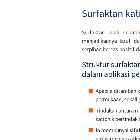
Surfaktan kati
Surfaktan ialah sebati
menjadikannya larut da
serpihan bercas positif 
Struktur surfakta
dalam aplikasi pe
Apabila ditambah 
permukaan, sekal
Tindakan antara mu
kationik bertinda
Ia mempunyai
sifa
untuk meningkatk