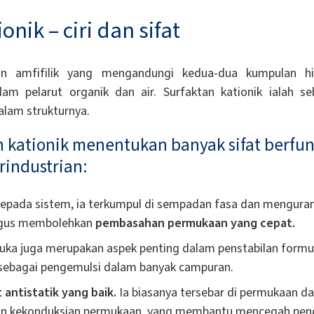
onik – ciri dan sifat
an amfifilik yang mengandungi kedua-dua kumpulan hid
lam pelarut organik dan air. Surfaktan kationik ialah 
dalam strukturnya.
n kationik menentukan banyak sifat berfun
rindustrian:
kepada sistem, ia terkumpul di sempadan fasa dan mengur
i gus membolehkan
pembasahan permukaan yang cepat.
ka juga merupakan aspek penting dalam penstabilan formula
k sebagai pengemulsi dalam banyak campuran.
t antistatik yang baik.
Ia biasanya tersebar di permukaan d
an kekonduksian permukaan, yang membantu mencegah pen