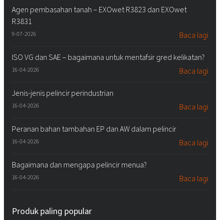
Agen pembasahan tanah – EXOwet R3823 dan EXOwet
R3831
9-07-2026
Baca lagi
ISO VG dan SAE – bagaimana untuk mentafsir gred kelikatan?
16-04-2026
Baca lagi
Jenis-jenis pelincir perindustrian
16-04-2026
Baca lagi
Peranan bahan tambahan EP dan AW dalam pelincir
16-04-2026
Baca lagi
Bagaimana dan mengapa pelincir menua?
16-04-2026
Baca lagi
Produk paling popular