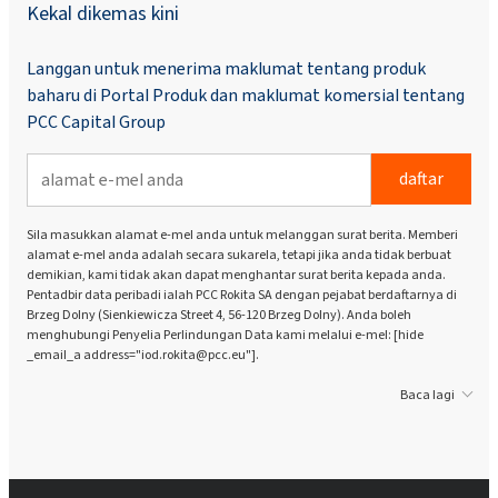
Kekal dikemas kini
Langgan untuk menerima maklumat tentang produk
baharu di Portal Produk dan maklumat komersial tentang
PCC Capital Group
daftar
Sila masukkan alamat e-mel anda untuk melanggan surat berita. Memberi
alamat e-mel anda adalah secara sukarela, tetapi jika anda tidak berbuat
demikian, kami tidak akan dapat menghantar surat berita kepada anda.
Pentadbir data peribadi ialah PCC Rokita SA dengan pejabat berdaftarnya di
Brzeg Dolny (Sienkiewicza Street 4, 56-120 Brzeg Dolny). Anda boleh
menghubungi Penyelia Perlindungan Data kami melalui e-mel: [hide
_email_a address="iod.rokita@pcc.eu"].
Baca lagi