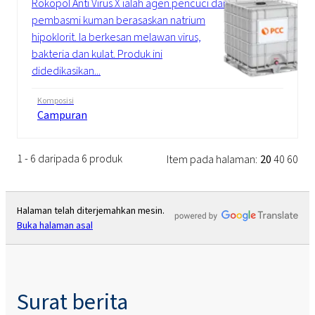
Rokopol Anti Virus X ialah agen pencuci dan
pembasmi kuman berasaskan natrium
hipoklorit. Ia berkesan melawan virus,
bakteria dan kulat. Produk ini
didedikasikan...
Komposisi
Campuran
1 - 6 daripada 6 produk
Item pada halaman:
20
40
60
Halaman telah diterjemahkan mesin.
Buka halaman asal
Surat berita