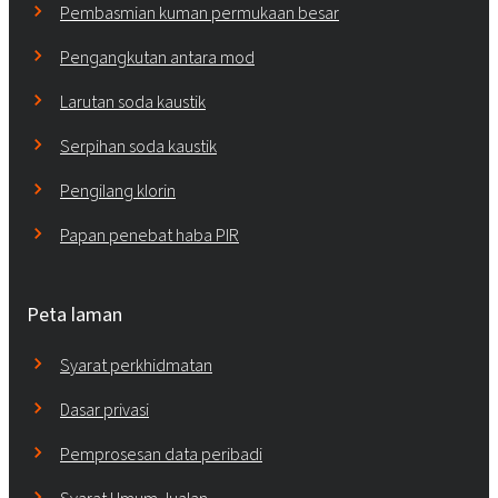
Pembasmian kuman permukaan besar
Pengangkutan antara mod
Larutan soda kaustik
Serpihan soda kaustik
Pengilang klorin
Papan penebat haba PIR
Peta laman
Syarat perkhidmatan
Dasar privasi
Pemprosesan data peribadi