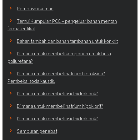
Pembasmi kuman
Temui Kumpulan PCC – pengeluar bahan mentah
farmaseutikal
Bahan tambah dan bahan tambahan untuk konkrit
Di mana untuk membeli komponen untuk busa
poliuretana?
Di mana untuk membeli natrium hidroksida?
Pembekal soda kaustik.
Di mana untuk membeli asid hidroklorik?
Di mana untuk membeli natrium hipoklorit?
Di mana untuk membeli asid hidroklorik?
Semburan penebat