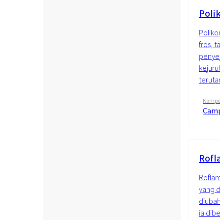
Poli
Poliko
fros, 
penyej
kejur
teruta
Kompos
Cam
Rofl
Roflam
yang d
diubah
ia dib