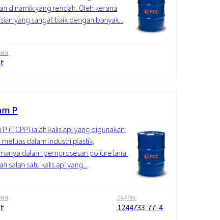
tan dinamik yang rendah. Oleh kerana
sian yang sangat baik dengan banyak...
isi
at
am P
 P (TCPP) ialah kalis api yang digunakan
 meluas dalam industri plastik,
amanya dalam pemprosesan poliuretana.
ah salah satu kalis api yang...
isi
CAS No.
at
1244733-77-4