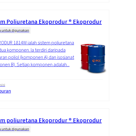
em Poliuretana Ekoprodur ® Ekoprodur
a untuk digunakan
DUR 1814W ialah sistem poliuretana
dua komponen. Ia terdiri daripada
an poliol (komponen A) dan isosianat
nen B). Setiap komponen adalah...
isi
puran
em poliuretana Ekoprodur ® Ekoprodur
a untuk digunakan