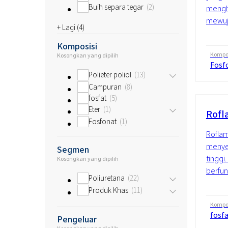
Buih separa tegar
2
mengh
mewuj
+ Lagi (
4
)
Komposisi
Kompos
Kosongkan yang dipilih
Fosf
Polieter poliol
13
Campuran
8
fosfat
5
Eter
1
Rofl
Fosfonat
1
Roflam 
menyed
Segmen
tinggi
Kosongkan yang dipilih
berfun
Poliuretana
22
Produk Khas
11
Kompos
fosf
Pengeluar