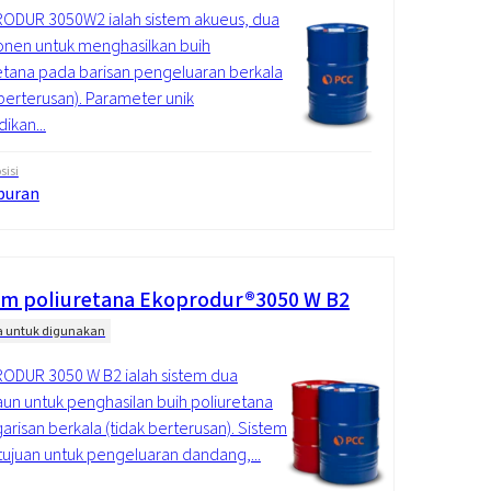
ODUR 3050W2 ialah sistem akueus, dua
nen untuk menghasilkan buih
etana pada barisan pengeluaran berkala
 berterusan). Parameter unik
ikan...
isi
puran
em poliuretana Ekoprodur®3050 W B2
a untuk digunakan
ODUR 3050 W B2 ialah sistem dua
n untuk penghasilan buih poliuretana
arisan berkala (tidak berterusan). Sistem
rtujuan untuk pengeluaran dandang,...