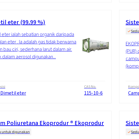
il eter (99.99 %)
Sist
Sedi
l eter ialah sebatian organik daripada
an eter . Ia adalah gas tidak berwarna
EKOPRO
 bau ciri, sederhana larut dalam air.
(PUR) 
 dalam aerosol digunakan...
campur
(kompo
isi
CAS No.
Kompos
 Dimetil eter
115-10-6
Cam
em Poliuretana Ekoprodur ® Ekoprodur
Sist
a untuk digunakan
Sedi