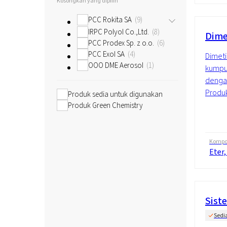
Kosongkan yang dipilih
PCC Rokita SA
9
IRPC Polyol Co.,Ltd.
8
Dimet
PCC Prodex Sp. z o.o.
6
PCC Exol SA
4
Dimeti
OOO DME Aerosol
1
kumpul
dengan
Produk
Produk sedia untuk digunakan
Produk Green Chemistry
Kompos
Eter,
Sist
Sedi