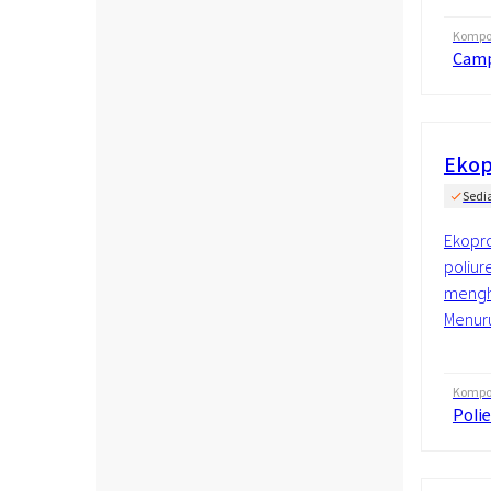
Kompos
Cam
Ekop
Sedi
Ekopro
poliur
mengha
Menuru
Kompos
Polie