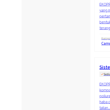
EKOPR
yang 
pertam
bentu
terang.
Kompos
Cam
Sist
Sedi
EKOPR
kompo
poliur
haba d
talian..