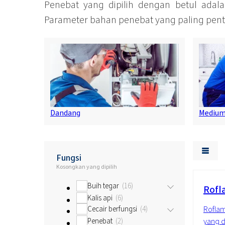
Penebat yang dipilih dengan betul ada
Parameter bahan penebat yang paling pent
Dandang
Medium
Fungsi
Kosongkan yang dipilih
Buih tegar
16
Rofl
Kalis api
6
Cecair berfungsi
4
Roflam
Penebat
2
yang d