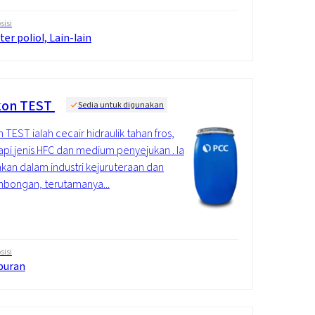
isi
ter poliol, Lain-lain
kon TEST
Sedia untuk digunakan
n TEST ialah cecair hidraulik tahan fros,
api jenis HFC dan medium penyejukan . Ia
kan dalam industri kejuruteraan dan
bongan, terutamanya...
isi
puran