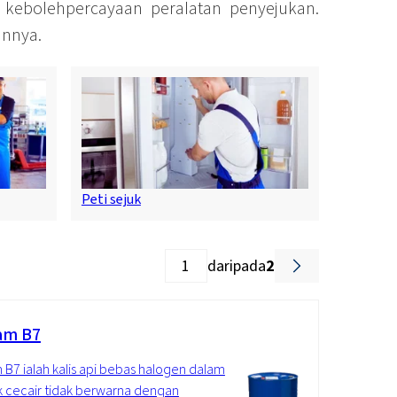
kebolehpercayaan peralatan penyejukan.
annya.
Peti sejuk
daripada
2
am B7
 B7 ialah kalis api bebas halogen dalam
 cecair tidak berwarna dengan