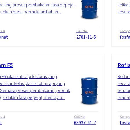
alang proses pembakaran fasa pepejal,
kelika
udkan pada permukaan bahan...
kesera
isi
CAS No.
Kompos
onat
2781-11-5
fosf
am F5
Rofl
F5 ialah kalis api fosforus yang
Roflam
iakan kelas plastik tahan api yang
secara
. Semasa proses pembakaran, produk
terut
gsi dalam fasa pepejal, mencipta...
Ia adal
isi
CAS No.
Kompos
at
68937-41-7
fosf