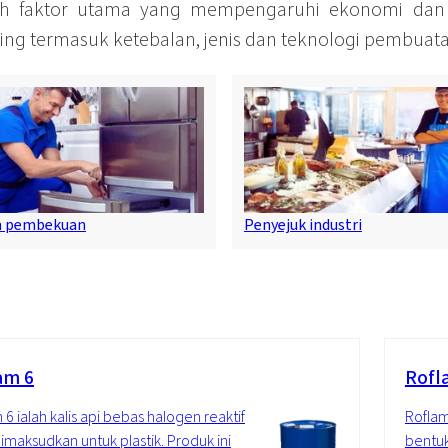
lah faktor utama yang mempengaruhi ekonomi dan 
ing termasuk ketebalan, jenis dan teknologi pembuat
 pembekuan
Penyejuk industri
am 6
Rofl
 6 ialah kalis api bebas halogen reaktif
Roflam
imaksudkan untuk plastik. Produk ini
bentuk