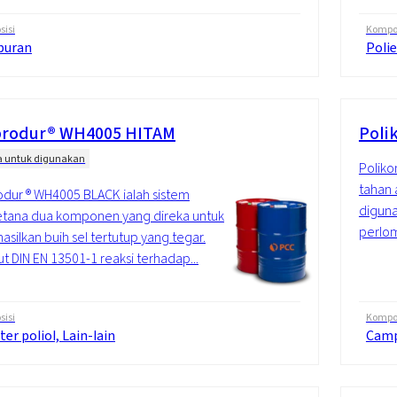
isi
Kompos
puran
Polie
rodur® WH4005 HITAM
Poli
a untuk digunakan
Poliko
tahan 
dur ® WH4005 BLACK ialah sistem
diguna
etana dua komponen yang direka untuk
perlom
silkan buih sel tertutup yang tegar.
t DIN EN 13501-1 reaksi terhadap...
isi
Kompos
ter poliol, Lain-lain
Cam