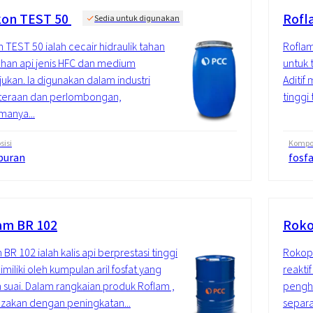
kon TEST 50
Rofl
Sedia untuk digunakan
n TEST 50 ialah cecair hidraulik tahan
Roflam
tahan api jenis HFC dan medium
untuk 
ukan. Ia digunakan dalam industri
Aditif
uteraan dan perlombongan,
tinggi 
manya...
isi
Kompos
puran
fosf
am BR 102
Roko
 BR 102 ialah kalis api berprestasi tinggi
Rokopo
imiliki oleh kumpulan aril fosfat yang
reakti
 suai. Dalam rangkaian produk Roflam ,
pengha
ezakan dengan peningkatan...
separa