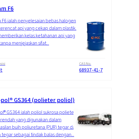
am F6
 F6 ialah penyelesaian bebas halogen
terencat api yang cekap dalam plastik.
 memberikan kelas ketahanan api yang
tanpa menjejaskan sifat...
isi
CAS No.
at
68937-41-7
pol® GS364 (polieter poliol)
l® GS364 ialah poliol sukrosa polieter
f rendah yang digunakan dalam
silan buih poliuretana (PUR) tegar dan
 tegar sebagai tindak balas dengan...