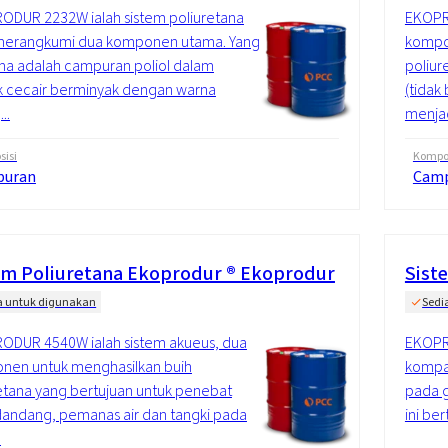
ODUR 2232W ialah sistem poliuretana
EKOPR
merangkumi dua komponen utama. Yang
kompo
a adalah campuran poliol dalam
poliur
k cecair berminyak dengan warna
(tidak
..
menjad
isi
Kompos
puran
Cam
em Poliuretana Ekoprodur ® Ekoprodur
Sist
a untuk digunakan
Sedi
ODUR 4540W ialah sistem akueus, dua
EKOPR
nen untuk menghasilkan buih
kompau
etana yang bertujuan untuk penebat
pada g
andang, pemanas air dan tangki pada
ini be
.