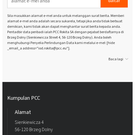
daftar
Sila masukkan alamat e-mel anda untuk melanggan surat berita. Memberi
alamat e-mel anda adalah secara sukarela, tetapi jika anda tidak berbuat
demikian, kami tidak akan dapat menghantar surat berita kepada anda.
Pentadbir data peribadi ialah PCC Rokita SA dengan pejabat berdaftarnya di
Brzeg Dolny (Sienkiewicza Street 4, 56-120 Brzeg Dolny). Anda boleh
menghubungi Penyelia Perlindungan Data kami melalui e-mel: [hide
_email_a address="iod.rokita@pcc.eu"].
Baca lagi
Kumpulan PCC
Alamat
Sienkiewicza 4
56-120 Brzeg Dolny