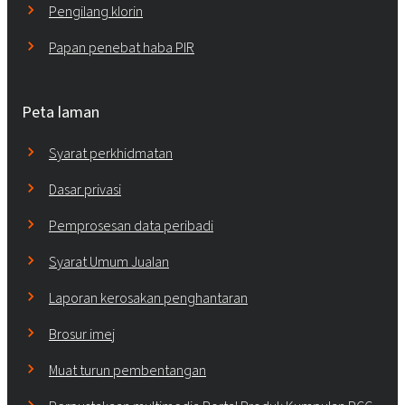
Pengilang klorin
Papan penebat haba PIR
Peta laman
Syarat perkhidmatan
Dasar privasi
Pemprosesan data peribadi
Syarat Umum Jualan
Laporan kerosakan penghantaran
Brosur imej
Muat turun pembentangan