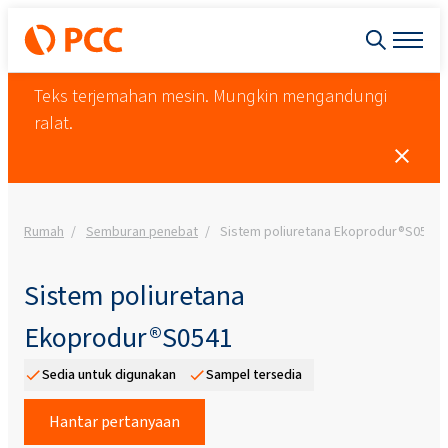
Teks terjemahan mesin. Mungkin mengandungi
ralat.
Rumah
Semburan penebat
Sistem poliuretana Ekoprodur®S0541
Sistem poliuretana
Ekoprodur®S0541
Sedia untuk digunakan
Sampel tersedia
Hantar pertanyaan