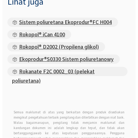
Lihat juga
Sistem poliuretana Ekoprodur®FC H004
Rokopol® iCan 4100
Rokopol® D2002 (Propilena glikol)
Ekoprodur®S0330 Sistem poliuretanowy
Rokanate F2C 0002_03 (pelekat
poliuretana)
Semua maklumat di atas yang berkaitan dengan produk disediakan
mengikut pengetahuan terbaik pengilang dan diterbitkan dengan niat baik.
Walau bagaimanapun, pengilang tidak menjamin maklumat dan
kandungan dokumen ini adalah lengkap dan tepat, dan tidak akan
bertanggungjawab ke atas keputusan penggunaannya. Pengguna