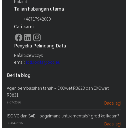
Poland
Talian hubungan utama
+48717942000
Cari kami
Penyelia Pelindung Data
Rafał Szewczyk
email:
iod.rokita@pcc.eu
Berita blog
Agen pembasahan tanah – EXOwet R3823 dan EXOwet
R3831
9-07-2026
Baca lagi
ISO VG dan SAE – bagaimana untuk mentafsir gred kelikatan?
16-04-2026
Baca lagi