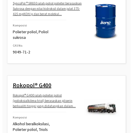
SyncoPol ® SR650 ialah poliol polieter berasaskan
Sukrosa dengan nilai hidroksil dalam julat 375-
425 mgKOH/g dan berat molekul...
Komposisi
Polieter poliol, Poliol
sukrosa
CAS No.
9049-71-2
Rokopol® G400
Rokopol® G400 ialah polieter poliol
(polioksialkilena triol) berasaskan gliserin
berkualiti tinggi yang didatangkan dalam...
Komposisi
Alkohol beralkoksilasi,
Polieter poliol, Triols