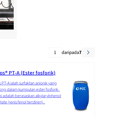
daripada
7
os® PT-A (Ester fosforik)
 PT-A ialah surfaktan anionik yang
ong dalam kumpulan ester fosforik .
ini adalah berasaskan alkylarylphenol
ate (jenis fenol terstiren)...