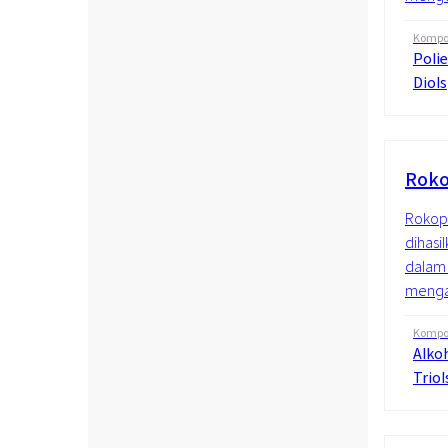
Kompos
Polie
Diols
Roko
Rokopo
dihasi
dalam 
mengan
Kompos
Alkoh
Triol