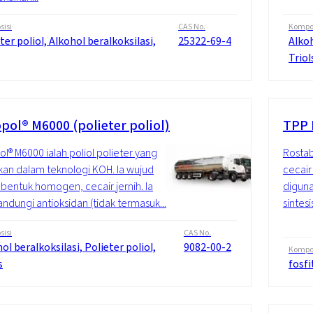
isi
CAS No.
Kompos
ter poliol, Alkohol beralkoksilasi,
25322-69-4
Alkoh
Triol
pol® M6000 (polieter poliol)
TPP 
l® M6000 ialah poliol polieter yang
Rostabi
lkan dalam teknologi KOH. Ia wujud
cecair
bentuk homogen, cecair jernih. Ia
diguna
dungi antioksidan (tidak termasuk...
sintesi
isi
CAS No.
ol beralkoksilasi, Polieter poliol,
9082-00-2
Kompos
s
fosfi