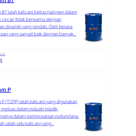
am B7
 B7 ialah kalis api bebas halogen dalam
 cecair tidak berwarna dengan
tan dinamik yang rendah. Oleh kerana
sian yang sangat baik dengan banyak...
isi
at
am P
 P (TCPP) ialah kalis api yang digunakan
 meluas dalam industri plastik,
amanya dalam pemprosesan poliuretana.
ah salah satu kalis api yang...