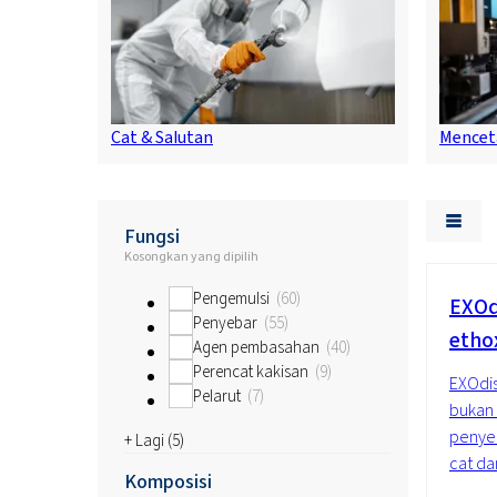
Cat & Salutan
Mencet
Fungsi
Kosongkan yang dipilih
Pengemulsi
60
EXOd
Penyebar
55
etho
Agen pembasahan
40
Perencat kakisan
9
EXOdis
Pelarut
7
bukan 
penye
+ Lagi (
5
)
cat da
Komposisi