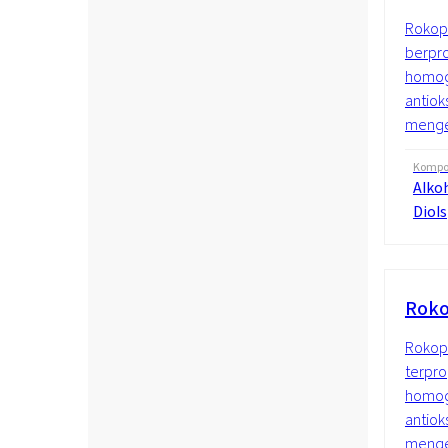
Rokopo
berpro
homoge
antiok
mengek
Kompos
Alkoh
Diols
Roko
Rokopo
terpro
homoge
antiok
mengek