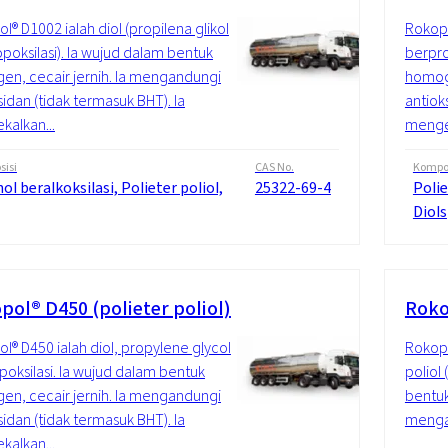
l® D1002 ialah diol (propilena glikol
Rokopo
poksilasi). Ia wujud dalam bentuk
berpro
n, cecair jernih. Ia mengandungi
homoge
sidan (tidak termasuk BHT). Ia
antiok
alkan...
mengek
isi
CAS No.
Kompos
ol beralkoksilasi, Polieter poliol,
25322-69-4
Polie
Diols
pol® D450 (polieter poliol)
Roko
l® D450 ialah diol, propylene glycol
Rokopo
poksilasi. Ia wujud dalam bentuk
poliol
n, cecair jernih. Ia mengandungi
bentuk
sidan (tidak termasuk BHT). Ia
mengan
alkan...