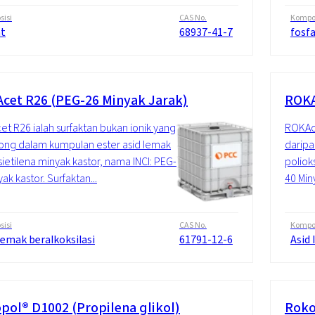
isi
CAS No.
Kompos
at
68937-41-7
fosf
cet R26 (PEG-26 Minyak Jarak)
ROKA
t R26 ialah surfaktan bukan ionik yang
ROKAce
ong dalam kumpulan ester asid lemak
daripa
sietilena minyak kastor, nama INCI: PEG-
poliok
ak kastor. Surfaktan...
40 Min
isi
CAS No.
Kompos
lemak beralkoksilasi
61791-12-6
Asid 
pol® D1002 (Propilena glikol)
Roko