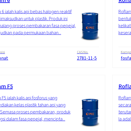
am 6
Rofl
 6 ialah kalis api bebas halogen reaktif
Roflam
imaksudkan untuk plastik. Produk ini
bentuk
alang proses pembakaran fasa pepejal,
kelika
udkan pada permukaan bahan...
kesera
isi
CAS No.
Kompos
onat
2781-11-5
fosf
am F5
Rofl
F5 ialah kalis api fosforus yang
Roflam
iakan kelas plastik tahan api yang
secara
. Semasa proses pembakaran, produk
terut
gsi dalam fasa pepejal, mencipta...
Ia adal