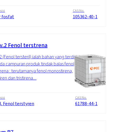
isi
CAS No.
 fosfat
105362-40-1
v.2 Fenol terstrena
 (Fenol tersteril) ialah bahan yang terdiri
da campuran produk tindak balas fenol
irena : terutamanya fenol monostirena,
iren dan tristirena....
isi
CAS No.
, Fenol terstyren
61788-44-1