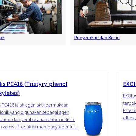
ak
Penyerakan dan Resin
is PC416 (Tristyrylphenol
EXOf
xylates)
EXOfos
tergol
 PC416 ialah agen aktif permukaan
Ester 
ionik yang digunakan sebagai agen
ethoxyl
baran dan pembasahan dalam industri
n varnis . Produk ini mempunyai bentuk...