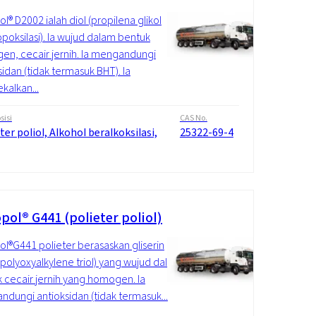
l® D2002 ialah diol (propilena glikol
poksilasi). Ia wujud dalam bentuk
n, cecair jernih. Ia mengandungi
sidan (tidak termasuk BHT). Ia
alkan...
isi
CAS No.
ter poliol, Alkohol beralkoksilasi,
25322-69-4
pol® G441 (polieter poliol)
l®G441 polieter berasaskan gliserin
 (polyoxyalkylene triol) yang wujud dalam
 cecair jernih yang homogen. Ia
dungi antioksidan (tidak termasuk...