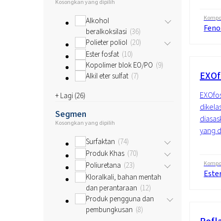
Kosongkan yang dipilih
Kompos
Alkohol
Fenol
beralkoksilasi
36
Polieter poliol
20
Ester fosfat
10
Kopolimer blok EO/PO
9
EXOf
Alkil eter sulfat
7
EXOfos
+ Lagi (
26
)
dikelas
Segmen
diasask
Kosongkan yang dipilih
yang d
Surfaktan
74
Produk Khas
70
Kompos
Poliuretana
23
Ester
Kloralkali, bahan mentah
dan perantaraan
12
Produk pengguna dan
pembungkusan
8