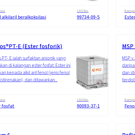
isi
CAS No.
Kompos
 alkilaril beralkoksilasi
99734-09-5
Ester
os®PT-E (Ester fosforik)
MSP 
 PT- E ialah surfaktan anionik yang
MSP v.2
kan di kalangan ester fosfat. Ester ini
daripa
an kepada alkil aril fenol (jenis fenol
dan st
istirenakan), dan ditawarkan...
terdist
isi
CAS No.
Kompos
 fosfat
90093-37-1
Fenol