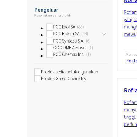
Rofl
Pengeluar
Roflam
Kosongkan yang dipilih
yang d
mengh
PCC Exol SA
88
PCC Rokita SA
44
mewuj
PCC Synteza S.A.
6
OOO DME Aerosol
1
PCC Chemax Inc.
1
Kompos
Fosf
Produk sedia untuk digunakan
Produk Green Chemistry
Rofl
Roflam 
menyed
tinggi
berfun