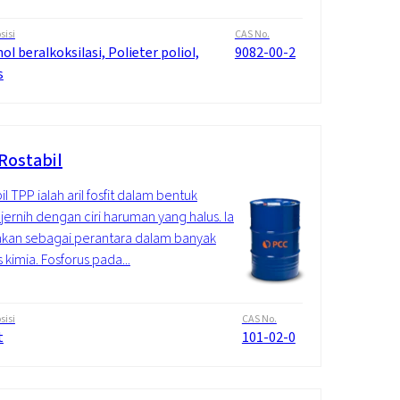
isi
CAS No.
ol beralkoksilasi, Polieter poliol,
9082-00-2
s
Rostabil
l TPP ialah aril fosfit dalam bentuk
 jernih dengan ciri haruman yang halus. Ia
kan sebagai perantara dalam banyak
s kimia. Fosforus pada...
isi
CAS No.
t
101-02-0