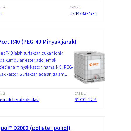
isi
CAS No.
at
1244733-77-4
cet R40 (PEG-40 Minyak jarak)
t R40 ialah surfaktan bukan ionik
da kumpulan ester asid lemak
sietilena minyak kastor, nama INCI: PEG-
yak kastor. Surfaktan adalah dalam...
isi
CAS No.
lemak beralkoksilasi
61791-12-6
pol® D2002 (polieter poliol)