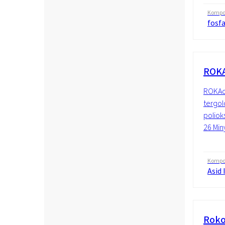
Kompos
fosf
ROKA
ROKAce
tergol
poliok
26 Miny
Kompos
Asid 
Roko