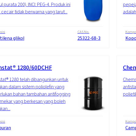
l purata 200). INCI: PEG-4. Produk ini
pepeja
 cecair tidak berwarna yang larut...
adalah 
isi
CAS No.
Kompos
tilena glikol
25322-68-3
Kopo
stat® 1280/60DCHF
Chem
at® 1280 telah dibangunkan untuk
Chemst
kan dalam sistem poliolefin yang
antist
lukan bahan tambahan antifogging
poliet
 mekar yang berkesan yang boleh
kan...
isi
Kompos
puran
Cam