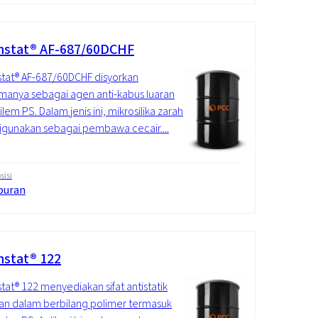
stat® AF-687/60DCHF
tat® AF-687/60DCHF disyorkan
manya sebagai agen anti-kabus luaran
ilem PS. Dalam jenis ini, mikrosilika zarah
digunakan sebagai pembawa cecair....
isi
puran
stat® 122
at® 122 menyediakan sifat antistatik
n dalam berbilang polimer termasuk