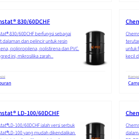
stat® 830/60DCHF
Chem
at® 830/60DCHF berfungsi sebagai
Chems
at dalaman dan pelincir untuk resin
teruta
ilena, polipropilena, polistirena dan PVC.
untuk f
red ini, mikrosilika zarah...
kecil 
isi
Kompos
puran
Cam
stat® LD-100/60DCHF
Chem
at®LD-100/60DCHF ialah versi serbuk
Chemst
tat®LD-100 yang mudah dikendalikan.
dalama