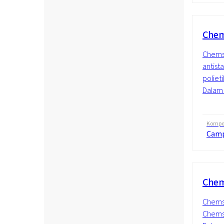
Chem
Chemst
antist
poliet
Dalam g
Kompos
Cam
Chem
Chemst
Chems