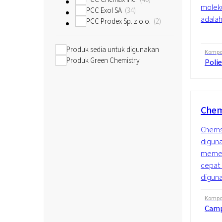
moleku
PCC Exol SA
34
adalah
PCC Prodex Sp. z o.o.
2
Produk sedia untuk digunakan
Kompos
Produk Green Chemistry
Polie
Chem
Chemst
diguna
memer
cepat
diguna
Kompos
Cam