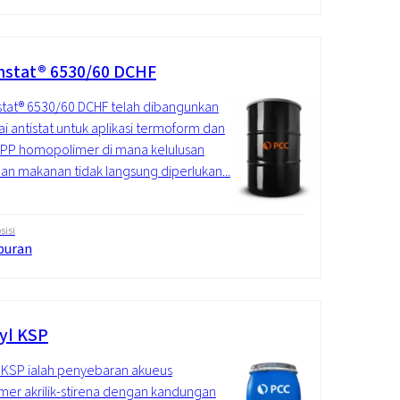
stat® 6530/60 DCHF
tat® 6530/60 DCHF telah dibangunkan
i antistat untuk aplikasi termoform dan
PP homopolimer di mana kelulusan
an makanan tidak langsung diperlukan....
isi
puran
yl KSP
 KSP ialah penyebaran akueus
mer akrilik-stirena dengan kandungan