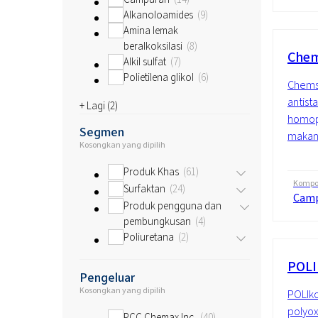
Alkanoloamides
9
Amina lemak
beralkoksilasi
8
Chem
Alkil sulfat
7
Polietilena glikol
6
Chemst
antist
+ Lagi (
2
)
homopo
Segmen
makana
Kosongkan yang dipilih
Produk Khas
61
Kompos
Surfaktan
24
Cam
Produk pengguna dan
pembungkusan
4
Poliuretana
2
POLI
Pengeluar
Kosongkan yang dipilih
POLIko
polyox
PCC Chemax Inc.
40