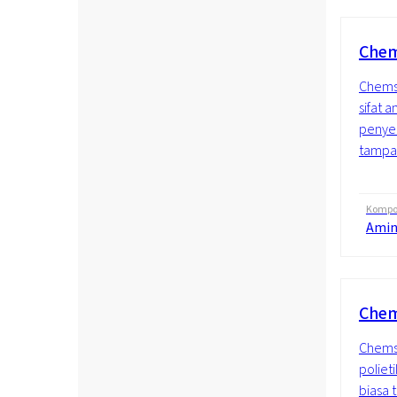
Chem
Chemst
sifat a
penye
tampa
Kompos
Amin
Chem
Chems
polieti
biasa 