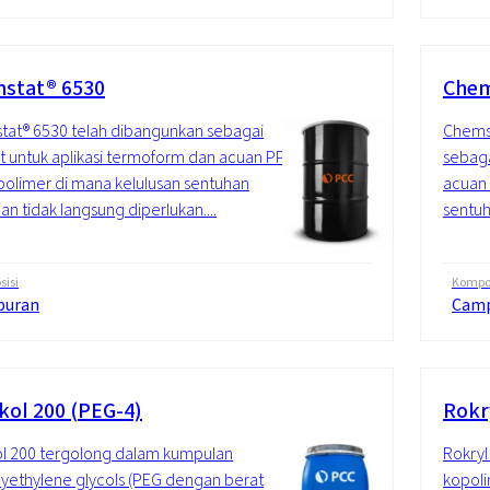
stat® 6530
Chem
at® 6530 telah dibangunkan sebagai
Chems
at untuk aplikasi termoform dan acuan PP
sebaga
limer di mana kelulusan sentuhan
acuan 
n tidak langsung diperlukan....
sentuh
isi
Kompos
puran
Cam
kol 200 (PEG-4)
Rokr
l 200 tergolong dalam kumpulan
Rokryl
yethylene glycols (PEG dengan berat
kopoli