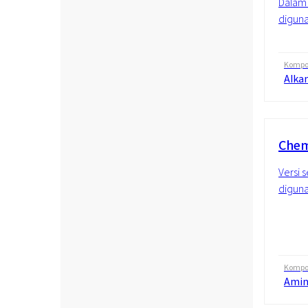
Dalam j
diguna
Kompos
Alka
Chem
Versi 
diguna
Kompos
Amin