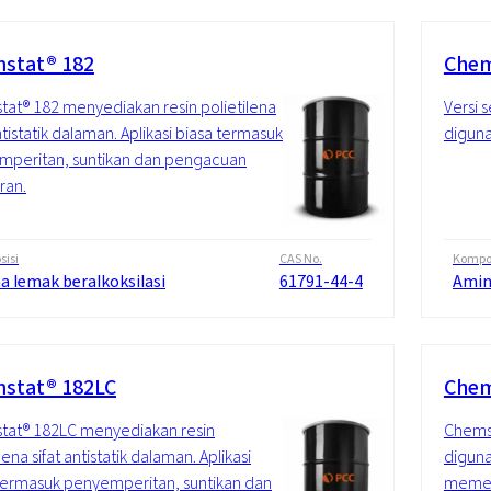
stat® 182
Chem
at® 182 menyediakan resin polietilena
Versi 
ntistatik dalaman. Aplikasi biasa termasuk
diguna
mperitan, suntikan dan pengacuan
ran.
isi
CAS No.
Kompos
a lemak beralkoksilasi
61791-44-4
Amin
stat® 182LC
Chem
tat® 182LC menyediakan resin
Chemst
lena sifat antistatik dalaman. Aplikasi
diguna
termasuk penyemperitan, suntikan dan
memerl