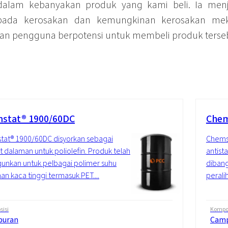
alam kebanyakan produk yang kami beli. Ia me
ipada kerosakan dan kemungkinan kerosakan me
 pengguna berpotensi untuk membeli produk tersebu
stat® 1900/60DC
Chem
at® 1900/60DC disyorkan sebagai
Chems
at dalaman untuk poliolefin. Produk telah
antist
unkan untuk pelbagai polimer suhu
dibang
han kaca tinggi termasuk PET....
perali
isi
Kompos
puran
Cam