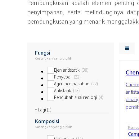
Pembungkusan adalah elemen penting d
penyimpanan, serta melindunginya dar
pembungkusan yang menarik menggalakkan
Fungsi
Kosongkan yang dipilih
Ejen antistatik
38
Chem
Penyebar
22
Agen pembasahan
22
Chemst
Antistatik
13
antist
Pengubah suai reologi
4
dibang
perali
+ Lagi (
1
)
Komposisi
Kosongkan yang dipilih
Kompos
Cam
Campuran
14