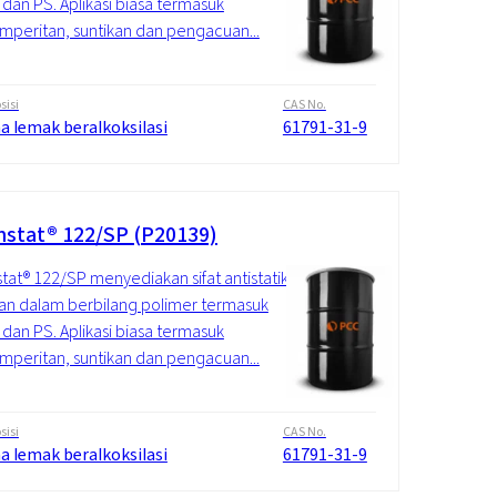
 dan PS. Aplikasi biasa termasuk
peritan, suntikan dan pengacuan...
isi
CAS No.
a lemak beralkoksilasi
61791-31-9
stat® 122/SP (P20139)
at® 122/SP menyediakan sifat antistatik
n dalam berbilang polimer termasuk
 dan PS. Aplikasi biasa termasuk
peritan, suntikan dan pengacuan...
isi
CAS No.
a lemak beralkoksilasi
61791-31-9