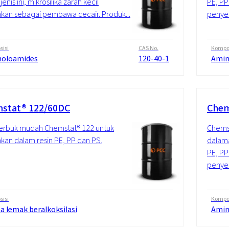
enis ini, mikrosilika zarah kecil
PE, PP
kan sebagai pembawa cecair. Produk...
penyem
isi
CAS No.
Kompos
noloamides
120-40-1
Amin
stat® 122/60DC
Chem
serbuk mudah Chemstat® 122 untuk
Chemst
kan dalam resin PE, PP dan PS.
dalama
PE, PP
penyem
isi
Kompos
a lemak beralkoksilasi
Amin