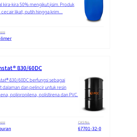
l kira-kira 50% mengikut jisim. Produk
cecair likat, putih hingga krim....
isi
limer
stat® 830/60DC
at® 830/60DC berfungsi sebagai
at dalaman dan pelincir untuk resin
ilena, polipropilena, polistirena dan PVC.
isi
CAS No.
puran
67701-32-0