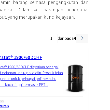
njamin barang semasa pengangkutan dan
kanikal. Dalam kes barangan pengguna,
t, yang merupakan kunci kejayaan.
daripada
4
stat® 1900/60DCHF
tat® 1900/60DCHF disyorkan sebagai
at dalaman untuk poliolefin. Produk telah
unkan untuk pelbagai polimer suhu
han kaca tinggi termasuk PET....
isi
puran