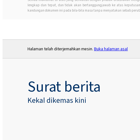
lengkap dan tepat, dan tidak akan bertanggungjawab ke atas keputus
kandungan dokumen ini pada bila-bila masa tanpa menyatakan sebab perub
Halaman telah diterjemahkan mesin.
Buka halaman asal
Surat berita
Kekal dikemas kini