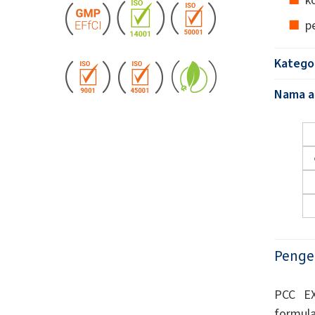
p
Katego
Nama al
Penge
PCC EX
formul