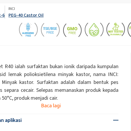
Kayu
Cecair tandas
INCI
Biostimulan
2-6
PEG-40 Castor Oil
Natrium hipoklorit
Papan penebat
Pelekat pembinaan
uk Panel
Pelekat sejagat
Pelekat tetulang jisim 
inyak Jarak)
ROKAnol ID7 (Isodeceth-7)
Serpihan soda kaustik
ol, C12-15,
ROKAnol®LP3135 (Polyoxyalkylene glycol
asi)
eter)
Kosmetik Pembersih Badan
Minyak wangi
Produk pelbagai guna
PEG-11 Minyak Kastor
C9-11 PARETH-8
Trichlorosilane
ip
Penebat wayar & kabel
Penggerudian dan te
Poliurea
Bahan tambahan
 R40 ialah surfaktan bukan ionik daripada kumpulan
Sorbitan Oleate
sid lemak polioksietilena minyak kastor, nama INCI:
ayangan
Penjagaan Kulit
Penjagaan Lelaki
 Minyak kastor. Surfaktan adalah dalam bentuk pes
PEG-12
s separa cecair. Selepas memanaskan produk kepada
Sistem penebat PU
Sistem semburan ter
a 50°C, produk menjadi cair.
akustik
Baca lagi
Penjagaan Rambut
an aplikasi