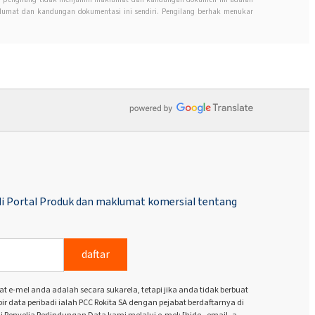
mat dan kandungan dokumentasi ini sendiri. Pengilang berhak menukar
i Portal Produk dan maklumat komersial tentang
daftar
e-mel anda adalah secara sukarela, tetapi jika anda tidak berbuat
 data peribadi ialah PCC Rokita SA dengan pejabat berdaftarnya di
i Penyelia Perlindungan Data kami melalui e-mel: [hide _email_a