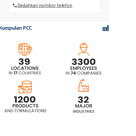
Dedahkan nombor telefon
ROKAcet R36 (PEG-36 Minyak Jarak)
Kumpulan PCC
ROKAcet R40W (PEG-40 Minyak
jarak)
ROKAcet R70 (PEG-70 Minyak
kastor)