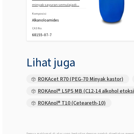
minyak sayuran semulajadi...
Komposisi
Alkanoloamides
CAS No.
68155-07-7
Lihat juga
ROKAcet R70 (PEG-70 Minyak kastor)
ROKAnol® L5P5 MB (C12-14 alkohol etoksila
ROKAnol® T10 (Ceteareth-10)
Semua maklumat di atas yang berkaitan dengan produk disediakan mengi