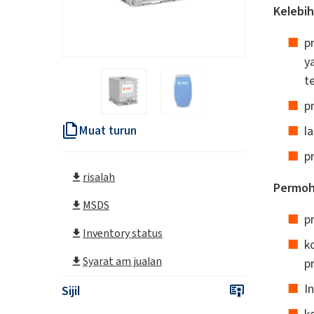
Kelebih
p
y
t
p
Muat turun
l
p
risalah
Permoh
MSDS
p
Inventory status
k
Syarat am jualan
p
In
Sijil
k