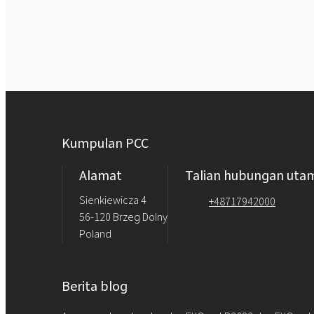
Kumpulan PCC
Alamat
Talian hubungan uta
Sienkiewicza 4
+48717942000
56-120 Brzeg Dolny
Poland
Berita blog