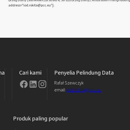
address="iod.rokita@pcc.eu"].
ma
Cari kami
Penyelia Pelindung Data
Rafał Szewczyk
email:
iod.rokita@pcc.eu
Produk paling popular