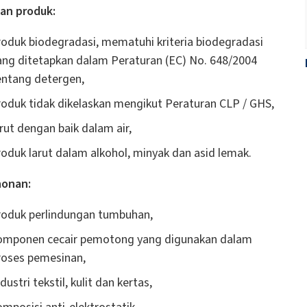
an produk:
roduk biodegradasi, mematuhi kriteria biodegradasi
ang ditetapkan dalam Peraturan (EC) No. 648/2004
entang detergen,
roduk tidak dikelaskan mengikut Peraturan CLP / GHS,
arut dengan baik dalam air,
roduk larut dalam alkohol, minyak dan asid lemak.
onan:
roduk perlindungan tumbuhan,
omponen cecair pemotong yang digunakan dalam
roses pemesinan,
dustri tekstil, kulit dan kertas,
omposisi anti-elektrostatik,