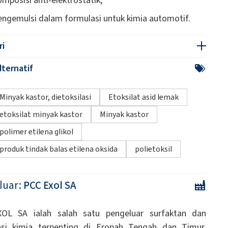
engemulsi dalam formulasi untuk kimia automotif.
ri
ternatif
Minyak kastor, dietoksilasi
Etoksilat asid lemak
etoksilat minyak kastor
Minyak kastor
polimer etilena glikol
produk tindak balas etilena oksida
polietoksil
luar:
PCC Exol SA
OL SA ialah salah satu pengeluar surfaktan dan
asi kimia terpenting di Eropah Tengah dan Timur.