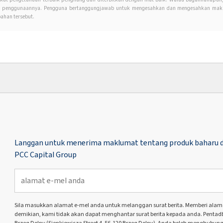
an penggunaannya. Pengguna bertanggungjawab untuk mengesahkan dan mengesahkan maklu
ahan tersebut.
Langgan untuk menerima maklumat tentang produk baharu d
PCC Capital Group
Sila masukkan alamat e-mel anda untuk melanggan surat berita. Memberi alamat 
demikian, kami tidak akan dapat menghantar surat berita kepada anda. Pentadbir
Brzeg Dolny (Sienkiewicza Street 4, 56-120 Brzeg Dolny). Anda boleh menghubung