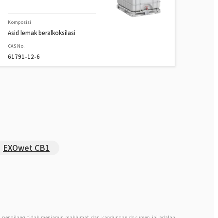
Komposisi
Asid lemak beralkoksilasi
CAS No.
61791-12-6
EXOwet CB1
n, pengilang tidak menjamin maklumat dan kandungan dokumen ini adalah