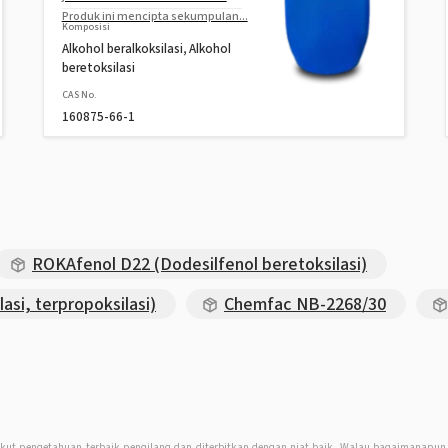
Produk ini mencipta sekumpulan...
Komposisi
Alkohol beralkoksilasi, Alkohol
beretoksilasi
CAS No.
160875-66-1
ROKAfenol D22 (Dodesilfenol beretoksilasi)
si, terpropoksilasi)
Chemfac NB-2268/30
kut pengetahuan terbaik pengilang dan diterbitkan dengan niat baik. Walau bagaimanapu