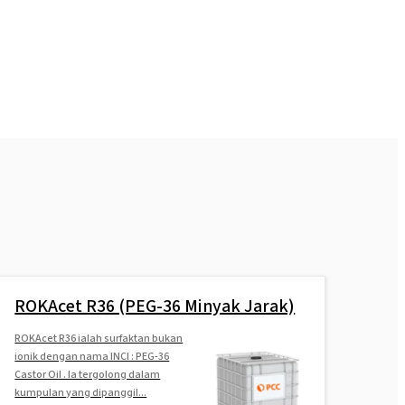
ROKAcet R36 (PEG-36 Minyak Jarak)
ROKAcet R36 ialah surfaktan bukan
ionik dengan nama INCI : PEG-36
Castor Oil . Ia tergolong dalam
kumpulan yang dipanggil...