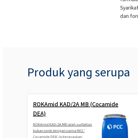
Syarik
dan for
Produk yang serupa
ROKAmid KAD/2A MB (Cocamide
DEA)
ROKAmid KAD/2A MB ialah surfaktan
bukan ionik dengan nama INCI '
Cocamide DEA'. Ia berasaskan