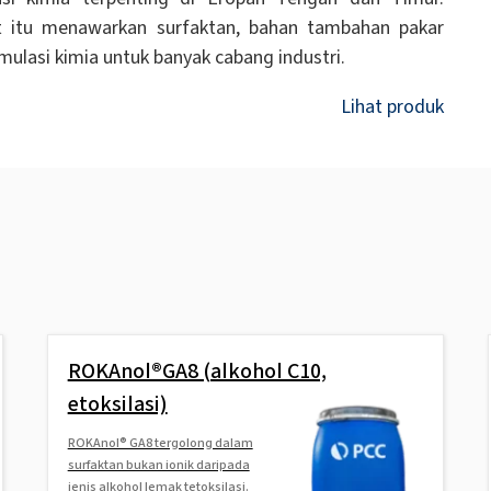
at itu menawarkan surfaktan, bahan tambahan pakar
mulasi kimia untuk banyak cabang industri.
Lihat produk
ROKAnol®GA8 (alkohol C10,
etoksilasi)
ROKAnol® GA8 tergolong dalam
surfaktan bukan ionik daripada
jenis alkohol lemak tetoksilasi.